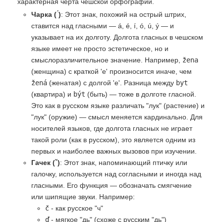
характерная черта чешской орфографии.
Чарка ( ́)
: Этот знак, похожий на острый штрих,
ставится над гласными — á, é, í, ó, ú, ý — и
указывает на их долготу. Долгота гласных в чешском
языке имеет не просто эстетическое, но и
смыслоразличительное значение. Например,
žena
(женщина) с краткой 'е' произносится иначе, чем
žená
(женатая) с долгой 'е'. Разница между
byt
(квартира) и
být
(быть) — тоже в долготе гласной.
Это как в русском языке различать "лук" (растение) и
"лук" (оружие) — смысл меняется кардинально. Для
носителей языков, где долгота гласных не играет
такой роли (как в русском), это является одним из
первых и наиболее важных вызовов при изучении.
Гачек (ˇ)
: Этот знак, напоминающий птичку или
галочку, используется над согласными и иногда над
гласными. Его функция — обозначать смягчение
или шипящие звуки. Например:
č
- как русское "ч"
ď
- мягкое "дь" (схоже с русским "дь")