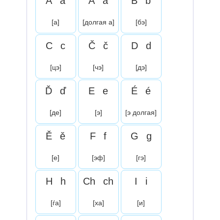
A
a
Á
á
B
b
[а]
[долгая а]
[бэ]
C
c
Č
č
D
d
[цэ]
[чэ]
[дэ]
Ď
ď
E
e
É
é
[де]
[э]
[э долгая]
Ě
ě
F
f
G
g
[е]
[эф]
[гэ]
H
h
Ch
ch
I
i
[ѓа]
[ха]
[и]