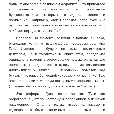
прямых аналогов в латинском алфавите. Это приводило
к путанице, многозначности и громоздким
буквосочетаниям, которые затрудняли чтение и
понимание. Например, чтобы передать звук, схожий с
русским "ш", приходилось использовать сочетание "sz",
а "ч" мог передаваться как "cz".
Переломный момент наступил в начале XV века,
благодаря усилиям выдающегося реформатора Яна
Гуса. Именно он, будучи не только религиозным
деятелем, но и талантливым лингвистом, предложил
радикально изменить орфографию чешского языка. Его
новаторская идея заключалась в использовании
диакритических знаков — небольших пометок над
буквами, которые бы модифицировали их звучание. Так,
над шипящими и мягкими согласными появился "гачек"
(ˇ), а для обозначения долготы гласных — "чарка" ( ́).
Эта реформа Гуса, известная как "Гуситская
орфография", стала настоящей революцией в чешской
письменности. Она не только упростила письмо и
сделала его более логичным и понятным, но и