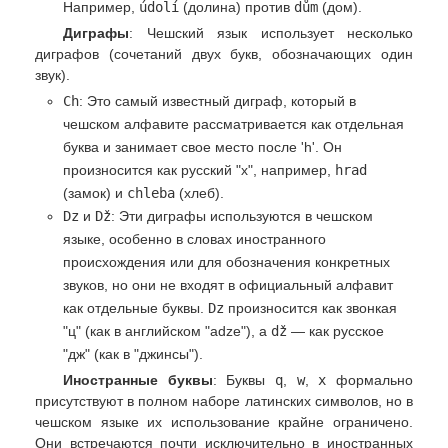
Например,
údolí
(долина) против
dům
(дом).
Диграфы
: Чешский язык использует несколько
диграфов (сочетаний двух букв, обозначающих один
звук).
Ch
: Это самый известный диграф, который в
чешском алфавите рассматривается как отдельная
буква и занимает свое место после 'h'. Он
произносится как русский "х", например,
hrad
(замок) и
chleba
(хлеб).
Dz
и
Dž
: Эти диграфы используются в чешском
языке, особенно в словах иностранного
происхождения или для обозначения конкретных
звуков, но они не входят в официальный алфавит
как отдельные буквы.
Dz
произносится как звонкая
"ц" (как в английском "adze"), а
dž
— как русское
"дж" (как в "джинсы").
Иностранные буквы
: Буквы
q
,
w
,
x
формально
присутствуют в полном наборе латинских символов, но в
чешском языке их использование крайне ограничено.
Они встречаются почти исключительно в иностранных