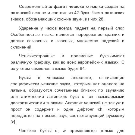
Современный
алфавит чешского языка
создан на
латинской основе и состоит из 42 букв. Чисто латинских
знаков, обозначающих схожие звуки, из них 28.
Ударение у чехов всегда падает на первый слог.
Особенностью языка является чередование кратких и
долгих согласных и гласных, множество падежей и
склонений.
Чешскиестрочные и прописные буквыимеют
различную графику, как во всех европейских языках. С
их учетом символов в языке будет 84.
Буквы в чешском алфавите, означающие
специфически чешские звуки, которым нет аналога на
латыни, образуются сочетанием близких по звучанию
или этимологии латинских букв с так называемыми
диакритическими знаками. Алфавит чешский не так уж и
прост он содержит и один дифтонг ch, которым
передается на письме звук, соответствующий русскому
[х].
Чешские буквы q, w применяются только для