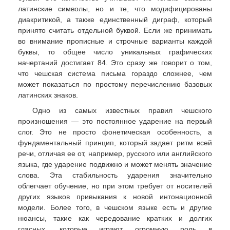
латинские символы, но и те, что модифицированы
диакритикой, а также единственный диграф, который
принято считать отдельной буквой. Если же принимать
во внимание прописные и строчные варианты каждой
буквы, то общее число уникальных графических
начертаний достигает 84. Это сразу же говорит о том,
что чешская система письма гораздо сложнее, чем
может показаться по простому перечислению базовых
латинских знаков.
Одно из самых известных правил чешского
произношения — это постоянное ударение на первый
слог. Это не просто фонетическая особенность, а
фундаментальный принцип, который задает ритм всей
речи, отличая ее от, например, русского или английского
языка, где ударение подвижно и может менять значение
слова. Эта стабильность ударения значительно
облегчает обучение, но при этом требует от носителей
других языков привыкания к новой интонационной
модели. Более того, в чешском языке есть и другие
нюансы, такие как чередование кратких и долгих
гласных, которые играют огромную роль в