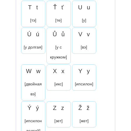
T
t
Ť
ť
U
u
[тэ]
[те]
[у]
Ú
ú
Ů
ů
V
v
[у долгая]
[у с
[вэ]
кружком]
W
w
X
x
Y
y
[двойная
[икс]
[ипсилон]
вэ]
Ý
ý
Z
z
Ž
ž
[ипсилон
[зет]
[жет]
долгий]