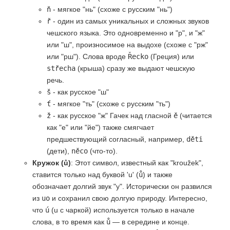
ň
- мягкое "нь" (схоже с русским "нь")
ř
- один из самых уникальных и сложных звуков
чешского языка. Это одновременно и "р", и "ж"
или "ш", произносимое на выдохе (схоже с "рж"
или "рш"). Слова вроде
Řecko
(Греция) или
střecha
(крыша) сразу же выдают чешскую
речь.
š
- как русское "ш"
ť
- мягкое "ть" (схоже с русским "ть")
ž
- как русское "ж" Гачек над гласной
ě
(читается
как "е" или "йе") также смягчает
предшествующий согласный, например,
děti
(дети),
něco
(что-то).
Кружок (ů)
: Этот символ, известный как "kroužek",
ставится только над буквой 'u' (
ů
) и также
обозначает долгий звук "у". Исторически он развился
из
uo
и сохранил свою долгую природу. Интересно,
что
ú
(u с чаркой) используется только в начале
слова, в то время как
ů
— в середине и конце.