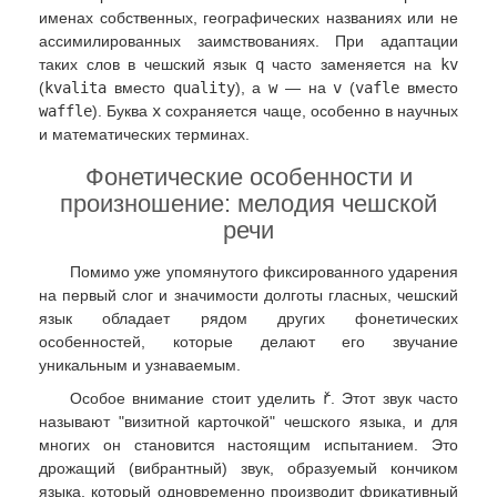
именах собственных, географических названиях или не
ассимилированных заимствованиях. При адаптации
таких слов в чешский язык
q
часто заменяется на
kv
(
kvalita
вместо
quality
), а
w
— на
v
(
vafle
вместо
waffle
). Буква
x
сохраняется чаще, особенно в научных
и математических терминах.
Фонетические особенности и
произношение: мелодия чешской
речи
Помимо уже упомянутого фиксированного ударения
на первый слог и значимости долготы гласных, чешский
язык обладает рядом других фонетических
особенностей, которые делают его звучание
уникальным и узнаваемым.
Особое внимание стоит уделить
ř
. Этот звук часто
называют "визитной карточкой" чешского языка, и для
многих он становится настоящим испытанием. Это
дрожащий (вибрантный) звук, образуемый кончиком
языка, который одновременно производит фрикативный