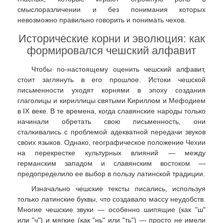
смыслоразличении и без понимания которых
невозможно правильно говорить и понимать чехов.
Исторические корни и эволюция: как
формировался чешский алфавит
Чтобы по-настоящему оценить чешский алфавит,
стоит заглянуть в его прошлое. Истоки чешской
письменности уходят корнями в эпоху создания
глаголицы и кириллицы святыми Кириллом и Мефодием
в IX веке. В те времена, когда славянские народы только
начинали обретать свою письменность, они
сталкивались с проблемой адекватной передачи звуков
своих языков. Однако, географическое положение Чехии
на перекрестке культурных влияний — между
германским западом и славянским востоком —
предопределило ее выбор в пользу латинской традиции.
Изначально чешские тексты писались, используя
только латинские буквы, что создавало массу неудобств.
Многие чешские звуки — особенно шипящие (как "ш"
или "ч") и мягкие (как "нь" или "ть") — просто не имели