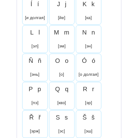
Í
í
J
j
K
k
[и долгая]
[йе]
[ка]
L
l
M
m
N
n
[эл]
[эм]
[эн]
Ň
ň
O
o
Ó
ó
[энь]
[о]
[о долгая]
P
p
Q
q
R
r
[пэ]
[квэ]
[эр]
Ř
ř
S
s
Š
š
[эрж]
[эс]
[эш]