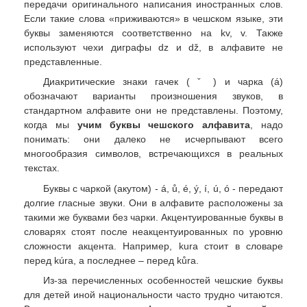
передачи оригинального написания иностранных слов.
Если такие слова «приживаются» в чешском языке, эти
буквы заменяются соответственно на kv, v. Также
используют чехи диграфы dz и dž, в алфавите не
представленные.
Диакритические знаки гачек ( ˇ ) и чарка (á)
обозначают варианты произношения звуков, в
стандартном алфавите они не представлены. Поэтому,
когда мы
учим буквы чешского алфавита
, надо
понимать: они далеко не исчерпывают всего
многообразия символов, встречающихся в реальных
текстах.
Буквы с чаркой (акутом) - á, ů, é, ý, í, ú, ó - передают
долгие гласные звуки. Они в алфавите расположены за
такими же буквами без чарки. Акцентуированные буквы в
словарях стоят после неакцентуированных по уровню
сложности акцента. Например, kura стоит в словаре
перед kúra, а последнее – перед kůra.
Из-за перечисленных особенностей чешские буквы
для детей иной национальности часто трудно читаются.