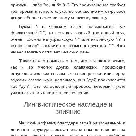
призвук — либо "ж", либо "ш". Его произношение требует
тренировки и тонкого слуха, но овладение им открывает
двери к более естественному чешскому акценту.
Буква
h
в чешском языке произносится как
фрикативный "г", то есть как звонкий гортанный звук,
очень похожий на украинскую "г" или английскую "h" в
слове "house", в отличие от взрывного русского "г". Этот
нюанс заметно отличает чешскую речь.
Также важно помнить о том, что в чешском языке,
как и во многих других славянских, происходит
оглушение звонких согласных на конце слов или перед
глухими согласными, например,
dub
(дуб) произносится
как "дуп". Это естественный процесс, который нужно
учитывать при чтении и произношении.
Лингвистическое наследие и
влияние
Чешский алфавит, благодаря своей рациональной и
логичной структуре, оказал значительное влияние на
развитие систем письма других языков, особенно