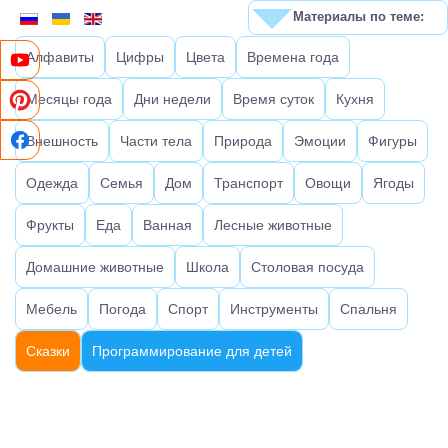
Материалы по теме:
Алфавиты
Цифры
Цвета
Времена года
Месяцы года
Дни недели
Время суток
Кухня
Внешность
Части тела
Природа
Эмоции
Фигуры
Одежда
Семья
Дом
Транспорт
Овощи
Ягоды
Фрукты
Еда
Ванная
Лесные животные
Домашние животные
Школа
Столовая посуда
Мебель
Погода
Спорт
Инструменты
Спальня
Сказки
Программирование для детей