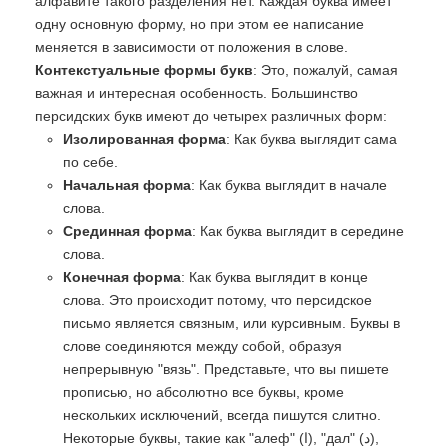
алфавите такого разделения нет. Каждая буква имеет
одну основную форму, но при этом ее написание
меняется в зависимости от положения в слове.
Контекстуальные формы букв
: Это, пожалуй, самая
важная и интересная особенность. Большинство
персидских букв имеют до четырех различных форм:
Изолированная форма
: Как буква выглядит сама
по себе.
Начальная форма
: Как буква выглядит в начале
слова.
Срединная форма
: Как буква выглядит в середине
слова.
Конечная форма
: Как буква выглядит в конце
слова. Это происходит потому, что персидское
письмо является связным, или курсивным. Буквы в
слове соединяются между собой, образуя
непрерывную "вязь". Представьте, что вы пишете
прописью, но абсолютно все буквы, кроме
нескольких исключений, всегда пишутся слитно.
Некоторые буквы, такие как "алеф" (ا), "дал" (د),