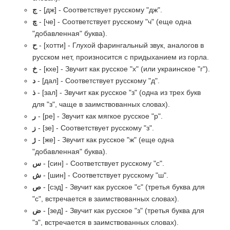
ج
- [дж] - Соответствует русскому "дж".
چ
- [че] - Соответствует русскому "ч" (еще одна
"добавленная" буква).
ح
- [хотти] - Глухой фарингальный звук, аналогов в
русском нет, произносится с придыханием из горла.
خ
- [кхе] - Звучит как русское "х" (или украинское "г").
د
- [дал] - Соответствует русскому "д".
ذ
- [зал] - Звучит как русское "з" (одна из трех букв
для "з", чаще в заимствованных словах).
ر
- [ре] - Звучит как мягкое русское "р".
ز
- [зе] - Соответствует русскому "з".
ژ
- [же] - Звучит как русское "ж" (еще одна
"добавленная" буква).
س
- [син] - Соответствует русскому "с".
ش
- [шин] - Соответствует русскому "ш".
ص
- [сэд] - Звучит как русское "с" (третья буква для
"с", встречается в заимствованных словах).
ض
- [зед] - Звучит как русское "з" (третья буква для
"з", встречается в заимствованных словах).