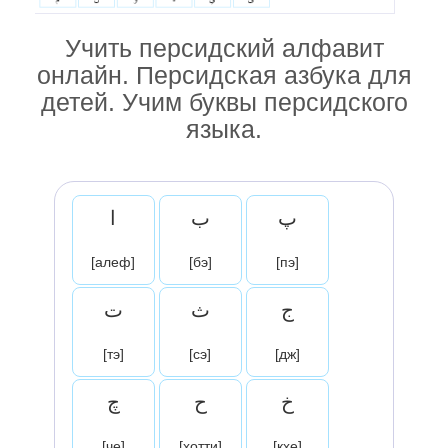
Учить персидский алфавит
онлайн. Персидская азбука для
детей. Учим буквы персидского
языка.
پ
ب
ا
[алеф]
[бэ]
[пэ]
ج
ث
ت
[тэ]
[сэ]
[дж]
خ
ح
چ
[че]
[хотти]
[кхе]