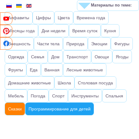
Материалы по теме:
Алфавиты
Цифры
Цвета
Времена года
Месяцы года
Дни недели
Время суток
Кухня
Внешность
Части тела
Природа
Эмоции
Фигуры
Одежда
Семья
Дом
Транспорт
Овощи
Ягоды
Фрукты
Еда
Ванная
Лесные животные
Домашние животные
Школа
Столовая посуда
Мебель
Погода
Спорт
Инструменты
Спальня
Сказки
Программирование для детей