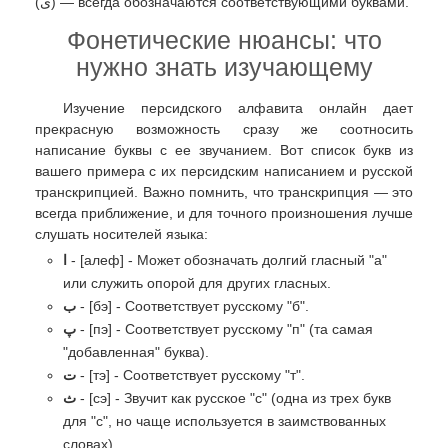
(ی) — всегда обозначаются соответствующими буквами.
Фонетические нюансы: что
нужно знать изучающему
Изучение персидского алфавита онлайн дает
прекрасную возможность сразу же соотносить
написание буквы с ее звучанием. Вот список букв из
вашего примера с их персидским написанием и русской
транскрипцией. Важно помнить, что транскрипция — это
всегда приближение, и для точного произношения лучше
слушать носителей языка:
ا
- [алеф] - Может обозначать долгий гласный "а"
или служить опорой для других гласных.
ب
- [бэ] - Соответствует русскому "б".
پ
- [пэ] - Соответствует русскому "п" (та самая
"добавленная" буква).
ت
- [тэ] - Соответствует русскому "т".
ث
- [сэ] - Звучит как русское "с" (одна из трех букв
для "с", но чаще используется в заимствованных
словах).