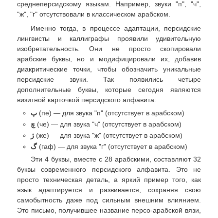
среднеперсидскому языкам. Например, звуки "п", "ч",
"ж", "г" отсутствовали в классическом арабском.
Именно тогда, в процессе адаптации, персидские
лингвисты и каллиграфы проявили удивительную
изобретательность. Они не просто скопировали
арабские буквы, но и модифицировали их, добавив
диакритические точки, чтобы обозначить уникальные
персидские звуки. Так появились четыре
дополнительные буквы, которые сегодня являются
визитной карточкой персидского алфавита:
پ
(пе) — для звука "п" (отсутствует в арабском)
چ
(че) — для звука "ч" (отсутствует в арабском)
ژ
(же) — для звука "ж" (отсутствует в арабском)
گ
(гаф) — для звука "г" (отсутствует в арабском)
Эти 4 буквы, вместе с 28 арабскими, составляют 32
буквы современного персидского алфавита. Это не
просто техническая деталь, а яркий пример того, как
язык адаптируется и развивается, сохраняя свою
самобытность даже под сильным внешним влиянием.
Это письмо, получившее название персо-арабской вязи,