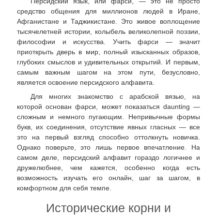
Персидский язык, или фарси, — это не просто
средство общения для миллионов людей в Иране,
Афганистане и Таджикистане. Это живое воплощение
тысячелетней истории, колыбель великолепной поэзии,
философии и искусства. Учить фарси — значит
приоткрыть дверь в мир, полный изысканных образов,
глубоких смыслов и удивительных открытий. И первым,
самым важным шагом на этом пути, безусловно,
является освоение персидского алфавита.
Для многих знакомство с арабской вязью, на
которой основан фарси, может показаться daunting —
сложным и немного пугающим. Непривычные формы
букв, их соединения, отсутствие явных гласных — все
это на первый взгляд способно оттолкнуть новичка.
Однако поверьте, это лишь первое впечатление. На
самом деле, персидский алфавит гораздо логичнее и
дружелюбнее, чем кажется, особенно когда есть
возможность изучать его онлайн, шаг за шагом, в
комфортном для себя темпе.
Исторические корни и