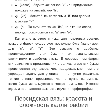
ه
- [хаваз] - Звучит как легкое "х" или придыхание,
похожее на английское "h".
ي
- [йэ] - Может быть согласным "й" или долгим
гласным "и".
ی
- [а] - По сути, это та же "йэ", но в конце слова,
иногда произносится как "а" или "е".
Как видно из этого списка, для некоторых русских
звуков в фарси существует несколько букв (например,
для "с", "з", "т"). Это связано с арабским
происхождением этих букв и их изначальными
различиями в арабском языке. В современном фарси
эти различия в произношении стерлись, и все эти буквы
произносятся одинаково, что, парадоксально, немного
упрощает задачу для ученика — не нужно различать
тонкие оттенки произношения, но нужно запомнить,
какая буква используется в конкретном слове. Именно
здесь и проявляется важность изучения орфографии.
Персидская вязь: красота и
сложность каллиграфии