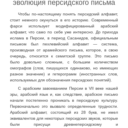
эволюция персидского письма
Чтобы по-настоящему понять персидский алфавит,
стоит немного окунуться в его историю. Современный
фарси использует модифицированный арабский
алфавит, что само по себе уже интересно. До прихода
ислама в Персии, в период Сасанидов, официальным
письмом был пехлевийский алфавит — система,
производная от арамейского письма, которое, в свою
очередь, относится к семитской группе. Это письмо
было довольно сложным, с большим количеством
омографов (слов, пишущихся одинаково, но имеющих
разное значение) и гетерограмм (иностранных слов,
используемых для обозначения персидских понятий).
С арабским завоеванием Персии в VII веке нашей
эры, арабский язык и, как следствие, арабское письмо
начали постепенно проникать в персидскую культуру.
Первоначально это вызвало определенные трудности.
Арабский алфавит, состоящий из 28 букв, не имел
эквивалентов для некоторых персидских звуков, которые
были присущи древнеперсидскому и