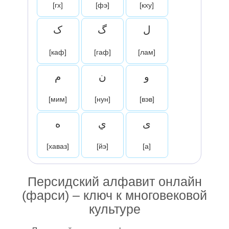
[гх]
[фэ]
[кху]
ل
گ
ک
[каф]
[гаф]
[лам]
و
ن
م
[мим]
[нун]
[вэв]
ی
ي
ه
[хаваз]
[йэ]
[а]
Персидский алфавит онлайн
(фарси) – ключ к многовековой
культуре