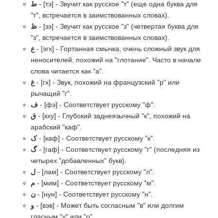
ط
- [тэ] - Звучит как русское "т" (еще одна буква для
"т", встречается в заимствованных словах).
ظ
- [зэ] - Звучит как русское "з" (четвертая буква для
"з", встречается в заимствованных словах).
ع
- [эгх] - Гортанная смычка, очень сложный звук для
неносителей, похожий на "глотание". Часто в начале
слова читается как "а".
غ
- [гх] - Звук, похожий на французский "р" или
рычащий "г".
ف
- [фэ] - Соответствует русскому "ф".
ق
- [кху] - Глубокий заднеязычный "к", похожий на
арабский "каф".
ک
- [каф] - Соответствует русскому "к".
گ
- [гаф] - Соответствует русскому "г" (последняя из
четырех "добавленных" букв).
ل
- [лам] - Соответствует русскому "л".
م
- [мим] - Соответствует русскому "м".
ن
- [нун] - Соответствует русскому "н".
و
- [вэв] - Может быть согласным "в" или долгим
гласным "у" или "о".