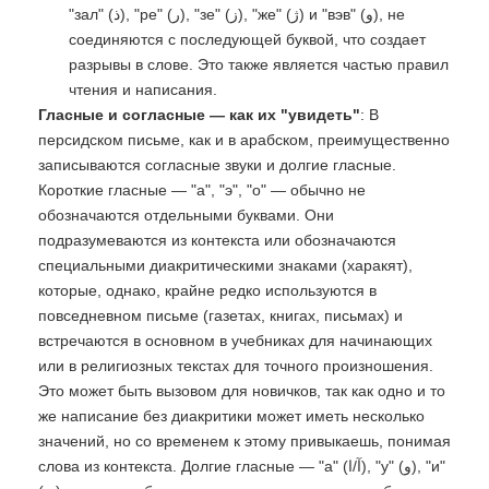
"зал" (ذ), "ре" (ر), "зе" (ز), "же" (ژ) и "вэв" (و), не
соединяются с последующей буквой, что создает
разрывы в слове. Это также является частью правил
чтения и написания.
Гласные и согласные — как их "увидеть"
: В
персидском письме, как и в арабском, преимущественно
записываются согласные звуки и долгие гласные.
Короткие гласные — "а", "э", "о" — обычно не
обозначаются отдельными буквами. Они
подразумеваются из контекста или обозначаются
специальными диакритическими знаками (харакят),
которые, однако, крайне редко используются в
повседневном письме (газетах, книгах, письмах) и
встречаются в основном в учебниках для начинающих
или в религиозных текстах для точного произношения.
Это может быть вызовом для новичков, так как одно и то
же написание без диакритики может иметь несколько
значений, но со временем к этому привыкаешь, понимая
слова из контекста. Долгие гласные — "а" (آ/ا), "у" (و), "и"