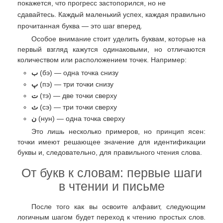
покажется, что прогресс застопорился, но не
сдавайтесь. Каждый маленький успех, каждая правильно
прочитанная буква — это шаг вперед.
Особое внимание стоит уделить буквам, которые на
первый взгляд кажутся одинаковыми, но отличаются
количеством или расположением точек. Например:
ب
(бэ) — одна точка снизу
پ
(пэ) — три точки снизу
ت
(тэ) — две точки сверху
ث
(сэ) — три точки сверху
ن
(нун) — одна точка сверху
Это лишь несколько примеров, но принцип ясен:
точки имеют решающее значение для идентификации
буквы и, следовательно, для правильного чтения слова.
От букв к словам: первые шаги
в чтении и письме
После того как вы освоите алфавит, следующим
логичным шагом будет переход к чтению простых слов.