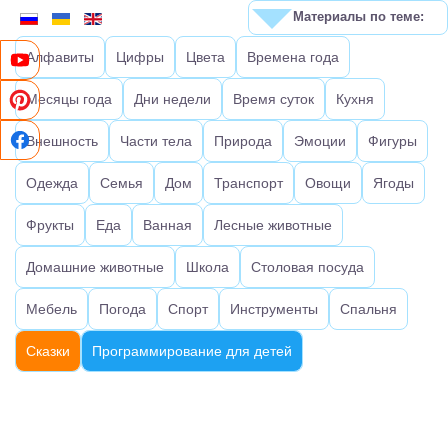
Материалы по теме:
Алфавиты
Цифры
Цвета
Времена года
Месяцы года
Дни недели
Время суток
Кухня
Внешность
Части тела
Природа
Эмоции
Фигуры
Одежда
Семья
Дом
Транспорт
Овощи
Ягоды
Фрукты
Еда
Ванная
Лесные животные
Домашние животные
Школа
Столовая посуда
Мебель
Погода
Спорт
Инструменты
Спальня
Сказки
Программирование для детей