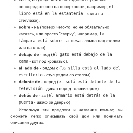
непосредственно на поверхности, например,
el
libro está en la estantería
- книга на
стеллаже).
sobre
- на (поверх чего-то, но не обязательно
касаясь, или просто "сверху", например,
la
lámpara está sobre la mesa
- лампа над столом
или на столе).
debajo de
- под (
el gato está debajo de la
cama
- кот под кроватью).
al lado de
- рядом с (
la silla está al lado del
escritorio
- стул рядом со столом).
delante de
- перед (
el sofá está delante de la
televisión
- диван перед телевизором).
detrás de
- за (
el armario está detrás de la
puerta
- шкаф за дверью).
Используя эти предлоги и названия комнат, вы
сможете легко описывать свой дом или понимать
описания других.