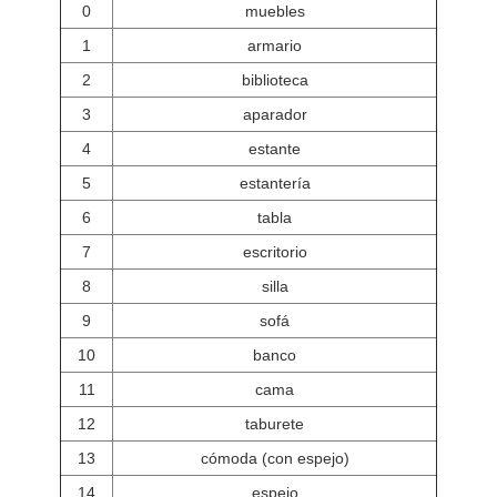
0
muebles
1
armario
2
biblioteca
3
aparador
4
estante
5
estantería
6
tabla
7
escritorio
8
silla
9
sofá
10
banco
11
cama
12
taburete
13
cómoda (con espejo)
14
espejo