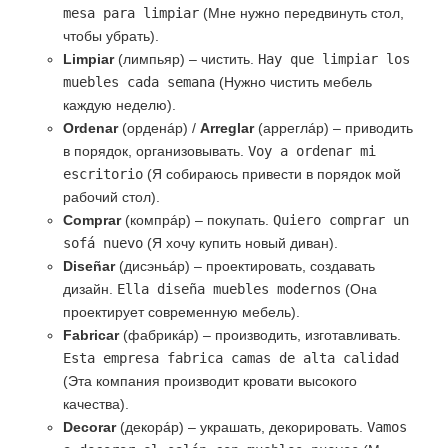
mesa para limpiar
(Мне нужно передвинуть стол,
чтобы убрать).
Limpiar
(лимпьяр) – чистить.
Hay que limpiar los
muebles cada semana
(Нужно чистить мебель
каждую неделю).
Ordenar
(орденáр) /
Arreglar
(арреглáр) – приводить
в порядок, организовывать.
Voy a ordenar mi
escritorio
(Я собираюсь привести в порядок мой
рабочий стол).
Comprar
(компрáр) – покупать.
Quiero comprar un
sofá nuevo
(Я хочу купить новый диван).
Diseñar
(дисэньáр) – проектировать, создавать
дизайн.
Ella diseña muebles modernos
(Она
проектирует современную мебель).
Fabricar
(фабрикáр) – производить, изготавливать.
Esta empresa fabrica camas de alta calidad
(Эта компания производит кровати высокого
качества).
Decorar
(декорáр) – украшать, декорировать.
Vamos