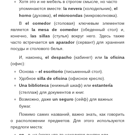
Хотя это и не мебель в строгом смысле, но часто
упоминаются вместе:
la nevera
(холодильник),
el
horno
(духовка),
el microondas
(микроволновка).
В
el comedor
(столовая) ключевым элементом
является
la mesa de comedor
(обеденный стол) и,
конечно,
las sillas
(стулья) вокруг него. Здесь также
часто встречается
un aparador
(сервант) для хранения
посуды и столового белья.
И, наконец,
el despacho
(кабинет) или
la oficina
(офис):
Основа –
el escritorio
(письменный стол).
Удобное
silla de oficina
(офисное кресло).
Una biblioteca
(книжный шкаф) или
estantería
(стеллаж) для документов и книг.
Возможно, даже
un seguro
(сейф) для важных
бумаг.
Помимо самих названий, важно знать, как говорить
о расположении предметов. Для этого используются
предлоги места:
en
- в, на (когда что-то находится внутри или