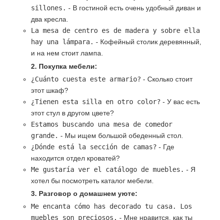
sillones.
- В гостиной есть очень удобный диван и
два кресла.
La mesa de centro es de madera y sobre ella
hay una lámpara.
- Кофейный столик деревянный,
и на нем стоит лампа.
2. Покупка мебели:
¿Cuánto cuesta este armario?
- Сколько стоит
этот шкаф?
¿Tienen esta silla en otro color?
- У вас есть
этот стул в другом цвете?
Estamos buscando una mesa de comedor
grande.
- Мы ищем большой обеденный стол.
¿Dónde está la sección de camas?
- Где
находится отдел кроватей?
Me gustaría ver el catálogo de muebles.
- Я
хотел бы посмотреть каталог мебели.
3. Разговор о домашнем уюте:
Me encanta cómo has decorado tu casa. Los
muebles son preciosos.
- Мне нравится, как ты