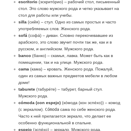
escritorio
(эскритóрио) – рабочий стол, письменный
стол. Это слово мужского рода и четко указывает на
стол для работы или учебы.
silla
(сийя) – стул. Одно из самых простых и часто
употребляемых слов. Женского рода.
sofá
(софá) – диван. Словно перекочевавшее из
арабского, это слово звучит почти так же, как и в
русском, и английском. Мужского рода.
banco
(банко) – скамья, лавка. Может быть как в
помещении, так и на улице. Мужского рода.
cama
(кама) – кровать. Женского рода. Пожалуй,
один из самых важных предметов мебели в любом
доме!
taburete
(табурéте) – табурет, барный стул.
Мужского рода.
cómoda (con espejo)
(кóмода (кон эспéхо)) – комод
(с зеркалом).
Cómoda
сама по себе женского рода.
Часто к ней прилагается зеркало, что делает ее
особенно функциональной в спальне.
espejo
(эспéхо) – зеркало. Мужского рода.