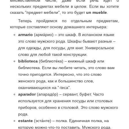
множественном числе, даже если речь идет о
нескольких предметах мебели в целом. Если вы хотите
сказать "предмет мебели", то это будет
un mueble
.
Теперь пройдемся по отдельным предметам,
которые составляют основу домашнего интерьера:
armario
(армáрио) – это шкаф. В испанском языке
это слово мужского рода. Шкафы бывают разные –
для одежды, для посуды, для книг. Универсальное
слово для любой такой конструкции.
biblioteca
(библиотéка) – книжный шкаф или
библиотека. Если вы любите читать, это слово вам
точно пригодится. Интересно, что это слово
женского рода, как и большинство слов,
оканчивающихся на "-teca".
aparador
(апарадóр) – сервант, буфет. Часто
используется для хранения посуды или столовых
приборов, особенно в столовой. Это слово мужского
рода.
estante
(эстáнте) – полка. Единичная полка, на
которую можно что-то поставить. Мужского рода.