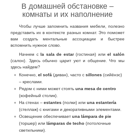
В домашней обстановке –
комнаты и их наполнение
Чтобы лучше запомнить названия мебели, полезно
представить их в контексте разных комнат. Это поможет
вам создать ментальные ассоциации и быстрее
вспомнить нужное слово.
Начнем с
la sala de estar
(гостиная) или
el salón
(салон). Здесь обычно царит уют и общение. Что мы
здесь найдем?
Конечно,
el sofá
(диван), часто с
sillones
(сийёнэс)
– креслами.
Рядом с ними может стоять
una mesa de centro
(кофейный столик).
На стенах –
estantes
(полки) или
una estantería
(стеллаж) с книгами и декоративными элементами.
Освещение обеспечивает
una lámpara de pie
(торшер) или
lámparas de techo
(потолочные
светильники).