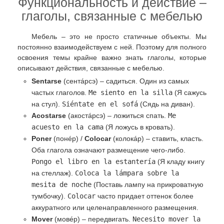
Функциональность и действие –
глаголы, связанные с мебелью
Мебель – это не просто статичные объекты. Мы
постоянно взаимодействуем с ней. Поэтому для полного
освоения темы крайне важно знать глаголы, которые
описывают действия, связанные с мебелью.
Sentarse
(сентáрсэ) – садиться. Один из самых
частых глаголов.
Me siento en la silla
(Я сажусь
на стул).
Siéntate en el sofá
(Сядь на диван).
Acostarse
(акостáрсэ) – ложиться спать.
Me
acuesto en la cama
(Я ложусь в кровать).
Poner
(понéр) /
Colocar
(колокáр) – ставить, класть.
Оба глагола означают размещение чего-либо.
Pongo el libro en la estantería
(Я кладу книгу
на стеллаж).
Coloca la lámpara sobre la
mesita de noche
(Поставь лампу на прикроватную
тумбочку).
Colocar
часто придает оттенок более
аккуратного или целенаправленного размещения.
Mover
(мовéр) – передвигать.
Necesito mover la