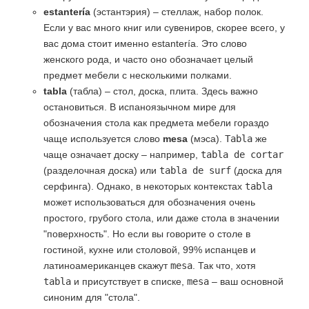
estantería
(эстантэрия) – стеллаж, набор полок.
Если у вас много книг или сувениров, скорее всего, у
вас дома стоит именно estantería. Это слово
женского рода, и часто оно обозначает целый
предмет мебели с несколькими полками.
tabla
(табла) – стол, доска, плита. Здесь важно
остановиться. В испаноязычном мире для
обозначения стола как предмета мебели гораздо
чаще используется слово
mesa
(мэса).
Tabla
же
чаще означает доску – например,
tabla de cortar
(разделочная доска) или
tabla de surf
(доска для
серфинга). Однако, в некоторых контекстах
tabla
может использоваться для обозначения очень
простого, грубого стола, или даже стола в значении
"поверхность". Но если вы говорите о столе в
гостиной, кухне или столовой, 99% испанцев и
латиноамериканцев скажут
mesa
. Так что, хотя
tabla
и присутствует в списке,
mesa
– ваш основной
синоним для "стола".