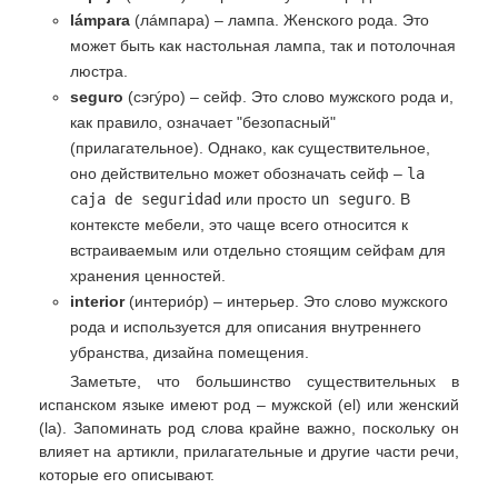
lámpara
(лáмпара) – лампа. Женского рода. Это
может быть как настольная лампа, так и потолочная
люстра.
seguro
(сэгýро) – сейф. Это слово мужского рода и,
как правило, означает "безопасный"
(прилагательное). Однако, как существительное,
оно действительно может обозначать сейф –
la
caja de seguridad
или просто
un seguro
. В
контексте мебели, это чаще всего относится к
встраиваемым или отдельно стоящим сейфам для
хранения ценностей.
interior
(интериóр) – интерьер. Это слово мужского
рода и используется для описания внутреннего
убранства, дизайна помещения.
Заметьте, что большинство существительных в
испанском языке имеют род – мужской (el) или женский
(la). Запоминать род слова крайне важно, поскольку он
влияет на артикли, прилагательные и другие части речи,
которые его описывают.