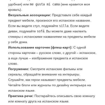
удобная) или
me gusta mi cama
(мне нравится моя
кровать).
Визуальные ассоциации:
Представьте себе каждый
предмет мебели, произнося его испанское название.
Если вы видите стул, подумайте
silla
. Если видите
диван, подумайте
sofá
. Вы можете даже наклеить
стикеры с испанскими названиями на предметы мебели
у себя дома.
Использование карточек (флеш-карт):
С одной
стороны карточки – русское слово, с другой – испанское,
а еще лучше – изображение предмета и испанское
слово.
Погружение:
Смотрите испанские фильмы или
сериалы, обращайте внимание на интерьеры.
Слушайте, как герои называют предметы мебели.
Читайте блоги или журналы по дизайну интерьера на
испанском языке.
Практика речи:
Постарайтесь описывать свою комнату
или комнату друга на испанском языке.