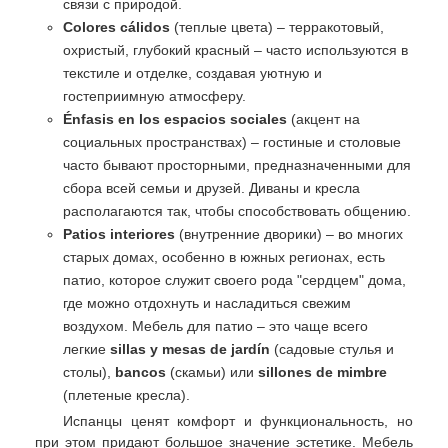
связи с природой.
Colores cálidos
(теплые цвета) – терракотовый,
охристый, глубокий красный – часто используются в
текстиле и отделке, создавая уютную и
гостеприимную атмосферу.
Énfasis en los espacios sociales
(акцент на
социальных пространствах) – гостиные и столовые
часто бывают просторными, предназначенными для
сбора всей семьи и друзей. Диваны и кресла
располагаются так, чтобы способствовать общению.
Patios interiores
(внутренние дворики) – во многих
старых домах, особенно в южных регионах, есть
патио, которое служит своего рода "сердцем" дома,
где можно отдохнуть и насладиться свежим
воздухом. Мебель для патио – это чаще всего
легкие
sillas y mesas de jardín
(садовые стулья и
столы),
bancos
(скамьи) или
sillones de mimbre
(плетеные кресла).
Испанцы ценят комфорт и функциональность, но
при этом придают большое значение эстетике. Мебель