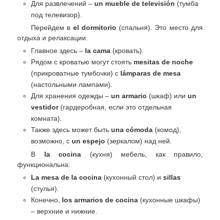
Для развлечений –
un mueble de televisión
(тумба
под телевизор).
Перейдем в
el dormitorio
(спальня). Это место для
отдыха и релаксации:
Главное здесь –
la cama
(кровать).
Рядом с кроватью могут стоять
mesitas de noche
(прикроватные тумбочки) с
lámparas de mesa
(настольными лампами).
Для хранения одежды –
un armario
(шкаф) или
un
vestidor
(гардеробная, если это отдельная
комната).
Также здесь может быть
una cómoda
(комод),
возможно, с
un espejo
(зеркалом) над ней.
В
la cocina
(кухня) мебель, как правило,
функциональна:
La mesa de la cocina
(кухонный стол) и
sillas
(стулья).
Конечно,
los armarios de cocina
(кухонные шкафы)
– верхние и нижние.