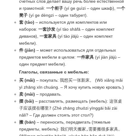
счетных слов делает вашу речь более естественной
и грамотной:
一个柜子
(yí ge guìzi – один шкаф),
一个
凳子
(yí ge dèngzi – один табурет).
套 (tào)
– используется для комплектов или
наборов:
一套沙发
(yí tào shāfā – один комплект
диванов),
一套家具
(yí tào jiājù – один комплект
мебели).
件 (jiàn)
– может использоваться для отдельных
предметов мебели в целом:
一件家具
(yí jiàn jiājù –
один предмет мебели).
Глаголы, связанные с мебелью:
买 (mǎi)
– покупать:
我想买一张新床。
(Wǒ xiǎng mǎi
yì zhāng xīn chuáng. – Я хочу купить новую кровать.)
卖 (mài)
– продавать.
摆 (bǎi)
– расставлять, размещать (мебель):
这张桌
子应该摆在哪里?
(Zhè zhāng zhuōzi yīnggāi bǎi zài
nǎli? – Где должен стоять этот стол?)
搬 (bān)
– переносить, передвигать (тяжелые
предметы, мебель):
我们明天搬家,需要搬很多家具。
(Wǒmen míngtiān bānjiā, xūyào bān hěn duō jiājù. –