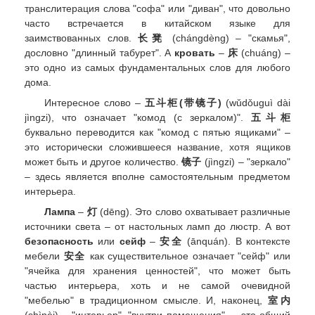
транслитерация слова "софа" или "диван", что довольно
часто встречается в китайском языке для
заимствованных слов.
长凳
(chángdèng) – "скамья",
дословно "длинный табурет". А
кровать
–
床
(chuáng) –
это одно из самых фундаментальных слов для любого
дома.
Интересное слово –
五斗柜(带镜子)
(wǔdǒuguì dài
jìngzi), что означает "комод (с зеркалом)".
五斗柜
буквально переводится как "комод с пятью ящиками" –
это исторически сложившееся название, хотя ящиков
может быть и другое количество.
镜子
(jìngzi) – "зеркало"
– здесь является вполне самостоятельным предметом
интерьера.
Лампа
–
灯
(dēng). Это слово охватывает различные
источники света – от настольных ламп до люстр. А вот
безопасность
или
сейф
–
安全
(ānquán). В контексте
мебели
安全
как существительное означает "сейф" или
"ячейка для хранения ценностей", что может быть
частью интерьера, хоть и не самой очевидной
"мебелью" в традиционном смысле. И, наконец,
室内