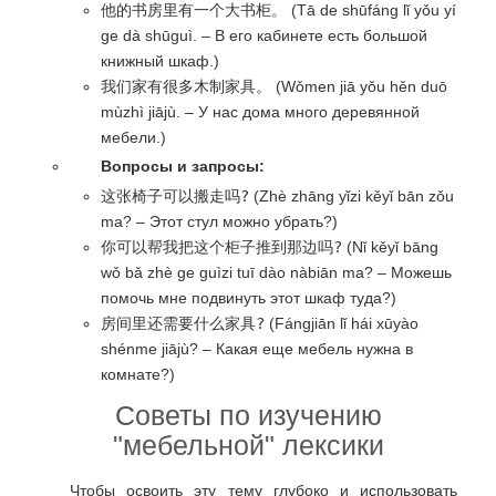
他的书房里有一个大书柜。
(Tā de shūfáng lǐ yǒu yí
ge dà shūguì. – В его кабинете есть большой
книжный шкаф.)
我们家有很多木制家具。
(Wǒmen jiā yǒu hěn duō
mùzhì jiājù. – У нас дома много деревянной
мебели.)
Вопросы и запросы:
这张椅子可以搬走吗?
(Zhè zhāng yǐzi kěyǐ bān zǒu
ma? – Этот стул можно убрать?)
你可以帮我把这个柜子推到那边吗?
(Nǐ kěyǐ bāng
wǒ bǎ zhè ge guìzi tuī dào nàbiān ma? – Можешь
помочь мне подвинуть этот шкаф туда?)
房间里还需要什么家具?
(Fángjiān lǐ hái xūyào
shénme jiājù? – Какая еще мебель нужна в
комнате?)
Советы по изучению
"мебельной" лексики
Чтобы освоить эту тему глубоко и использовать