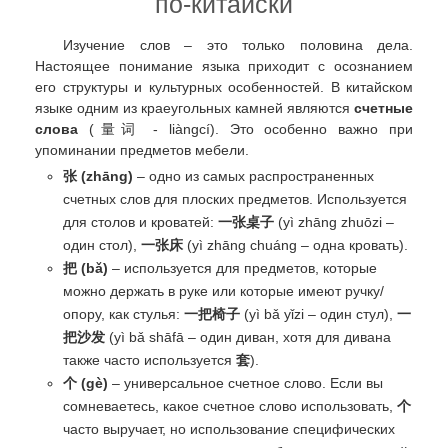
по-китайски
Изучение слов – это только половина дела.
Настоящее понимание языка приходит с осознанием
его структуры и культурных особенностей. В китайском
языке одним из краеугольных камней являются
счетные
слова
(量词 - liàngcí). Это особенно важно при
упоминании предметов мебели.
张 (zhāng)
– одно из самых распространенных
счетных слов для плоских предметов. Используется
для столов и кроватей:
一张桌子
(yì zhāng zhuōzi –
один стол),
一张床
(yì zhāng chuáng – одна кровать).
把 (bǎ)
– используется для предметов, которые
можно держать в руке или которые имеют ручку/
опору, как стулья:
一把椅子
(yì bǎ yǐzi – один стул),
一
把沙发
(yì bǎ shāfā – один диван, хотя для дивана
также часто используется
套
).
个 (gè)
– универсальное счетное слово. Если вы
сомневаетесь, какое счетное слово использовать,
个
часто выручает, но использование специфических