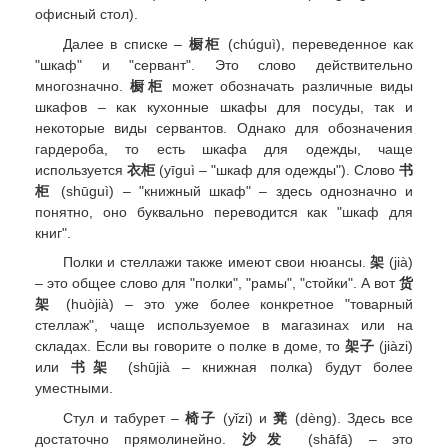
офисный стол).
Далее в списке –
橱柜
(chúguì), переведенное как
"шкаф" и "сервант". Это слово действительно
многозначно.
橱柜
может обозначать различные виды
шкафов – как кухонные шкафы для посуды, так и
некоторые виды сервантов. Однако для обозначения
гардероба, то есть шкафа для одежды, чаще
используется
衣柜
(yīguì – "шкаф для одежды"). Слово
书
柜
(shūguì) – "книжный шкаф" – здесь однозначно и
понятно, оно буквально переводится как "шкаф для
книг".
Полки и стеллажи также имеют свои нюансы.
架
(jià)
– это общее слово для "полки", "рамы", "стойки". А вот
货
架
(huòjià) – это уже более конкретное "товарный
стеллаж", чаще используемое в магазинах или на
складах. Если вы говорите о полке в доме, то
架子
(jiàzi)
или
书架
(shūjià – книжная полка) будут более
уместными.
Стул и табурет –
椅子
(yǐzi) и
凳
(dèng). Здесь все
достаточно прямолинейно.
沙发
(shāfā) – это