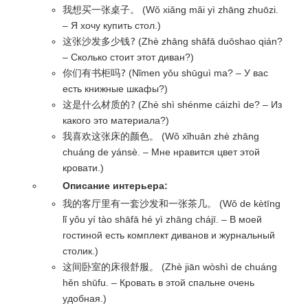
我想买一张桌子。
(Wǒ xiǎng mǎi yì zhāng zhuōzi.
– Я хочу купить стол.)
这张沙发多少钱?
(Zhè zhāng shāfā duōshao qián?
– Сколько стоит этот диван?)
你们有书柜吗?
(Nǐmen yǒu shūguì ma? – У вас
есть книжные шкафы?)
这是什么材质的?
(Zhè shì shénme cáizhì de? – Из
какого это материала?)
我喜欢这张床的颜色。
(Wǒ xǐhuān zhè zhāng
chuáng de yánsè. – Мне нравится цвет этой
кровати.)
Описание интерьера:
我的客厅里有一套沙发和一张茶几。
(Wǒ de kètīng
lǐ yǒu yí tào shāfā hé yì zhāng chájī. – В моей
гостиной есть комплект диванов и журнальный
столик.)
这间卧室的床很舒服。
(Zhè jiān wòshì de chuáng
hěn shūfu. – Кровать в этой спальне очень
удобная.)