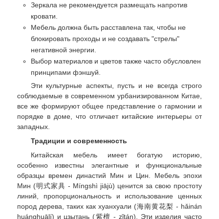
Зеркала не рекомендуется размещать напротив
кровати.
Мебель должна быть расставлена так, чтобы не
блокировать проходы и не создавать "стрелы"
негативной энергии.
Выбор материалов и цветов также часто обусловлен
принципами фэншуй.
Эти культурные аспекты, пусть и не всегда строго
соблюдаемые в современном урбанизированном Китае,
все же формируют общее представление о гармонии и
порядке в доме, что отличает китайские интерьеры от
западных.
Традиции и современность
Китайская мебель имеет богатую историю,
особенно известны элегантные и функциональные
образцы времен династий Мин и Цин. Мебель эпохи
Мин (明式家具 - Míngshì jiājù) ценится за свою простоту
линий, пропорциональность и использование ценных
пород дерева, таких как хуанхуали (海南黄花梨 - hǎinán
huánghuālí) и цзытань (紫檀 - zǐtán). Эти изделия часто