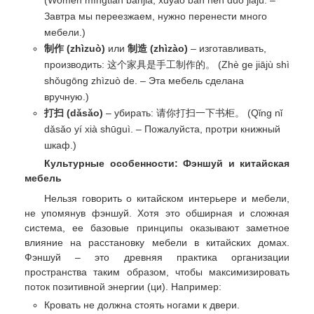
Завтра мы переезжаем, нужно перенести много
мебели.)
制作 (zhìzuò)
или
制造 (zhìzào)
– изготавливать,
производить:
这个家具是手工制作的。
(Zhè ge jiājù shì
shǒugōng zhìzuò de. – Эта мебель сделана
вручную.)
打扫 (dǎsǎo)
– убирать:
请你打扫一下书柜。
(Qǐng nǐ
dǎsǎo yí xià shūguì. – Пожалуйста, протри книжный
шкаф.)
Культурные особенности: Фэншуй и китайская
мебель
Нельзя говорить о китайском интерьере и мебели,
не упомянув фэншуй. Хотя это обширная и сложная
система, ее базовые принципы оказывают заметное
влияние на расстановку мебели в китайских домах.
Фэншуй – это древняя практика организации
пространства таким образом, чтобы максимизировать
поток позитивной энергии (ци). Например:
Кровать не должна стоять ногами к двери.