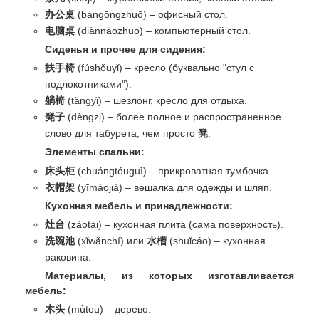
办公桌
(bàngōngzhuō) – офисный стол.
电脑桌
(diànnǎozhuō) – компьютерный стол.
Сиденья и прочее для сидения:
扶手椅
(fúshǒuyǐ) – кресло (буквально "стул с
подлокотниками").
躺椅
(tǎngyǐ) – шезлонг, кресло для отдыха.
凳子
(dèngzi) – более полное и распространенное
слово для табурета, чем просто
凳
.
Элементы спальни:
床头柜
(chuángtóuguì) – прикроватная тумбочка.
衣帽架
(yīmàojià) – вешалка для одежды и шляп.
Кухонная мебель и принадлежности:
灶台
(zàotái) – кухонная плита (сама поверхность).
洗碗池
(xǐwǎnchí) или
水槽
(shuǐcáo) – кухонная
раковина.
Материалы, из которых изготавливается
мебель:
木头
(mùtou) – дерево.