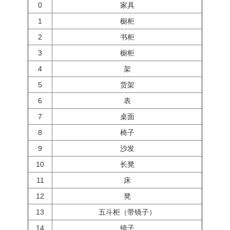
0
家具
1
橱柜
2
书柜
3
橱柜
4
架
5
货架
6
表
7
桌面
8
椅子
9
沙发
10
长凳
11
床
12
凳
13
五斗柜（带镜子）
14
镜子