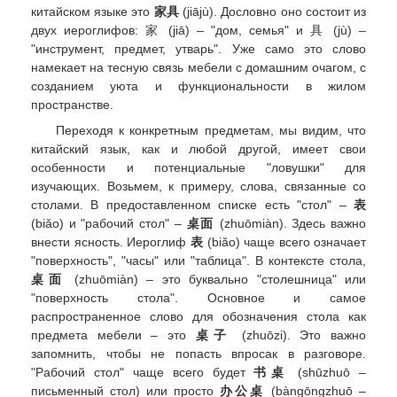
китайском языке это
家具
(jiājù). Дословно оно состоит из
двух иероглифов: 家 (jiā) – "дом, семья" и 具 (jù) –
"инструмент, предмет, утварь". Уже само это слово
намекает на тесную связь мебели с домашним очагом, с
созданием уюта и функциональности в жилом
пространстве.
Переходя к конкретным предметам, мы видим, что
китайский язык, как и любой другой, имеет свои
особенности и потенциальные "ловушки" для
изучающих. Возьмем, к примеру, слова, связанные со
столами. В предоставленном списке есть "стол" –
表
(biǎo) и "рабочий стол" –
桌面
(zhuōmiàn). Здесь важно
внести ясность. Иероглиф
表
(biǎo) чаще всего означает
"поверхность", "часы" или "таблица". В контексте стола,
桌面
(zhuōmiàn) – это буквально "столешница" или
"поверхность стола". Основное и самое
распространенное слово для обозначения стола как
предмета мебели – это
桌子
(zhuōzi). Это важно
запомнить, чтобы не попасть впросак в разговоре.
"Рабочий стол" чаще всего будет
书桌
(shūzhuō –
письменный стол) или просто
办公桌
(bàngōngzhuō –