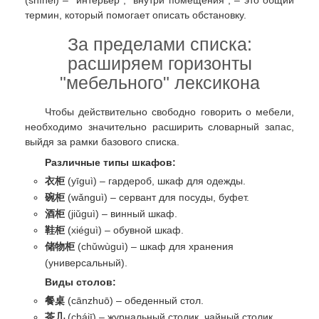
(shìnèi) – "интерьер", "внутри помещения", – это общий
термин, который помогает описать обстановку.
За пределами списка:
расширяем горизонты
"мебельного" лексикона
Чтобы действительно свободно говорить о мебели,
необходимо значительно расширить словарный запас,
выйдя за рамки базового списка.
Различные типы шкафов:
衣柜
(yīguì) – гардероб, шкаф для одежды.
碗柜
(wǎnguì) – сервант для посуды, буфет.
酒柜
(jiǔguì) – винный шкаф.
鞋柜
(xiéguì) – обувной шкаф.
储物柜
(chǔwùguì) – шкаф для хранения
(универсальный).
Виды столов:
餐桌
(cānzhuō) – обеденный стол.
茶几
(chájī) – журнальный столик, чайный столик.