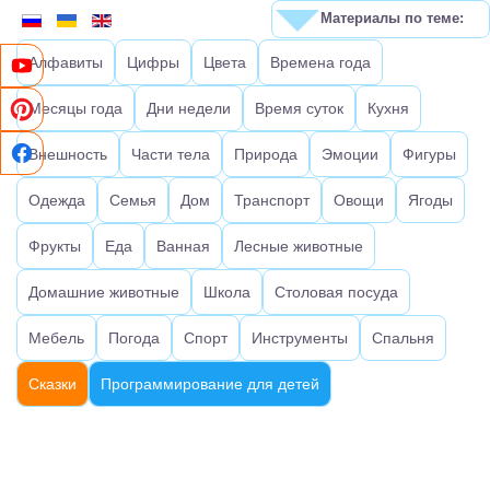
Материалы по теме:
Алфавиты
Цифры
Цвета
Времена года
Месяцы года
Дни недели
Время суток
Кухня
Внешность
Части тела
Природа
Эмоции
Фигуры
Одежда
Семья
Дом
Транспорт
Овощи
Ягоды
Фрукты
Еда
Ванная
Лесные животные
Домашние животные
Школа
Столовая посуда
Мебель
Погода
Спорт
Инструменты
Спальня
Сказки
Программирование для детей