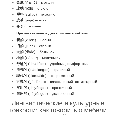
金属
(jīnshǔ) – металл.
玻璃
(bōlí) – стекло.
塑料
(sùliào) – пластик.
皮革
(pígé) – кожа.
布
(bù) – ткань.
Прилагательные для описания мебели:
新的
(xīnde) – новый.
旧的
(jiùde) – старый.
大的
(dàde) – большой.
小的
(xiǎode) – маленький.
舒适的
(shūshìde) – удобный, комфортный.
漂亮的
(piàoliangde) – красивый.
现代的
(xiàndàide) – современный.
古典的
(gǔdiǎnde) – классический, антикварный.
实用的
(shíyòngde) – практичный.
耐用的
(nàiyòngde) – долговечный.
Лингвистические и культурные
тонкости: как говорить о мебели