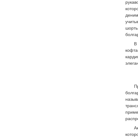
рукав
котор
деним
учиты
шорты
болга
В
кофта
карди
элега
П
болга
назы
транс
приме
распр
А
котор