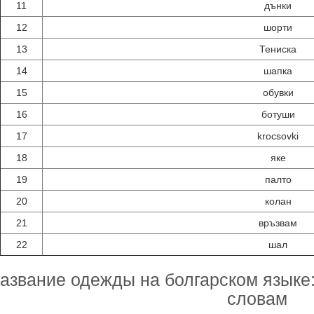
11
дънки
12
шорти
13
Тениска
14
шапка
15
обувки
16
ботуши
17
krocsovki
18
яке
19
палто
20
колан
21
връзвам
22
шал
азвание одежды на болгарском языке:
словам