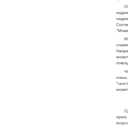
О
надев
надев
Соотв
"Може
М
славя
Напри
может
повсе
Ч
очень
"галс
может
О
ярких
искус