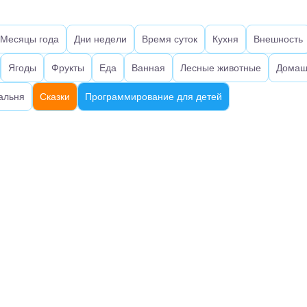
Месяцы года
Дни недели
Время суток
Кухня
Внешность
Ягоды
Фрукты
Еда
Ванная
Лесные животные
Домаш
альня
Сказки
Программирование для детей