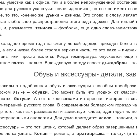
ом, уместна как в офисе, так и в более непринужденной обстано
ое для русского уха звучит почти идентично, но все же имеет сво
е, то это, конечно же,
дънки
– джинсы. Это слово, к слову, являе
вая глобальное распространение этого вида одежды. Для теплой 
, и, разумеется,
тениска
– футболка, еще одно слово-заимствов
р.
 холодное время года на смену легкой одежде приходят более 
, а если нужна более строгая верхняя часть, то это
сако
– пиджак
ганы или просто жилеты. Когда температура опускается еще
нтное
палто
– пальто. В дождливую погоду спасет
дъждобран
– пл
Обувь и аксессуары- детали, з
равильно подобранная обувь и аксессуары способны преобрази
рском языке –
обувки
. Это может быть что угодно- от классич
ваются
ботуши
. А вот с кроссовками интересная история- в спис
литерацией русского слова. В современном болгарском гораздо 
р того, как язык развивается и заимствует слова, адаптируя их 
остраненными аналогами. Для дома пригодятся
чехли
– тапочки, 
ксессуары – это тот штрих, который делает образ завершенным
ое легко узнать.
Колан
– ремень, а
вратовръзка
– галстук (в п