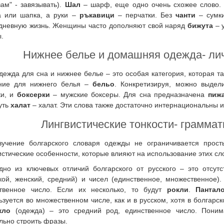
вам" - завязывать).
Шал
– шарф, еще одно очень схожее слово. 
 или шапка, а руки –
ръкавици
– перчатки. Без
чанти
– сумк
дневную жизнь. Женщины часто дополняют свой наряд
бижута
– 
ы.
Нижнее белье и домашняя одежда- лич
дежда для сна и нижнее белье – это особая категория, которая т
ние для нижнего белья –
бельо
. Конкретизируя, можно выде
ки, и
боксерки
– мужские боксеры. Для сна предназначена
пиж
уть
халат
– халат. Эти слова также достаточно интернациональны и
Лингвистические тонкости- грамма
зучение болгарского словаря одежды не ограничивается прос
истические особенности, которые влияют на использование этих сло
дно из ключевых отличий болгарского от русского – это отсут
кой, женский, средний) и чисел (единственное, множественное)
твенное число. Если их несколько, то будут
рокли
.
Пантал
ьзуется во множественном числе, как и в русском, хотя в болгарск
кло
(одежда) – это средний род, единственное число. Поним
льно строить фразы.