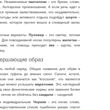
вке. Незаменимые
панталони
– это брюки, слово,
е, болгарское произношение. А если речь идет о
тся прямым заимствованием, что неудивительно,
погоды или активного отдыха подойдут
шорти
–
ание, которое прочно вошло в словарный запас
теплые варианты.
Пуловер
– это свитер, теплая
. Для повседневной носки популярны
жилетки
–
 ниже, на помощь приходит
яке
– куртка, или
ащ.
авершающие образ
ть любой наряд. Общее название для обуви в
еских туфель до зимних сапог. Сапоги, кстати,
ке они значатся как "krocsovki", что является
чаще можно услышать
маратонки
. Это наглядный
под свои фонетические нормы или заменяя более
а летом не обойтись без
сандали
– сандалий.
 и индивидуальным.
Чорапи
– это носки, слово,
редоставленном списке ошибочно указан глагол