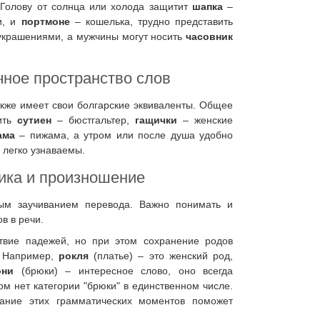
Голову от солнца или холода защитит
шапка
–
и, и
портмоне
– кошелька, трудно представить
украшениями, а мужчины могут носить
часовник
ное пространство слов
акже имеет свои болгарские эквиваленты. Общее
лить
сутиен
– бюстгальтер,
гащички
– женские
ама
– пижама, а утром или после душа удобно
 легко узнаваемы.
тика и произношение
тым заучиванием перевода. Важно понимать и
в в речи.
ствие падежей, но при этом сохранение родов
. Например,
рокля
(платье) – это женский род,
они
(брюки) – интересное слово, оно всегда
ом нет категории "брюки" в единственном числе.
ание этих грамматических моментов поможет