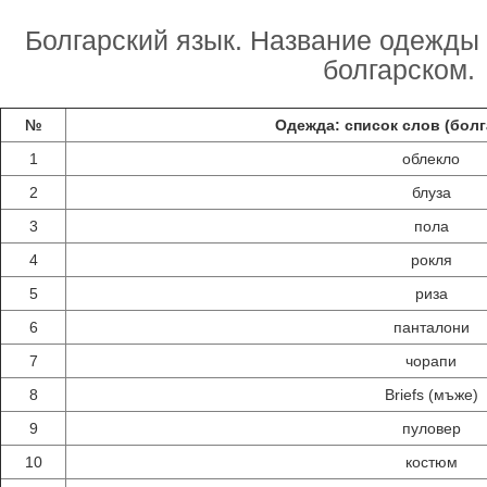
Болгарский язык. Название одежды 
болгарском.
№
Одежда: список слов (болг
1
облекло
2
блуза
3
пола
4
рокля
5
риза
6
панталони
7
чорапи
8
Briefs (мъже)
9
пуловер
10
костюм