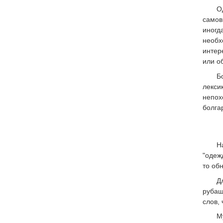
О
самов
иногд
необх
интер
или о
Б
лекси
непох
болга
Н
"одеж
то об
Д
рубаш
слов, 
М