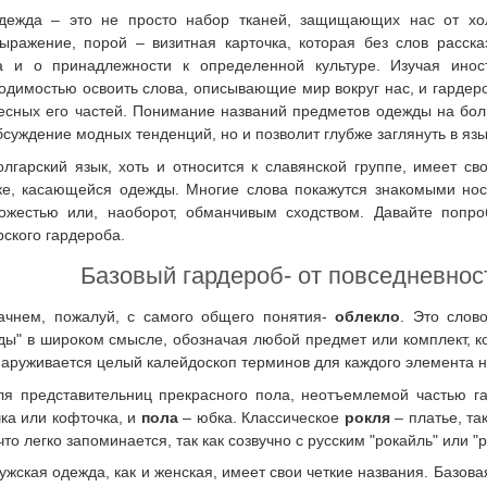
дежда – это не просто набор тканей, защищающих нас от хо
ыражение, порой – визитная карточка, которая без слов расск
а и о принадлежности к определенной культуре. Изучая ино
одимостью освоить слова, описывающие мир вокруг нас, и гардер
есных его частей. Понимание названий предметов одежды на болг
бсуждение модных тенденций, но и позволит глубже заглянуть в яз
олгарский язык, хоть и относится к славянской группе, имеет с
ке, касающейся одежды. Многие слова покажутся знакомыми носит
ожестью или, наоборот, обманчивым сходством. Давайте попро
рского гардероба.
Базовый гардероб- от повседневнос
ачнем, пожалуй, с самого общего понятия-
облекло
. Это слов
ды" в широком смысле, обозначая любой предмет или комплект, ко
наруживается целый калейдоскоп терминов для каждого элемента н
ля представительниц прекрасного пола, неотъемлемой частью 
ка или кофточка, и
пола
– юбка. Классическое
рокля
– платье, та
что легко запоминается, так как созвучно с русским "рокайль" или "
ужская одежда, как и женская, имеет свои четкие названия. Базов