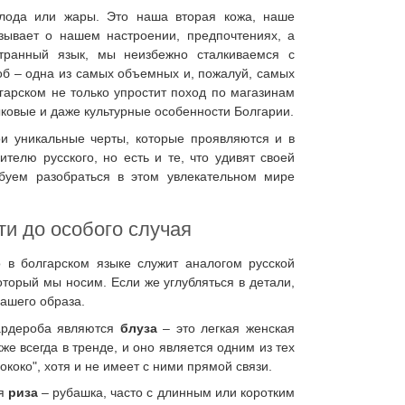
лода или жары. Это наша вторая кожа, наше
азывает о нашем настроении, предпочтениях, а
странный язык, мы неизбежно сталкиваемся с
об – одна из самых объемных и, пожалуй, самых
арском не только упростит поход по магазинам
ыковые и даже культурные особенности Болгарии.
вои уникальные черты, которые проявляются и в
елю русского, но есть и те, что удивят своей
буем разобраться в этом увлекательном мире
ти до особого случая
о в болгарском языке служит аналогом русской
торый мы носим. Если же углубляться в детали,
ашего образа.
гардероба являются
блуза
– это легкая женская
кже всегда в тренде, и оно является одним из тех
рококо", хотя и не имеет с ними прямой связи.
ая
риза
– рубашка, часто с длинным или коротким