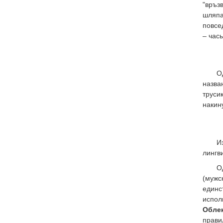
"връз
шляпа
повсе
– час
О
назва
труси
накин
И
лингв
О
(мужс
единс
испол
Обле
прави