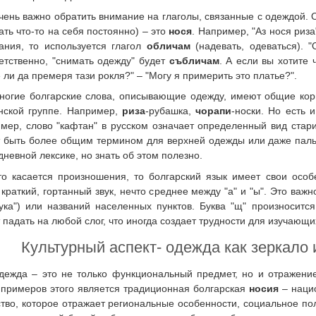
чень важно обратить внимание на глаголы, связанные с одеждой. 
ать что-то на себя постоянно) – это
нося
. Например, "Аз нося риза
ания, то используется глагол
обличам
(надевать, одеваться). "
етственно, "снимать одежду" будет
събличам
. А если вы хотите 
 ли да премеря тази рокля?" – "Могу я примерить это платье?".
ногие болгарские слова, описывающие одежду, имеют общие корни
нской группе. Например,
риза
-рубашка,
чорапи
-носки. Но есть 
мер, слово "кафтан" в русском означает определенный вид стари
 быть более общим термином для верхней одежды или даже пальто
дневной лексике, но знать об этом полезно.
то касается произношения, то болгарский язык имеет свои особе
 краткий, гортанный звук, нечто среднее между "а" и "ы". Это важн
тука") или названий населенных пунктов. Буква "щ" произноситс
 падать на любой слог, что иногда создает трудности для изучающи
Культурный аспект- одежда как зеркало
дежда – это не только функциональный предмет, но и отражени
 примеров этого является традиционная болгарская
носия
– нацио
ство, которое отражает региональные особенности, социальное по