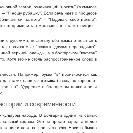
Основной глагол, означающий "носить" (в смысле
" – "Я ношу рубашку". Если речь идет о процессе
Обличам си палтото" – "Надеваю свое пальто".
что-то примерить в магазине, то скажете
меря
–
 с русскими, поскольку оба языка относятся к
и так называемые "ложные друзья переводчика".
нной верхней одежды, а в болгарском "кафтан"
. Хотя это не столь распространенное слово в
нности. Например, буква "ъ" произносится как
о для таких слов как
връзка
(связь, но корень от
я как "шт". Ударение в болгарском подвижное и
х.
 истории и современности
е культуры народа. В Болгарии одним из самых
нальный костюм. Это не просто наряд, а целое
ложение и даже возраст человека. Носия обычно