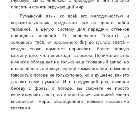
глубокую связь человека с природой и его попытки
описать и понять окружающий мир.
Румынский язык, со всей его мелодичностью и
выразительностью, предлагает нам не просто набор
терминов, а целую систему для передачи оттенков
природных явлений. От солнечного
însorit
до
холодного
rece
, от проливного
duș
до густого
ceață
–
каждое слово помогает нарисовать более полную
картину того, что происходит за окном. Понимание этих
нюансов обогащает не только наш словарный запас, но
и способность к межкультурной коммуникации, позволяя
говорить о погоде не только точно, но и душевно, как это
делают сами румыны. И в следующий раз, начиная
беседу с фразы о погоде, вы сможете не просто
констатировать факт, но и поделиться частичкой своего
восприятия мира, обогащенного новыми языковыми
красками.