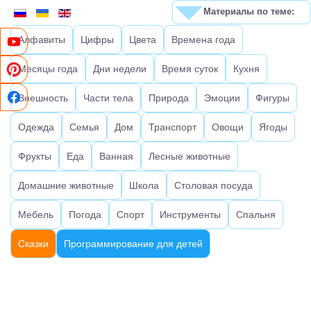
Материалы по теме:
Алфавиты
Цифры
Цвета
Времена года
Месяцы года
Дни недели
Время суток
Кухня
Внешность
Части тела
Природа
Эмоции
Фигуры
Одежда
Семья
Дом
Транспорт
Овощи
Ягоды
Фрукты
Еда
Ванная
Лесные животные
Домашние животные
Школа
Столовая посуда
Мебель
Погода
Спорт
Инструменты
Спальня
Сказки
Программирование для детей