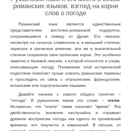
романских языков: взгляд на корни
слов о погоде
Румынский язык является единственным
представителем восточно-романской подгруппы,
сохранившимся к северу от Дуная. Его лексика,
несмотря на сильное славянское и, в меньшей степени,
тюркское и греческое влияние, все же в значительной
степени сохранила свои латинские корни. Это особенно
заметно в базовой лексике, к которой относятся и слова,
описывающие погоду. Понимание этой исторической
подоплеки помогает лучше освоить румынские термины
и проследить их связь с итальянским, французским,
испанским или португальским языками.
Давайте начнем с самого общего понятия –
"погода". В румынском языке это слово –
vreme
.
Интересно, что "vreme" также означает "время". Эта
двойственность значения неслучайна и отражает
древнее восприятие погоды как одного из проявлений
времени, его текучести и изменений. В латыни, от
которой произошел румынский, существовало слово