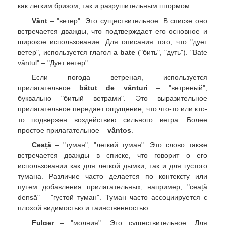
как легким бризом, так и разрушительным штормом.
Vânt
– "ветер". Это существительное. В списке оно
встречается дважды, что подтверждает его основное и
широкое использование. Для описания того, что "дует
ветер", используется глагол
a bate
("бить", "дуть"). "Bate
vântul" – "Дует ветер".
Если погода ветреная, используется
прилагательное
bătut de vânturi
– "ветреный",
буквально "битый ветрами". Это выразительное
прилагательное передает ощущение, что что-то или кто-
то подвержен воздействию сильного ветра. Более
простое прилагательное –
vântos
.
Ceață
– "туман", "легкий туман". Это слово также
встречается дважды в списке, что говорит о его
использовании как для легкой дымки, так и для густого
тумана. Различие часто делается по контексту или
путем добавления прилагательных, например, "ceață
densă" – "густой туман". Туман часто ассоциируется с
плохой видимостью и таинственностью.
Fulger
– "молния". Это существительное. Для