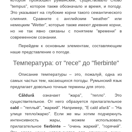
"tempus", которое также обозначало и время, и погоду.
Это указывает на глубокие корни такого семантического
слияния. Сравните с английским "weather" или
немецким "Wetter", которые также имеют древние корни,
но не так явно связаны с понятием "времени" в
современном сознании.
Перейдем к основным элементам, составляющим
наше представление о погоде.
Температура: от "rece" до "fierbinte"
Описание температуры – это, пожалуй, одна из
самых частых тем, касающихся погоды. Румынский язык
предлагает довольно точные термины для этого.
Căldură
означает "жара", "тепло". Это
существительное. От него образуется прилагательное
cald
– "теплый", "жаркий". Например, "E cald afară" – "На
улице тепло/жарко". Если же мы хотим подчеркнуть
интенсивность жары, можем использовать
прилагательное
fierbinte
– "очень жаркий", "горячий".