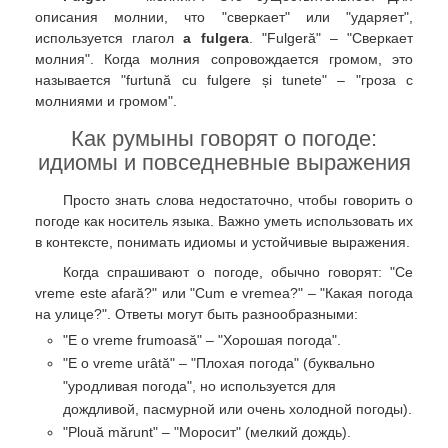
описания молнии, что "сверкает" или "ударяет",
используется глагол
a fulgera
. "Fulgeră" – "Сверкает
молния". Когда молния сопровождается громом, это
называется "furtună cu fulgere și tunete" – "гроза с
молниями и громом".
Как румыны говорят о погоде:
идиомы и повседневные выражения
Просто знать слова недостаточно, чтобы говорить о
погоде как носитель языка. Важно уметь использовать их
в контексте, понимать идиомы и устойчивые выражения.
Когда спрашивают о погоде, обычно говорят: "Ce
vreme este afară?" или "Cum e vremea?" – "Какая погода
на улице?". Ответы могут быть разнообразными:
"E o vreme frumoasă" – "Хорошая погода".
"E o vreme urâtă" – "Плохая погода" (буквально
"уродливая погода", но используется для
дождливой, пасмурной или очень холодной погоды).
"Plouă mărunt" – "Моросит" (мелкий дождь).