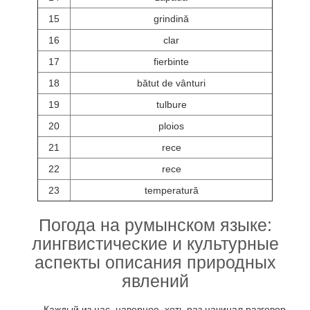
15
grindină
16
clar
17
fierbinte
18
bătut de vânturi
19
tulbure
20
ploios
21
rece
22
rece
23
temperatură
Погода на румынском языке:
лингвистические и культурные
аспекты описания природных
явлений
Каждый из нас, наверное, хоть раз начинал разговор