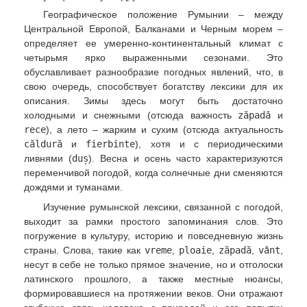
Географическое положение Румынии – между
Центральной Европой, Балканами и Черным морем –
определяет ее умеренно-континентальный климат с
четырьмя ярко выраженными сезонами. Это
обуславливает разнообразие погодных явлений, что, в
свою очередь, способствует богатству лексики для их
описания. Зимы здесь могут быть достаточно
холодными и снежными (отсюда важность
zăpadă
и
rece
), а лето – жарким и сухим (отсюда актуальность
căldură
и
fierbinte
), хотя и с периодическими
ливнями (
duș
). Весна и осень часто характеризуются
переменчивой погодой, когда солнечные дни сменяются
дождями и туманами.
Изучение румынской лексики, связанной с погодой,
выходит за рамки простого запоминания слов. Это
погружение в культуру, историю и повседневную жизнь
страны. Слова, такие как
vreme
,
ploaie
,
zăpadă
,
vânt
,
несут в себе не только прямое значение, но и отголоски
латинского прошлого, а также местные нюансы,
формировавшиеся на протяжении веков. Они отражают