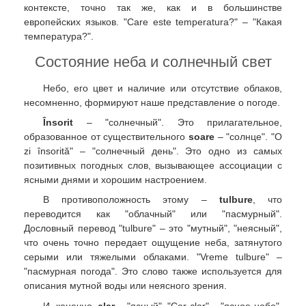
контексте, точно так же, как и в большинстве
европейских языков. "Care este temperatura?" – "Какая
температура?".
Состояние неба и солнечный свет
Небо, его цвет и наличие или отсутствие облаков,
несомненно, формируют наше представление о погоде.
Însorit
– "солнечный". Это прилагательное,
образованное от существительного
soare
– "солнце". "O
zi însorită" – "солнечный день". Это одно из самых
позитивных погодных слов, вызывающее ассоциации с
ясными днями и хорошим настроением.
В противоположность этому –
tulbure
, что
переводится как "облачный" или "пасмурный".
Дословный перевод "tulbure" – это "мутный", "неясный",
что очень точно передает ощущение неба, затянутого
серыми или тяжелыми облаками. "Vreme tulbure" –
"пасмурная погода". Это слово также используется для
описания мутной воды или неясного зрения.
И, конечно,
clar
– "ясный". "Cer clar" – "ясное небо".