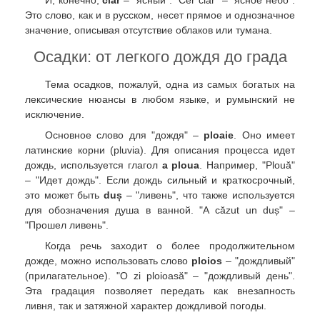
Это слово, как и в русском, несет прямое и однозначное
значение, описывая отсутствие облаков или тумана.
Осадки: от легкого дождя до града
Тема осадков, пожалуй, одна из самых богатых на
лексические нюансы в любом языке, и румынский не
исключение.
Основное слово для "дождя" –
ploaie
. Оно имеет
латинские корни (pluvia). Для описания процесса идет
дождь, используется глагол
a ploua
. Например, "Plouă"
– "Идет дождь". Если дождь сильный и краткосрочный,
это может быть
duș
– "ливень", что также используется
для обозначения душа в ванной. "A căzut un duș" –
"Прошел ливень".
Когда речь заходит о более продолжительном
дожде, можно использовать слово
ploios
– "дождливый"
(прилагательное). "O zi ploioasă" – "дождливый день".
Эта градация позволяет передать как внезапность
ливня, так и затяжной характер дождливой погоды.