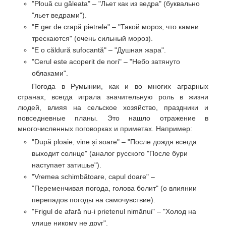
"Plouă cu găleata" – "Льет как из ведра" (буквально
"льет ведрами").
"E ger de crapă pietrele" – "Такой мороз, что камни
трескаются" (очень сильный мороз).
"E o căldură sufocantă" – "Душная жара".
"Cerul este acoperit de nori" – "Небо затянуто
облаками".
Погода в Румынии, как и во многих аграрных
странах, всегда играла значительную роль в жизни
людей, влияя на сельское хозяйство, праздники и
повседневные планы. Это нашло отражение в
многочисленных поговорках и приметах. Например:
"După ploaie, vine și soare" – "После дождя всегда
выходит солнце" (аналог русского "После бури
наступает затишье").
"Vremea schimbătoare, capul doare" –
"Переменчивая погода, голова болит" (о влиянии
перепадов погоды на самочувствие).
"Frigul de afară nu-i prietenul nimănui" – "Холод на
улице никому не друг".