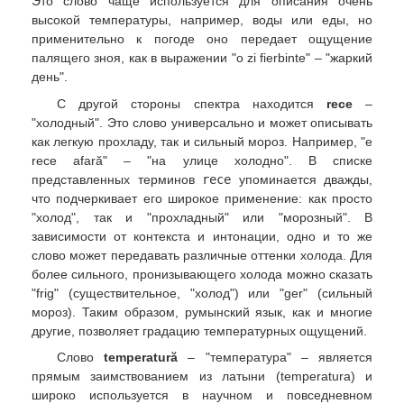
Это слово чаще используется для описания очень
высокой температуры, например, воды или еды, но
применительно к погоде оно передает ощущение
палящего зноя, как в выражении "o zi fierbinte" – "жаркий
день".
С другой стороны спектра находится
rece
–
"холодный". Это слово универсально и может описывать
как легкую прохладу, так и сильный мороз. Например, "e
rece afară" – "на улице холодно". В списке
представленных терминов
rece
упоминается дважды,
что подчеркивает его широкое применение: как просто
"холод", так и "прохладный" или "морозный". В
зависимости от контекста и интонации, одно и то же
слово может передавать различные оттенки холода. Для
более сильного, пронизывающего холода можно сказать
"frig" (существительное, "холод") или "ger" (сильный
мороз). Таким образом, румынский язык, как и многие
другие, позволяет градацию температурных ощущений.
Слово
temperatură
– "температура" – является
прямым заимствованием из латыни (temperatura) и
широко используется в научном и повседневном