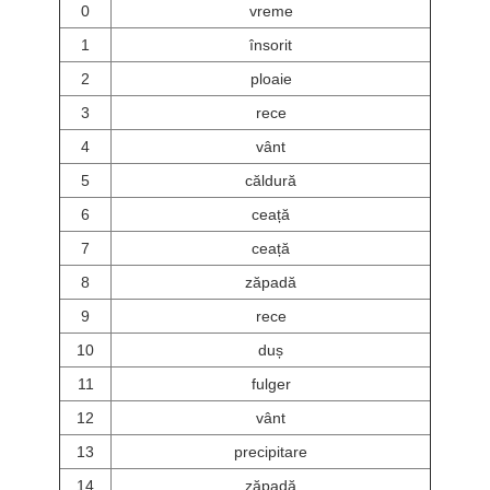
0
vreme
1
însorit
2
ploaie
3
rece
4
vânt
5
căldură
6
ceață
7
ceață
8
zăpadă
9
rece
10
duș
11
fulger
12
vânt
13
precipitare
14
zăpadă