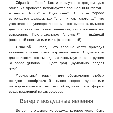
Zăpadă
– "снег". Как и в случае с дождем, для
описания процесса используется специальный глагол –
a ninge
. "Ningă" – "Идет снег". В списке
zăpadă
встречается дважды, как "снег" и как "снегопад", что
указывает на универсальность этого существительного
для описания как самого вещества, так и явления его
выпадения. Прилагательное "снежный" –
înzăpezit
(покрытый снегом) или
nins
(заснеженный).
Grindină
– "град". Это явление часто приходит
внезапно и может быть разрушительным. В румынском
для описания его выпадения используется конструкция
"a cădea grindina" – "идет град" (буквально "падает
град").
Формальный термин для обозначения любых
осадков –
precipitare
. Это слово, скорее, научное или
метеорологическое, но оно объединяет все формы
воды, падающей из атмосферы.
Ветер и воздушные явления
Ветер – это движение воздуха, которое может быть