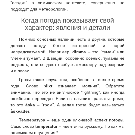
"осадки" в химическом контексте, совершенно не
подходит для метеорологии.
Когда погода показывает свой
характер: явления и детали
Помимо основных явлений, есть и другие, которые
делают погоду более интересной и порой
непредсказуемой. Например,
dimma
– это "туман" или
"легкий туман". В Швеции, особенно осенью, туманы не
редкость, они создают особую атмосферу над озерами
и в лесах.
Грозы также случаются, особенно в теплое время
года. Слово
blixt
означает "молния". Обратите
внимание, что это не английское "lightning", как иногда
ошибочно переводят. Если вы слышите раскаты грома,
то это
åska
– "гром". А целая гроза будет называться
åskväder
.
Температура – еще один ключевой аспект погоды.
Само слово
temperatur
– идентично русскому. Но как мы
описываем ощущения?