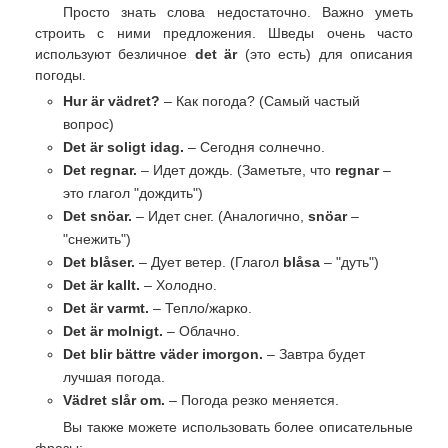
Просто знать слова недостаточно. Важно уметь
строить с ними предложения. Шведы очень часто
используют безличное
det är
(это есть) для описания
погоды.
Hur är vädret?
– Как погода? (Самый частый
вопрос)
Det är soligt idag.
– Сегодня солнечно.
Det regnar.
– Идет дождь. (Заметьте, что
regnar
–
это глагол "дождить")
Det snöar.
– Идет снег. (Аналогично,
snöar
–
"снежить")
Det blåser.
– Дует ветер. (Глагол
blåsa
– "дуть")
Det är kallt.
– Холодно.
Det är varmt.
– Тепло/жарко.
Det är molnigt.
– Облачно.
Det blir bättre väder imorgon.
– Завтра будет
лучшая погода.
Vädret slår om.
– Погода резко меняется.
Вы также можете использовать более описательные
фразы: