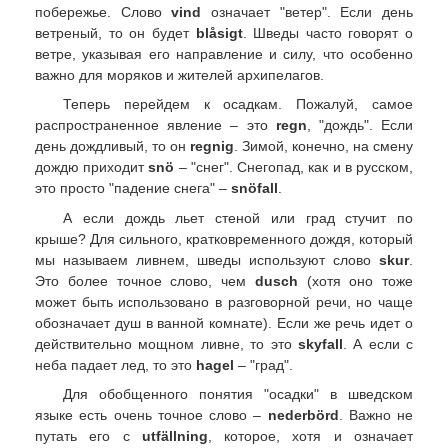
побережье. Слово
vind
означает "ветер". Если день
ветреный, то он будет
blåsigt
. Шведы часто говорят о
ветре, указывая его направление и силу, что особенно
важно для моряков и жителей архипелагов.
Теперь перейдем к осадкам. Пожалуй, самое
распространенное явление – это
regn
, "дождь". Если
день дождливый, то он
regnig
. Зимой, конечно, на смену
дождю приходит
snö
– "снег". Снегопад, как и в русском,
это просто "падение снега" –
snöfall
.
А если дождь льет стеной или град стучит по
крыше? Для сильного, кратковременного дождя, который
мы называем ливнем, шведы используют слово
skur
.
Это более точное слово, чем
dusch
(хотя оно тоже
может быть использовано в разговорной речи, но чаще
обозначает душ в ванной комнате). Если же речь идет о
действительно мощном ливне, то это
skyfall
. А если с
неба падает лед, то это
hagel
– "град".
Для обобщенного понятия "осадки" в шведском
языке есть очень точное слово –
nederbörd
. Важно не
путать его с
utfällning
, которое, хотя и означает