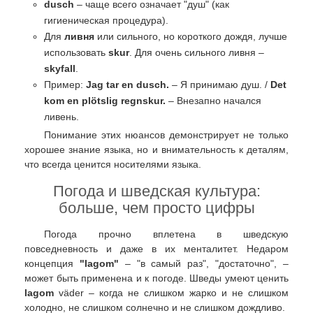
dusch
– чаще всего означает "душ" (как
гигиеническая процедура).
Для
ливня
или сильного, но короткого дождя, лучше
использовать
skur
. Для очень сильного ливня –
skyfall
.
Пример:
Jag tar en dusch.
– Я принимаю душ. /
Det
kom en plötslig regnskur.
– Внезапно начался
ливень.
Понимание этих нюансов демонстрирует не только
хорошее знание языка, но и внимательность к деталям,
что всегда ценится носителями языка.
Погода и шведская культура:
больше, чем просто цифры
Погода прочно вплетена в шведскую
повседневность и даже в их менталитет. Недаром
концепция
"lagom"
– "в самый раз", "достаточно", –
может быть применена и к погоде. Шведы умеют ценить
lagom
väder – когда не слишком жарко и не слишком
холодно, не слишком солнечно и не слишком дождливо.