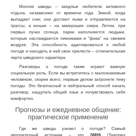
Многие шведы – заядлые любители активного
отдыха, независимо от времени года. Зимой, когда
выпадает снег, они достают лыжи и отправляются на
трассы, а коньки – на замерзшие озера. Летом, при
первых лучах солнца, парки наполняются людьми,
которые наслаждаются пикниками и "фика" на свежем
воздухе. Эта способность адаптироваться к любой
погоде и находить в ней свои прелести – отличительная
черта шведского характера.
Разговоры о погоде также играют важную
социальную роль. Если вы встретитесь с малознакомым
человеком, скорее всего, первым делом затронете тему
погоды. Это безопасный и нейтральный способ начать
разговор, нащупать общий язык и почувствовать себя
комфортно.
Прогнозы и ежедневное общение:
практическое применение
Где же шведы узнают о погоде? Самый
авторитетный источник – это
SMHI
(Sveriges