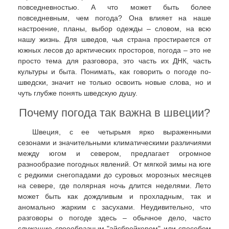
повседневностью. А что может быть более
повседневным, чем погода? Она влияет на наше
настроение, планы, выбор одежды – словом, на всю
нашу жизнь. Для шведов, чья страна простирается от
южных лесов до арктических просторов, погода – это не
просто тема для разговора, это часть их ДНК, часть
культуры и быта. Понимать, как говорить о погоде по-
шведски, значит не только освоить новые слова, но и
чуть глубже понять шведскую душу.
Почему погода так важна в швеции?
Швеция, с ее четырьмя ярко выраженными
сезонами и значительными климатическими различиями
между югом и севером, предлагает огромное
разнообразие погодных явлений. От мягкой зимы на юге
с редкими снегопадами до суровых морозных месяцев
на севере, где полярная ночь длится неделями. Лето
может быть как дождливым и прохладным, так и
аномально жарким с засухами. Неудивительно, что
разговоры о погоде здесь – обычное дело, часто
служащие своеобразным "айсбрейкером" или способом