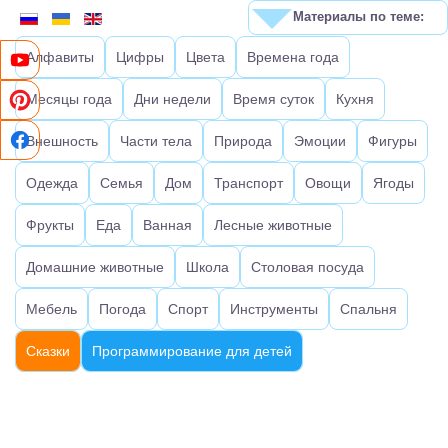
Материалы по теме:
Алфавиты
Цифры
Цвета
Времена года
Месяцы года
Дни недели
Время суток
Кухня
Внешность
Части тела
Природа
Эмоции
Фигуры
Одежда
Семья
Дом
Транспорт
Овощи
Ягоды
Фрукты
Еда
Ванная
Лесные животные
Домашние животные
Школа
Столовая посуда
Мебель
Погода
Спорт
Инструменты
Спальня
Сказки
Программирование для детей