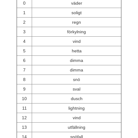
0
väder
1
soligt
2
regn
3
förkylning
4
vind
5
hetta
6
dimma
7
dimma
8
snö
9
sval
10
dusch
11
lightning
12
vind
13
utfällning
14
snöfall