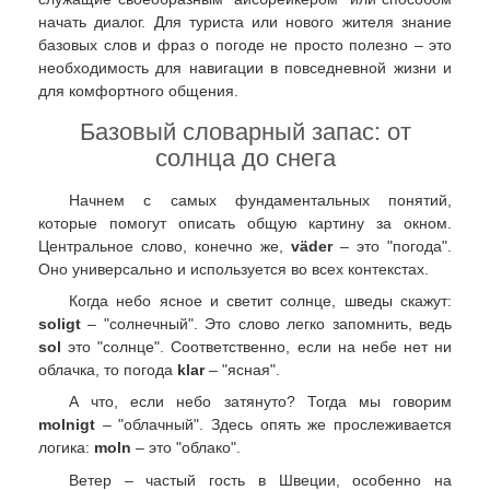
начать диалог. Для туриста или нового жителя знание
базовых слов и фраз о погоде не просто полезно – это
необходимость для навигации в повседневной жизни и
для комфортного общения.
Базовый словарный запас: от
солнца до снега
Начнем с самых фундаментальных понятий,
которые помогут описать общую картину за окном.
Центральное слово, конечно же,
väder
– это "погода".
Оно универсально и используется во всех контекстах.
Когда небо ясное и светит солнце, шведы скажут:
soligt
– "солнечный". Это слово легко запомнить, ведь
sol
это "солнце". Соответственно, если на небе нет ни
облачка, то погода
klar
– "ясная".
А что, если небо затянуто? Тогда мы говорим
molnigt
– "облачный". Здесь опять же прослеживается
логика:
moln
– это "облако".
Ветер – частый гость в Швеции, особенно на