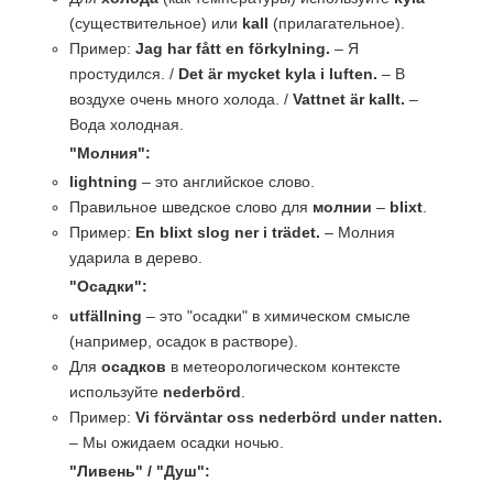
(существительное) или
kall
(прилагательное).
Пример:
Jag har fått en förkylning.
– Я
простудился. /
Det är mycket kyla i luften.
– В
воздухе очень много холода. /
Vattnet är kallt.
–
Вода холодная.
"Молния":
lightning
– это английское слово.
Правильное шведское слово для
молнии
–
blixt
.
Пример:
En blixt slog ner i trädet.
– Молния
ударила в дерево.
"Осадки":
utfällning
– это "осадки" в химическом смысле
(например, осадок в растворе).
Для
осадков
в метеорологическом контексте
используйте
nederbörd
.
Пример:
Vi förväntar oss nederbörd under natten.
– Мы ожидаем осадки ночью.
"Ливень" / "Душ":