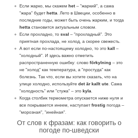
Если жарко, мы скажем
het
– "жаркий", а сама
"жара" будет
hetta
. Лето в Швеции, особенно в
последние годы, может быть очень жарким, и тогда
hetta
становится актуальным словом.
Если прохладно, то
sval
– "прохладный". Это
приятная прохлада, не холод, а скорее свежесть.
А вот если по-настоящему холодно, то это
kall
–
"холодный". И здесь важно отметить
распространенную ошибку: слово
förkylning
– это
не "холод" как температура, а "простуда" как
болезнь. Так что, если вы хотите сказать, что на
улице холодно, используйте
det är kallt ute
. Сама
"холодность" или "стужа" – это
kyla
.
Когда столбик термометра опускается ниже нуля и
все покрывается инеем, наступает
frostig
погода –
"морозная", "инейная".
От слов к фразам: как говорить о
погоде по-шведски