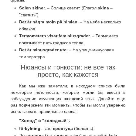
Solen skiner.
– Солнце светит. (Глагол
skina
–
"светить")
Det är några moln på himlen.
– На небе несколько
облаков.
Termometern visar fem plusgrader.
– Термометр
показывает пять градусов тепла.
Det är minusgrader ute.
– На улице минусовая
температура.
Нюансы и тонкости: не все так
просто, как кажется
Как мы уже заметили, в исходном списке были
некоторые неточности, которые могли бы ввести в
заблуждение изучающих шведский язык. Давайте еще
раз подчеркнем эти моменты, чтобы вы могли уверенно
использовать правильные слова:
"Холод" и "холодный":
förkylning
– это
простуда
(болезнь).
Для
холода
(как температуры) используйте
kyla