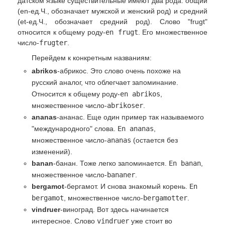
датском языке существительные имеют два рода: общий
(en-ед.Ч., обозначает мужской и женский род) и средний
(et-ед.Ч., обозначает средний род). Слово "frugt"
относится к общему роду-
en frugt
. Его множественное
число-
frugter
.
Перейдем к конкретным названиям:
abrikos
-абрикос. Это слово очень похоже на
русский аналог, что облегчает запоминание.
Относится к общему роду-
en abrikos
,
множественное число-
abrikoser
.
ananas
-ананас. Еще один пример так называемого
"международного" слова.
En ananas
,
множественное число-
ananas
(остается без
изменений).
banan
-банан. Тоже легко запоминается.
En banan
,
множественное число-
bananer
.
bergamot
-бергамот. И снова знакомый корень.
En
bergamot
, множественное число-
bergamotter
.
vindruer
-виноград. Вот здесь начинается
интересное. Слово
vindruer
уже стоит во