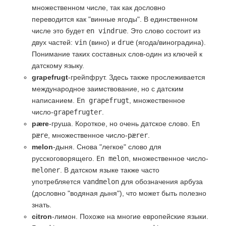
множественном числе, так как дословно
переводится как "винные ягоды". В единственном
числе это будет
en vindrue
. Это слово состоит из
двух частей:
vin
(вино) и
drue
(ягода/виноградина).
Понимание таких составных слов-один из ключей к
датскому языку.
grapefrugt
-грейпфрут. Здесь также прослеживается
международное заимствование, но с датским
написанием.
En grapefrugt
, множественное
число-
grapefrugter
.
pære
-груша. Короткое, но очень датское слово.
En
pære
, множественное число-
pærer
.
melon
-дыня. Снова "легкое" слово для
русскоговорящего.
En melon
, множественное число-
meloner
. В датском языке также часто
употребляется
vandmelon
для обозначения арбуза
(дословно "водяная дыня"), что может быть полезно
знать.
citron
-лимон. Похоже на многие европейские языки.