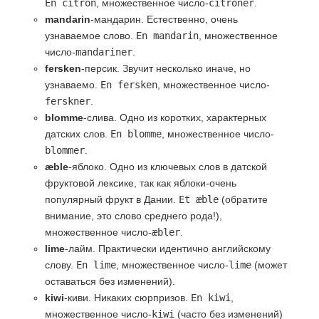
En citron
, множественное число-
citroner
.
mandarin
-мандарин. Естественно, очень
узнаваемое слово.
En mandarin
, множественное
число-
mandariner
.
fersken
-персик. Звучит несколько иначе, но
узнаваемо.
En fersken
, множественное число-
ferskner
.
blomme
-слива. Одно из коротких, характерных
датских слов.
En blomme
, множественное число-
blommer
.
æble
-яблоко. Одно из ключевых слов в датской
фруктовой лексике, так как яблоки-очень
популярный фрукт в Дании.
Et æble
(обратите
внимание, это слово среднего рода!),
множественное число-
æbler
.
lime
-лайм. Практически идентично английскому
слову.
En lime
, множественное число-
lime
(может
оставаться без изменений).
kiwi
-киви. Никаких сюрпризов.
En kiwi
,
множественное число-
kiwi
(часто без изменений)