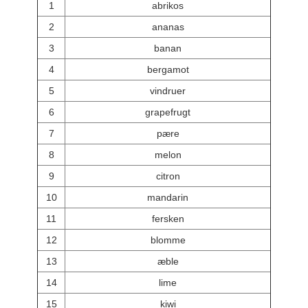
1
abrikos
2
ananas
3
banan
4
bergamot
5
vindruer
6
grapefrugt
7
pære
8
melon
9
citron
10
mandarin
11
fersken
12
blomme
13
æble
14
lime
15
kiwi