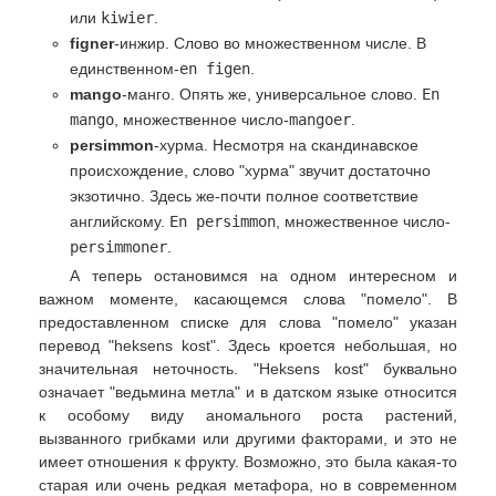
или
kiwier
.
figner
-инжир. Слово во множественном числе. В
единственном-
en figen
.
mango
-манго. Опять же, универсальное слово.
En
mango
, множественное число-
mangoer
.
persimmon
-хурма. Несмотря на скандинавское
происхождение, слово "хурма" звучит достаточно
экзотично. Здесь же-почти полное соответствие
английскому.
En persimmon
, множественное число-
persimmoner
.
А теперь остановимся на одном интересном и
важном моменте, касающемся слова "помело". В
предоставленном списке для слова "помело" указан
перевод "heksens kost". Здесь кроется небольшая, но
значительная неточность. "Heksens kost" буквально
означает "ведьмина метла" и в датском языке относится
к особому виду аномального роста растений,
вызванного грибками или другими факторами, и это не
имеет отношения к фрукту. Возможно, это была какая-то
старая или очень редкая метафора, но в современном