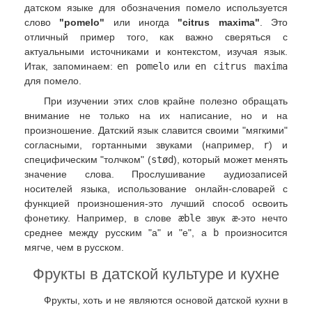
датском языке для обозначения помело используется
слово
"pomelo"
или иногда
"citrus maxima"
. Это
отличный пример того, как важно сверяться с
актуальными источниками и контекстом, изучая язык.
Итак, запоминаем:
en pomelo
или
en citrus maxima
для помело.
При изучении этих слов крайне полезно обращать
внимание не только на их написание, но и на
произношение. Датский язык славится своими "мягкими"
согласными, гортанными звуками (например,
r
) и
специфическим "толчком" (
stød
), который может менять
значение слова. Прослушивание аудиозаписей
носителей языка, использование онлайн-словарей с
функцией произношения-это лучший способ освоить
фонетику. Например, в слове
æble
звук
æ
-это нечто
среднее между русским "а" и "е", а
b
произносится
мягче, чем в русском.
Фрукты в датской культуре и кухне
Фрукты, хоть и не являются основой датской кухни в