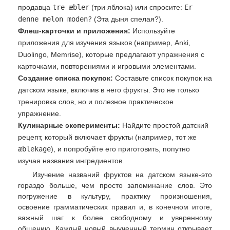
продавца
tre æbler
(три яблока) или спросите:
Er
denne melon moden?
(Эта дыня спелая?).
Флеш-карточки и приложения:
Используйте
приложения для изучения языков (например, Anki,
Duolingo, Memrise), которые предлагают упражнения с
карточками, повторениями и игровыми элементами.
Создание списка покупок:
Составьте список покупок на
датском языке, включив в него фрукты. Это не только
тренировка слов, но и полезное практическое
упражнение.
Кулинарные эксперименты:
Найдите простой датский
рецепт, который включает фрукты (например, тот же
æblekage
), и попробуйте его приготовить, попутно
изучая названия ингредиентов.
Изучение названий фруктов на датском языке-это
гораздо больше, чем просто запоминание слов. Это
погружение в культуру, практику произношения,
освоение грамматических правил и, в конечном итоге,
важный шаг к более свободному и уверенному
общению. Каждый новый выученный термин открывает