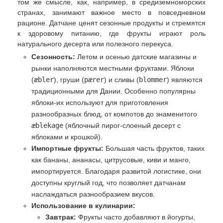
том же смысле, как, например, в средиземноморских
странах, занимают важное место в повседневном
рационе. Датчане ценят сезонные продукты и стремятся
к здоровому питанию, где фрукты играют роль
натурального десерта или полезного перекуса.
Сезонность:
Летом и осенью датские магазины и
рынки наполняются местными фруктами. Яблоки
(
æbler
), груши (
pærer
) и сливы (
blommer
) являются
традиционными для Дании. Особенно популярны
яблоки-их используют для приготовления
разнообразных блюд, от компотов до знаменитого
æblekage
(яблочный пирог-слоеный десерт с
яблоками и крошкой).
Импортные фрукты:
Большая часть фруктов, таких
как бананы, ананасы, цитрусовые, киви и манго,
импортируется. Благодаря развитой логистике, они
доступны круглый год, что позволяет датчанам
наслаждаться разнообразием вкусов.
Использование в кулинарии:
Завтрак:
Фрукты часто добавляют в йогурты,