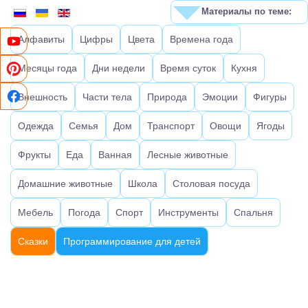
Материалы по теме:
Алфавиты
Цифры
Цвета
Времена года
Месяцы года
Дни недели
Время суток
Кухня
Внешность
Части тела
Природа
Эмоции
Фигуры
Одежда
Семья
Дом
Транспорт
Овощи
Ягоды
Фрукты
Еда
Ванная
Лесные животные
Домашние животные
Школа
Столовая посуда
Мебель
Погода
Спорт
Инструменты
Спальня
Сказки
Программирование для детей