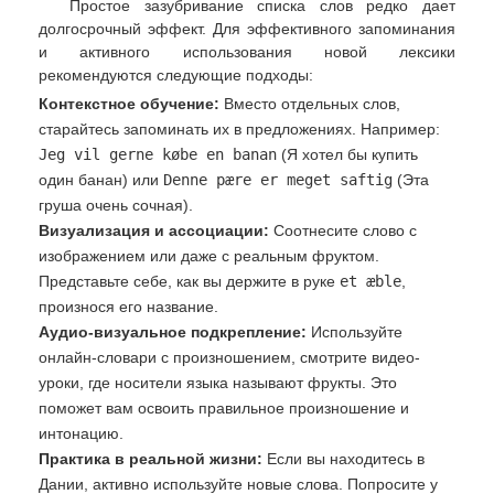
Простое зазубривание списка слов редко дает
долгосрочный эффект. Для эффективного запоминания
и активного использования новой лексики
рекомендуются следующие подходы:
Контекстное обучение:
Вместо отдельных слов,
старайтесь запоминать их в предложениях. Например:
Jeg vil gerne købe en banan
(Я хотел бы купить
один банан) или
Denne pære er meget saftig
(Эта
груша очень сочная).
Визуализация и ассоциации:
Соотнесите слово с
изображением или даже с реальным фруктом.
Представьте себе, как вы держите в руке
et æble
,
произнося его название.
Аудио-визуальное подкрепление:
Используйте
онлайн-словари с произношением, смотрите видео-
уроки, где носители языка называют фрукты. Это
поможет вам освоить правильное произношение и
интонацию.
Практика в реальной жизни:
Если вы находитесь в
Дании, активно используйте новые слова. Попросите у