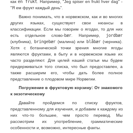
как
en frukt
. Например, "Jeg spiser en frukt hver dag" -
"Я ем фрукт каждый день".
Важно понимать, что в норвежском, как и во многих
других языках, существуют свои нюансы в
классификации. Если мы говорим о ягодах, то для них
есть отдельное слово-
bær
. Например,
jordbær
(клубника),
bringebær
(малина) или
blåbær
(черника).
Хотя с ботанической точки зрения многие ягоды
являются фруктами, в быту и в норвежском языке их
часто разделяют. Для целей нашей статьи мы будем
придерживаться того списка, что был предоставлен, а
также расширим его, чтобы дать более полное
представление о плодовом мире Норвегии.
Погружение в фруктовую корзину: От знакомого
к экзотическому
Давайте пройдемся по списку фруктов,
представленному для изучения, и добавим к каждому из
них что-то большее, чем просто перевод. Мы
рассмотрим их употребление, грамматические
особенности и, возможно, интересные факты.