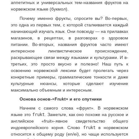
аппетитных и универсальных тем-названия фруктов на
норвежском языке (букмол).
Почему именно фрукты, спросите вы? Во-первых,
это одна из первых тем, с которой сталкивается каждый
начинающий изучать язык. Они повсюду — на прилавках
магазинов, в рецептах, в разговорах о здоровом
питании. Во-вторых, названия фруктов часто имеют
интересное лингвистическое происхождение,
раскрывающее связи между языками и культурами. И в-
третьих, это просто вкусно и полезно! Наш путь к
освоению норвежской лексики будет пролегать через
конкретные примеры, грамматические тонкости и даже
культурные нюансы, которые сделают изучение
максимально объемным и интересным.
Основа основ-«Frukt» и его спутники
Начнем с самого слова «фрукт». В норвежском
языке это
frukt
. Заметьте, как оно похоже на русское и
английское «fruit»-явное свидетельство общего
индоевропейского корня. Слово
frukt
в норвежском
относится к общему роду (en/ei), но чаще используется