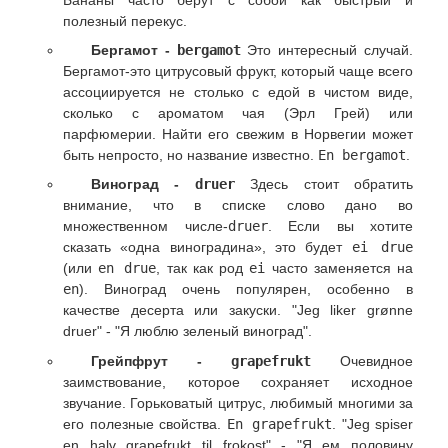
полезный перекус.
Бергамот -
bergamot
Это интересный случай.
Бергамот-это цитрусовый фрукт, который чаще всего
ассоциируется не столько с едой в чистом виде,
сколько с ароматом чая (Эрл Грей) или
парфюмерии. Найти его свежим в Норвегии может
быть непросто, но название известно.
En bergamot
.
Виноград -
druer
Здесь стоит обратить
внимание, что в списке слово дано во
множественном числе-
druer
. Если вы хотите
сказать «одна виноградина», это будет
ei drue
(или
en drue
, так как род
ei
часто заменяется на
en
). Виноград очень популярен, особенно в
качестве десерта или закуски. "Jeg liker grønne
druer" - "Я люблю зеленый виноград".
Грейпфрут -
grapefrukt
Очевидное
заимствование, которое сохраняет исходное
звучание. Горьковатый цитрус, любимый многими за
его полезные свойства.
En grapefrukt
. "Jeg spiser
en halv grapefrukt til frokost" - "Я ем половину