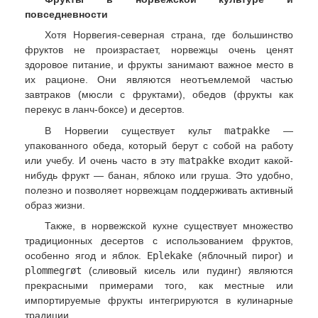
повседневности
Хотя Норвегия-северная страна, где большинство
фруктов не произрастает, норвежцы очень ценят
здоровое питание, и фрукты занимают важное место в
их рационе. Они являются неотъемлемой частью
завтраков (мюсли с фруктами), обедов (фрукты как
перекус в ланч-боксе) и десертов.
В Норвегии существует культ
matpakke
—
упакованного обеда, который берут с собой на работу
или учебу. И очень часто в эту
matpakke
входит какой-
нибудь фрукт — банан, яблоко или груша. Это удобно,
полезно и позволяет норвежцам поддерживать активный
образ жизни.
Также, в норвежской кухне существует множество
традиционных десертов с использованием фруктов,
особенно ягод и яблок.
Eplekake
(яблочный пирог) и
plommegrøt
(сливовый кисель или пудинг) являются
прекрасными примерами того, как местные или
импортируемые фрукты интегрируются в кулинарные
традиции.