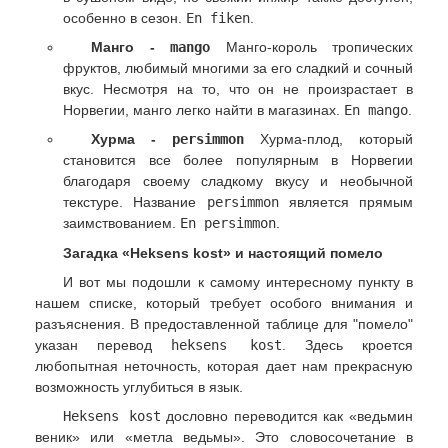
особенно в сезон.
En fiken
.
Манго -
mango
Манго-король тропических
фруктов, любимый многими за его сладкий и сочный
вкус. Несмотря на то, что он не произрастает в
Норвегии, манго легко найти в магазинах.
En mango
.
Хурма -
persimmon
Хурма-плод, который
становится все более популярным в Норвегии
благодаря своему сладкому вкусу и необычной
текстуре. Название
persimmon
является прямым
заимствованием.
En persimmon
.
Загадка «Heksens kost» и настоящий помело
И вот мы подошли к самому интересному пункту в
нашем списке, который требует особого внимания и
разъяснения. В предоставленной таблице для "помело"
указан перевод
heksens kost
. Здесь кроется
любопытная неточность, которая дает нам прекрасную
возможность углубиться в язык.
Heksens kost
дословно переводится как «ведьмин
веник» или «метла ведьмы». Это словосочетание в