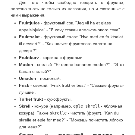
Для того чтобы свободно говорить о фруктах,
полезно знать не только их названия, но и связанные с
ними выражения.
Fruktjuice
- фруктовый сок. "Jeg vil ha et glass
appelsinjuice" - "Я хочу стакан апельсинового сока".
Fruktsalat
- фруктовый салат. "Hva med en fruktsalat
til dessert?" - "Как насчет фруктового салата на
десерт?"
Fruktkurv
- корзина с фруктами.
Moden
- спелый. "Er denne bananen moden?" - "Этот
банан спелый?"
Umoden
- неспелый.
Frisk
- свежий. "Frisk frukt er best" - "Свежие фрукты-
лучшие".
Tørket frukt
- сухофрукты.
Skrell
- кожура (например,
eple skrell
- яблочная
кожура). Также
skrelle
- чистить (фрукт). "Kan du
skrelle et eple for meg?" - "Можешь почистить яблоко
для меня?"
Фрукты в норвежской культуре и