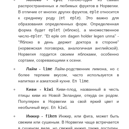
распространенных и любимых фруктов в Норвегии.
В отличие от многих других фруктов,
eple
относится
к среднему роду (
et eple
). Это важно для
образования определенных форм. Определенная
форма будет
eplet
(яблоко), а множественное
число-
epler
. "Et eple om dagen holder legen unna" -
"Яблоко в день держит доктора в стороне"
(норвежская поговорка, аналогичная английской).
Норвегия гордится своими яблоками, особенно
сортами, созревающими к осени.
Лайм -
lime
Лайм-родственник лимона, но с
более терпким вкусом, часто используется в
напитках и азиатской кухне.
En lime
.
Киви -
kiwi
Киви-плод, названный в честь
птицы киви из Новой Зеландии, откуда он родом.
Популярен в Норвегии за свой яркий цвет и
необычный вкус.
En kiwi
.
Инжир -
fiken
Инжир, или фига, может быть
свежим или сушеным. В Норвегии чаще встречается
в сушеном виде, но свежий инжир также доступен,