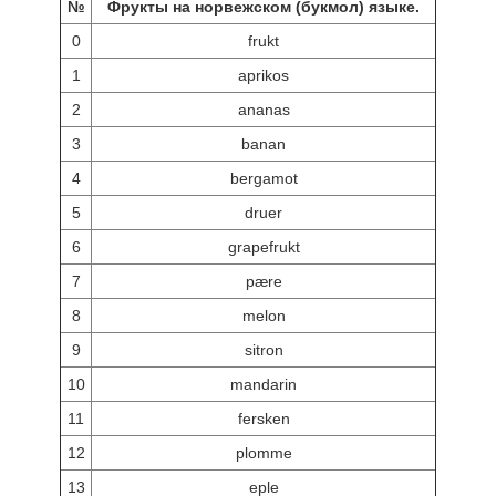
№
Фрукты на норвежском (букмол) языке.
0
frukt
1
aprikos
2
ananas
3
banan
4
bergamot
5
druer
6
grapefrukt
7
pære
8
melon
9
sitron
10
mandarin
11
fersken
12
plomme
13
eple