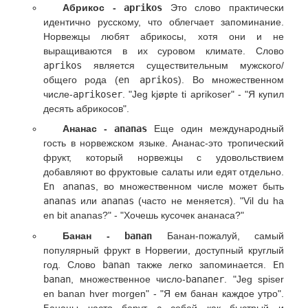
Абрикос -
aprikos
Это слово практически
идентично русскому, что облегчает запоминание.
Норвежцы любят абрикосы, хотя они и не
выращиваются в их суровом климате. Слово
aprikos
является существительным мужского/
общего рода (
en aprikos
). Во множественном
числе-
aprikoser
. "Jeg kjøpte ti aprikoser" - "Я купил
десять абрикосов".
Ананас -
ananas
Еще один международный
гость в норвежском языке. Ананас-это тропический
фрукт, который норвежцы с удовольствием
добавляют во фруктовые салаты или едят отдельно.
En ananas
, во множественном числе может быть
ananas
или
ananas
(часто не меняется). "Vil du ha
en bit ananas?" - "Хочешь кусочек ананаса?"
Банан -
banan
Банан-пожалуй, самый
популярный фрукт в Норвегии, доступный круглый
год. Слово
banan
также легко запоминается.
En
banan
, множественное число-
bananer
. "Jeg spiser
en banan hver morgen" - "Я ем банан каждое утро".
Бананы часто берут с собой как быстрый и