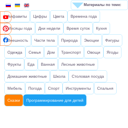
Материалы по теме:
Алфавиты
Цифры
Цвета
Времена года
Месяцы года
Дни недели
Время суток
Кухня
Внешность
Части тела
Природа
Эмоции
Фигуры
Одежда
Семья
Дом
Транспорт
Овощи
Ягоды
Фрукты
Еда
Ванная
Лесные животные
Домашние животные
Школа
Столовая посуда
Мебель
Погода
Спорт
Инструменты
Спальня
Сказки
Программирование для детей