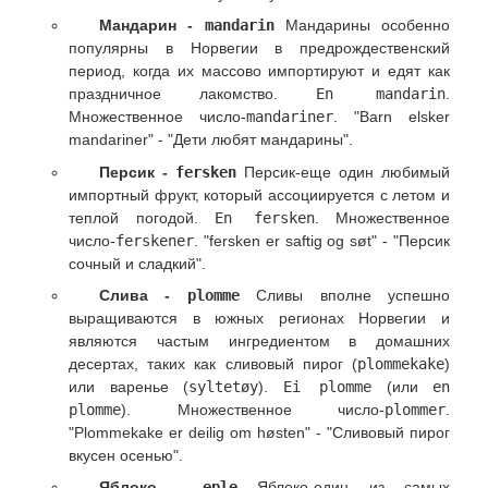
Мандарин -
mandarin
Мандарины особенно
популярны в Норвегии в предрождественский
период, когда их массово импортируют и едят как
праздничное лакомство.
En mandarin
.
Множественное число-
mandariner
. "Barn elsker
mandariner" - "Дети любят мандарины".
Персик -
fersken
Персик-еще один любимый
импортный фрукт, который ассоциируется с летом и
теплой погодой.
En fersken
. Множественное
число-
ferskener
. "fersken er saftig og søt" - "Персик
сочный и сладкий".
Слива -
plomme
Сливы вполне успешно
выращиваются в южных регионах Норвегии и
являются частым ингредиентом в домашних
десертах, таких как сливовый пирог (
plommekake
)
или варенье (
syltetøy
).
Ei plomme
(или
en
plomme
). Множественное число-
plommer
.
"Plommekake er deilig om høsten" - "Сливовый пирог
вкусен осенью".
Яблоко -
eple
Яблоко-один из самых