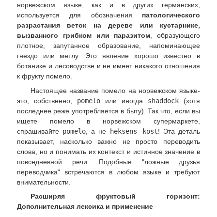
норвежском языке, как и в других германских,
используется для обозначения
патологического
разрастания веток на дереве или кустарнике,
вызванного грибком или паразитом
, образующего
плотное, запутанное образование, напоминающее
гнездо или метлу. Это явление хорошо известно в
ботанике и лесоводстве и не имеет никакого отношения
к фрукту помело.
Настоящее название помело на норвежском языке-
это, собственно,
pomelo
или иногда
shaddock
(хотя
последнее реже употребляется в быту). Так что, если вы
ищете помело в норвежском супермаркете,
спрашивайте
pomelo
, а не
heksens kost
! Эта деталь
показывает, насколько важно не просто переводить
слова, но и понимать их контекст и истинное значение в
повседневной речи. Подобные "ложные друзья
переводчика" встречаются в любом языке и требуют
внимательности.
Расширяя фруктовый горизонт:
Дополнительная лексика и применение