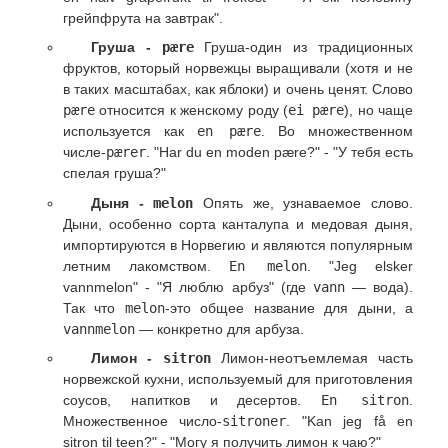
грейпфрута на завтрак".
Груша -
pære
Груша-один из традиционных
фруктов, который норвежцы выращивали (хотя и не
в таких масштабах, как яблоки) и очень ценят. Слово
pære
относится к женскому роду (
ei pære
), но чаще
используется как
en pære
. Во множественном
числе-
pærer
. "Har du en moden pære?" - "У тебя есть
спелая груша?"
Дыня -
melon
Опять же, узнаваемое слово.
Дыни, особенно сорта канталупа и медовая дыня,
импортируются в Норвегию и являются популярным
летним лакомством.
En melon
. "Jeg elsker
vannmelon" - "Я люблю арбуз" (где
vann
— вода).
Так что
melon
-это общее название для дыни, а
vannmelon
— конкретно для арбуза.
Лимон -
sitron
Лимон-неотъемлемая часть
норвежской кухни, используемый для приготовления
соусов, напитков и десертов.
En sitron
.
Множественное число-
sitroner
. "Kan jeg få en
sitron til teen?" - "Могу я получить лимон к чаю?"