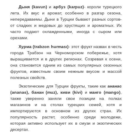
Дыня (kavun)
и
арбуз (karpuz)
- короли турецкого
лета. Их вкус и аромат, особенно в разгар сезона,
непередаваемы. Дыни в Турции бывают разных сортов-
от сладких и медовых до хрустящих и ароматных. Их
часто подают охлажденными, иногда с сыром или
орехами.
Хурма (trabzon hurması)
- этот фрукт назван в честь
города Трабзон на Черноморском побережье, хотя
выращивается и в других регионах. Созревая к осени,
она становится одним из самых популярных сезонных
фруктов, известным своим нежным вкусом и массой
полезных свойств.
Экзотические для Турции фрукты, такие как
ананас
(ananas), банан (muz), киви (kivi)
и
манго (mango)
,
также уверенно заняли свои позиции на полках
магазинов и на столах турецких семей, хотя и
импортируются в основном из других стран. Их
популярность растет, особенно среди молодежи,
которая активно использует их в смузи и экзотических
десертах.