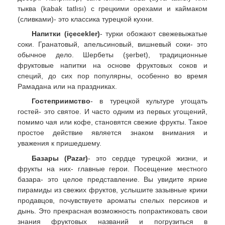
тыква (kabak tatlısı) с грецкими орехами и каймаком
(сливками)- это классика турецкой кухни.
Напитки (içecekler)
- турки обожают свежевыжатые
соки. Гранатовый, апельсиновый, вишневый соки- это
обычное дело. Шербеты (şerbet), традиционные
фруктовые напитки на основе фруктовых соков и
специй, до сих пор популярны, особенно во время
Рамадана или на праздниках.
Гостеприимство
- в турецкой культуре угощать
гостей- это святое. И часто одним из первых угощений,
помимо чая или кофе, становятся свежие фрукты. Такое
простое действие является знаком внимания и
уважения к пришедшему.
Базары (Pazar)
- это сердце турецкой жизни, и
фрукты на них- главные герои. Посещение местного
базара- это целое представление. Вы увидите яркие
пирамиды из свежих фруктов, услышите зазывные крики
продавцов, почувствуете ароматы спелых персиков и
дынь. Это прекрасная возможность попрактиковать свои
знания фруктовых названий и погрузиться в