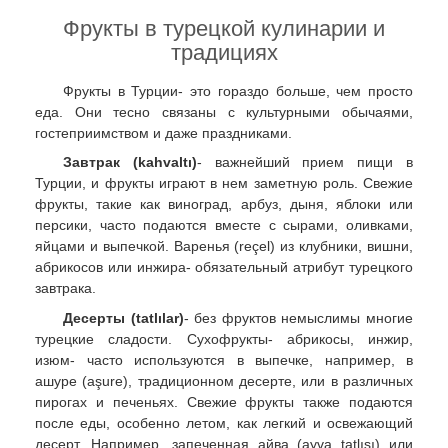
Фрукты в турецкой кулинарии и
традициях
Фрукты в Турции- это гораздо больше, чем просто
еда. Они тесно связаны с культурными обычаями,
гостеприимством и даже праздниками.
Завтрак (kahvaltı)
- важнейший прием пищи в
Турции, и фрукты играют в нем заметную роль. Свежие
фрукты, такие как виноград, арбуз, дыня, яблоки или
персики, часто подаются вместе с сырами, оливками,
яйцами и выпечкой. Варенья (reçel) из клубники, вишни,
абрикосов или инжира- обязательный атрибут турецкого
завтрака.
Десерты (tatlılar)
- без фруктов немыслимы многие
турецкие сладости. Сухофрукты- абрикосы, инжир,
изюм- часто используются в выпечке, например, в
ашуре (aşure), традиционном десерте, или в различных
пирогах и печеньях. Свежие фрукты также подаются
после еды, особенно летом, как легкий и освежающий
десерт. Например, запеченная айва (ayva tatlısı) или