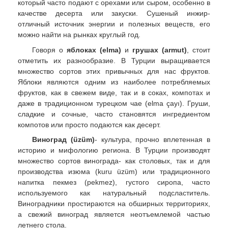
который часто подают с орехами или сыром, особенно в
качестве десерта или закуски. Сушеный инжир-
отличный источник энергии и полезных веществ, его
можно найти на рынках круглый год.
Говоря о
яблоках (elma)
и
грушах (armut)
, стоит
отметить их разнообразие. В Турции выращивается
множество сортов этих привычных для нас фруктов.
Яблоки являются одним из наиболее потребляемых
фруктов, как в свежем виде, так и в соках, компотах и
даже в традиционном турецком чае (elma çayı). Груши,
сладкие и сочные, часто становятся ингредиентом
компотов или просто подаются как десерт.
Виноград (üzüm)
- культура, прочно вплетенная в
историю и мифологию региона. В Турции производят
множество сортов винограда- как столовых, так и для
производства изюма (kuru üzüm) или традиционного
напитка пекмез (pekmez), густого сиропа, часто
используемого как натуральный подсластитель.
Виноградники простираются на обширных территориях,
а свежий виноград является неотъемлемой частью
летнего стола.