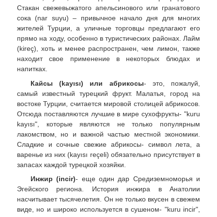
Стакан свежевыжатого апельсинового или гранатового
сока (nar suyu) – привычное начало дня для многих
жителей Турции, а уличные торговцы предлагают его
прямо на ходу, особенно в туристических районах. Лайм
(kireç), хоть и менее распространен, чем лимон, также
находит свое применение в некоторых блюдах и
напитках.
Кайсы (kayısı) или абрикосы
- это, пожалуй,
самый известный турецкий фрукт. Малатья, город на
востоке Турции, считается мировой столицей абрикосов.
Отсюда поставляются лучшие в мире сухофрукты- "kuru
kayısı", которые являются не только популярным
лакомством, но и важной частью местной экономики.
Сладкие и сочные свежие абрикосы- символ лета, а
варенье из них (kayısı reçeli) обязательно присутствует в
запасах каждой турецкой хозяйки.
Инжир (incir)
- еще один дар Средиземноморья и
Эгейского региона. История инжира в Анатолии
насчитывает тысячелетия. Он не только вкусен в свежем
виде, но и широко используется в сушеном- "kuru incir",