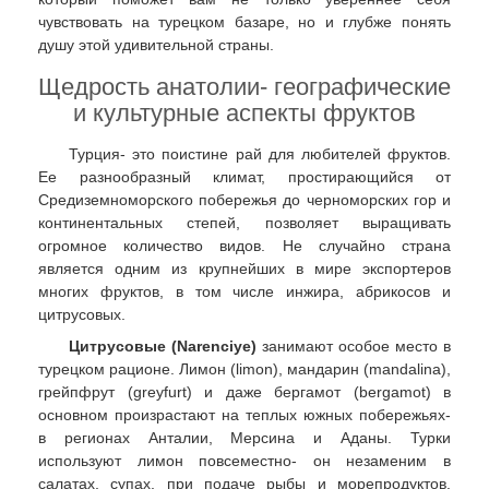
чувствовать на турецком базаре, но и глубже понять
душу этой удивительной страны.
Щедрость анатолии- географические
и культурные аспекты фруктов
Турция- это поистине рай для любителей фруктов.
Ее разнообразный климат, простирающийся от
Средиземноморского побережья до черноморских гор и
континентальных степей, позволяет выращивать
огромное количество видов. Не случайно страна
является одним из крупнейших в мире экспортеров
многих фруктов, в том числе инжира, абрикосов и
цитрусовых.
Цитрусовые (Narenciye)
занимают особое место в
турецком рационе. Лимон (limon), мандарин (mandalina),
грейпфрут (greyfurt) и даже бергамот (bergamot) в
основном произрастают на теплых южных побережьях-
в регионах Анталии, Мерсина и Аданы. Турки
используют лимон повсеместно- он незаменим в
салатах, супах, при подаче рыбы и морепродуктов.