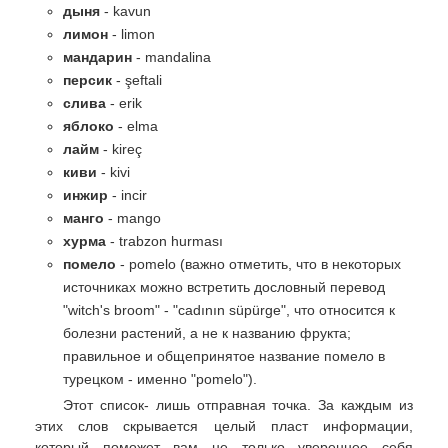
дыня
- kavun
лимон
- limon
мандарин
- mandalina
персик
- şeftali
слива
- erik
яблоко
- elma
лайм
- kireç
киви
- kivi
инжир
- incir
манго
- mango
хурма
- trabzon hurması
помело
- pomelo (важно отметить, что в некоторых
источниках можно встретить дословный перевод
"witch's broom" - "cadının süpürge", что относится к
болезни растений, а не к названию фрукта;
правильное и общепринятое название помело в
турецком - именно "pomelo").
Этот список- лишь отправная точка. За каждым из
этих слов скрывается целый пласт информации,
который поможет вам не только увереннее себя