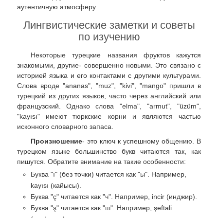
аутентичную атмосферу.
Лингвистические заметки и советы
по изучению
Некоторые турецкие названия фруктов кажутся
знакомыми, другие- совершенно новыми. Это связано с
историей языка и его контактами с другими культурами.
Слова вроде "ananas", "muz", "kivi", "mango" пришли в
турецкий из других языков, часто через английский или
французский. Однако слова "elma", "armut", "üzüm",
"kayısı" имеют тюркские корни и являются частью
исконного словарного запаса.
Произношение
- это ключ к успешному общению. В
турецком языке большинство букв читаются так, как
пишутся. Обратите внимание на такие особенности:
Буква "ı" (без точки) читается как "ы". Например,
kayısı (кайысы).
Буква "ç" читается как "ч". Например, incir (инджир).
Буква "ş" читается как "ш". Например, şeftali