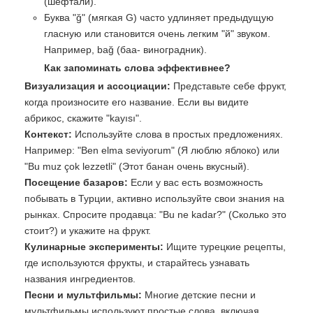
(шефтали).
Буква "ğ" (мягкая G) часто удлиняет предыдущую
гласную или становится очень легким "й" звуком.
Например, bağ (баа- виноградник).
Как запоминать слова эффективнее?
Визуализация и ассоциации:
Представьте себе фрукт,
когда произносите его название. Если вы видите
абрикос, скажите "kayısı".
Контекст:
Используйте слова в простых предложениях.
Например: "Ben elma seviyorum" (Я люблю яблоко) или
"Bu muz çok lezzetli" (Этот банан очень вкусный).
Посещение базаров:
Если у вас есть возможность
побывать в Турции, активно используйте свои знания на
рынках. Спросите продавца: "Bu ne kadar?" (Сколько это
стоит?) и укажите на фрукт.
Кулинарные эксперименты:
Ищите турецкие рецепты,
где используются фрукты, и старайтесь узнавать
названия ингредиентов.
Песни и мультфильмы:
Многие детские песни и
мультфильмы используют простые слова, включая