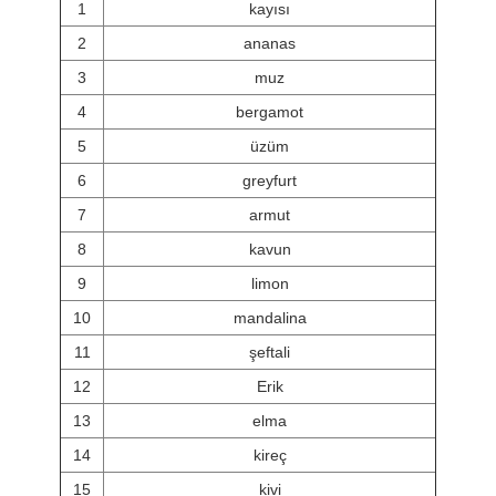
1
kayısı
2
ananas
3
muz
4
bergamot
5
üzüm
6
greyfurt
7
armut
8
kavun
9
limon
10
mandalina
11
şeftali
12
Erik
13
elma
14
kireç
15
kivi