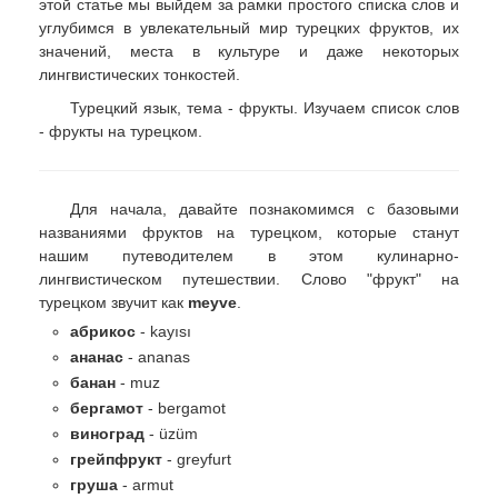
этой статье мы выйдем за рамки простого списка слов и
углубимся в увлекательный мир турецких фруктов, их
значений, места в культуре и даже некоторых
лингвистических тонкостей.
Турецкий язык, тема - фрукты. Изучаем список слов
- фрукты на турецком.
Для начала, давайте познакомимся с базовыми
названиями фруктов на турецком, которые станут
нашим путеводителем в этом кулинарно-
лингвистическом путешествии. Слово "фрукт" на
турецком звучит как
meyve
.
абрикос
- kayısı
ананас
- ananas
банан
- muz
бергамот
- bergamot
виноград
- üzüm
грейпфрукт
- greyfurt
груша
- armut