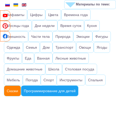
Материалы по теме:
Алфавиты
Цифры
Цвета
Времена года
Месяцы года
Дни недели
Время суток
Кухня
Внешность
Части тела
Природа
Эмоции
Фигуры
Одежда
Семья
Дом
Транспорт
Овощи
Ягоды
Фрукты
Еда
Ванная
Лесные животные
Домашние животные
Школа
Столовая посуда
Мебель
Погода
Спорт
Инструменты
Спальня
Сказки
Программирование для детей