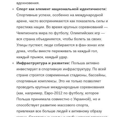
вдохновения.
Спорт как элемент национальной идентичности:
Спортивные успехи, особенно на международной
арене, часто воспринимаются как показатель силы и
престижа нации. Во время крупных соревнований —
Чемпионата мира по футболу, Олимпийских игр —
вся страна объединяется, чтобы болеть за своих.
Улицы пустеют, люди собираются в фан-зонах или
дома, чтобы вместе переживать за каждый гол,
каждый прыжок, каждый удар.
Инфраструктура и развитие:
Польша активно
инвестирует в спортивную инфраструктуру. По всей
стране строятся современные стадионы, бассейны,
спортивные комплексы. Это не только позволяет
проводить крупные международные соревнования
(как, например, Евро-2012 по футболу, которое
Польша принимала совместно с Украиной), но и
способствует развитию массового спорта,
привлекая все больше людей к активному образу
жизни. Спортивные школы и клубы играют огромную