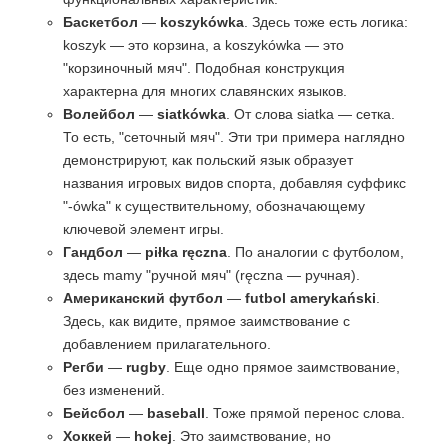
Баскетбол
—
koszykówka
. Здесь тоже есть логика:
koszyk — это корзина, а koszykówka — это
"корзиночный мяч". Подобная конструкция
характерна для многих славянских языков.
Волейбол
—
siatkówka
. От слова siatka — сетка.
То есть, "сеточный мяч". Эти три примера наглядно
демонстрируют, как польский язык образует
названия игровых видов спорта, добавляя суффикс
"-ówka" к существительному, обозначающему
ключевой элемент игры.
Гандбол
—
piłka ręczna
. По аналогии с футболом,
здесь mamy "ручной мяч" (ręczna — ручная).
Американский футбол
—
futbol amerykański
.
Здесь, как видите, прямое заимствование с
добавлением прилагательного.
Регби
—
rugby
. Еще одно прямое заимствование,
без изменений.
Бейсбол
—
baseball
. Тоже прямой перенос слова.
Хоккей
—
hokej
. Это заимствование, но