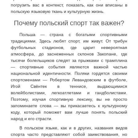
погрузить вас в контекст, показать, как они вписаны в
польскую языковую ткань и культурную жизнь.
Почему польский спорт так важен?
Польша — страна с богатыми спортивными
традициями. Здесь любят спорт, им живут. От трибун
футбольных стадионов, где царит невероятная
атмосфера, до заснеженных склонов Закопане, где
тысячи болельщиков следят за прыжками с трамплина
— спортивные события являются важной частью
национальной идентичности. Поляки гордятся своими
спортсменами — Робертом Левандовским в футболе,
Игой Свёнтек в теннисе, выдающимися
волейболистами, легкоатлетами и гандболистами.
Поэтому, изучая спортивную лексику, вы не просто
запоминаете слова — вы прикасаетесь к культурному
коду, который поможет вам лучше понять польский
народ и его страсти.
В польском языке, как и в других, названия видов
спорта часто представляют собой заимствования, но