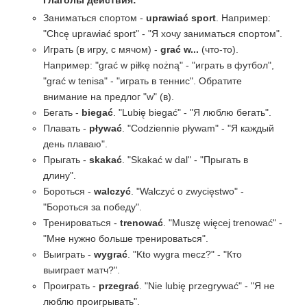
Заниматься спортом -
uprawiać sport
. Например:
"Chcę uprawiać sport" - "Я хочу заниматься спортом".
Играть (в игру, с мячом) -
grać w...
(что-то).
Например: "grać w piłkę nożną" - "играть в футбол",
"grać w tenisa" - "играть в теннис". Обратите
внимание на предлог "w" (в).
Бегать -
biegać
. "Lubię biegać" - "Я люблю бегать".
Плавать -
pływać
. "Codziennie pływam" - "Я каждый
день плаваю".
Прыгать -
skakać
. "Skakać w dal" - "Прыгать в
длину".
Бороться -
walczyć
. "Walczyć o zwycięstwo" -
"Бороться за победу".
Тренироваться -
trenować
. "Muszę więcej trenować" -
"Мне нужно больше тренироваться".
Выиграть -
wygrać
. "Kto wygra mecz?" - "Кто
выиграет матч?".
Проиграть -
przegrać
. "Nie lubię przegrywać" - "Я не
люблю проигрывать".