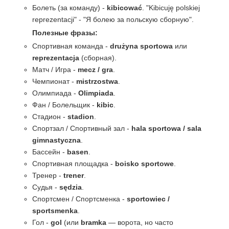
Болеть (за команду) -
kibicować
. "Kibicuję polskiej
reprezentacji" - "Я болею за польскую сборную".
Полезные фразы:
Спортивная команда -
drużyna sportowa
или
reprezentacja
(сборная).
Матч / Игра -
mecz / gra
.
Чемпионат -
mistrzostwa
.
Олимпиада -
Olimpiada
.
Фан / Болельщик -
kibic
.
Стадион -
stadion
.
Спортзал / Спортивный зал -
hala sportowa / sala
gimnastyczna
.
Бассейн -
basen
.
Спортивная площадка -
boisko sportowe
.
Тренер -
trener
.
Судья -
sędzia
.
Спортсмен / Спортсменка -
sportowiec /
sportsmenka
.
Гол -
gol
(или
bramka
— ворота, но часто