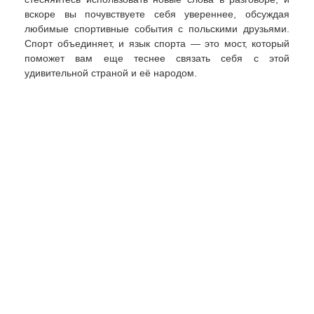
вскоре вы почувствуете себя увереннее, обсуждая
любимые спортивные события с польскими друзьями.
Спорт объединяет, и язык спорта — это мост, который
поможет вам еще теснее связать себя с этой
удивительной страной и её народом.