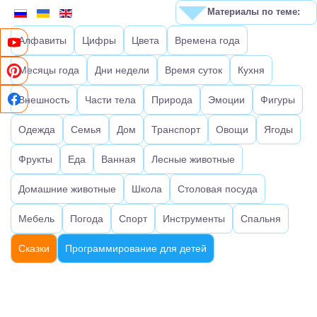
Материалы по теме:
Алфавиты
Цифры
Цвета
Времена года
Месяцы года
Дни недели
Время суток
Кухня
Внешность
Части тела
Природа
Эмоции
Фигуры
Одежда
Семья
Дом
Транспорт
Овощи
Ягоды
Фрукты
Еда
Ванная
Лесные животные
Домашние животные
Школа
Столовая посуда
Мебель
Погода
Спорт
Инструменты
Спальня
Сказки
Программирование для детей