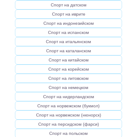
Спорт на датском
Спорт на иврите
Спорт на индонезийском
Спорт на испанском
Спорт на итальянском
Спорт на каталанском
Спорт на китайском
Спорт на корейском
Спорт на литовском
Спорт на немецком
Спорт на нидерландском
Спорт на норвежском (букмол)
Спорт на норвежском (нюнорск)
Спорт на персидском (фарси)
Спорт на польском