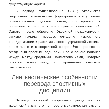
существующих корней.
В период существования СССР, украинская
спортивная терминология формировалась в условиях
доминирования русского языка, что привело к
появлению множества калек и прямых заимствований.
Однако, после обретения Украиной независимости,
активно начался процесс очищения языка, его
стандартизации и развития исконно украинской лексики,
в том числе и в спортивной сфере. Этот процесс не
всегда был простым, ведь речь шла о поиске баланса
между международными заимствованиями, которые
понятны всему миру, и сохранением языковой
самобытности.
Лингвистические особенности
перевода спортивных
дисциплин
Перевод названий спортивных дисциплин на
украинский язык- это не просто механическая замена