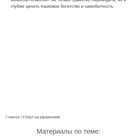
глубже ценить языковое богатство и самобытность.
Главная
/
Спорт на украинском
Материалы по теме: