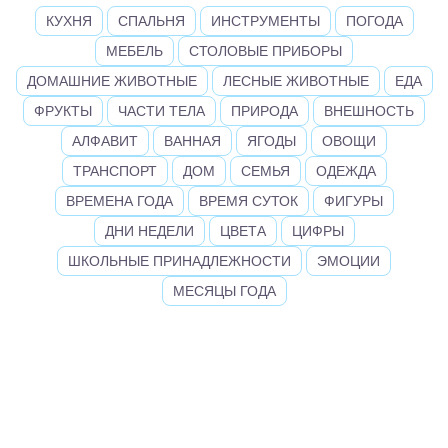
КУХНЯ
СПАЛЬНЯ
ИНСТРУМЕНТЫ
ПОГОДА
МЕБЕЛЬ
СТОЛОВЫЕ ПРИБОРЫ
ДОМАШНИЕ ЖИВОТНЫЕ
ЛЕСНЫЕ ЖИВОТНЫЕ
ЕДА
ФРУКТЫ
ЧАСТИ ТЕЛА
ПРИРОДА
ВНЕШНОСТЬ
АЛФАВИТ
ВАННАЯ
ЯГОДЫ
ОВОЩИ
ТРАНСПОРТ
ДОМ
СЕМЬЯ
ОДЕЖДА
ВРЕМЕНА ГОДА
ВРЕМЯ СУТОК
ФИГУРЫ
ДНИ НЕДЕЛИ
ЦВЕТА
ЦИФРЫ
ШКОЛЬНЫЕ ПРИНАДЛЕЖНОСТИ
ЭМОЦИИ
МЕСЯЦЫ ГОДА