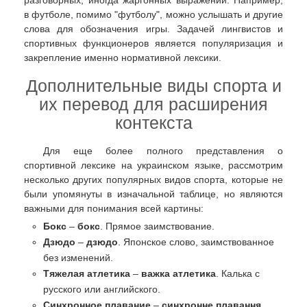
разговорных, иногда жаргонных выражений. Например,
в футболе, помимо "футболу", можно услышать и другие
слова для обозначения игры. Задачей лингвистов и
спортивных функционеров является популяризация и
закрепление именно нормативной лексики.
Дополнительные виды спорта и
их перевод для расширения
контекста
Для еще более полного представления о
спортивной лексике на украинском языке, рассмотрим
несколько других популярных видов спорта, которые не
были упомянуты в изначальной таблице, но являются
важными для понимания всей картины:
Бокс
–
бокс
. Прямое заимствование.
Дзюдо
–
дзюдо
. Японское слово, заимствованное
без изменений.
Тяжелая атлетика
–
важка атлетика
. Калька с
русского или английского.
Синхронное плавание
–
синхронне плавання
.