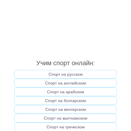
Учим спорт онлайн:
Спорт на русском
Спорт на английском
Спорт на арабском
Спорт на болгарском
Спорт на венгерском
Спорт на вьетнамском
Спорт на греческом