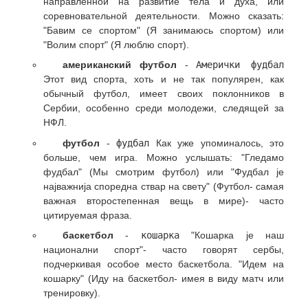
направленной на развитие тела и духа, или
соревновательной деятельности. Можно сказать:
"Бавим се спортом" (Я занимаюсь спортом) или
"Волим спорт" (Я люблю спорт).
американский футбол
-
Амерички фудбал
Этот вид спорта, хоть и не так популярен, как
обычный футбол, имеет своих поклонников в
Сербии, особенно среди молодежи, следящей за
НФЛ.
футбол
-
фудбал
Как уже упоминалось, это
больше, чем игра. Можно услышать: "Гледамо
фудбал" (Мы смотрим футбол) или "Фудбал је
најважнија споредна ствар на свету" (Футбол- самая
важная второстепенная вещь в мире)- часто
цитируемая фраза.
баскетбол
-
кошарка
"Кошарка је наш
национални спорт"- часто говорят сербы,
подчеркивая особое место баскетбола. "Идем на
кошарку" (Иду на баскетбол- имея в виду матч или
тренировку).