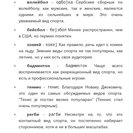
волейбол
-
одбојка
Сербские сборные по
волейболу, как мужские, так и женские, являются
одними из сильнейших в мире. Это очень
уважаемый вид спорта.
бейсбол
-
бејзбол
Менее распространен, чем
в США, но термин понятен.
хоккей
-
хокеј
Как правило, речь идет о хоккее
на льду. Зимние виды спорта не так популярны, как
летние, но у них есть своя аудитория.
бадминтон
-
бадминтон
Чаще всего
воспринимается как рекреационный вид спорта, но
есть и профессиональные игроки.
теннис
-
тенис
Благодаря Новаку Джоковичу,
это один из самых обсуждаемых видов спорта.
"Тенис је постао веома популаран" (Теннис стал
очень популярным).
регби
-
рагби
Несмотря на то, что это
контактный вид спорта, он постепенно набирает
сторонников, хотя и не в больших масштабах.