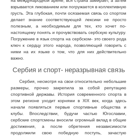
на международной арене, вся страна замирает, а затем
взрывается ликованием или погружается в коллективную
грусть. Эта глубокая, почти осязаемая связь со спортом
делает знание соответствующей лексики не просто
полезным, а необходимым для тех, кто хочет по-
настоящему понять и прочувствовать сербскую культуру.
Погружение в язык спорта на сербском- это своего рода
ключ к сердцу этого народа, позволяющий говорить с
ними на их языке о том, что для них действительно
важно.
Сербия и спорт- неразрывная связь
Сербия, несмотря на свои относительно небольшие
размеры, прочно закрепила за собой репутацию
спортивной державы. История современного спорта в
этом регионе уходит корнями в XIX век, когда здесь
начали появляться первые спортивные общества и
клубы. Впоследствии, будучи частью Югославии,
сербские спортсмены вносили огромный вклад в общие
достижения, а после обретения независимости
продолжили свою победную поступь, зачастую