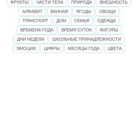
ФРУКТЫ
ЧАСТИ ТЕЛА
ПРИРОДА
ВНЕШНОСТЬ
АЛФАВИТ
ВАННАЯ
ЯГОДЫ
ОВОЩИ
ТРАНСПОРТ
ДОМ
СЕМЬЯ
ОДЕЖДА
ВРЕМЕНА ГОДА
ВРЕМЯ СУТОК
ФИГУРЫ
ДНИ НЕДЕЛИ
ШКОЛЬНЫЕ ПРИНАДЛЕЖНОСТИ
ЭМОЦИИ
ЦИФРЫ
МЕСЯЦЫ ГОДА
ЦВЕТА