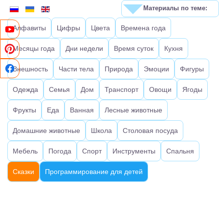
Материалы по теме:
Алфавиты
Цифры
Цвета
Времена года
Месяцы года
Дни недели
Время суток
Кухня
Внешность
Части тела
Природа
Эмоции
Фигуры
Одежда
Семья
Дом
Транспорт
Овощи
Ягоды
Фрукты
Еда
Ванная
Лесные животные
Домашние животные
Школа
Столовая посуда
Мебель
Погода
Спорт
Инструменты
Спальня
Сказки
Программирование для детей