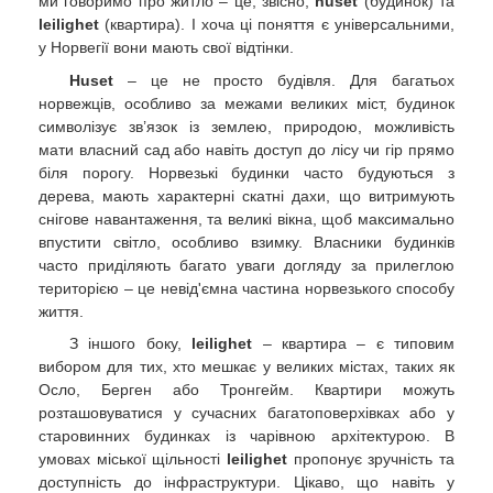
ми говоримо про житло – це, звісно,
huset
(будинок) та
leilighet
(квартира). І хоча ці поняття є універсальними,
у Норвегії вони мають свої відтінки.
Huset
– це не просто будівля. Для багатьох
норвежців, особливо за межами великих міст, будинок
символізує зв’язок із землею, природою, можливість
мати власний сад або навіть доступ до лісу чи гір прямо
біля порогу. Норвезькі будинки часто будуються з
дерева, мають характерні скатні дахи, що витримують
снігове навантаження, та великі вікна, щоб максимально
впустити світло, особливо взимку. Власники будинків
часто приділяють багато уваги догляду за прилеглою
територією – це невід'ємна частина норвезького способу
життя.
З іншого боку,
leilighet
– квартира – є типовим
вибором для тих, хто мешкає у великих містах, таких як
Осло, Берген або Тронгейм. Квартири можуть
розташовуватися у сучасних багатоповерхівках або у
старовинних будинках із чарівною архітектурою. В
умовах міської щільності
leilighet
пропонує зручність та
доступність до інфраструктури. Цікаво, що навіть у