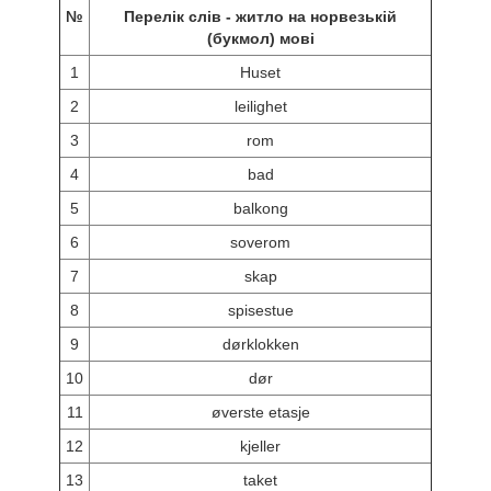
№
Перелік слів - житло на норвезькій
(букмол) мові
1
Huset
2
leilighet
3
rom
4
bad
5
balkong
6
soverom
7
skap
8
spisestue
9
dørklokken
10
dør
11
øverste etasje
12
kjeller
13
taket