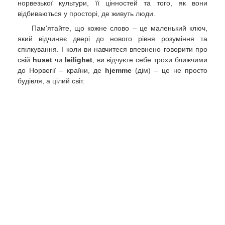
норвезької культури, її цінностей та того, як вони
відбиваються у просторі, де живуть люди.
Пам'ятайте, що кожне слово – це маленький ключ,
який відчиняє двері до нового рівня розуміння та
спілкування. І коли ви навчитеся впевнено говорити про
свій
huset
чи
leilighet
, ви відчуєте себе трохи ближчими
до Норвегії – країни, де
hjemme
(дім) – це не просто
будівля, а цілий світ.