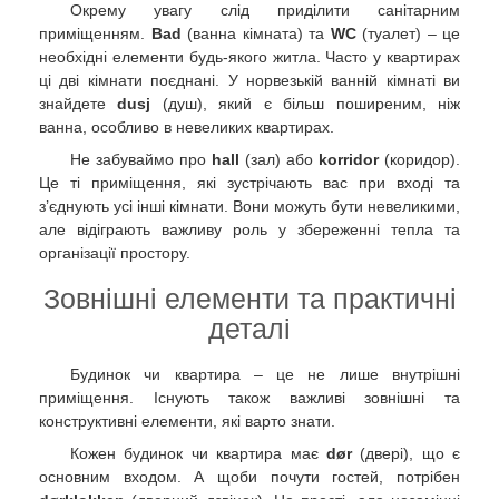
Окрему увагу слід приділити санітарним
приміщенням.
Bad
(ванна кімната) та
WC
(туалет) – це
необхідні елементи будь-якого житла. Часто у квартирах
ці дві кімнати поєднані. У норвезькій ванній кімнаті ви
знайдете
dusj
(душ), який є більш поширеним, ніж
ванна, особливо в невеликих квартирах.
Не забуваймо про
hall
(зал) або
korridor
(коридор).
Це ті приміщення, які зустрічають вас при вході та
з’єднують усі інші кімнати. Вони можуть бути невеликими,
але відіграють важливу роль у збереженні тепла та
організації простору.
Зовнішні елементи та практичні
деталі
Будинок чи квартира – це не лише внутрішні
приміщення. Існують також важливі зовнішні та
конструктивні елементи, які варто знати.
Кожен будинок чи квартира має
dør
(двері), що є
основним входом. А щоби почути гостей, потрібен