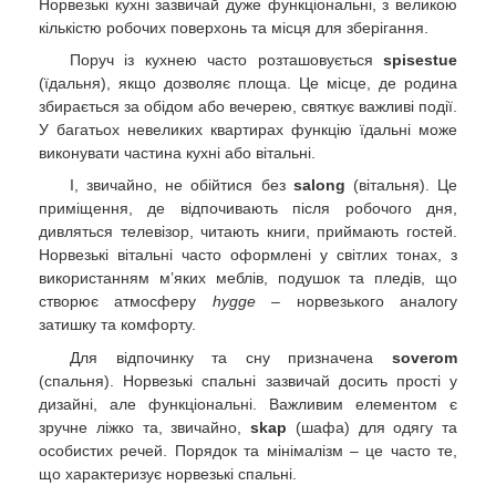
Норвезькі кухні зазвичай дуже функціональні, з великою
кількістю робочих поверхонь та місця для зберігання.
Поруч із кухнею часто розташовується
spisestue
(їдальня), якщо дозволяє площа. Це місце, де родина
збирається за обідом або вечерею, святкує важливі події.
У багатьох невеликих квартирах функцію їдальні може
виконувати частина кухні або вітальні.
І, звичайно, не обійтися без
salong
(вітальня). Це
приміщення, де відпочивають після робочого дня,
дивляться телевізор, читають книги, приймають гостей.
Норвезькі вітальні часто оформлені у світлих тонах, з
використанням м’яких меблів, подушок та пледів, що
створює атмосферу
hygge
– норвезького аналогу
затишку та комфорту.
Для відпочинку та сну призначена
soverom
(спальня). Норвезькі спальні зазвичай досить прості у
дизайні, але функціональні. Важливим елементом є
зручне ліжко та, звичайно,
skap
(шафа) для одягу та
особистих речей. Порядок та мінімалізм – це часто те,
що характеризує норвезькі спальні.