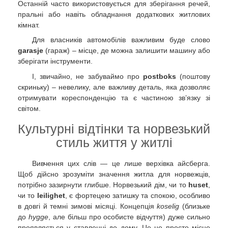
Останній часто використовується для зберігання речей,
пральні або навіть обладнання додаткових житлових
кімнат.
Для власників автомобілів важливим буде слово
garasje
(гараж) – місце, де можна залишити машину або
зберігати інструменти.
І, звичайно, не забуваймо про
postboks
(поштову
скриньку) – невелику, але важливу деталь, яка дозволяє
отримувати кореспонденцію та є частиною зв’язку зі
світом.
Культурні відтінки та норвезький
стиль життя у житлі
Вивчення цих слів — це лише верхівка айсберга.
Щоб дійсно зрозуміти значення житла для норвежців,
потрібно зазирнути глибше. Норвезький дім, чи то
huset
,
чи то
leilighet
, є фортецею затишку та спокою, особливо
в довгі й темні зимові місяці. Концепція
koselig
(близьке
до
hygge
, але більш про особисте відчуття) дуже сильно
проявляється у ставленні до дому. Це не просто місце