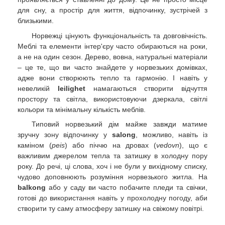
для сну, а простір для життя, відпочинку, зустрічей з
близькими.
Норвежці цінують функціональність та довговічність.
Меблі та елементи інтер'єру часто обираються на роки,
а не на один сезон. Дерево, вовна, натуральні матеріали
– це те, що ви часто знайдете у норвезьких домівках,
адже вони створюють тепло та гармонію. І навіть у
невеликій
leilighet
намагаються створити відчуття
простору та світла, використовуючи дзеркала, світлі
кольори та мінімальну кількість меблів.
Типовий норвезький дім майже завжди матиме
зручну зону відпочинку у
salong
, можливо, навіть із
каміном (
peis
) або піччю на дровах (
vedovn
), що є
важливим джерелом тепла та затишку в холодну пору
року. До речі, ці слова, хоч і не були у вихідному списку,
чудово доповнюють розуміння норвезького житла. На
balkong
або у саду ви часто побачите пледи та свічки,
готові до використання навіть у прохолодну погоду, аби
створити ту саму атмосферу затишку на свіжому повітрі.