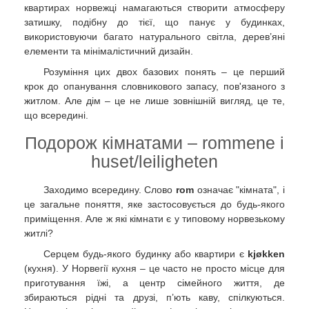
квартирах норвежці намагаються створити атмосферу
затишку, подібну до тієї, що панує у будинках,
використовуючи багато натурального світла, дерев’яні
елементи та мінімалістичний дизайн.
Розуміння цих двох базових понять – це перший
крок до опанування словникового запасу, пов'язаного з
житлом. Але дім – це не лише зовнішній вигляд, це те,
що всередині.
Подорож кімнатами – rommene i
huset/leiligheten
Заходимо всередину. Слово
rom
означає "кімната", і
це загальне поняття, яке застосовується до будь-якого
приміщення. Але ж які кімнати є у типовому норвезькому
житлі?
Серцем будь-якого будинку або квартири є
kjøkken
(кухня). У Норвегії кухня – це часто не просто місце для
приготування їжі, а центр сімейного життя, де
збираються рідні та друзі, п’ють каву, спілкуються.