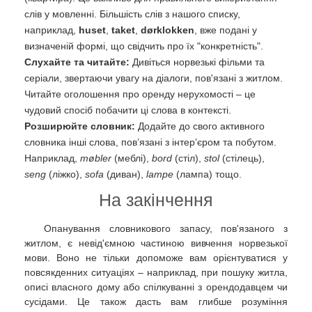
слів у мовленні. Більшість слів з нашого списку,
наприклад,
huset
,
taket
,
dørklokken
, вже подані у
визначеній формі, що свідчить про їх "конкретність".
Слухайте та читайте:
Дивіться норвезькі фільми та
серіали, звертаючи увагу на діалоги, пов'язані з житлом.
Читайте оголошення про оренду нерухомості – це
чудовий спосіб побачити ці слова в контексті.
Розширюйте словник:
Додайте до свого активного
словника інші слова, пов’язані з інтер’єром та побутом.
Наприклад,
møbler
(меблі),
bord
(стіл),
stol
(стілець),
seng
(ліжко),
sofa
(диван),
lampe
(лампа) тощо.
На закінчення
Опанування словникового запасу, пов'язаного з
житлом, є невід'ємною частиною вивчення норвезької
мови. Воно не тільки допоможе вам орієнтуватися у
повсякденних ситуаціях – наприклад, при пошуку житла,
описі власного дому або спілкуванні з орендодавцем чи
сусідами. Це також дасть вам глибше розуміння