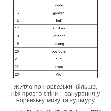
14
vindu
15
garasje
16
hall
17
kjøkken
18
korridor
19
salong
20
postboks
21
dusj
22
trapp
23
WC
Житло по-норвезьки: більше,
ніж просто стіни – занурення у
норвезьку мову та культуру
Коли ми вивчаємо нову мову, ми не просто