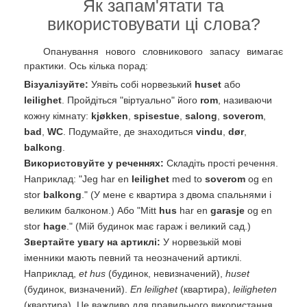
Як запам'ятати та
використовувати ці слова?
Опанування нового словникового запасу вимагає
практики. Ось кілька порад:
Візуалізуйте:
Уявіть собі норвезький
huset
або
leilighet
. Пройдіться "віртуально" його
rom
, називаючи
кожну кімнату:
kjøkken
,
spisestue
,
salong
,
soverom
,
bad
,
WC
. Подумайте, де знаходиться
vindu
,
dør
,
balkong
.
Використовуйте у реченнях:
Складіть прості речення.
Наприклад: "Jeg har en
leilighet
med to
soverom
og en
stor
balkong
." (У мене є квартира з двома спальнями і
великим балконом.) Або "Mitt
hus
har en
garasje
og en
stor
hage
." (Мій будинок має гараж і великий сад.)
Звертайте увагу на артиклі:
У норвезькій мові
іменники мають певний та неозначений артиклі.
Наприклад,
et hus
(будинок, невизначений),
huset
(будинок, визначений).
En leilighet
(квартира),
leiligheten
(квартира). Це важливо для правильного використання