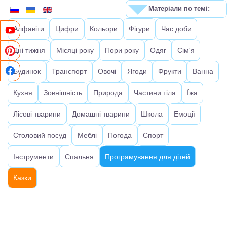
Матеріали по темі:
Алфавіти
Цифри
Кольори
Фігури
Час доби
Дні тижня
Місяці року
Пори року
Одяг
Сім'я
Будинок
Транспорт
Овочі
Ягоди
Фрукти
Ванна
Кухня
Зовнішність
Природа
Частини тіла
Їжа
Лісові тварини
Домашні тварини
Школа
Емоції
Столовий посуд
Меблі
Погода
Спорт
Інструменти
Спальня
Програмування для дітей
Казки