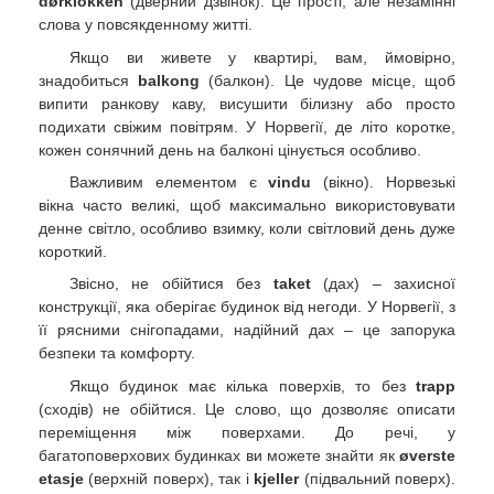
dørklokken
(дверний дзвінок). Це прості, але незамінні
слова у повсякденному житті.
Якщо ви живете у квартирі, вам, ймовірно,
знадобиться
balkong
(балкон). Це чудове місце, щоб
випити ранкову каву, висушити білизну або просто
подихати свіжим повітрям. У Норвегії, де літо коротке,
кожен сонячний день на балконі цінується особливо.
Важливим елементом є
vindu
(вікно). Норвезькі
вікна часто великі, щоб максимально використовувати
денне світло, особливо взимку, коли світловий день дуже
короткий.
Звісно, не обійтися без
taket
(дах) – захисної
конструкції, яка оберігає будинок від негоди. У Норвегії, з
її рясними снігопадами, надійний дах – це запорука
безпеки та комфорту.
Якщо будинок має кілька поверхів, то без
trapp
(сходів) не обійтися. Це слово, що дозволяє описати
переміщення між поверхами. До речі, у
багатоповерхових будинках ви можете знайти як
øverste
etasje
(верхній поверх), так і
kjeller
(підвальний поверх).