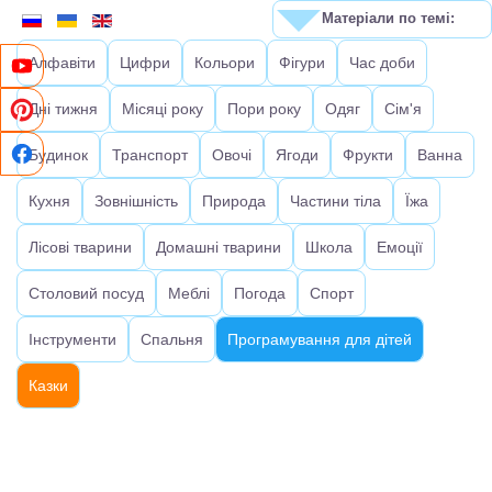
Матеріали по темі:
Алфавіти
Цифри
Кольори
Фігури
Час доби
Дні тижня
Місяці року
Пори року
Одяг
Сім'я
Будинок
Транспорт
Овочі
Ягоди
Фрукти
Ванна
Кухня
Зовнішність
Природа
Частини тіла
Їжа
Лісові тварини
Домашні тварини
Школа
Емоції
Столовий посуд
Меблі
Погода
Спорт
Інструменти
Спальня
Програмування для дітей
Казки