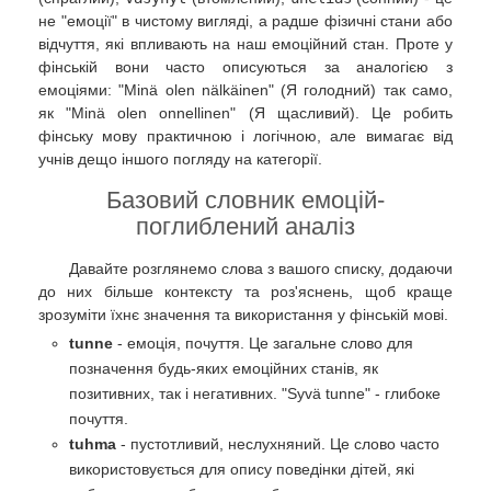
не "емоції" в чистому вигляді, а радше фізичні стани або
відчуття, які впливають на наш емоційний стан. Проте у
фінській вони часто описуються за аналогією з
емоціями: "Minä olen nälkäinen" (Я голодний) так само,
як "Minä olen onnellinen" (Я щасливий). Це робить
фінську мову практичною і логічною, але вимагає від
учнів дещо іншого погляду на категорії.
Базовий словник емоцій-
поглиблений аналіз
Давайте розглянемо слова з вашого списку, додаючи
до них більше контексту та роз'яснень, щоб краще
зрозуміти їхнє значення та використання у фінській мові.
tunne
- емоція, почуття. Це загальне слово для
позначення будь-яких емоційних станів, як
позитивних, так і негативних. "Syvä tunne" - глибоке
почуття.
tuhma
- пустотливий, неслухняний. Це слово часто
використовується для опису поведінки дітей, які