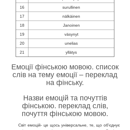
16
surullinen
17
nälkäinen
18
Janoinen
19
väsynyt
20
unelias
21
yllätys
Емоції фінською мовою. список
слів на тему емоції – переклад
на фінську.
Назви емоцій та почуттів
фінською. переклад слів,
почуття фінською мовою.
Світ емоцій- це щось універсальне, те, що об'єднує