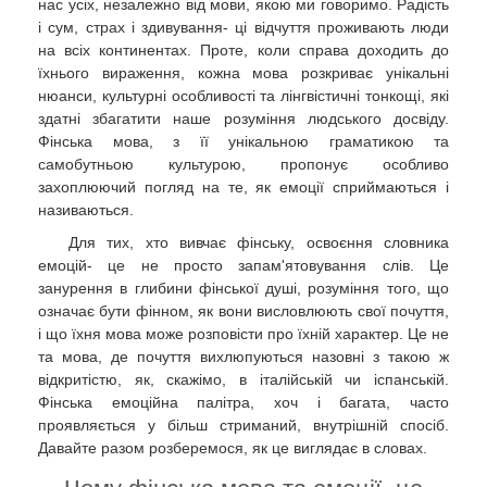
нас усіх, незалежно від мови, якою ми говоримо. Радість
і сум, страх і здивування- ці відчуття проживають люди
на всіх континентах. Проте, коли справа доходить до
їхнього вираження, кожна мова розкриває унікальні
нюанси, культурні особливості та лінгвістичні тонкощі, які
здатні збагатити наше розуміння людського досвіду.
Фінська мова, з її унікальною граматикою та
самобутньою культурою, пропонує особливо
захоплюючий погляд на те, як емоції сприймаються і
називаються.
Для тих, хто вивчає фінську, освоєння словника
емоцій- це не просто запам'ятовування слів. Це
занурення в глибини фінської душі, розуміння того, що
означає бути фінном, як вони висловлюють свої почуття,
і що їхня мова може розповісти про їхній характер. Це не
та мова, де почуття вихлюпуються назовні з такою ж
відкритістю, як, скажімо, в італійській чи іспанській.
Фінська емоційна палітра, хоч і багата, часто
проявляється у більш стриманий, внутрішній спосіб.
Давайте разом розберемося, як це виглядає в словах.