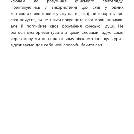
ключем до розуміння фінського світогляду.
Практикуючись у використанні цих слів у різних
контекстах, звертаючи увагу на те, як фіни говорять про
свої почуття, ви не тільки покращите свої мовні навички,
але й поглибите своє розуміння фінської душі. Не
бійтеся експериментувати з цими словами, адже саме
через мову ми по-справжньому пізнаємо інші культури і
відкриваємо для себе нові способи бачити світ.