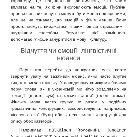
характеру, це національна ідентичність, яка часто
впливає на те, як фіни висловлюють емоції. Публічні
прояви сильних почуттів можуть бути менш поширеними,
але це не означає, що емоцій у фінів менше. Вони
просто можуть виражатися іншим, більш стриманим і
внутрішнім способом. Розуміння цієї відмінності
допомагає глибше зануритися в мову і культуру.
Відчуття чи емоції- лінгвістичні
нюанси
Перш ніж перейти до конкретних слів, варто
звернути увагу на важливий нюанс, який часто плутає
тих, хто вивчає фінську. У наведеному списку ми бачимо
поруч слова, які в українській ми чітко розділяємо на
"емоції" (щастя, сум) та "фізичні стани" (голод, втома).
Фінська мова часто групує їх разом у подібних
граматичних конструкціях, використовуючи, наприклад,
дієслово "olla" (бути) або ж певні іменні конструкції для
опису обох категорій.
Наприклад,
nälkäinen
(голодний),
janoinen
(спраглий),
väsynyt
(втомлений),
unelias
(сонний) - це