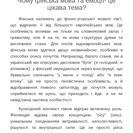
Чому фінська мова та емоції- це
цікава тема?
Фінська належить до фінно-угорської мовної сім'ї,
що відрізняє її від більшості європейських мов. Ця
особливість впливає не тільки на словниковий запас і
граматику, але й на те, як мова структурує думки та
висловлює стани. Для носіїв індоєвропейських мов,
фінська може здатися дещо незвичайною, особливо в
способах опису почуттів. Наприклад, багато станів, які в
українській ми описуємо дієсловом "бути" (я голодний, я
втомився), у фінській передаються через конструкції, що
буквально означають "у мене є голод" або "я маю
втому". Це не просто лінгвістична особливість, а й
відображення певного світогляду, де почуття можуть
сприйматися як щось, що приходить і йде, а не як
невід'ємна частина особистості.
Культурний контекст також відіграє величезну роль.
Фінляндія відома своєю концепцією "сісу" (sisu)-
унікальним поєднанням витривалості, наполегливості,
рішучості та внутрішньої сили. Це не просто риса