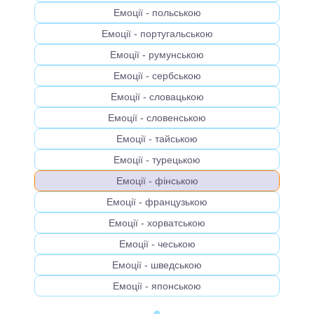
Емоції - польською
Емоції - португальською
Емоції - румунською
Емоції - сербською
Емоції - словацькою
Емоції - словенською
Емоції - тайською
Емоції - турецькою
Емоції - фінською
Емоції - французькою
Емоції - хорватською
Емоції - чеською
Емоції - шведською
Емоції - японською