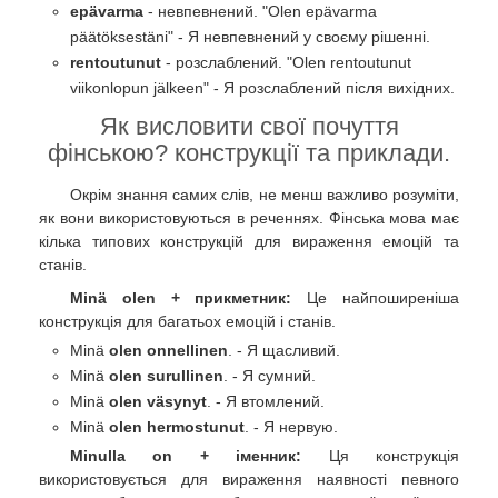
epävarma
- невпевнений. "Olen epävarma
päätöksestäni" - Я невпевнений у своєму рішенні.
rentoutunut
- розслаблений. "Olen rentoutunut
viikonlopun jälkeen" - Я розслаблений після вихідних.
Як висловити свої почуття
фінською? конструкції та приклади.
Окрім знання самих слів, не менш важливо розуміти,
як вони використовуються в реченнях. Фінська мова має
кілька типових конструкцій для вираження емоцій та
станів.
Minä olen + прикметник:
Це найпоширеніша
конструкція для багатьох емоцій і станів.
Minä
olen onnellinen
. - Я щасливий.
Minä
olen surullinen
. - Я сумний.
Minä
olen väsynyt
. - Я втомлений.
Minä
olen hermostunut
. - Я нервую.
Minulla on + іменник:
Ця конструкція
використовується для вираження наявності певного