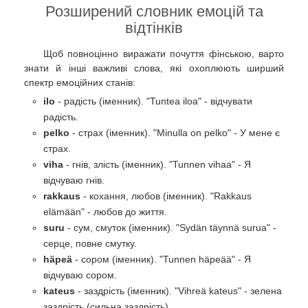
Розширений словник емоцій та
відтінків
Щоб повноцінно виражати почуття фінською, варто
знати й інші важливі слова, які охоплюють ширший
спектр емоційних станів:
ilo
- радість (іменник). "Tuntea iloa" - відчувати
радість.
pelko
- страх (іменник). "Minulla on pelko" - У мене є
страх.
viha
- гнів, злість (іменник). "Tunnen vihaa" - Я
відчуваю гнів.
rakkaus
- кохання, любов (іменник). "Rakkaus
elämään" - любов до життя.
suru
- сум, смуток (іменник). "Sydän täynnä surua" -
серце, повне смутку.
häpeä
- сором (іменник). "Tunnen häpeää" - Я
відчуваю сором.
kateus
- заздрість (іменник). "Vihreä kateus" - зелена
заздрість (сильна заздрість).