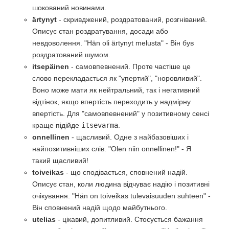
шокований новинами.
ärtynyt
- скривджений, роздратований, розгніваний.
Описує стан роздратування, досади або
невдоволення. "Hän oli ärtynyt melusta" - Він був
роздратований шумом.
itsepäinen
- самовпевнений. Проте частіше це
слово перекладається як "упертий", "норовливий".
Воно може мати як нейтральний, так і негативний
відтінок, якщо впертість переходить у надмірну
впертість. Для "самовпевнений" у позитивному сенсі
краще підійде
itsevarma
.
onnellinen
- щасливий. Одне з найбазовіших і
найпозитивніших слів. "Olen niin onnellinen!" - Я
такий щасливий!
toiveikas
- що сподівається, сповнений надій.
Описує стан, коли людина відчуває надію і позитивні
очікування. "Hän on toiveikas tulevaisuuden suhteen" -
Він сповнений надій щодо майбутнього.
utelias
- цікавий, допитливий. Стосується бажання