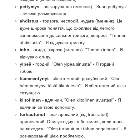
pettymys
- розчарування (іменник). "Suuri pettymys"
- велике розчарування.
ahdistus
- тривога, неспокій, нудьга (іменник). Це
дуже широке поняття, що охоплює від легкого
занепокоєння до сильної тривоги, депресії. "Tunnen
ahdistusta" - Я відчуваю тривогу.
inho
- огида, відраза (іменник). "Tunnen inhoa" - Я
відчуваю огиду.
ylpeä
- гордий. "Olen ylpeä sinusta" - Я гордий
тобою.
hämmentynyt
- збентежений, розгублений. "Olen
hämmentynyt tästä tilanteesta" - Я збентежений цією
ситуацією.
kiitollinen
- вдячний. "Olen kiitollinen avustasi" - Я
вдячний за твою допомогу.
turhautunut
- розчарований (від frustrated),
пригнічений. Описує відчуття безсилля, коли щось
не виходить. "Olen turhautunut tähän ongelmaan" - Я
розчарований цією проблемою.