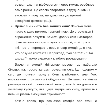
розвантаження відбувається через гумор, особливо
самоіронію. Це спосіб впоратися з труднощами і
висловити почуття, не вдаючись до прямої
емоційної демонстрації.
Прямолінійність без зайвих слів:
Фінська мова
часто є дуже прямою і лаконічною. Це стосується і
вираження почуттів. Замість довгих слів і метафор,
фіни можуть використовувати короткі, чіткі фрази,
які, проте, передають весь спектр емоцій для тих,
хто розуміє контекст. Наприклад, "Voi harmi!" - "Яка
шкода!"- може виражати глибоке розчарування.
Вивчення емоцій фінською мовою- це набагато
більше, ніж просто запам'ятовування слів. Це подорож у
світ, де почуття можуть бути глибокими, але їхнє
вираження- стриманим і обдуманим. Це шанс не тільки
розширити свій словниковий запас, але й зануритися в
унікальну культуру, яка цінує внутрішню силу, прямість і
певний рівень емоційної стриманості.
Кожне слово, що позначає емоцію або стан, є