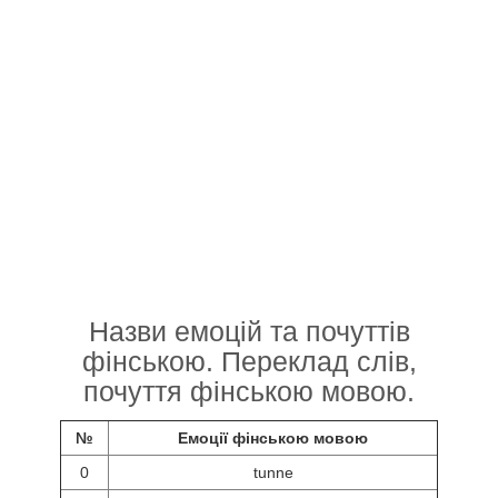
Назви емоцій та почуттів
фінською. Переклад слів,
почуття фінською мовою.
№
Емоції фінською мовою
0
tunne