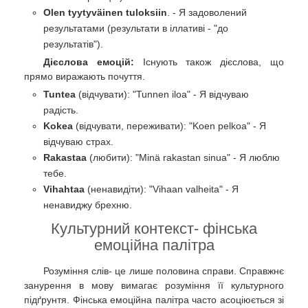
Olen tyytyväinen tuloksiin
. - Я задоволений
результатами (результати в іллативі - "до
результатів").
Дієслова емоцій:
Існують також дієслова, що
прямо виражають почуття.
Tuntea
(відчувати): "Tunnen iloa" - Я відчуваю
радість.
Kokea
(відчувати, переживати): "Koen pelkoa" - Я
відчуваю страх.
Rakastaa
(любити): "Minä rakastan sinua" - Я люблю
тебе.
Vihahtaa
(ненавидіти): "Vihaan valheita" - Я
ненавиджу брехню.
Культурний контекст- фінська
емоційна палітра
Розуміння слів- це лише половина справи. Справжнє
занурення в мову вимагає розуміння її культурного
підґрунтя. Фінська емоційна палітра часто асоціюється зі