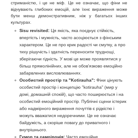
стриманістю, і це не міф. Це не означає, що фіни не
відчувають глибоких емоцій, але їхнє вираження може
бути менш демонстративним, ніж у багатьох інших
культурах.
Sisu revisited:
Ця якість, яка поєднує стійкість,
впертість і мужність, часто асоціюється з фінським
характером. Це не про крик радості чи смутку, а про
тиху рішучість і здатність переносити труднощі,
зберігаючи гідність. У мові це може проявлятися у
більш прямолінійних, але не обов'язково емоційно
забарвлених висловлюваннях.
Особистий простір та "Kotirauha":
Фіни цінують
особистий простір і концепцію "kotirauha" (мир у
домі, домашній спокій), що часто поширюється і на
особистий емоційний простір. Публічні сцени істерик
або надмірного вираження почуттів є рідкістю і
можуть вважатися недоречними. Це не означає
байдужість, а скоріше повагу до приватного і
внутрішнього.
Гумор та самоіронія:
Часто емоційне