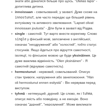
знати або дізнатися більше про щось. "Utelias lapsi" -
допитлива дитина.
innoissaan
- схвильований, у захваті. Дуже схоже на
innostunut
, але часто передає ще більший рівень
ентузіазму та активного хвилювання. "Lapset olivat
innoissaan joulusta" - Діти були в захваті від Різдва.
single
- самотній. Тут варто внести корективу. Слово
single
у фінській мові, запозичене з англійської,
означає "неодружений" або "холостий", тобто статус
стосунків. Якщо йдеться про відчуття самотності,
ізоляції, то фінською мовою це буде
yksinäinen
. Це
дуже важлива відмінність. "Olen yksinäinen" - Я
самотній (відчуваю самотність).
hermostunut
- нервовий, схвильований. Описує
стан тривоги, напруження або занепокоєння. "Hän
oli hermostunut ennen esitystä" - Він нервував перед
виступом.
tyhmä
- нетямущий, дурний. Це слово, як і
tuhma
,
описує якість або поведінку, а не емоцію. Воно
означає "дурний", "нерозумний". Може викликати