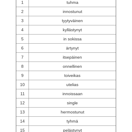
1
tuhma
2
innostunut
3
tyytyväinen
4
kyllästynyt
5
in sokissa
6
ärtynyt
7
itsepäinen
8
onnellinen
9
toiveikas
10
utelias
11
innoissaan
12
single
13
hermostunut
14
tyhmä
15
pelästynyt