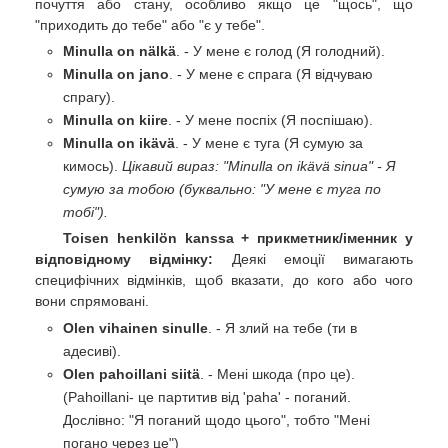
почуття або стану, особливо якщо це "щось", що
"приходить до тебе" або "є у тебе".
Minulla on nälkä
. - У мене є голод (Я голодний).
Minulla on jano
. - У мене є спрага (Я відчуваю
спрагу).
Minulla on kiire
. - У мене поспіх (Я поспішаю).
Minulla on ikävä
. - У мене є туга (Я сумую за
кимось).
Цікавий вираз: "Minulla on ikävä sinua" - Я
сумую за тобою (буквально: "У мене є туга по
тобі").
Toisen henkilön kanssa + прикметник/іменник у
відповідному відмінку:
Деякі емоції вимагають
специфічних відмінків, щоб вказати, до кого або чого
вони спрямовані.
Olen vihainen sinulle
. - Я злий на тебе (ти в
адесиві).
Olen pahoillani siitä
. - Мені шкода (про це).
(Pahoillani- це партитив від 'paha' - поганий.
Дослівно: "Я поганий щодо цього", тобто "Мені
погано через це")