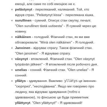
емоції, але саме по собі емоцією не є.
pelästynyt
- переляканий, наляканий. Той, хто
відчув страх. "Pelästynyt kissa" - перелякана кішка.
surullinen
- сумний. Описує стан смутку, печалі.
"Olen surullinen tästä uutisesta" - Я сумний через цю
новину.
nälkäinen
- голодний. Фізичний стан, як ми вже
обговорювали. "Minä olen nälkäinen" - Я голодний.
Janoinen
- відчуває спрагу. Також фізичний стан.
"Olen janoinen" - Я відчуваю спрагу.
väsynyt
- втомлений. Фізичний стан. "Olen väsynyt
työpäivän jälkeen" - Я втомлений після робочого дня.
unelias
- сонний. Фізичний стан. "Olen unelias" - Я
сонний.
yllätys
- здивування. Важливо:
yllätys
це іменник-
"сюрприз", "несподіванка". Якщо ми говоримо про
людину, яка відчуває здивування (тобто є
здивованою), то фінською це буде прикметник
yllättynyt
. "Olen yllättynyt!" - Я здивований!