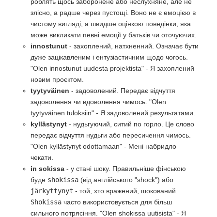
роблять щось заборонене або неслухняне, але не
злісно, а радше через пустощі. Воно не є емоцією в
чистому вигляді, а швидше оцінкою поведінки, яка
може викликати певні емоції у батьків чи оточуючих.
innostunut
- захоплений, натхненний. Означає бути
дуже зацікавленим і ентузіастичним щодо чогось.
"Olen innostunut uudesta projektista" - Я захоплений
новим проєктом.
tyytyväinen
- задоволений. Передає відчуття
задоволення чи вдоволення чимось. "Olen
tyytyväinen tuloksiin" - Я задоволений результатами.
kyllästynyt
- нудьгуючий, ситий по горло. Це слово
передає відчуття нудьги або пересичення чимось.
"Olen kyllästynyt odottamaan" - Мені набридло
чекати.
in sokissa
- у стані шоку. Правильніше фінською
буде
shokissa
(від англійського "shock") або
järkyttynyt
- той, хто вражений, шокований.
Shokissa
часто використовується для більш
сильного потрясіння. "Olen shokissa uutisista" - Я