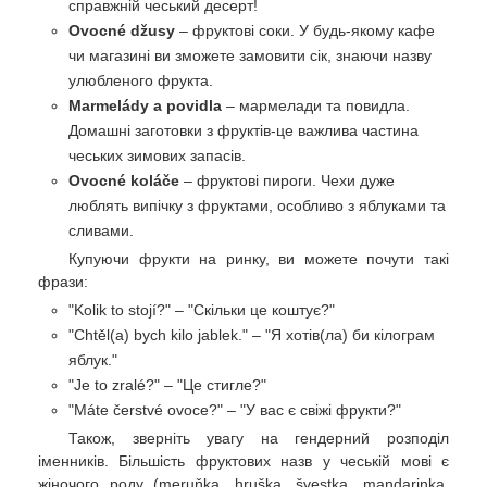
справжній чеський десерт!
Ovocné džusy
– фруктові соки. У будь-якому кафе
чи магазині ви зможете замовити сік, знаючи назву
улюбленого фрукта.
Marmelády a povidla
– мармелади та повидла.
Домашні заготовки з фруктів-це важлива частина
чеських зимових запасів.
Ovocné koláče
– фруктові пироги. Чехи дуже
люблять випічку з фруктами, особливо з яблуками та
сливами.
Купуючи фрукти на ринку, ви можете почути такі
фрази:
"Kolik to stojí?" – "Скільки це коштує?"
"Chtěl(a) bych kilo jablek." – "Я хотів(ла) би кілограм
яблук."
"Je to zralé?" – "Це стигле?"
"Máte čerstvé ovoce?" – "У вас є свіжі фрукти?"
Також, зверніть увагу на гендерний розподіл
іменників. Більшість фруктових назв у чеській мові є
жіночого роду (meruňka, hruška, švestka, mandarinka,