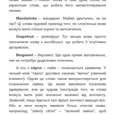
українське слово, що робить його запам'ятовування
легким.
Mandarinka
– мандарин. Майже ідентично, чи не
так? Ці слова-чудовий приклад того, як слов'янські мови
можуть мати спільні корені та запозичення.
Grapefruit
– грейпфрут. Тут чеська мова просто
запозичила назву з англійської, що робить її інтуїтивно
зрозумілою.
Bergamot
– бергамот. Ще одне пряме запозичення,
яке не потребує додаткових пояснень.
А ось з
vápno
– лайм – починаються цікавинки. У
чеській мові "vápno" дослівно означає "вапно" (хімічний
елемент). Однак це слово також використовується для
позначення лайма. Це може викликати початкове
здивування, але це чудова ілюстрація того, як слова
можуть мати різні значення залежно від контексту.
Зазвичай, якщо йдеться про фрукт, контекст вирішує все.
Або ж чехи можуть вживати більш описові назви,
наприклад, "zelený citrón" – "зелений лимон", щоб