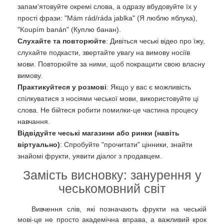
запам'ятовуйте окремі слова, а одразу вбудовуйте їх у
прості фрази: "Mám rád/ráda jablka" (Я люблю яблука),
"Koupím banán" (Куплю банан).
Слухайте та повторюйте
: Дивіться чеські відео про їжу,
слухайте подкасти, звертайте увагу на вимову носіїв
мови. Повторюйте за ними, щоб покращити свою власну
вимову.
Практикуйтеся у розмові
: Якщо у вас є можливість
спілкуватися з носіями чеської мови, використовуйте ці
слова. Не бійтеся робити помилки-це частина процесу
навчання.
Відвідуйте чеські магазини або ринки (навіть
віртуально)
: Спробуйте "прочитати" цінники, знайти
знайомі фрукти, уявити діалог з продавцем.
Замість висновку: занурення у
чеськомовний світ
Вивчення слів, які позначають фрукти на чеській
мові-це не просто академічна вправа, а важливий крок