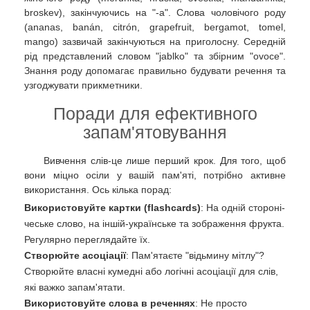
broskev), закінчуючись на "-a". Слова чоловічого роду
(ananas, banán, citrón, grapefruit, bergamot, tomel,
mango) зазвичай закінчуються на приголосну. Середній
рід представлений словом "jablko" та збірним "ovoce".
Знання роду допомагає правильно будувати речення та
узгоджувати прикметники.
Поради для ефективного
запам'ятовування
Вивчення слів-це лише перший крок. Для того, щоб
вони міцно осіли у вашій пам'яті, потрібно активне
використання. Ось кілька порад:
Використовуйте картки (flashcards)
: На одній стороні-
чеське слово, на іншій-українське та зображення фрукта.
Регулярно переглядайте їх.
Створюйте асоціації
: Пам'ятаєте "відьмину мітлу"?
Створюйте власні кумедні або логічні асоціації для слів,
які важко запам'ятати.
Використовуйте слова в реченнях
: Не просто