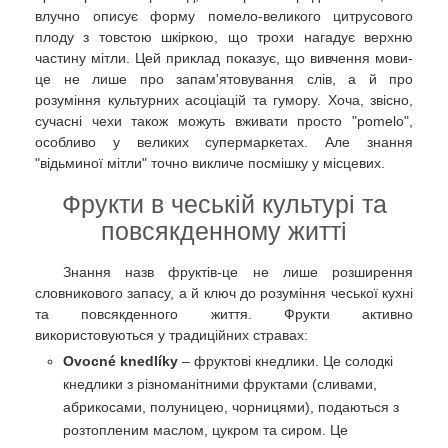
влучно описує форму помело-великого цитрусового
плоду з товстою шкіркою, що трохи нагадує верхню
частину мітли. Цей приклад показує, що вивчення мови-
це не лише про запам'ятовування слів, а й про
розуміння культурних асоціацій та гумору. Хоча, звісно,
сучасні чехи також можуть вживати просто "pomelo",
особливо у великих супермаркетах. Але знання
"відьминої мітли" точно викличе посмішку у місцевих.
Фрукти в чеській культурі та
повсякденному житті
Знання назв фруктів-це не лише розширення
словникового запасу, а й ключ до розуміння чеської кухні
та повсякденного життя. Фрукти активно
використовуються у традиційних стравах:
Ovocné knedlíky
– фруктові кнедлики. Це солодкі
кнедлики з різноманітними фруктами (сливами,
абрикосами, полуницею, чорницями), подаються з
розтопленим маслом, цукром та сиром. Це