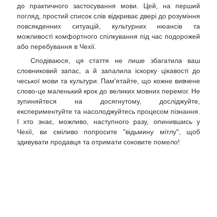
до практичного застосування мови. Цей, на перший
погляд, простий список слів відкриває двері до розуміння
повсякденних ситуацій, культурних нюансів та
можливості комфортного спілкування під час подорожей
або перебування в Чехії.
Сподіваюся, ця стаття не лише збагатила ваш
словниковий запас, а й запалила іскорку цікавості до
чеської мови та культури. Пам'ятайте, що кожне вивчене
слово-це маленький крок до великих мовних перемог. Не
зупиняйтеся на досягнутому, досліджуйте,
експериментуйте та насолоджуйтесь процесом пізнання.
І хто знає, можливо, наступного разу, опинившись у
Чехії, ви сміливо попросите "відьмину мітлу", щоб
здивувати продавця та отримати соковите помело!