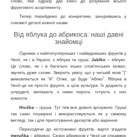
слово, яке одразу дає ключ до розуміння всього
фруктового асортименту.
Тепер перейдемо до конкретики, занурившись у
соковиті деталі кожної назви.
Від яблука до абрикоса: наші давні
знайомці
Одними з найпопулярніших і найвідоміших фруктів у
Чехії, як і в Україні, є яблука та груші.
Jablko
– яблуко.
Це слово, як і в багатьох інших слов'янських мовах,
звучить дуже схоже. Зверніть увагу, що у чеській мові "j"
вимовляється як "й". Отже, це буде "яблко". Яблука в
Чехії-це не просто фрукти, а ціла культура. Їх додають у
штруделі, випікають з ними пироги, готують з них
компоти.
Hruška
– груша. Тут теж все доволі зрозуміло. Груші
так само поширені і використовуються як у свіжому
вигляді, так і для приготування десертів або варення.
Переходячи до кісточкових фруктів, варто згадати
meruňka
– абрикос. Сезон абрикосів у Чехії-це справжнє