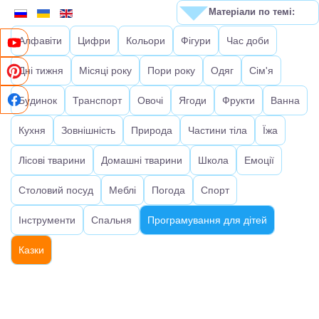
Матеріали по темі:
Алфавіти
Цифри
Кольори
Фігури
Час доби
Дні тижня
Місяці року
Пори року
Одяг
Сім'я
Будинок
Транспорт
Овочі
Ягоди
Фрукти
Ванна
Кухня
Зовнішність
Природа
Частини тіла
Їжа
Лісові тварини
Домашні тварини
Школа
Емоції
Столовий посуд
Меблі
Погода
Спорт
Інструменти
Спальня
Програмування для дітей
Казки