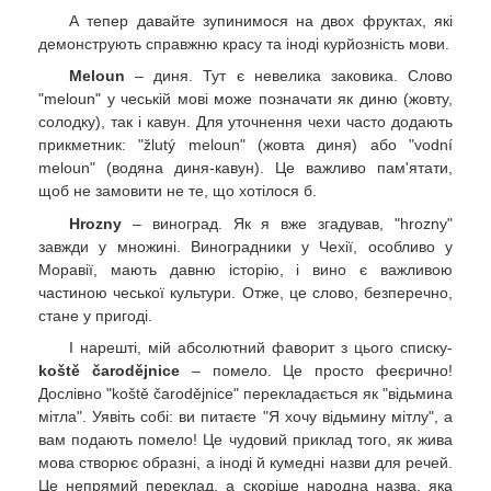
А тепер давайте зупинимося на двох фруктах, які
демонструють справжню красу та іноді курйозність мови.
Meloun
– диня. Тут є невелика заковика. Слово
"meloun" у чеській мові може позначати як диню (жовту,
солодку), так і кавун. Для уточнення чехи часто додають
прикметник: "žlutý meloun" (жовта диня) або "vodní
meloun" (водяна диня-кавун). Це важливо пам'ятати,
щоб не замовити не те, що хотілося б.
Hrozny
– виноград. Як я вже згадував, "hrozny"
завжди у множині. Виноградники у Чехії, особливо у
Моравії, мають давню історію, і вино є важливою
частиною чеської культури. Отже, це слово, безперечно,
стане у пригоді.
І нарешті, мій абсолютний фаворит з цього списку-
koště čarodějnice
– помело. Це просто феєрично!
Дослівно "koště čarodějnice" перекладається як "відьмина
мітла". Уявіть собі: ви питаєте "Я хочу відьмину мітлу", а
вам подають помело! Це чудовий приклад того, як жива
мова створює образні, а іноді й кумедні назви для речей.
Це непрямий переклад, а скоріше народна назва, яка