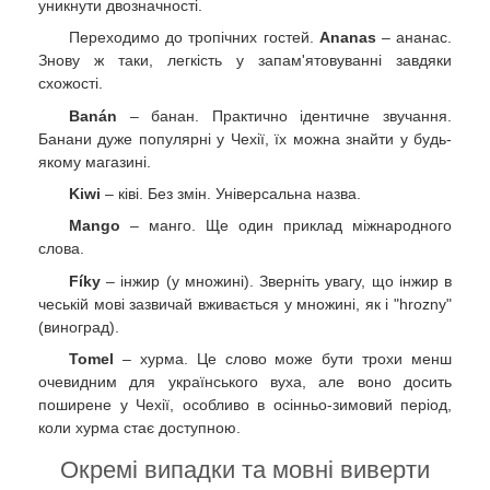
уникнути двозначності.
Переходимо до тропічних гостей.
Ananas
– ананас.
Знову ж таки, легкість у запам'ятовуванні завдяки
схожості.
Banán
– банан. Практично ідентичне звучання.
Банани дуже популярні у Чехії, їх можна знайти у будь-
якому магазині.
Kiwi
– ківі. Без змін. Універсальна назва.
Mango
– манго. Ще один приклад міжнародного
слова.
Fíky
– інжир (у множині). Зверніть увагу, що інжир в
чеській мові зазвичай вживається у множині, як і "hrozny"
(виноград).
Tomel
– хурма. Це слово може бути трохи менш
очевидним для українського вуха, але воно досить
поширене у Чехії, особливо в осінньо-зимовий період,
коли хурма стає доступною.
Окремі випадки та мовні виверти