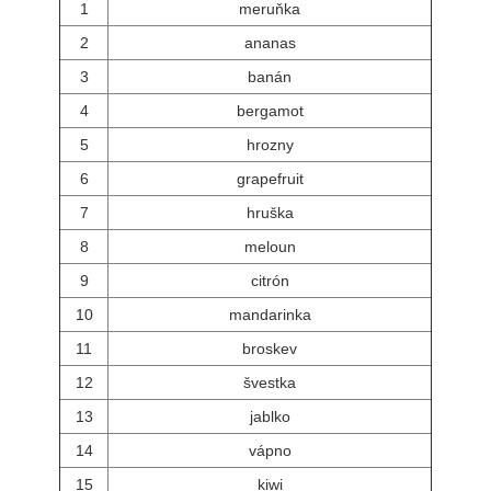
1
meruňka
2
ananas
3
banán
4
bergamot
5
hrozny
6
grapefruit
7
hruška
8
meloun
9
citrón
10
mandarinka
11
broskev
12
švestka
13
jablko
14
vápno
15
kiwi