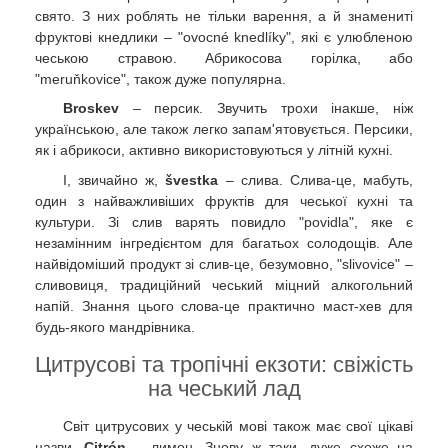
свято. З них роблять не тільки варення, а й знамениті
фруктові кнедлики – "ovocné knedlíky", які є улюбленою
чеською стравою. Абрикосова горілка, або
"meruňkovice", також дуже популярна.
Broskev
– персик. Звучить трохи інакше, ніж
українською, але також легко запам'ятовується. Персики,
як і абрикоси, активно використовуються у літній кухні.
І, звичайно ж,
švestka
– слива. Слива-це, мабуть,
один з найважливіших фруктів для чеської кухні та
культури. Зі слив варять повидло "povidla", яке є
незамінним інгредієнтом для багатьох солодощів. Але
найвідоміший продукт зі слив-це, безумовно, "slivovice" –
сливовиця, традиційний чеський міцний алкогольний
напій. Знання цього слова-це практично маст-хев для
будь-якого мандрівника.
Цитрусові та тропічні екзоти: свіжість
на чеський лад
Світ цитрусових у чеській мові також має свої цікаві
назви.
Citrón
– лимон. Знову ж таки, дуже схоже на