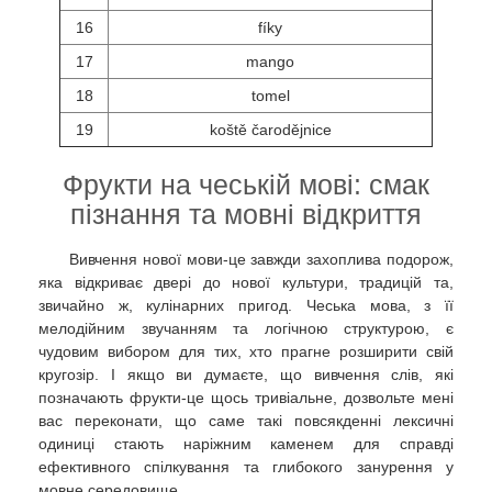
16
fíky
17
mango
18
tomel
19
koště čarodějnice
Фрукти на чеській мові: смак
пізнання та мовні відкриття
Вивчення нової мови-це завжди захоплива подорож,
яка відкриває двері до нової культури, традицій та,
звичайно ж, кулінарних пригод. Чеська мова, з її
мелодійним звучанням та логічною структурою, є
чудовим вибором для тих, хто прагне розширити свій
кругозір. І якщо ви думаєте, що вивчення слів, які
позначають фрукти-це щось тривіальне, дозвольте мені
вас переконати, що саме такі повсякденні лексичні
одиниці стають наріжним каменем для справді
ефективного спілкування та глибокого занурення у
мовне середовище.