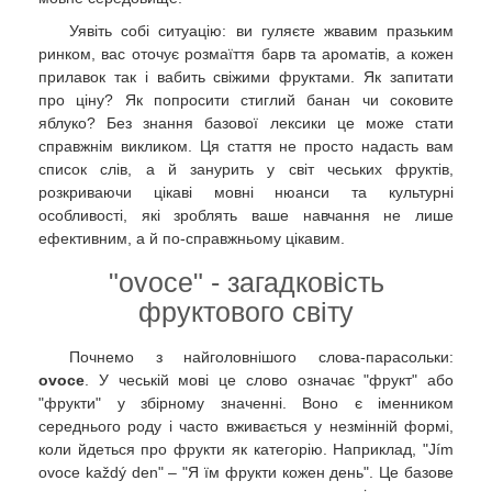
Уявіть собі ситуацію: ви гуляєте жвавим празьким
ринком, вас оточує розмаїття барв та ароматів, а кожен
прилавок так і вабить свіжими фруктами. Як запитати
про ціну? Як попросити стиглий банан чи соковите
яблуко? Без знання базової лексики це може стати
справжнім викликом. Ця стаття не просто надасть вам
список слів, а й занурить у світ чеських фруктів,
розкриваючи цікаві мовні нюанси та культурні
особливості, які зроблять ваше навчання не лише
ефективним, а й по-справжньому цікавим.
"ovoce" - загадковість
фруктового світу
Почнемо з найголовнішого слова-парасольки:
ovoce
. У чеській мові це слово означає "фрукт" або
"фрукти" у збірному значенні. Воно є іменником
середнього роду і часто вживається у незмінній формі,
коли йдеться про фрукти як категорію. Наприклад, "Jím
ovoce každý den" – "Я їм фрукти кожен день". Це базове