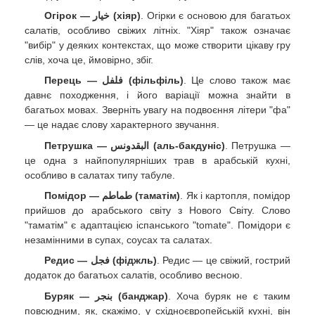
Огірок — خيار (хіяр)
. Огірки є основою для багатьох
салатів, особливо свіжих літніх. "Хіяр" також означає
"вибір" у деяких контекстах, що може створити цікаву гру
слів, хоча це, ймовірно, збіг.
Перець — فلفل (фільфіль)
. Це слово також має
давнє походження, і його варіації можна знайти в
багатьох мовах. Зверніть увагу на подвоєння літери "фа"
— це надає слову характерного звучання.
Петрушка — البقدونس (аль-бакдуніс)
. Петрушка —
це одна з найпопулярніших трав в арабській кухні,
особливо в салатах типу табуле.
Помідор — طماطم (таматім)
. Як і картопля, помідор
прийшов до арабського світу з Нового Світу. Слово
"таматім" є адаптацією іспанського "tomate". Помідори є
незамінними в супах, соусах та салатах.
Редис — فجل (фіджль)
. Редис — це свіжий, гострий
додаток до багатьох салатів, особливо весною.
Буряк — بنجر (банджар)
. Хоча буряк не є таким
повсюдним, як, скажімо, у східноєвропейській кухні, він