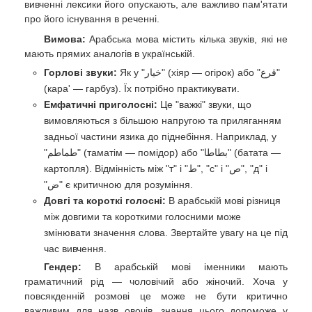
вивченні лексики його опускають, але важливо пам'ятати
про його існування в реченні.
Вимова:
Арабська мова містить кілька звуків, які не
мають прямих аналогів в українській.
Горлові звуки:
Як у "خيار" (хіяр — огірок) або "قرع"
(кара' — гарбуз). Їх потрібно практикувати.
Емфатичні приголосні:
Це "важкі" звуки, що
вимовляються з більшою напругою та приляганням
задньої частини язика до піднебіння. Наприклад, у
"طماطم" (таматім — помідор) або "بطاطا" (батата —
картопля). Відмінність між "т" і "ط", "с" і "ص", "д" і
"ض" є критичною для розуміння.
Довгі та короткі голосні:
В арабській мові різниця
між довгими та короткими голосними може
змінювати значення слова. Звертайте увагу на це під
час вивчення.
Гендер:
В арабській мові іменники мають
граматичний рід — чоловічий або жіночий. Хоча у
повсякденній розмові це може не бути критично
важливим для назв овочів, знання цього допоможе у