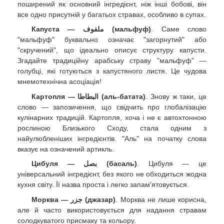
поширений як основний інгредієнт, ніж інші бобові, він
все одно присутній у багатьох стравах, особливо в супах.
Капуста — ملفوف (мальфуф)
. Саме слово
"мальфуф" буквально означає "загорнутий" або
"скручений", що ідеально описує структуру капусти.
Згадайте традиційну арабську страву "мальфуф" —
голубці, які готуються з капустяного листя. Це чудова
мнемотехнічна асоціація!
Картопля — البطاطا (аль-батата)
. Знову ж таки, це
слово — запозичення, що свідчить про глобалізацію
кулінарних традицій. Картопля, хоча і не є автохтонною
рослиною Близького Сходу, стала одним з
найулюбленіших інгредієнтів. "Аль" на початку слова
вказує на означений артикль.
Цибуля — بصل (басаль)
. Цибуля — це
універсальний інгредієнт, без якого не обходиться жодна
кухня світу. Її назва проста і легко запам'ятовується.
Морква — جزر (джазар)
. Морква не лише корисна,
але й часто використовується для надання стравам
солодкуватого присмаку та кольору.