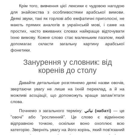
Крім того, вивчення цієї лексики є чудовою нагодою
для знайомства з особливостями арабської вимови.
Деякі звуки, такі як горлові або емфатичні приголосні, не
мають прямих аналогів в українській мові, і саме на
простих, часто вживаних словах найкраще відточувати
їхню вимову. Кожне слово стає маленьким пазлом, який
допомагає скласти загальну картину арабської
фонетики.
Занурення у словник: від
коренів до столу
Давайте детальніше розглянемо деякі назви овочів,
звертаючи увагу не лише на їхній переклад, а й на
можливі асоціації, що допоможуть краще запам'ятати
слова.
Почнемо з загального терміну:
نباتي (набаті)
— це
"овочі" або "рослинний". Це слово є відмінною
відправною точкою, оскільки воно охоплює всю
категорію. Зверніть увагу на його корінь, який пов'язаний