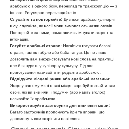
арабською з одного боку, переклад та транскрипцію — з
іншого. Регулярно переглядайте їх.
Слухайте та повторюйте:
Дивіться арабські кулінарні
шоу, слухайте, як носії мови вимовляють назви овочів.
Повторюйте за ними, намагаючись імітувати акцент та
інтонацію.
Готуйте арабські страви:
Навчіться готувати базові
страви, такі як табуле або баба гануш. Це не лише
дозволить вам використовувати нові слова на практиці,
але й занурить у кулінарну культуру. Під час
приготування називайте інгредієнти арабською.
Відвідуйте місцеві ринки або арабські магазини:
Якщо у вашому місті є такі місця, спробуйте знайти там
овочі, які ви вивчили, і подумки (або навіть вголос)
називайте їх арабською.
Використовуйте застосунки для вивчення мови:
Багато застосунків пропонують ігри та вправи, що
допоможуть вам закріпити нові слова.