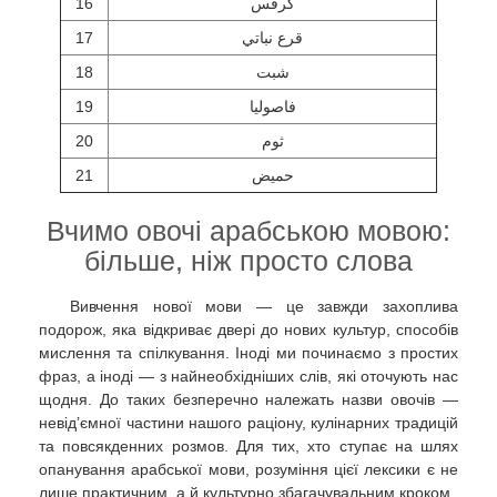
16
كرفس
17
قرع نباتي
18
شبت
19
فاصوليا
20
ثوم
21
حميض
Вчимо овочі арабською мовою:
більше, ніж просто слова
Вивчення нової мови — це завжди захоплива
подорож, яка відкриває двері до нових культур, способів
мислення та спілкування. Іноді ми починаємо з простих
фраз, а іноді — з найнеобхідніших слів, які оточують нас
щодня. До таких безперечно належать назви овочів —
невід’ємної частини нашого раціону, кулінарних традицій
та повсякденних розмов. Для тих, хто ступає на шлях
опанування арабської мови, розуміння цієї лексики є не
лише практичним, а й культурно збагачувальним кроком.