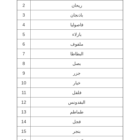
2
ريحان
3
باذنجان
4
فاصوليا
5
بازلاء
6
ملفوف
7
البطاطا
8
بصل
9
جزر
10
خيار
11
فلفل
12
البقدونس
13
طماطم
14
فجل
15
بنجر