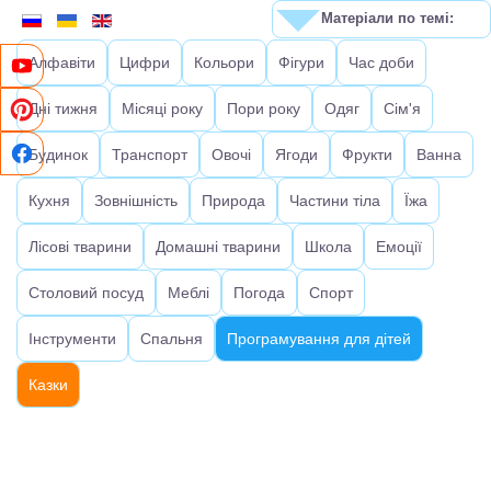
Матеріали по темі:
Алфавіти
Цифри
Кольори
Фігури
Час доби
Дні тижня
Місяці року
Пори року
Одяг
Сім'я
Будинок
Транспорт
Овочі
Ягоди
Фрукти
Ванна
Кухня
Зовнішність
Природа
Частини тіла
Їжа
Лісові тварини
Домашні тварини
Школа
Емоції
Столовий посуд
Меблі
Погода
Спорт
Інструменти
Спальня
Програмування для дітей
Казки