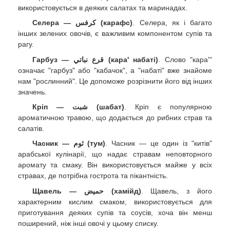
використовується в деяких салатах та маринадах.
Селера — كرفس (карафс)
. Селера, як і багато
інших зелених овочів, є важливим компонентом супів та
рагу.
Гарбуз — قرع نباتي (кара' набаті)
. Слово "кара'"
означає "гарбуз" або "кабачок", а "набаті" вже знайоме
нам "рослинний". Це допоможе розрізнити його від інших
значень.
Кріп — شبت (шабат)
. Кріп є популярною
ароматичною травою, що додається до рибних страв та
салатів.
Часник — ثوم (тум)
. Часник — це один із "китів"
арабської кулінарії, що надає стравам неповторного
аромату та смаку. Він використовується майже у всіх
стравах, де потрібна гострота та пікантність.
Щавель — حميض (хамійд)
. Щавель, з його
характерним кислим смаком, використовується для
приготування деяких супів та соусів, хоча він менш
поширений, ніж інші овочі у цьому списку.