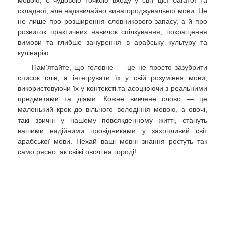
складної, але надзвичайно винагороджувальної мови. Це
не лише про розширення словникового запасу, а й про
розвиток практичних навичок спілкування, покращення
вимови та глибше занурення в арабську культуру та
кулінарію.
Пам'ятайте, що головне — це не просто зазубрити
список слів, а інтегрувати їх у свій розуміння мови,
використовуючи їх у контексті та асоціюючи з реальними
предметами та діями. Кожне вивчене слово — це
маленький крок до вільного володіння мовою, а овочі,
такі звичні у нашому повсякденному житті, стануть
вашими надійними провідниками у захопливий світ
арабської мови. Нехай ваші мовні знання ростуть так
само рясно, як свіжі овочі на городі!