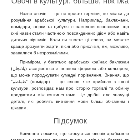
Овочі в культурі: більше, ніж їжа
Назви овочів — це не просто терміни, це містки до
розуміння арабської культури. Наприклад, баклажани,
помідори, огірки та цибуля є настільки основними, що
їхні назви стали частиною повсякденних ідіом або навіть
дитячих віршиків. Коли ви знаєте ці слова, ви можете
краще зрозуміти жарти, пісні або прислів'я, які, можливо,
здавалися б незрозумілими.
Приміром, у багатьох арабських країнах баклажан
(باذنجان) асоціюється з певною формою або кольором,
що може породжувати кумедні порівняння. Знання, що
"طماطم" (помідор) — це слово, яке прийшло з іншої
культури, розповідає нам про історію торгівлі та обміну
продуктами між континентами. Це дрібні, але значущі
деталі, які роблять вивчення мови більш об'ємним і
цікавим.
Підсумок
Вивчення лексики, що стосується овочів арабською
мовою, є чудовою точкою входу у світ цієї багатої та