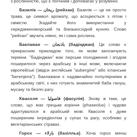
з рослинністю, що є логічним і допомагає у розумінні.
Базилік — ريحان (рейхан)
. Базилік — це не просто
трава, це символ аромату, що асоціюється з літом і
свіжістю. Згадайте його використання у
середземноморській та близькосхідній кухнях. Слово
"рейхан" звучить ніжно, як і сама рослина.
Баклажан — باذنجان (бадінджан)
. Це слово є
прекрасним прикладом того, як мови запозичують
терміни. "Бадінджан" має перське походження і згодом
поширилося через арабську в інші мови, включаючи
європейські (звідси англійське "aubergine" або іспанське
"berenjena"). Баклажани є надзвичайно популярними в
арабському світі, з них готують знаменитий баба гануш,
мусаку та безліч рагу.
Квасоля — فاصوليا (фасулія)
. Знову ж таки, це
слово, що має грецьке коріння (phaseolus) і чудово
адаптувалося в арабській мові. Квасоля є дуже
поширеним інгредієнтом у супах та рагу, особливо у
вегетаріанських стравах.
Горох — بازلاء (базілльа)
. Хоча горох менш