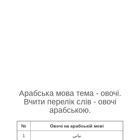
Арабська мова тема - овочі.
Вчити перелік слів - овочі
арабською.
№
Овочі на арабській мові
1
نباتي