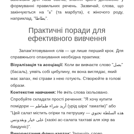
формуванні правильних речень. Зазвичай, слова, що
закінчуються на "ة" (та марбута), є жіночого роду,
наприклад, "بطاطا".
Практичні поради для
ефективного вивчення
Запам'ятовування слів — це лише перший крок. Для
справжнього опанування необхідна практика:
Візуалізація та асоціації:
Коли ви вивчаєте слово "بصل"
(басаль), уявіть собі цибулину, як вона виглядає, який
має запах, які страви з нею готують. Створюйте в голові
образи.
Контекстне навчання:
Не вчіть слова ізольовано.
Спробуйте складати прості речення: "Я хочу купити
помідори — أريد شراء طماطم (урід шіра' таматім)" або
"Цей салат містить огірки та петрушку — هذه السلطة تحتوي
على خيار وبقدونس (хазіхі ас-салата тахтаві аля хіяр ва
бакдуніс)".
Використання флеш-карток:
Запишіть слово