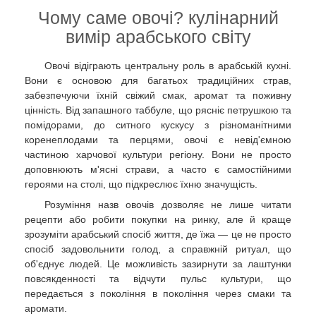
Чому саме овочі? кулінарний
вимір арабського світу
Овочі відіграють центральну роль в арабській кухні.
Вони є основою для багатьох традиційних страв,
забезпечуючи їхній свіжий смак, аромат та поживну
цінність. Від запашного таббуле, що рясніє петрушкою та
помідорами, до ситного кускусу з різноманітними
коренеплодами та перцями, овочі є невід'ємною
частиною харчової культури регіону. Вони не просто
доповнюють м'ясні страви, а часто є самостійними
героями на столі, що підкреслює їхню значущість.
Розуміння назв овочів дозволяє не лише читати
рецепти або робити покупки на ринку, але й краще
зрозуміти арабський спосіб життя, де їжа — це не просто
спосіб задовольнити голод, а справжній ритуал, що
об'єднує людей. Це можливість зазирнути за лаштунки
повсякденності та відчути пульс культури, що
передається з покоління в покоління через смаки та
аромати.