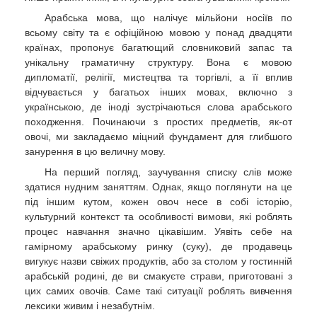
Арабська мова, що налічує мільйони носіїв по
всьому світу та є офіційною мовою у понад двадцяти
країнах, пропонує багатющий словниковий запас та
унікальну граматичну структуру. Вона є мовою
дипломатії, релігії, мистецтва та торгівлі, а її вплив
відчувається у багатьох інших мовах, включно з
українською, де іноді зустрічаються слова арабського
походження. Починаючи з простих предметів, як-от
овочі, ми закладаємо міцний фундамент для глибшого
занурення в цю величну мову.
На перший погляд, заучування списку слів може
здатися нудним заняттям. Однак, якщо поглянути на це
під іншим кутом, кожен овоч несе в собі історію,
культурний контекст та особливості вимови, які роблять
процес навчання значно цікавішим. Уявіть себе на
гамірному арабському ринку (суку), де продавець
вигукує назви свіжих продуктів, або за столом у гостинній
арабській родині, де ви смакуєте страви, приготовані з
цих самих овочів. Саме такі ситуації роблять вивчення
лексики живим і незабутнім.