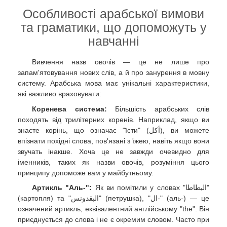
Особливості арабської вимови
та граматики, що допоможуть у
навчанні
Вивчення назв овочів — це не лише про
запам'ятовування нових слів, а й про занурення в мовну
систему. Арабська мова має унікальні характеристики,
які важливо враховувати:
Коренева система:
Більшість арабських слів
походять від трилітерних коренів. Наприклад, якщо ви
знаєте корінь, що означає "їсти" (أكل), ви можете
впізнати похідні слова, пов'язані з їжею, навіть якщо вони
звучать інакше. Хоча це не завжди очевидно для
іменників, таких як назви овочів, розуміння цього
принципу допоможе вам у майбутньому.
Артикль "Аль-":
Як ви помітили у словах "البطاطا"
(картопля) та "البقدونس" (петрушка), "ال-" (аль-) — це
означений артикль, еквівалентний англійському "the". Він
приєднується до слова і не є окремим словом. Часто при