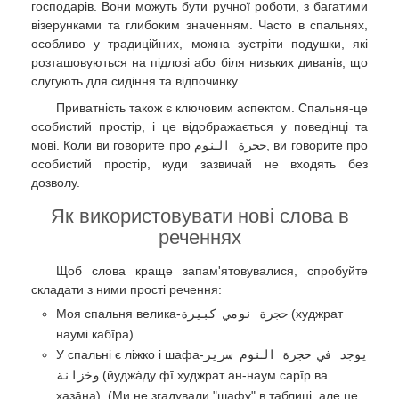
господарів. Вони можуть бути ручної роботи, з багатими
візерунками та глибоким значенням. Часто в спальнях,
особливо у традиційних, можна зустріти подушки, які
розташовуються на підлозі або біля низьких диванів, що
слугують для сидіння та відпочинку.
Приватність також є ключовим аспектом. Спальня-це
особистий простір, і це відображається у поведінці та
мові. Коли ви говорите про
حجرة النوم
, ви говорите про
особистий простір, куди зазвичай не входять без
дозволу.
Як використовувати нові слова в
реченнях
Щоб слова краще запам'ятовувалися, спробуйте
складати з ними прості речення:
Моя спальня велика-
حجرة نومي كبيرة
(худжрат
наумі кабīра).
У спальні є ліжко і шафа-
يوجد في حجرة النوم سرير
وخزانة
(йуджáду фī худжрат ан-наум сарīр ва
хазāна). (Ми не згадували "шафу" в таблиці, але це