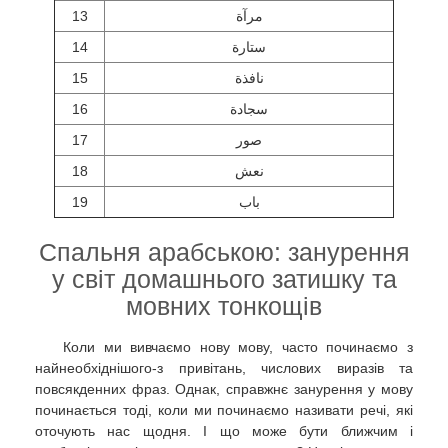
13
مرآة
14
ستارة
15
نافذة
16
سجادة
17
صور
18
نعش
19
باب
Спальня арабською: занурення
у світ домашнього затишку та
мовних тонкощів
Коли ми вивчаємо нову мову, часто починаємо з
найнеобхіднішого-з привітань, числових виразів та
повсякденних фраз. Однак, справжнє занурення у мову
починається тоді, коли ми починаємо називати речі, які
оточують нас щодня. І що може бути ближчим і