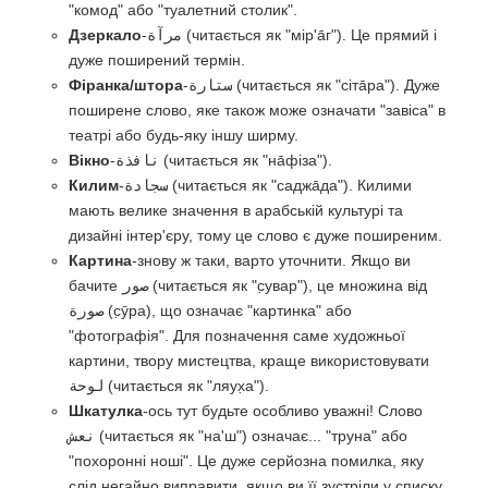
"комод" або "туалетний столик".
Дзеркало
-
مرآة
(читається як "мір'а̄г"). Це прямий і
дуже поширений термін.
Фіранка/штора
-
ستارة
(читається як "сіта̄ра"). Дуже
поширене слово, яке також може означати "завіса" в
театрі або будь-яку іншу ширму.
Вікно
-
نافذة
(читається як "на̄фіза").
Килим
-
سجادة
(читається як "саджа̄да"). Килими
мають велике значення в арабській культурі та
дизайні інтер'єру, тому це слово є дуже поширеним.
Картина
-знову ж таки, варто уточнити. Якщо ви
бачите
صور
(читається як "с̣увар"), це множина від
صورة
(с̣ӯра), що означає "картинка" або
"фотографія". Для позначення саме художньої
картини, твору мистецтва, краще використовувати
لوحة
(читається як "ляух̣а").
Шкатулка
-ось тут будьте особливо уважні! Слово
نعش
(читається як "на'ш") означає... "труна" або
"похоронні ноші". Це дуже серйозна помилка, яку
слід негайно виправити, якщо ви її зустріли у списку