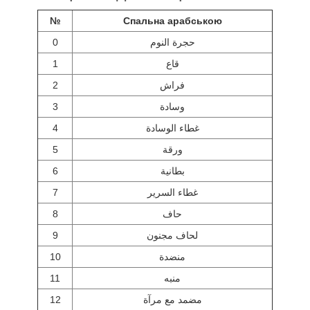
№
Спальна арабською
0
حجرة النوم
1
قاع
2
فراش
3
وسادة
4
غطاء الوسادة
5
ورقة
6
بطانية
7
غطاء السرير
8
حاف
9
لحاف مجنون
10
منضدة
11
منبه
12
مضمد مع مرآة