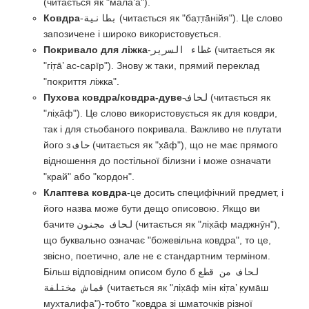
(читається як "мала̄’а").
Ковдра
-
بطانية
(читається як "бат̣т̣а̄нійя"). Це слово
запозичене і широко використовується.
Покривало для ліжка
-
غطاء السرير
(читається як
"гіт̣а̄’ ас-сарīр"). Знову ж таки, прямий переклад
"покриття ліжка".
Пухова ковдра/ковдра-дуве
-
لحاف
(читається як
"ліх̣а̄ф"). Це слово використовується як для ковдри,
так і для стьобаного покривала. Важливо не плутати
його з
حاف
(читається як "х̣а̄ф"), що не має прямого
відношення до постільної білизни і може означати
"край" або "кордон".
Клаптева ковдра
-це досить специфічний предмет, і
його назва може бути дещо описовою. Якщо ви
бачите
لحاف مجنون
(читається як "ліх̣а̄ф маджнӯн"),
що буквально означає "божевільна ковдра", то це,
звісно, поетично, але не є стандартним терміном.
Більш відповідним описом було б
لحاف من قطع
قماش مختلفة
(читається як "ліх̣а̄ф мін кіт̣а’ к̣умāш
мухталифа")-тобто "ковдра зі шматочків різної