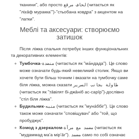
тканини", або просто
لحاف مرقع
(читається як
"ліх̣а̄ф муракка'")-"стьобана ковдра" з акцентом на
"латки".
Меблі та аксесуари: створюємо
затишок
Після ліжка спальня потребує інших функціональних
та декоративних елементів:
Тумбочка
-
منضدة
(читається як "ма́ндада"). Це слово
може означати будь-який невеликий столик. Якщо ви
хочете бути більш точним і вказати на тумбочку саме
біля ліжка, можна сказати
طاولة بجانب السرير
(читається як "т̣а̄вілят бі-джа̄ніб ас-сарīр")-дослівно
"стіл біля ліжка".
Будильник
-
منبه
(читається як "мунáббіг"). Це слово
також може означати "сповіщувач" або "той, що
пробуджує".
Комод з дзеркалом
-
مضمد مع مرآة
(читається як
"муд̣аммад ма'а мір'а̄г").
مضمد
само по собі означає