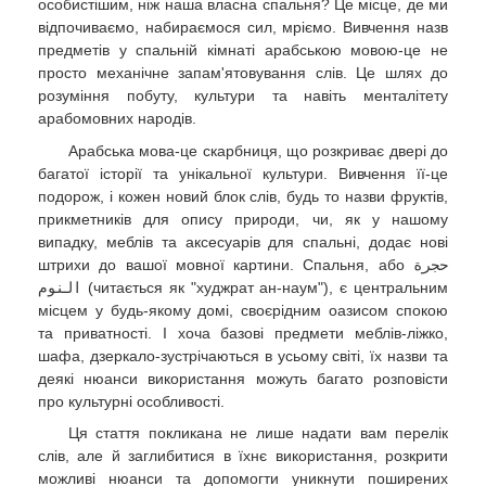
особистішим, ніж наша власна спальня? Це місце, де ми
відпочиваємо, набираємося сил, мріємо. Вивчення назв
предметів у спальній кімнаті арабською мовою-це не
просто механічне запам'ятовування слів. Це шлях до
розуміння побуту, культури та навіть менталітету
арабомовних народів.
Арабська мова-це скарбниця, що розкриває двері до
багатої історії та унікальної культури. Вивчення її-це
подорож, і кожен новий блок слів, будь то назви фруктів,
прикметників для опису природи, чи, як у нашому
випадку, меблів та аксесуарів для спальні, додає нові
штрихи до вашої мовної картини. Спальня, або
حجرة
النوم
(читається як "худжрат ан-наум"), є центральним
місцем у будь-якому домі, своєрідним оазисом спокою
та приватності. І хоча базові предмети меблів-ліжко,
шафа, дзеркало-зустрічаються в усьому світі, їх назви та
деякі нюанси використання можуть багато розповісти
про культурні особливості.
Ця стаття покликана не лише надати вам перелік
слів, але й заглибитися в їхнє використання, розкрити
можливі нюанси та допомогти уникнути поширених