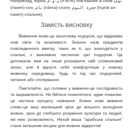
Наприклад, корінь
ن-و-م
(n-w-m) пов'язаний зі сном (
نوم
(nawm)-сон,
نام
(nāma)-спати,
حجرة النوم
(hujrat an-
nawm)-спальня).
Замість висновку
Вивчення мови-це захоплива подорож, що відкриває
нові світи та можливості. Знання назв предметів
повсякденного вжитку, таких як ті, що знаходяться у
спальні, є важливою частиною цієї подорожі. Це
допомагає вам не лише розширити свій словниковий
запас, але й відчути себе комфортніше у новому
мовному середовищі, будь то під час подорожей,
читання або спілкування.
Пам'ятайте, що головне у вивченні-це послідовність
та зацікавленість. Не бійтеся помилятися, адже помилки-
це частина процесу навчання. Кожне нове вивчене
слово-це ваш маленький крок до вільного володіння
мовою, крок до глибшого розуміння культури та людей,
які нею розмовляють. Нехай ваша "арабська спальня"
стане затишним місцем для мовних відкриттів!