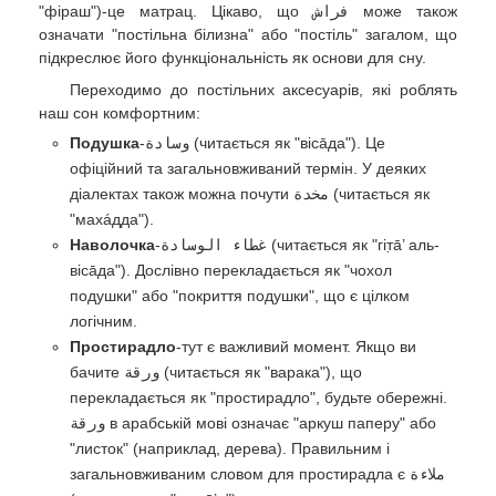
"фіраш")-це матрац. Цікаво, що
فراش
може також
означати "постільна білизна" або "постіль" загалом, що
підкреслює його функціональність як основи для сну.
Переходимо до постільних аксесуарів, які роблять
наш сон комфортним:
Подушка
-
وسادة
(читається як "вісāда"). Це
офіційний та загальновживаний термін. У деяких
діалектах також можна почути
مخدة
(читається як
"махáдда").
Наволочка
-
غطاء الوسادة
(читається як "гіт̣а̄’ аль-
вісāда"). Дослівно перекладається як "чохол
подушки" або "покриття подушки", що є цілком
логічним.
Простирадло
-тут є важливий момент. Якщо ви
бачите
ورقة
(читається як "варака"), що
перекладається як "простирадло", будьте обережні.
ورقة
в арабській мові означає "аркуш паперу" або
"листок" (наприклад, дерева). Правильним і
загальновживаним словом для простирадла є
ملاءة