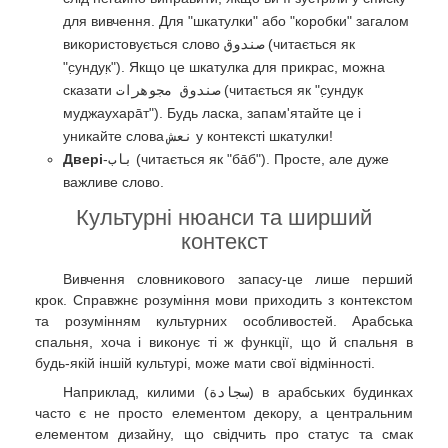
для вивчення. Для "шкатулки" або "коробки" загалом
використовується слово
صندوق
(читається як
"с̣ундук̣"). Якщо це шкатулка для прикрас, можна
сказати
صندوق مجوهرات
(читається як "с̣ундук̣
муджаухарāт"). Будь ласка, запам'ятайте це і
уникайте слова
نعش
у контексті шкатулки!
Двері
-
باب
(читається як "ба̄б"). Просте, але дуже
важливе слово.
Культурні нюанси та ширший
контекст
Вивчення словникового запасу-це лише перший
крок. Справжнє розуміння мови приходить з контекстом
та розумінням культурних особливостей. Арабська
спальня, хоча і виконує ті ж функції, що й спальня в
будь-якій іншій культурі, може мати свої відмінності.
Наприклад, килими (
سجادة
) в арабських будинках
часто є не просто елементом декору, а центральним
елементом дизайну, що свідчить про статус та смак