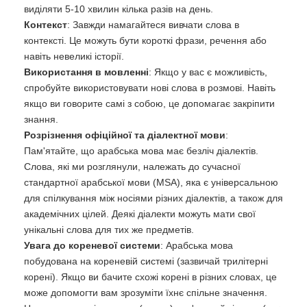
виділяти 5-10 хвилин кілька разів на день.
Контекст
: Завжди намагайтеся вивчати слова в
контексті. Це можуть бути короткі фрази, речення або
навіть невеликі історії.
Використання в мовленні
: Якщо у вас є можливість,
спробуйте використовувати нові слова в розмові. Навіть
якщо ви говорите самі з собою, це допомагає закріпити
знання.
Розрізнення офіційної та діалектної мови
:
Пам'ятайте, що арабська мова має безліч діалектів.
Слова, які ми розглянули, належать до сучасної
стандартної арабської мови (MSA), яка є універсальною
для спілкування між носіями різних діалектів, а також для
академічних цілей. Деякі діалекти можуть мати свої
унікальні слова для тих же предметів.
Увага до кореневої системи
: Арабська мова
побудована на кореневій системі (зазвичай трилітерні
корені). Якщо ви бачите схожі корені в різних словах, це
може допомогти вам зрозуміти їхнє спільне значення.