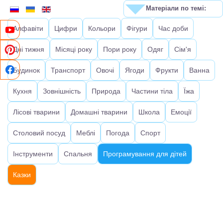
Матеріали по темі:
Алфавіти
Цифри
Кольори
Фігури
Час доби
Дні тижня
Місяці року
Пори року
Одяг
Сім'я
Будинок
Транспорт
Овочі
Ягоди
Фрукти
Ванна
Кухня
Зовнішність
Природа
Частини тіла
Їжа
Лісові тварини
Домашні тварини
Школа
Емоції
Столовий посуд
Меблі
Погода
Спорт
Інструменти
Спальня
Програмування для дітей
Казки