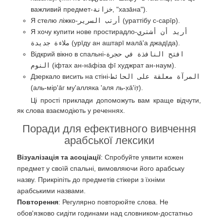
важливий предмет-
خزانة
, "хазāна").
Я стелю ліжко-
أرتب السرير
(ураттібу с-сарīр).
Я хочу купити нове простирадло-
أريد أن أشتري
ملاءة جديدة
(урīду ан аштарī мала̄'а джадīда).
Відкрий вікно в спальні-
افتح النافذة في حجرة
النوم
(іфтах ан-на̄фіза фī худжрат ан-наум).
Дзеркало висить на стіні-
المرآة معلقة على الحائط
(аль-мір'а̄г му'алляка 'аля ль-х̣а̄'іт̣).
Ці прості приклади допоможуть вам краще відчути,
як слова взаємодіють у реченнях.
Поради для ефективного вивчення
арабської лексики
Візуалізація та асоціації
: Спробуйте уявити кожен
предмет у своїй спальні, вимовляючи його арабську
назву. Прикріпіть до предметів стікери з їхніми
арабськими назвами.
Повторення
: Регулярно повторюйте слова. Не
обов'язково сидіти годинами над словником-достатньо