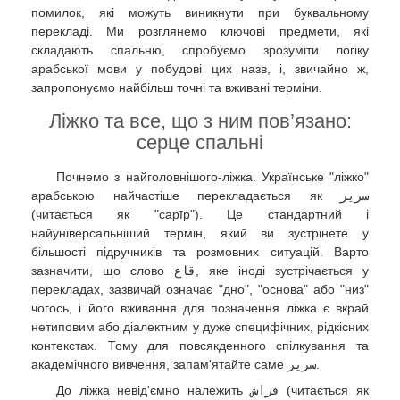
помилок, які можуть виникнути при буквальному
перекладі. Ми розглянемо ключові предмети, які
складають спальню, спробуємо зрозуміти логіку
арабської мови у побудові цих назв, і, звичайно ж,
запропонуємо найбільш точні та вживані терміни.
Ліжко та все, що з ним пов’язано:
серце спальні
Почнемо з найголовнішого-ліжка. Українське "ліжко"
арабською найчастіше перекладається як
سرير
(читається як "сарīр"). Це стандартний і
найуніверсальніший термін, який ви зустрінете у
більшості підручників та розмовних ситуацій. Варто
зазначити, що слово
قاع
, яке іноді зустрічається у
перекладах, зазвичай означає "дно", "основа" або "низ"
чогось, і його вживання для позначення ліжка є вкрай
нетиповим або діалектним у дуже специфічних, рідкісних
контекстах. Тому для повсякденного спілкування та
академічного вивчення, запам'ятайте саме
سرير
.
До ліжка невід'ємно належить
فراش
(читається як