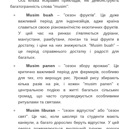
Ось кілька яскравих прикладів, які демонструють
багатогранність слова "musim":
Musim buah
– "сезон фруктів". Це дуже
важливий період для індонезійців, адже країна
славиться своєю різноманітністю екзотичних фруктів.
У цей час на ринках з'являються дуріани,
мангустани, рамбутани, лонган та інші фрукти в
достатку, і ціни на них знижуються. "Musim buah" –
це період справжнього достатку і радості для
багатьох.
Musim panen
– "сезон збору врожаю". Це
критично важливий період для фермерів, особливо
для тих, хто вирощує рис. Урожай рису збирають
кілька разів на рік, і кожен "musim panen" є
центральною подією в житті багатьох сільських
громад, що часто супроводжується особливими
ритуалами та святами.
Musim liburan
– "сезон відпусток" або "сезон
свят". Це час, коли школярі та студенти мають
канікули, а багато дорослих беруть відпустки. У цей
період пожвавлюється внутрішній туризм, дороги