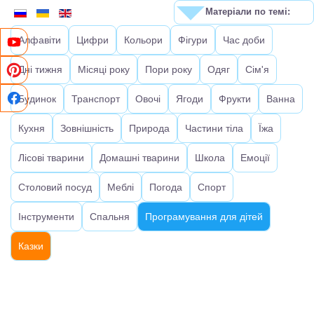
Матеріали по темі:
Алфавіти
Цифри
Кольори
Фігури
Час доби
Дні тижня
Місяці року
Пори року
Одяг
Сім'я
Будинок
Транспорт
Овочі
Ягоди
Фрукти
Ванна
Кухня
Зовнішність
Природа
Частини тіла
Їжа
Лісові тварини
Домашні тварини
Школа
Емоції
Столовий посуд
Меблі
Погода
Спорт
Інструменти
Спальня
Програмування для дітей
Казки