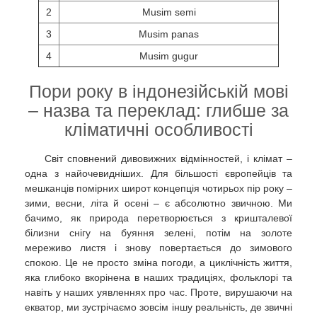
2
Musim semi
3
Musim panas
4
Musim gugur
Пори року в індонезійській мові
– назва та переклад: глибше за
кліматичні особливості
Світ сповнений дивовижних відмінностей, і клімат –
одна з найочевидніших. Для більшості європейців та
мешканців помірних широт концепція чотирьох пір року –
зими, весни, літа й осені – є абсолютно звичною. Ми
бачимо, як природа перетворюється з кришталевої
білизни снігу на буяння зелені, потім на золоте
мереживо листя і знову повертається до зимового
спокою. Це не просто зміна погоди, а циклічність життя,
яка глибоко вкорінена в наших традиціях, фольклорі та
навіть у наших уявленнях про час. Проте, вирушаючи на
екватор, ми зустрічаємо зовсім іншу реальність, де звичні