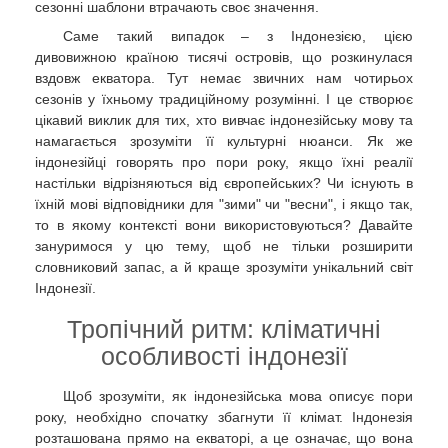
сезонні шаблони втрачають своє значення.
Саме такий випадок – з Індонезією, цією
дивовижною країною тисячі островів, що розкинулася
вздовж екватора. Тут немає звичних нам чотирьох
сезонів у їхньому традиційному розумінні. І це створює
цікавий виклик для тих, хто вивчає індонезійську мову та
намагається зрозуміти її культурні нюанси. Як же
індонезійці говорять про пори року, якщо їхні реалії
настільки відрізняються від європейських? Чи існують в
їхній мові відповідники для "зими" чи "весни", і якщо так,
то в якому контексті вони використовуються? Давайте
зануримося у цю тему, щоб не тільки розширити
словниковий запас, а й краще зрозуміти унікальний світ
Індонезії.
Тропічний ритм: кліматичні
особливості індонезії
Щоб зрозуміти, як індонезійська мова описує пори
року, необхідно спочатку збагнути її клімат. Індонезія
розташована прямо на екваторі, а це означає, що вона