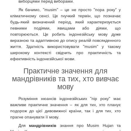
виборцями перед виборами.
Як бачимо, "musim" – це не просто "пора року" у
кліматичному сенсі. Це гнучкий термін, що позначає
будь-який визначений період, який характеризується
певними подіями, явищами або діями, що
повторюються. Це робить індонезійську мову дуже
виразною та адаптивною до опису реалій повсякденного
життя. Здатність використовувати "musim" у такому
широкому контексті свідчить про практичність та
ефективність індонезійської мови.
Практичне значення для
мандрівників та тих, хто вивчає
мову
Розуміння нюансів індонезійських "пір року" має
важливе практичне значення – як для тих, хто планує
подорож до цієї дивовижної країни, так і для тих, хто
прагне опанувати її мову.
Для
мандрівників
знання про Musim Hujan та