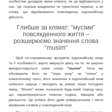
особистим досвідом зміни клімату, як це відбувається у
нас. Це скоріше академічні чи туристичні терміни, а не
слова, що відображають повсякденну індонезійську
дійсність.
Глибше за клімат: "мусіми"
повсякденного життя –
розширюємо значення слова
"musim"
Щоб по-справжньому зрозуміти індонезійську мову
та її особливості, варто звернути увагу на те, як широко
використовується саме слово
"musim"
. Хоча ми
обговорили його як "пора року" чи "сезон" у
кліматичному сенсі, його значення в індонезійській мові
набагато ширше і виходить за рамки лише погодних
явищ. "Musim" може позначати будь-який період часу,
що характеризується певною подією, явищем або
діяльністю. Це робить його дуже універсальним і часто
вживаним словом у повсякденній мові.