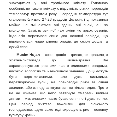
знаходиться у зоні тропічного клімату. Головною
особливістю такого клімату є відсутність різких перепадів
температур протягом року – середня температура тут
становить близько 27-28 градусів Цельсія, і ці показники
майже не змінюються ані вдень, ані вночі, ані за
місяцями. Замість звичної нам зміни чотирьох сезонів,
Індонезія переживає лише два основні періоди, що
відрізняються лише рівнем опадів: це сезон дощів та
сухий сезон.
Musim Hujan
– сезон дощів – триває, як правило, з
жовтня-листопада до квітня-травня. Він
характеризується рясними, часто зливовими опадами,
високою вологістю та інтенсивною зеленню. Дощі можуть
бути короткочасними, але дуже сильними,
перетворюючи вулиці на повноводні річки за лічені
хвилини, або ж іноді затягуватися на кілька годин. Проте
це не означає, що небо затягнуте хмарами цілими
днями – між зливами часто буває сонячно і дуже тепло.
Цей період життєво важливий для сільського
господарства, адже саме тоді вирощують рис – основну
культуру країни.