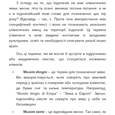
З огляду на те, що Індонезія не має кліматичних
зими, весни, літа та осені, виникає логічне питання: а чи
є в індонезійській мові слова для позначення цих пір
року? Відповідь – так, є. Проте їхнє використання має
специфічний контекст, і вони не позначають реальних
кліматичних явищ на території Індонезії. Ці терміни
з'явилися в мові завдяки контактам із західними
культурами, освіті та необхідності описувати реалії інших
країн.
Ось ці терміни, які ви могли б зустріти в підручниках
або академічних текстах, що стосуються іноземних
кліматів:
Musim dingin
– це термін для позначення зими.
Він використовується, коли говорять про зимовий
період у країнах з помірним або холодним кліматом,
де буває сніг та низькі температури. Наприклад,
"Musim dingin di Eropa" – "Зима в Європі". Звісно,
індонезійці ніколи не скажуть про зиму у себе на
батьківщині.
Musim semi
– це відповідник весни. Так само, як