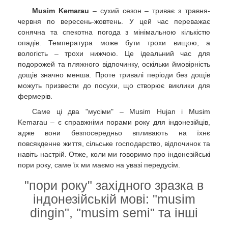
Musim Kemarau
– сухий сезон – триває з травня-
червня по вересень-жовтень. У цей час переважає
сонячна та спекотна погода з мінімальною кількістю
опадів. Температура може бути трохи вищою, а
вологість – трохи нижчою. Це ідеальний час для
подорожей та пляжного відпочинку, оскільки ймовірність
дощів значно менша. Проте тривалі періоди без дощів
можуть призвести до посухи, що створює виклики для
фермерів.
Саме ці два "мусіми" – Musim Hujan і Musim
Kemarau – є справжніми порами року для індонезійців,
адже вони безпосередньо впливають на їхнє
повсякденне життя, сільське господарство, відпочинок та
навіть настрій. Отже, коли ми говоримо про індонезійські
пори року, саме їх ми маємо на увазі передусім.
"пори року" західного зразка в
індонезійській мові: "musim
dingin", "musim semi" та інші