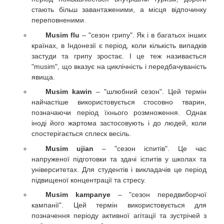
стають більш завантаженими, а місця відпочинку
переповненими.
Musim flu
– "сезон грипу". Як і в багатьох інших
країнах, в Індонезії є період, коли кількість випадків
застуди та грипу зростає. І це теж називається
"musim", що вказує на циклічність і передбачуваність
явища.
Musim kawin
– "шлюбний сезон". Цей термін
найчастіше використовується стосовно тварин,
позначаючи період їхнього розмноження. Однак
іноді його жартома застосовують і до людей, коли
спостерігається сплеск весіль.
Musim ujian
– "сезон іспитів". Це час
напруженої підготовки та здачі іспитів у школах та
університетах. Для студентів і викладачів це період
підвищеної концентрації та стресу.
Musim kampanye
– "сезон передвиборчої
кампанії". Цей термін використовується для
позначення періоду активної агітації та зустрічей з