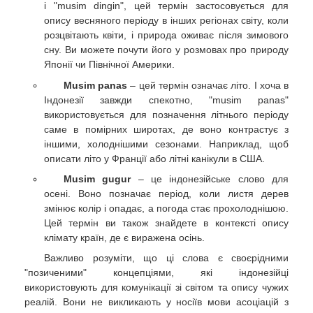
і "musim dingin", цей термін застосовується для
опису весняного періоду в інших регіонах світу, коли
розцвітають квіти, і природа оживає після зимового
сну. Ви можете почути його у розмовах про природу
Японії чи Північної Америки.
Musim panas
– цей термін означає літо. І хоча в
Індонезії завжди спекотно, "musim panas"
використовується для позначення літнього періоду
саме в помірних широтах, де воно контрастує з
іншими, холоднішими сезонами. Наприклад, щоб
описати літо у Франції або літні канікули в США.
Musim gugur
– це індонезійське слово для
осені. Воно позначає період, коли листя дерев
змінює колір і опадає, а погода стає прохолоднішою.
Цей термін ви також знайдете в контексті опису
клімату країн, де є виражена осінь.
Важливо розуміти, що ці слова є своєрідними
"позиченими" концепціями, які індонезійці
використовують для комунікації зі світом та опису чужих
реалій. Вони не викликають у носіїв мови асоціацій з