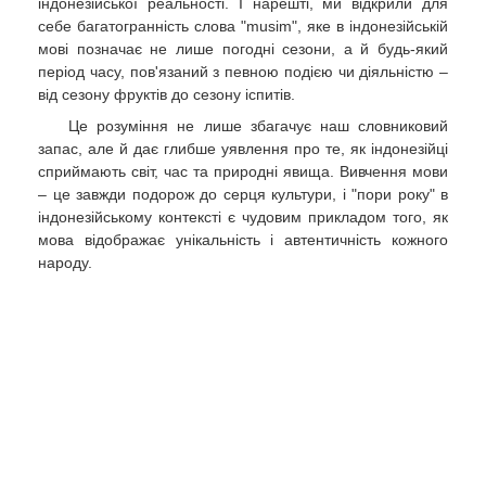
індонезійської реальності. І нарешті, ми відкрили для
себе багатогранність слова "musim", яке в індонезійській
мові позначає не лише погодні сезони, а й будь-який
період часу, пов'язаний з певною подією чи діяльністю –
від сезону фруктів до сезону іспитів.
Це розуміння не лише збагачує наш словниковий
запас, але й дає глибше уявлення про те, як індонезійці
сприймають світ, час та природні явища. Вивчення мови
– це завжди подорож до серця культури, і "пори року" в
індонезійському контексті є чудовим прикладом того, як
мова відображає унікальність і автентичність кожного
народу.