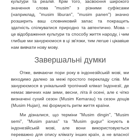
культури та реалій. Крім того, засвоєння широкого
значення слова "musim" з різними суфіксами
(наприклад, "musim liburan", "musim panen") значно
розширить ваш словниковий запас та покращить
здатність спілкуватися природно та автентично. Мова –
це відображення культури та способу життя народу, і чим
глибше ми занурюємося в ці зв'язки, тим легше і цікавіше
нам вивчати нову мову.
Завершальні думки
Отже, вивчаючи пори року в індонезійській мові, ми
виходимо далеко за межі простого перекладу слів. Ми
занурюємося в унікальний тропічний клімат Індонезії, де
немає звичних нам зими, весни, літа й осені, але є чітко
визначені сухий сезон (Musim Kemarau) та сезон дощів
(Musim Hujan), які формують ритм життя країни.
Ми дізналися, що терміни "Musim dingin", "Musim
semi", "Musim panas" та "Musim gugur" існують в
індонезійській мові, але вони використовуються
переважно для опису клімату інших країн, а не власної