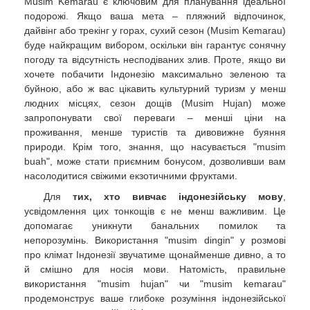
Musim Kemarau є ключовим для планування ідеальної
подорожі. Якщо ваша мета – пляжний відпочинок,
дайвінг або трекінг у горах, сухий сезон (Musim Kemarau)
буде найкращим вибором, оскільки він гарантує сонячну
погоду та відсутність несподіваних злив. Проте, якщо ви
хочете побачити Індонезію максимально зеленою та
буйною, або ж вас цікавить культурний туризм у менш
людних місцях, сезон дощів (Musim Hujan) може
запропонувати свої переваги – менші ціни на
проживання, менше туристів та дивовижне буяння
природи. Крім того, знання, що насувається "musim
buah", може стати приємним бонусом, дозволивши вам
насолодитися свіжими екзотичними фруктами.
Для
тих, хто вивчає індонезійську мову
,
усвідомлення цих тонкощів є не менш важливим. Це
допомагає уникнути банальних помилок та
непорозумінь. Використання "musim dingin" у розмові
про клімат Індонезії звучатиме щонайменше дивно, а то
й смішно для носія мови. Натомість, правильне
використання "musim hujan" чи "musim kemarau"
продемонструє ваше глибоке розуміння індонезійської