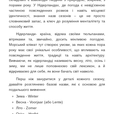
порами року. У Нідерландах, де погода є невід'ємною
частиною повсякденних розмов і навіть місцевої
ідентичності, знання назв сезонів – це не просто
словниковий запас, а ключ до розуміння менталітету та
способу життя.
Нідерланди- країна, відома своїми тюльпанами,
вітряками та, звичайно, досить мінливою погодою.
Морський клімат тут створює умови, за яких кожна пора
року має свої унікальні особливості, що впливають на
повсякденне життя, традиції та навіть архітектуру.
Вивчаючи, як нідерландці називають весну, літо, осінь і
зиму, ми не лише поповнюємо свій лексикон, а й
відкриваємо для себе, як вони бачать світ навколо.
Перш ніж зануритися у деталі кожного сезону,
давайте розглянемо базові назви, які є основою для
подальшого вивчення:
Зима - Winter
Весна - Voorjaar (або Lente)
Літо - Zomer
Осінь - Herfst