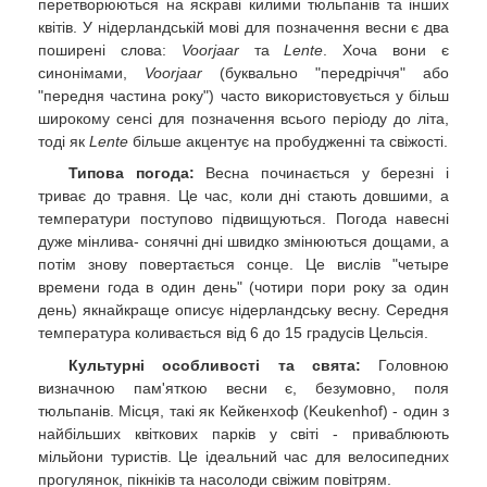
перетворюються на яскраві килими тюльпанів та інших
квітів. У нідерландській мові для позначення весни є два
поширені слова:
Voorjaar
та
Lente
. Хоча вони є
синонімами,
Voorjaar
(буквально "передріччя" або
"передня частина року") часто використовується у більш
широкому сенсі для позначення всього періоду до літа,
тоді як
Lente
більше акцентує на пробудженні та свіжості.
Типова погода:
Весна починається у березні і
триває до травня. Це час, коли дні стають довшими, а
температури поступово підвищуються. Погода навесні
дуже мінлива- сонячні дні швидко змінюються дощами, а
потім знову повертається сонце. Це вислів "четыре
времени года в один день" (чотири пори року за один
день) якнайкраще описує нідерландську весну. Середня
температура коливається від 6 до 15 градусів Цельсія.
Культурні особливості та свята:
Головною
визначною пам'яткою весни є, безумовно, поля
тюльпанів. Місця, такі як Кейкенхоф (Keukenhof) - один з
найбільших квіткових парків у світі - приваблюють
мільйони туристів. Це ідеальний час для велосипедних
прогулянок, пікніків та насолоди свіжим повітрям.