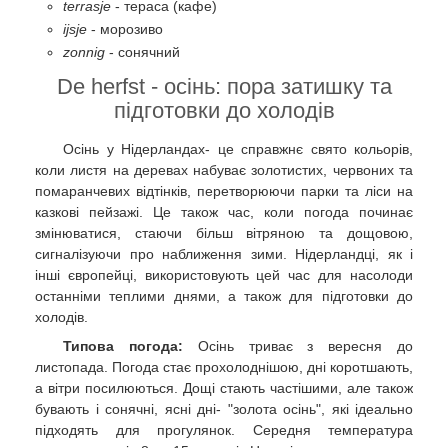
terrasje
- тераса (кафе)
ijsje
- морозиво
zonnig
- сонячний
De herfst - осінь: пора затишку та
підготовки до холодів
Осінь у Нідерландах- це справжнє свято кольорів,
коли листя на деревах набуває золотистих, червоних та
помаранчевих відтінків, перетворюючи парки та ліси на
казкові пейзажі. Це також час, коли погода починає
змінюватися, стаючи більш вітряною та дощовою,
сигналізуючи про наближення зими. Нідерландці, як і
інші європейці, використовують цей час для насолоди
останніми теплими днями, а також для підготовки до
холодів.
Типова погода:
Осінь триває з вересня до
листопада. Погода стає прохолоднішою, дні коротшають,
а вітри посилюються. Дощі стають частішими, але також
бувають і сонячні, ясні дні- "золота осінь", які ідеально
підходять для прогулянок. Середня температура