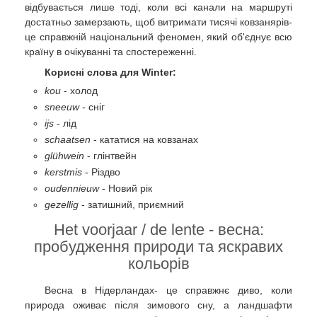
відбувається лише тоді, коли всі канали на маршруті
достатньо замерзають, щоб витримати тисячі ковзанярів-
це справжній національний феномен, який об'єднує всю
країну в очікуванні та спостереженні.
Корисні слова для Winter:
kou
- холод
sneeuw
- сніг
ijs
- лід
schaatsen
- кататися на ковзанах
glühwein
- глінтвейн
kerstmis
- Різдво
oudennieuw
- Новий рік
gezellig
- затишний, приємний
Het voorjaar / de lente - весна:
пробудження природи та яскравих
кольорів
Весна в Нідерландах- це справжнє диво, коли
природа оживає після зимового сну, а ландшафти