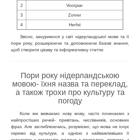
2
Voorjaar
3
Zomer
4
Herfst
Звісно, зануримося у світ нідерландської мови та її
пори року, розширюючи та доповнюючи базові знання,
щоб створити цікаву та інформативну статтю.
Пори року нідерландською
мовою- їхня назва та переклад,
а також трохи про культуру та
погоду
Коли ми вивчаємо нову мову, часто починаємо з
найпростіших речей- привітань, числівників, основних
фраз. Але заглиблюючись, розуміємо, що мова не існує
окремо від культури, а однією з найважливіших її
складових є взаємодія людини з природою, зокрема, з