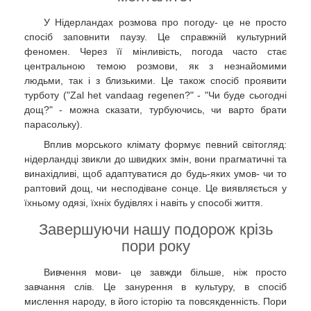
У Нідерландах розмова про погоду- це не просто
спосіб заповнити паузу. Це справжній культурний
феномен. Через її мінливість, погода часто стає
центральною темою розмови, як з незнайомими
людьми, так і з близькими. Це також спосіб проявити
турботу ("Zal het vandaag regenen?" - "Чи буде сьогодні
дощ?" - можна сказати, турбуючись, чи варто брати
парасольку).
Вплив морського клімату формує певний світогляд:
нідерландці звикли до швидких змін, вони прагматичні та
винахідливі, щоб адаптуватися до будь-яких умов- чи то
раптовий дощ, чи несподіване сонце. Це виявляється у
їхньому одязі, їхніх будівлях і навіть у способі життя.
Завершуючи нашу подорож крізь
пори року
Вивчення мови- це завжди більше, ніж просто
завчання слів. Це занурення в культуру, в спосіб
мислення народу, в його історію та повсякденність. Пори