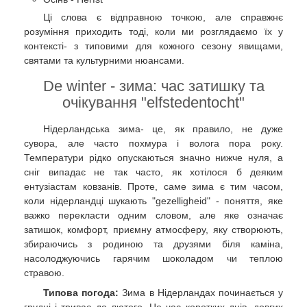
Ці слова є відправною точкою, але справжнє
розуміння приходить тоді, коли ми розглядаємо їх у
контексті- з типовими для кожного сезону явищами,
святами та культурними нюансами.
De winter - зима: час затишку та
очікування "elfstedentocht"
Нідерландська зима- це, як правило, не дуже
сувора, але часто похмура і волога пора року.
Температури рідко опускаються значно нижче нуля, а
сніг випадає не так часто, як хотілося б деяким
ентузіастам ковзанів. Проте, саме зима є тим часом,
коли нідерландці шукають "gezelligheid" - поняття, яке
важко перекласти одним словом, але яке означає
затишок, комфорт, приємну атмосферу, яку створюють,
збираючись з родиною та друзями біля каміна,
насолоджуючись гарячим шоколадом чи теплою
стравою.
Типова погода:
Зима в Нідерландах починається у