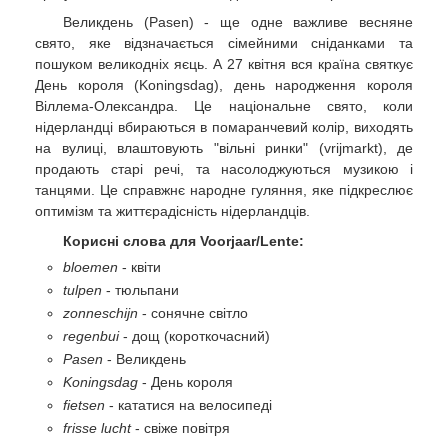
Великдень (Pasen) - ще одне важливе весняне
свято, яке відзначається сімейними сніданками та
пошуком великодніх яєць. А 27 квітня вся країна святкує
День короля (Koningsdag), день народження короля
Віллема-Олександра. Це національне свято, коли
нідерландці вбираються в помаранчевий колір, виходять
на вулиці, влаштовують "вільні ринки" (vrijmarkt), де
продають старі речі, та насолоджуються музикою і
танцями. Це справжнє народне гуляння, яке підкреслює
оптимізм та життєрадісність нідерландців.
Корисні слова для Voorjaar/Lente:
bloemen
- квіти
tulpen
- тюльпани
zonneschijn
- сонячне світло
regenbui
- дощ (короткочасний)
Pasen
- Великдень
Koningsdag
- День короля
fietsen
- кататися на велосипеді
frisse lucht
- свіже повітря