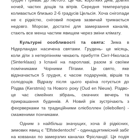
грудні і триває до лютого. Це час коротких днів, довгих
ночей, частих дощів та вітрів. Середня температура
коливається близько 2-6 градусів Цельсія. Хоча снігопади
не є рідкістю, сніговий покрив зазвичай тримається
недовго. Морози, достатні для замерзання каналів,
стають все менш частим явищем через зміни клімату.
Культурні особливості та свята:
Зима в
Нідерландах насичена святами. Грудень- це місяць,
коли діти з нетерпінням чекають прибуття Сінт-Ніколаса
(Sinterklaas) з Іспанії на пароплаві, разом зі своїми
помічниками Чорними Пітами. Це свято, яке
відзначається 5 грудня, є часом подарунків, віршів та
солодощів. Відразу після цього країна готується до
Різдва (Kerstmis) та Нового року (Oud en Nieuw). Різдво-
це час сімейних зібрань, смачних вечерь та
прикрашання будинків. А Новий рік зустрічають з
феєрверками та традиційними олієболлен (oliebollen) -
смаженими пончиками.
Одним з найбільш значущих, хоча й рідкісних,
зимових явищ є "Elfstedentocht" - одинадцятимісний забіг
на ковзанах по замерзлих каналах Фрісландії. Ця подія