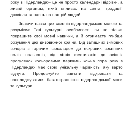
року в Нідерландах- це не просто календарні відрізки, а
живий організм, який впливає на свята, традиції,
дозвілля та навіть на настрій людей.
Знаючи назви цих сезонів нідерландською мовою та
розуміючи їхні культурні особливості, ви не тільки
покращите свої мовні навички, а й отримаєте глибше
розуміння цієї дивовижної країни. Від затишних зимових
вечорів з гарячим шоколадом до яскравих весняних
полів тюльпанів, від літніх фестивалів до осінніх
прогулянок кольоровими парками- кожна пора року в
Нідерландах має свою унікальну чарівність, яку варто
відчути. Продовжуйте вивчати, відкривати та
насолоджуватися багатогранністю нідерландської мови
та культури!