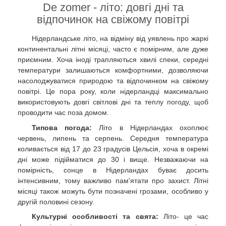
De zomer - літо: довгі дні та
відпочинок на свіжому повітрі
Нідерландське літо, на відміну від уявлень про жаркі
континентальні літні місяці, часто є помірним, але дуже
приємним. Хоча іноді трапляються хвилі спеки, середні
температури залишаються комфортними, дозволяючи
насолоджуватися природою та відпочинком на свіжому
повітрі. Це пора року, коли нідерландці максимально
використовують довгі світлові дні та теплу погоду, щоб
проводити час поза домом.
Типова погода:
Літо в Нідерландах охоплює
червень, липень та серпень. Середня температура
коливається від 17 до 23 градусів Цельсія, хоча в окремі
дні може підійматися до 30 і вище. Незважаючи на
помірність, сонце в Нідерландах буває досить
інтенсивним, тому важливо пам'ятати про захист. Літні
місяці також можуть бути позначені грозами, особливо у
другій половині сезону.
Культурні особливості та свята:
Літо- це час