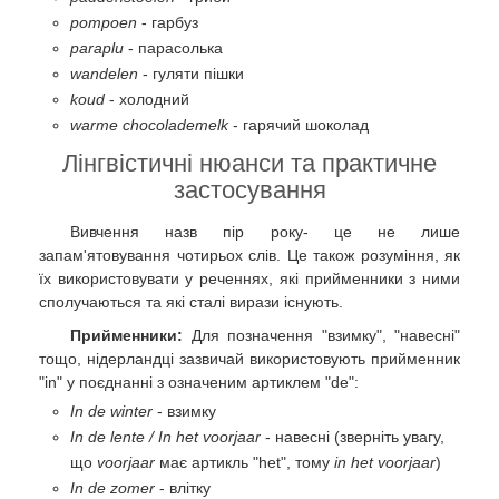
pompoen
- гарбуз
paraplu
- парасолька
wandelen
- гуляти пішки
koud
- холодний
warme chocolademelk
- гарячий шоколад
Лінгвістичні нюанси та практичне
застосування
Вивчення назв пір року- це не лише
запам'ятовування чотирьох слів. Це також розуміння, як
їх використовувати у реченнях, які прийменники з ними
сполучаються та які сталі вирази існують.
Прийменники:
Для позначення "взимку", "навесні"
тощо, нідерландці зазвичай використовують прийменник
"in" у поєднанні з означеним артиклем "de":
In de winter
- взимку
In de lente / In het voorjaar
- навесні (зверніть увагу,
що
voorjaar
має артикль "het", тому
in het voorjaar
)
In de zomer
- влітку