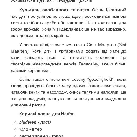
коливається від 8 до 15 градусів Цельсія.
Культурні особливості та свята:
Осінь- ідеальний
час для прогулянок по лісах, щоб насолодитися зміною
листя та зібрати гриби або каштани. Це також сезон для
збору врожаю, хоча у Нідерландах це не так виражено,
як у деяких аграрних країнах.
У листопаді відзначається свято Синт-Маартен (Sint
Maarten), коли діти з ліхтариками ходять від хати до
хати, співають пісні та отримують солодощі- це
своєрідна нідерландська версія Гелловіну, але з більш
давніми коріннями.
Осінь також є початком сезону "gezelligheid", коли
люди проводять більше часу вдома, запалюючи свічки,
читаючи книги та насолоджуючись теплими напоями. Це
час для роздумів, планування та поступового входження
у зимовий режим.
Корисні слова для Herfst:
bladeren
- листя
wind
- вітер
paddenstoelen
- гриби