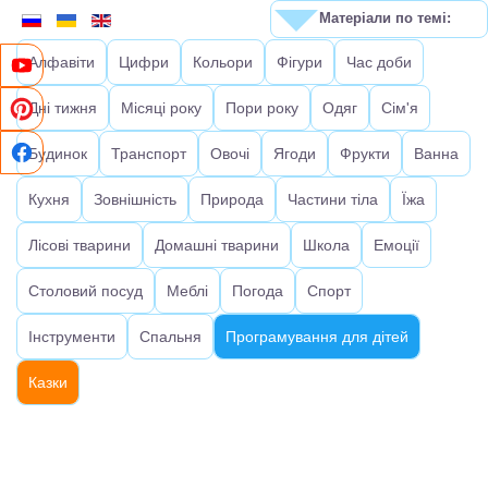
Матеріали по темі:
Алфавіти
Цифри
Кольори
Фігури
Час доби
Дні тижня
Місяці року
Пори року
Одяг
Сім'я
Будинок
Транспорт
Овочі
Ягоди
Фрукти
Ванна
Кухня
Зовнішність
Природа
Частини тіла
Їжа
Лісові тварини
Домашні тварини
Школа
Емоції
Столовий посуд
Меблі
Погода
Спорт
Інструменти
Спальня
Програмування для дітей
Казки