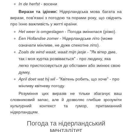
In de herfst
- восени
Вирази та ідіоми:
Нідерландська мова багата на
вирази, пов'язані з погодою та порами року, що свідчить
про їхню важливість у житті країни.
Het weer is omgeslagen
- Погода змінилася (різко).
Een Hollandse zomer
- Нідерландське літо (може
означати мінливе, не дуже спекотне літо).
Zoals de wind waait, waait mijn jasje
- "Як вітер дме,
так і моя куртка розвівається" - про людину, яка
легко пристосовується до обставин або змінює свою
думку.
April doet wat hij wil
- "Квітень робить, що хоче" - про
мінливу квітневу погоду.
Розуміння цих виразів не тільки збагачує ваш
словниковий запас, але й дозволяє глибше зрозуміти
культурний контекст та гумор, притаманний
нідерландцям.
Погода та нідерландський
менталітет