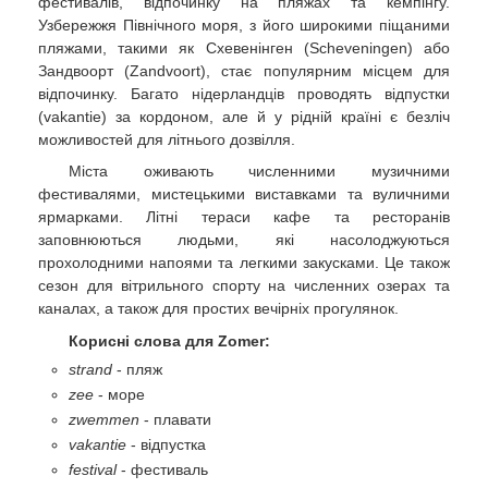
фестивалів, відпочинку на пляжах та кемпінгу.
Узбережжя Північного моря, з його широкими піщаними
пляжами, такими як Схевенінген (Scheveningen) або
Зандвоорт (Zandvoort), стає популярним місцем для
відпочинку. Багато нідерландців проводять відпустки
(vakantie) за кордоном, але й у рідній країні є безліч
можливостей для літнього дозвілля.
Міста оживають численними музичними
фестивалями, мистецькими виставками та вуличними
ярмарками. Літні тераси кафе та ресторанів
заповнюються людьми, які насолоджуються
прохолодними напоями та легкими закусками. Це також
сезон для вітрильного спорту на численних озерах та
каналах, а також для простих вечірніх прогулянок.
Корисні слова для Zomer:
strand
- пляж
zee
- море
zwemmen
- плавати
vakantie
- відпустка
festival
- фестиваль