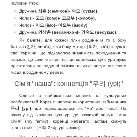
чоловіки тіток:
Дружина
삼촌 (самчхон)
-
숙모 (сукмо)
.
Чоловік
고모 (комо)
-
고모부 (комобу)
.
Чоловік
이모 (імо)
-
이모부 (імобу)
.
Дружина
외삼촌 (весамчхон)
-
외숙모 (весукмо)
.
Як бачите, для кожної гілки родини-чи то з боку
батька (친가, чинґа), чи з боку матері (외가, веґа)-існують
свої терміни, що підкреслює значимість походження та
зв'язків. Це свідчить про те, що корейська культура дуже
орієнтована на родинні зв'язки та чітке розуміння свого
місця в родинному дереві.
Сім'я "наша": концепція "우리 (урі)"
Однією з найцікавіших мовних та культурних
особливостей Кореї є широке використання займенника
우리 (урі)
, що перекладається як "ми" або "наш". На
відміну від західних культур, де зазвичай кажуть "моя
сім'я" (my family), корейці набагато частіше скажуть
"наша сім'я" (우리 가족, урі ґаджок).
Це не просто лінгвістична особливість-це