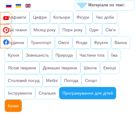
Матеріали по темі:
Алфавіти
Цифри
Кольори
Фігури
Час доби
Дні тижня
Місяці року
Пори року
Одяг
Сім'я
Будинок
Транспорт
Овочі
Ягоди
Фрукти
Ванна
Кухня
Зовнішність
Природа
Частини тіла
Їжа
Лісові тварини
Домашні тварини
Школа
Емоції
Столовий посуд
Меблі
Погода
Спорт
Інструменти
Спальня
Програмування для дітей
Казки