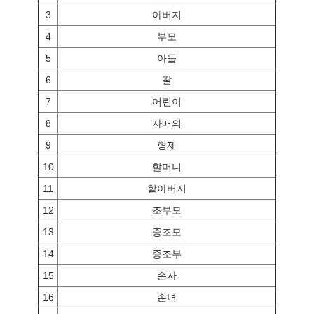
3
아버지
4
부모
5
아들
6
딸
7
어린이
8
자매의
9
형제
10
할머니
11
할아버지
12
조부모
13
증조모
14
증조부
15
손자
16
손녀