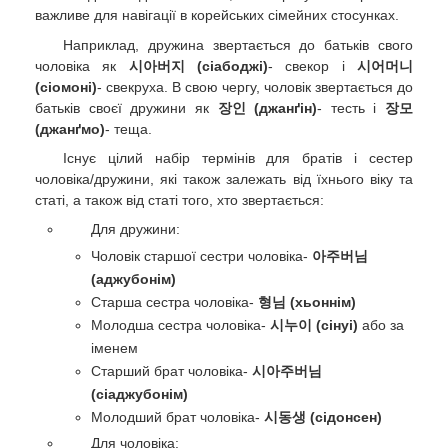
важливе для навігації в корейських сімейних стосунках.
Наприклад, дружина звертається до батьків свого
чоловіка як
시아버지 (сіабоджі)
- свекор і
시어머니
(сіомоні)
- свекруха. В свою чергу, чоловік звертається до
батьків своєї дружини як
장인 (джанґін)
- тесть і
장모
(джанґмо)
- теща.
Існує цілий набір термінів для братів і сестер
чоловіка/дружини, які також залежать від їхнього віку та
статі, а також від статі того, хто звертається:
Для дружини:
Чоловік старшої сестри чоловіка-
아주버님
(аджубонім)
Старша сестра чоловіка-
형님 (хьоннім)
Молодша сестра чоловіка-
시누이 (сінуі)
або за
іменем
Старший брат чоловіка-
시아주버님
(сіаджубонім)
Молодший брат чоловіка-
시동생 (сідонсен)
Для чоловіка: