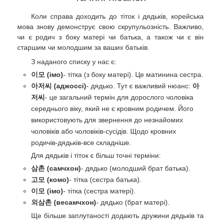
Коли справа доходить до тіток і дядьків, корейська
мова знову демонструє свою скрупульозність. Важливо,
чи є родич з боку матері чи батька, а також чи є він
старшим чи молодшим за ваших батьків.
З наданого списку у нас є:
이모 (імо)
- тітка (з боку матері). Це матинина сестра.
아저씨 (аджоссі)
- дядько. Тут є важливий нюанс:
아
저씨
- це загальний термін для дорослого чоловіка
середнього віку, який не є кровним родичем. Його
використовують для звернення до незнайомих
чоловіків або чоловіків-сусідів. Щодо кровних
родичів-дядьків-все складніше.
Для дядьків і тіток є більш точні терміни:
삼촌 (самчхон)
- дядько (молодший брат батька).
고모 (комо)
- тітка (сестра батька).
이모 (імо)
- тітка (сестра матері).
외삼촌 (весамчхон)
- дядько (брат матері).
Ще більше заплутаності додають дружини дядьків та