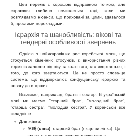
Цей перелік є хорошою відправною точкою, але
справжня глибина починається тоді, коли ми
розглядаємо нюанси, що приховані за цими, здавалося
б, простими перекладами.
Ієрархія та шанобливість: вікові та
гендерні особливості звернень
Однією з найяскравіших рис корейської мови, що
стосується сімейних стосунків, є використання різних
термінів залежно від віку та статі того, хто звертається, і
того, до кого звертаються. Це не просто слова-це
система, що віддзеркалює конфуціанську ієрархію та
повагу до старших.
Візьмемо, наприклад, братів і сестер. В українській
мові ми маємо "старший брат", "молодший брат",
"старша сестра", "молодша сестра". У корейській все
складніше:
Для жінки:
오빠 (оппа)
- старший брат (якщо ви жінка). Це
слово також може використовуватися в