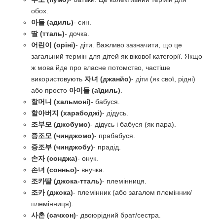
обох.
아들 (адиль)
- син.
딸 (тталь)
- дочка.
어린이 (оріні)
- діти. Важливо зазначити, що це
загальний термін для дітей як вікової категорії. Якщо
ж мова йде про власне потомство, частіше
використовують
자녀 (джанйо)
- діти (як свої, рідні)
або просто
아이들 (аїдиль)
.
할머니 (хальмоні)
- бабуся.
할아버지 (харабоджі)
- дідусь.
조부모 (джобумо)
- дідусь і бабуся (як пара).
증조모 (чинджомо)
- прабабуся.
증조부 (чинджобу)
- прадід.
손자 (сонджа)
- онук.
손녀 (сонньо)
- внучка.
조카딸 (джока-тталь)
- племінниця.
조카 (джока)
- племінник (або загалом племінник/
племінниця).
사촌 (сачхон)
- двоюрідний брат/сестра.