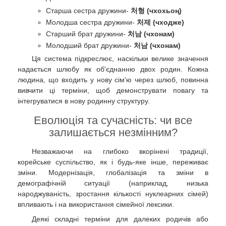
Старша сестра дружини-
처형 (чхохьоң)
Молодша сестра дружини-
처제 (чходже)
Старший брат дружини-
처남 (чхонам)
Молодший брат дружини-
처남 (чхонам)
Ця система підкреслює, наскільки велике значення
надається шлюбу як об'єднанню двох родин. Кожна
людина, що входить у нову сім'ю через шлюб, повинна
вивчити ці терміни, щоб демонструвати повагу та
інтегруватися в нову родинну структуру.
Еволюція та сучасність: чи все
залишається незмінним?
Незважаючи на глибоко вкорінені традиції,
корейське суспільство, як і будь-яке інше, переживає
зміни. Модернізація, глобалізація та зміни в
демографічній ситуації (наприклад, низька
народжуваність, зростання кількості нуклеарних сімей)
впливають і на використання сімейної лексики.
Деякі складні терміни для далеких родичів або