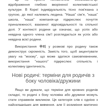
відображення глибоко вкоріненої колективістської
культури. В Кореї індивідуальність тісно пов'язана з
групою, до якої належить людина. "Наша" сім'я, "наша"
школа, "наша" компанія-це підкреслює почуття
приналежності, взаємної відповідальності та спільної
долі. У контексті родини це означає, що успіх або
невдача одного члена сім'ї розглядається як успіх або
невдача всієї родини.
Використання
우리
у розмові про родину також
демонструє скромність. Замість того, щоб акцентувати
увагу на "моєму", що може здатися самовпевненим,
використання "нашого" підкреслює спільність і
колективну ідентичність.
Нові родичі: терміни для родичів з
боку чоловіка/дружини
Якщо ви думали, що терміни для кровних родичів
складні, то родичі з боку чоловіка або дружини можуть
стати справжнім викликом. Ця категорія слів є однією з
найскладніших для вивчення, але її розуміння критично