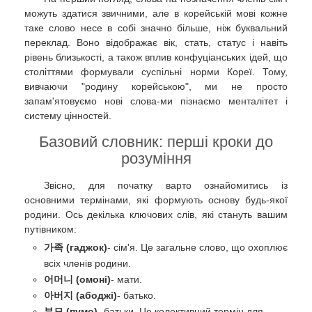
можуть здатися звичними, але в корейській мові кожне
таке слово несе в собі значно більше, ніж буквальний
переклад. Воно відображає вік, стать, статус і навіть
рівень близькості, а також вплив конфуціанських ідей, що
століттями формували суспільні норми Кореї. Тому,
вивчаючи "родину корейською", ми не просто
запам'ятовуємо нові слова-ми пізнаємо менталітет і
систему цінностей.
Базовий словник: перші кроки до
розуміння
Звісно, для початку варто ознайомитись із
основними термінами, які формують основу будь-якої
родини. Ось декілька ключових слів, які стануть вашим
путівником:
가족 (гаджок)
- сім'я. Це загальне слово, що охоплює
всіх членів родини.
어머니 (омоні)
- мати.
아버지 (абоджі)
- батько.
부모 (пумо)
- батьки. Це колективний термін для