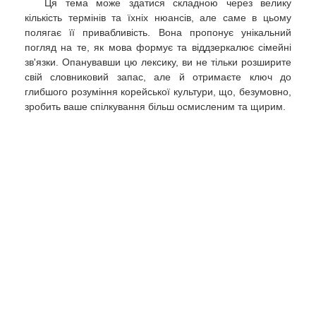
Ця тема може здатися складною через велику
кількість термінів та їхніх нюансів, але саме в цьому
полягає її привабливість. Вона пропонує унікальний
погляд на те, як мова формує та віддзеркалює сімейні
зв'язки. Опанувавши цю лексику, ви не тільки розширите
свій словниковий запас, але й отримаєте ключ до
глибшого розуміння корейської культури, що, безумовно,
зробить ваше спілкування більш осмисленим та щирим.