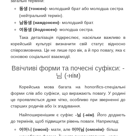
загальні терміни:
동생 (тонсен)
- молодший брат або молодша сестра
(нейтральний термін).
남동생 (намдонсен)
- молодший брат.
여동생 (йодонсен)
- молодша сестра.
Така деталізація підкреслює, наскільки важливо в
корейській культурі визначити свій статус відносно
співрозмовника. Це не лише про вік, а й про повагу, яка є
основою соціальної взаємодії.
Ввічливі форми та почесні суфікси: -
님 (-нім)
Корейська мова багата на honorifics-спеціальні
форми слів або суфікси, що виражають повагу. У родині
це проявляється дуже чітко, особливо при зверненні до
старших родичів або їх згадування.
Найпоширенішим є суфікс
-님 (-нім)
. Його додають
до термінів, щоб підвищити рівень поваги. Наприклад:
어머니 (омоні)
- мати, але
어머님 (омонім)
- більш