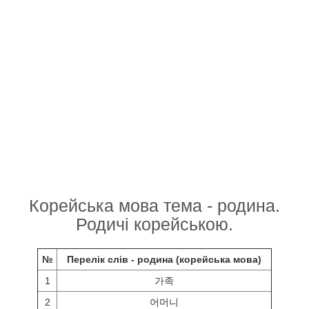
Корейська мова тема - родина.
Родичі корейською.
№
Перелік слів - родина (корейська мова)
1
가족
2
어머니