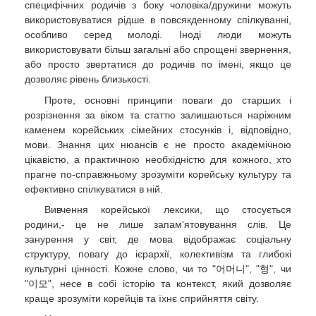
специфічних родичів з боку чоловіка/дружини можуть
використовуватися рідше в повсякденному спілкуванні,
особливо серед молоді. Іноді люди можуть
використовувати більш загальні або спрощені звернення,
або просто звертатися до родичів по імені, якщо це
дозволяє рівень близькості.
Проте, основні принципи поваги до старших і
розрізнення за віком та статтю залишаються наріжним
каменем корейських сімейних стосунків і, відповідно,
мови. Знання цих нюансів є не просто академічною
цікавістю, а практичною необхідністю для кожного, хто
прагне по-справжньому зрозуміти корейську культуру та
ефективно спілкуватися в ній.
Вивчення корейської лексики, що стосується
родини,- це не лише запам'ятовування слів. Це
занурення у світ, де мова відображає соціальну
структуру, повагу до ієрархії, колективізм та глибокі
культурні цінності. Кожне слово, чи то "어머니", "형", чи
"이모", несе в собі історію та контекст, який дозволяє
краще зрозуміти корейців та їхнє сприйняття світу.