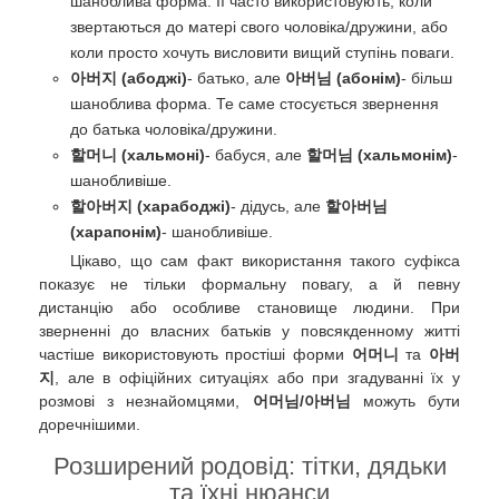
шаноблива форма. Її часто використовують, коли
звертаються до матері свого чоловіка/дружини, або
коли просто хочуть висловити вищий ступінь поваги.
아버지 (абоджі)
- батько, але
아버님 (абонім)
- більш
шаноблива форма. Те саме стосується звернення
до батька чоловіка/дружини.
할머니 (хальмоні)
- бабуся, але
할머님 (хальмонім)
-
шанобливіше.
할아버지 (харабоджі)
- дідусь, але
할아버님
(харапонім)
- шанобливіше.
Цікаво, що сам факт використання такого суфікса
показує не тільки формальну повагу, а й певну
дистанцію або особливе становище людини. При
зверненні до власних батьків у повсякденному житті
частіше використовують простіші форми
어머니
та
아버
지
, але в офіційних ситуаціях або при згадуванні їх у
розмові з незнайомцями,
어머님/아버님
можуть бути
доречнішими.
Розширений родовід: тітки, дядьки
та їхні нюанси