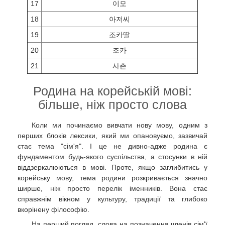
17
이모
18
아저씨
19
조카딸
20
조카
21
사촌
Родина на корейській мові:
більше, ніж просто слова
Коли ми починаємо вивчати нову мову, одним з
перших блоків лексики, який ми опановуємо, зазвичай
стає тема "сім'я". І це не дивно-адже родина є
фундаментом будь-якого суспільства, а стосунки в ній
віддзеркалюються в мові. Проте, якщо заглибитись у
корейську мову, тема родини розкривається значно
ширше, ніж просто перелік іменників. Вона стає
справжнім вікном у культуру, традиції та глибоко
вкорінену філософію.
На перший погляд, слова на позначення членів сім'ї