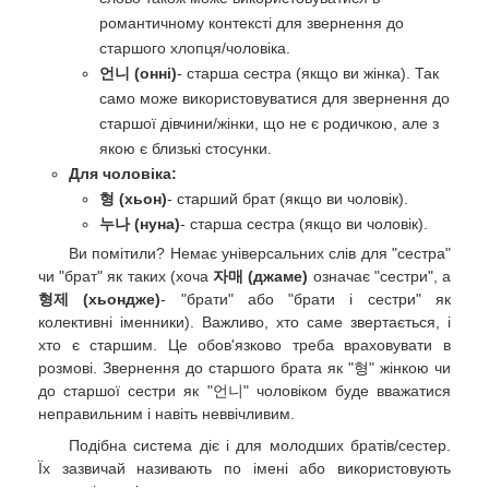
романтичному контексті для звернення до
старшого хлопця/чоловіка.
언니 (онні)
- старша сестра (якщо ви жінка). Так
само може використовуватися для звернення до
старшої дівчини/жінки, що не є родичкою, але з
якою є близькі стосунки.
Для чоловіка:
형 (хьон)
- старший брат (якщо ви чоловік).
누나 (нуна)
- старша сестра (якщо ви чоловік).
Ви помітили? Немає універсальних слів для "сестра"
чи "брат" як таких (хоча
자매 (джаме)
означає "сестри", а
형제 (хьондже)
- "брати" або "брати і сестри" як
колективні іменники). Важливо, хто саме звертається, і
хто є старшим. Це обов'язково треба враховувати в
розмові. Звернення до старшого брата як "형" жінкою чи
до старшої сестри як "언니" чоловіком буде вважатися
неправильним і навіть неввічливим.
Подібна система діє і для молодших братів/сестер.
Їх зазвичай називають по імені або використовують