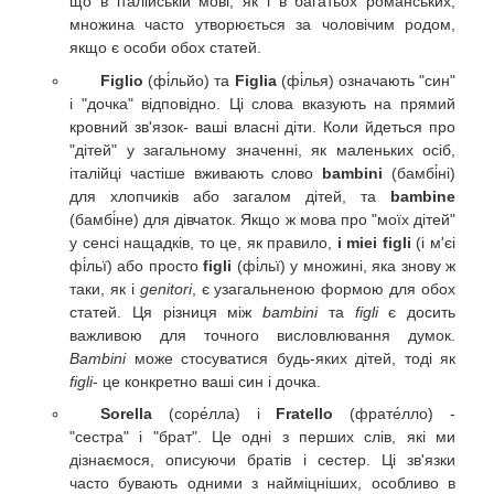
що в італійській мові, як і в багатьох романських,
множина часто утворюється за чоловічим родом,
якщо є особи обох статей.
Figlio
(фі́льйо) та
Figlia
(фі́лья) означають "син"
і "дочка" відповідно. Ці слова вказують на прямий
кровний зв'язок- ваші власні діти. Коли йдеться про
"дітей" у загальному значенні, як маленьких осіб,
італійці частіше вживають слово
bambini
(бамбі́ні)
для хлопчиків або загалом дітей, та
bambine
(бамбі́не) для дівчаток. Якщо ж мова про "моїх дітей"
у сенсі нащадків, то це, як правило,
i miei figli
(і м'єі
фі́льї) або просто
figli
(фі́льї) у множині, яка знову ж
таки, як і
genitori
, є узагальненою формою для обох
статей. Ця різниця між
bambini
та
figli
є досить
важливою для точного висловлювання думок.
Bambini
може стосуватися будь-яких дітей, тоді як
figli
- це конкретно ваші син і дочка.
Sorella
(соре́лла) і
Fratello
(фрате́лло) -
"сестра" і "брат". Це одні з перших слів, які ми
дізнаємося, описуючи братів і сестер. Ці зв'язки
часто бувають одними з найміцніших, особливо в