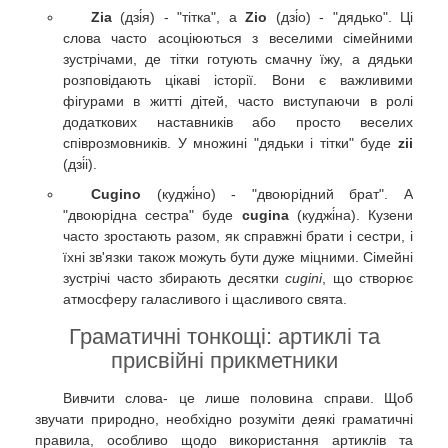
Zia
(дзі́я) - "тітка", а
Zio
(дзі́о) - "дядько". Ці
слова часто асоціюються з веселими сімейними
зустрічами, де тітки готують смачну їжу, а дядьки
розповідають цікаві історії. Вони є важливими
фігурами в житті дітей, часто виступаючи в ролі
додаткових наставників або просто веселих
співрозмовників. У множині "дядьки і тітки" буде
zii
(дзі́і).
Cugino
(куджі́но) - "двоюрідний брат". А
"двоюрідна сестра" буде
cugina
(куджі́на). Кузени
часто зростають разом, як справжні брати і сестри, і
їхні зв'язки також можуть бути дуже міцними. Сімейні
зустрічі часто збирають десятки
cugini
, що створює
атмосферу галасливого і щасливого свята.
Граматичні тонкощі: артиклі та
присвійні прикметники
Вивчити слова- це лише половина справи. Щоб
звучати природно, необхідно розуміти деякі граматичні
правила, особливо щодо використання артиклів та