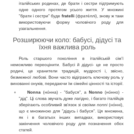
італійських родинах, де брати і сестри підтримують
одне одного протягом усього життя. У множині
"брати і сестри" буде
fratelli
(фрате́ллі), знову ж таки
використовуючи форму чоловічого роду для
узагальнення.
Розширюючи коло: бабусі, дідусі та
їхня важлива роль
Роль старшого покоління в італійській сім'ї
неможливо переоцінити. Бабусі й дідусі- це не просто
родичі, це хранители традицій, мудрості і, звісно,
безмежної любові. Вони часто відіграють ключову роль у
вихованні онуків, передаючи їм сімейні цінності та історії.
Nonna
(но́нна) - "бабуся", а
Nonno
(но́нно) -
"дід". Ці слова звучать дуже лагідно, і багато італійців
зберігають особливий зв'язок зі своїми
nonni
(но́нні),
що є множиною для "дідусь і бабуся". Ця множина,
як і в багатьох інших випадках, використовує
закінчення чоловічого роду для позначення обох
статей.