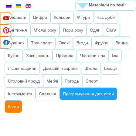
Матеріали по темі:
Алфавіти
Цифри
Кольори
Фігури
Час доби
Дні тижня
Місяці року
Пори року
Одяг
Сім'я
Будинок
Транспорт
Овочі
Ягоди
Фрукти
Ванна
Кухня
Зовнішність
Природа
Частини тіла
Їжа
Лісові тварини
Домашні тварини
Школа
Емоції
Столовий посуд
Меблі
Погода
Спорт
Інструменти
Спальня
Програмування для дітей
Казки