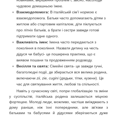
новинами, вирішення проблем і, звісно, насолоди
чудовою домашньою їжею.
Взаємодопомога:
В італійській сім'ї нормою є
взаємодопомога. Батьки часто допомагають дітям з
житлом або стартовим капіталом, діти піклуються
про літніх батьків, а брати і сестри завжди готові
підтримати одне одного.
Важливість імен:
Імена часто передаються з
покоління в покоління. Назвати дитину на честь
дідуся чи бабусі- це поширена практика, що є
виявом пошани та продовженням родоводу.
Весілля та свята:
Сімейні свята- це завжди гучні,
багатолюдні події, де збирається вся велика родина,
включаючи
zii, zie, cugini
(дядьки, тітки, кузени). Це
час для святкування життя, любові та спільності.
Навіть у сучасному світі, попри глобалізацію та зміни
у суспільстві, італійська родина залишається міцною
фортецею. Молоді люди, можливо, частіше виїжджають з
дому раніше, ніж їхні попередники, але зв'язки з
батьками та бабусями й дідусями зберігаються дуже