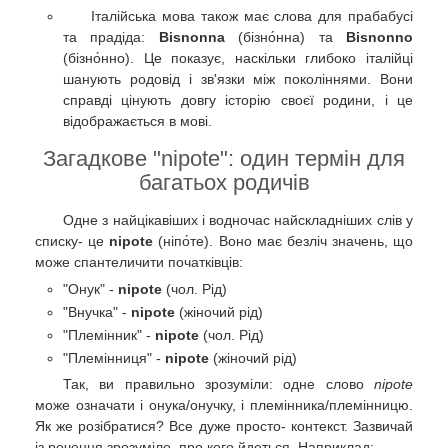
Італійська мова також має слова для прабабусі
та прадіда:
Bisnonna
(бізно́нна) та
Bisnonno
(бізно́нно). Це показує, наскільки глибоко італійці
шанують родовід і зв'язки між поколіннями. Вони
справді цінують довгу історію своєї родини, і це
відображається в мові.
Загадкове "nipote": один термін для
багатьох родичів
Одне з найцікавіших і водночас найскладніших слів у
списку- це
nipote
(ніпо́те). Воно має безліч значень, що
може спантеличити початківців:
"Онук" -
nipote
(чол. Рід)
"Внучка" -
nipote
(жіночий рід)
"Племінник" -
nipote
(чол. Рід)
"Племінниця" -
nipote
(жіночий рід)
Так, ви правильно зрозуміли: одне слово
nipote
може означати і онука/онучку, і племінника/племінницю.
Як же розібратися? Все дуже просто- контекст. Зазвичай
із речення зрозуміло, про кого йдеться. Наприклад: