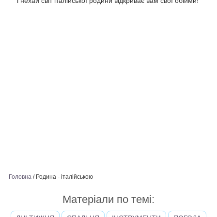
і нехай світ італійської родини відкриває вам свої обійми!
Головна
/
Родина - італійською
Матеріали по темі: