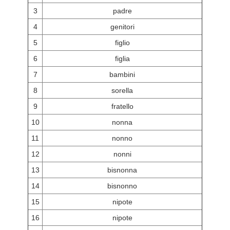
3
padre
4
genitori
5
figlio
6
figlia
7
bambini
8
sorella
9
fratello
10
nonna
11
nonno
12
nonni
13
bisnonna
14
bisnonno
15
nipote
16
nipote