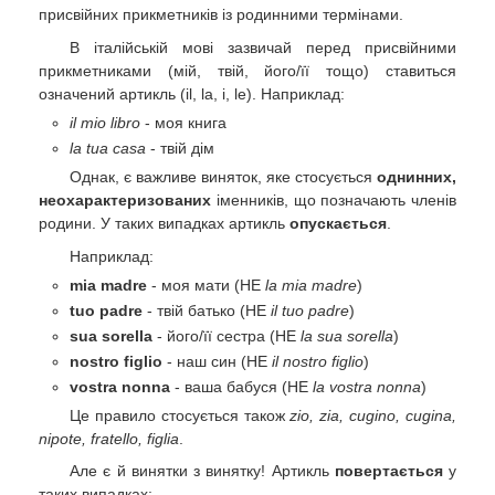
присвійних прикметників із родинними термінами.
В італійській мові зазвичай перед присвійними
прикметниками (мій, твій, його/її тощо) ставиться
означений артикль (il, la, i, le). Наприклад:
il mio libro
- моя книга
la tua casa
- твій дім
Однак, є важливе виняток, яке стосується
однинних,
неохарактеризованих
іменників, що позначають членів
родини. У таких випадках артикль
опускається
.
Наприклад:
mia madre
- моя мати (НЕ
la mia madre
)
tuo padre
- твій батько (НЕ
il tuo padre
)
sua sorella
- його/її сестра (НЕ
la sua sorella
)
nostro figlio
- наш син (НЕ
il nostro figlio
)
vostra nonna
- ваша бабуся (НЕ
la vostra nonna
)
Це правило стосується також
zio, zia, cugino, cugina,
nipote, fratello, figlia
.
Але є й винятки з винятку! Артикль
повертається
у
таких випадках: