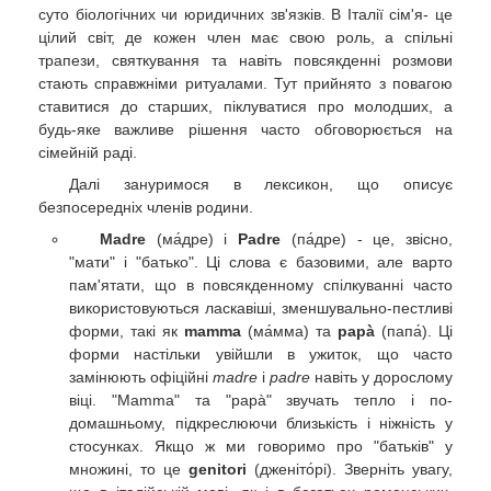
суто біологічних чи юридичних зв'язків. В Італії сім'я- це
цілий світ, де кожен член має свою роль, а спільні
трапези, святкування та навіть повсякденні розмови
стають справжніми ритуалами. Тут прийнято з повагою
ставитися до старших, піклуватися про молодших, а
будь-яке важливе рішення часто обговорюється на
сімейній раді.
Далі зануримося в лексикон, що описує
безпосередніх членів родини.
Madre
(ма́дре) і
Padre
(па́дре) - це, звісно,
"мати" і "батько". Ці слова є базовими, але варто
пам'ятати, що в повсякденному спілкуванні часто
використовуються ласкавіші, зменшувально-пестливі
форми, такі як
mamma
(ма́мма) та
papà
(папа́). Ці
форми настільки увійшли в ужиток, що часто
замінюють офіційні
madre
і
padre
навіть у дорослому
віці. "Mamma" та "papà" звучать тепло і по-
домашньому, підкреслюючи близькість і ніжність у
стосунках. Якщо ж ми говоримо про "батьків" у
множині, то це
genitori
(дженіто́рі). Зверніть увагу,