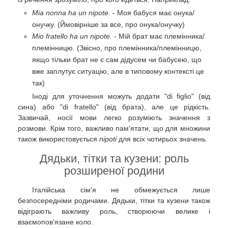
Mia nonna ha un nipote.
- Моя бабуся має онука/
онучку. (Ймовірніше за все, про онука/онучку)
Mio fratello ha un nipote.
- Мій брат має племінника/
племінницю. (Звісно, про племінника/племінницю,
якщо тільки брат не є сам дідусем чи бабусею, що
вже заплутує ситуацію, але в типовому контексті це
так)
Іноді для уточнення можуть додати "di figlio" (від
сина) або "di fratello" (від брата), але це рідкість.
Зазвичай, носії мови легко розуміють значення з
розмови. Крім того, важливо пам'ятати, що для множини
також використовується
nipoti
для всіх чотирьох значень.
Дядьки, тітки та кузени: роль
розширеної родини
Італійська сім'я не обмежується лише
безпосередніми родичами. Дядьки, тітки та кузени також
відіграють важливу роль, створюючи велике і
взаємопов'язане коло.