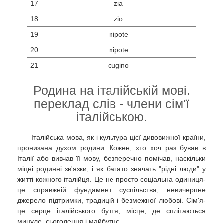
17
zia
18
zio
19
nipote
20
nipote
21
cugino
Родина на італійській мові.
переклад слів - члени сім'ї
італійською.
Італійська мова, як і культура цієї дивовижної країни,
пронизана духом родини. Кожен, хто хоч раз бував в
Італії або вивчав її мову, безперечно помічав, наскільки
міцні родинні зв'язки, і як багато значать "рідні люди" у
житті кожного італійця. Це не просто соціальна одиниця-
це справжній фундамент суспільства, невичерпне
джерело підтримки, традицій і безмежної любові. Сім'я-
це серце італійського буття, місце, де сплітаються
минуле, сьогодення і майбутнє.