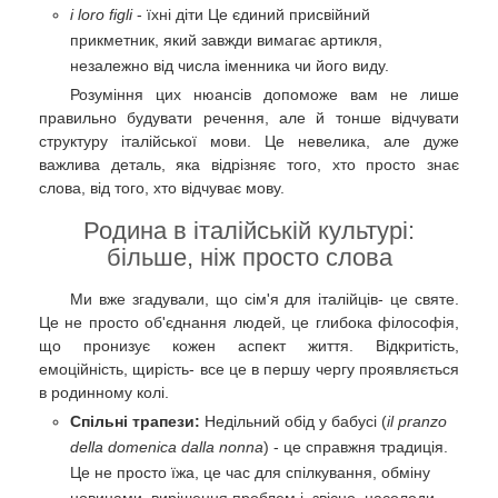
i loro figli
- їхні діти Це єдиний присвійний
прикметник, який завжди вимагає артикля,
незалежно від числа іменника чи його виду.
Розуміння цих нюансів допоможе вам не лише
правильно будувати речення, але й тонше відчувати
структуру італійської мови. Це невелика, але дуже
важлива деталь, яка відрізняє того, хто просто знає
слова, від того, хто відчуває мову.
Родина в італійській культурі:
більше, ніж просто слова
Ми вже згадували, що сім'я для італійців- це святе.
Це не просто об'єднання людей, це глибока філософія,
що пронизує кожен аспект життя. Відкритість,
емоційність, щирість- все це в першу чергу проявляється
в родинному колі.
Спільні трапези:
Недільний обід у бабусі (
il pranzo
della domenica dalla nonna
) - це справжня традиція.
Це не просто їжа, це час для спілкування, обміну