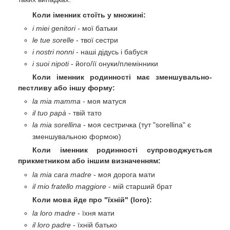
Коли іменник стоїть у множині:
i miei genitori
- мої батьки
le tue sorelle
- твої сестри
i nostri nonni
- наші дідусь і бабуся
i suoi nipoti
- його/її онуки/племінники
Коли іменник родинності має зменшувально-
пестливу або іншу форму:
la mia mamma
- моя матуся
il tuo papà
- твій тато
la mia sorellina
- моя сестричка (тут "sorellina" є
зменшувальною формою)
Коли іменник родинності супроводжується
прикметником або іншим визначенням:
la mia cara madre
- моя дорога мати
il mio fratello maggiore
- мій старший брат
Коли мова йде про "їхній" (loro):
la loro madre
- їхня мати
il loro padre
- їхній батько