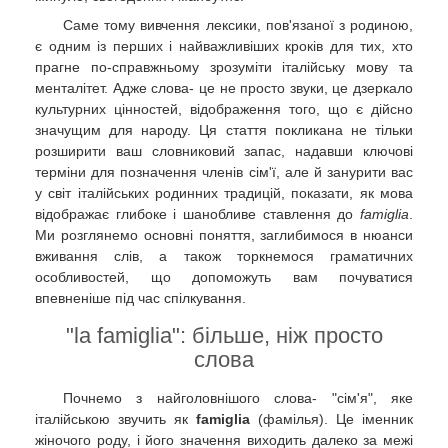
Саме тому вивчення лексики, пов'язаної з родиною,
є одним із перших і найважливіших кроків для тих, хто
прагне по-справжньому зрозуміти італійську мову та
менталітет. Адже слова- це не просто звуки, це дзеркало
культурних цінностей, відображення того, що є дійсно
значущим для народу. Ця стаття покликана не тільки
розширити ваш словниковий запас, надавши ключові
терміни для позначення членів сім'ї, але й занурити вас
у світ італійських родинних традицій, показати, як мова
відображає глибоке і шанобливе ставлення до
famiglia
.
Ми розглянемо основні поняття, заглибимося в нюанси
вживання слів, а також торкнемося граматичних
особливостей, що допоможуть вам почуватися
впевненіше під час спілкування.
"la famiglia": більше, ніж просто
слова
Почнемо з найголовнішого слова- "сім'я", яке
італійською звучить як
famiglia
(фамілья). Це іменник
жіночого роду, і його значення виходить далеко за межі