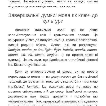
тісними. Телефонні дзвінки, візити на вихідні, спільні
відпустки- це все невід'ємна частина життя.
Завершальні думки: мова як ключ до
культури
Вивчення італійської мови- це не лише
запам'ятовування слів і граматичних правил. Це
занурення у світ, де панують емоції, краса і, безперечно,
сильні родинні зв'язки. Слова, які ми розглянули-
famiglia, madre, padre, figlio, figlia, fratello, sorella, nonno,
nonna, zio, zia, nipote, cugino
- це не просто лексичні
одиниці. Це символи, що відображають глибинні цінності
італійського суспільства.
Коли ви використовуєте ці слова, ви не просто
перекладаєте поняття- ви долучаєтеся до багатовікової
традиції, до розуміння того, що означає бути частиною
італійської
famiglia
. Це відкриває двері не лише до
мовного спілкування, а й до серця італійської культури,
дозволяючи вам краще зрозуміти і полюбити цю
унікальну країну. Тож, продовжуйте вивчати, спілкуватися