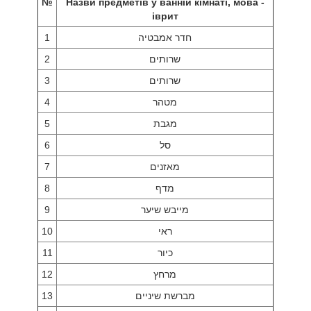
№
Назви предметів у ванній кімнаті, мова -
іврит
1
חדר אמבטיה
2
שרותים
3
שרותים
4
מטהר
5
מגבת
6
סל
7
מאזנים
8
מדף
9
מייבש שיער
10
ראי
11
כיור
12
מרחץ
13
מברשת שיניים