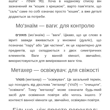
ашпа" - סל אשפה). Хоча в наданому списку він
зазначений як "кошик з кришкою", варто пам'ятати, що
"саль" саме по собі означає просто "кошик", а вже деталі
додаються за потреби.
Мо'знаїм — ваги: для контролю
מאזנים
(мо'знаїм) — "ваги". Цікаво, що це слово в
івриті завжди вживається у множині (дуаліс), що
позначає "пару" або "дві частини", як це характерно для
предметів, що складаються з двох симетричних
елементів. Ваги у ванній кімнаті, звичайно,
використовуються для вимірювання ваги тіла.
Метахер — освіжувач: для свіжості
מטהר
(метахер) — "освіжувач". Це загальний термін,
що походить від дієслова "летахер" (לטהר) — "очищати",
"освіжати". Тому "метахер" може означати будь-який
засіб для освіження повітря або чогось іншого. У
контексті ванної кімнати це, звичайно, освіжувач повітря.
Більше, ніж просто переклад: