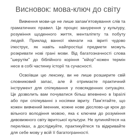
Висновок: мова-ключ до світу
Вивчення мови-це не лише запам'ятовування слів та
граматичних правил. Це процес занурення у культуру,
розуміння щоденного життя, менталітету та побуту
людей. Приклад ванної кімнати на івриті чудово
ілюструє, як навіть найпростіші предмети можуть
розкривати нові грані мови. Від багатозначності слова
"шерутім" до біблійного коріння "кійор"-кожен термін
несе в собі частинку історії та сучасності.
Освоївши цю лексику, ви не лише розширите свій
словниковий запас, але й отримаєте практичний
інструмент для спілкування у повсякденних ситуаціях.
Це дозволить вам почуватися більш впевнено в Ізраїлі
або при спілкуванні з носіями івриту. Пам'ятайте, що
кожен вивчений іменник, кожне нове дієслово-це крок до
вільного володіння мовою, яка є ключем до розуміння
дивовижного світу івритської культури. Не зупиняйтеся на
переліках, а досліджуйте, практикуйтеся та відкривайте
для себе мову у всій її багатогранності.