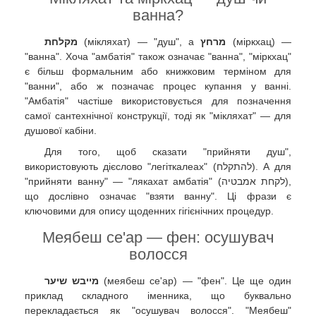
ванна?
מקלחת
(мікляхат) — "душ", а
מרחץ
(міркхац) —
"ванна". Хоча "амбатія" також означає "ванна", "міркхац"
є більш формальним або книжковим терміном для
"ванни", або ж позначає процес купання у ванні.
"Амбатія" частіше використовується для позначення
самої сантехнічної конструкції, тоді як "мікляхат" — для
душової кабіни.
Для того, щоб сказати "прийняти душ",
використовують дієслово "легіткалеах" (להתקלח). А для
"прийняти ванну" — "лякахат амбатія" (לקחת אמבטיה),
що дослівно означає "взяти ванну". Ці фрази є
ключовими для опису щоденних гігієнічних процедур.
Меябеш се'ар — фен: осушувач
волосся
מייבש שיער
(меябеш се'ар) — "фен". Це ще один
приклад складного іменника, що буквально
перекладається як "осушувач волосся". "Меябеш"