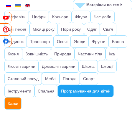
Матеріали по темі:
Алфавіти
Цифри
Кольори
Фігури
Час доби
Дні тижня
Місяці року
Пори року
Одяг
Сім'я
Будинок
Транспорт
Овочі
Ягоди
Фрукти
Ванна
Кухня
Зовнішність
Природа
Частини тіла
Їжа
Лісові тварини
Домашні тварини
Школа
Емоції
Столовий посуд
Меблі
Погода
Спорт
Інструменти
Спальня
Програмування для дітей
Казки