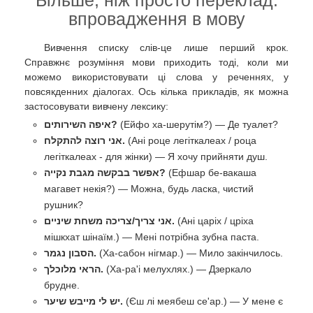
впровадження в мову
Вивчення списку слів-це лише перший крок.
Справжнє розуміння мови приходить тоді, коли ми
можемо використовувати ці слова у реченнях, у
повсякденних діалогах. Ось кілька прикладів, як можна
застосовувати вивчену лексику:
איפה השירותים?
(Ейфо ха-шерутім?) — Де туалет?
אני רוצה להתקלח.
(Ані роце легіткалеах / роца
легіткалеах - для жінки) — Я хочу прийняти душ.
אפשר בבקשה מגבת נקייה?
(Ефшар бе-вакаша
магавет некія?) — Можна, будь ласка, чистий
рушник?
אני צריך/צריכה משחת שיניים.
(Ані царіх / цріха
мішкхат шінаїм.) — Мені потрібна зубна паста.
הסבון נגמר.
(Ха-сабон нігмар.) — Мило закінчилось.
הראי מלוכלך.
(Ха-ра'і мелухлях.) — Дзеркало
брудне.
יש לי מייבש שיער.
(Єш лі меябеш се'ар.) — У мене є