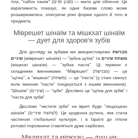
тіла, "сабон панім" (סבון פנים) — мило для обличчя. Ця
варіативність показує, як одне базове слово може
розширюватись, описуючи різні форми одного й того ж
предмета.
Міврешет шінаїм та мішкхат шінаїм
— дует для здоров'я зубів
Для догляду за зубами ми використовуємо
מברשת
שיניים
(міврешет шінаїм) — "зубна щітка" та
משחת שיניים
(мішкхат шінаїм) — "зубна паста". Ці терміни є
складними іменниками. "Міврешет" (מברשת) — це
"щітка", а "мішкхат" (משחת) — це "паста" (у стані смихут,
коли іменник "паста" поєднується з іншим іменником).
"Шінаїм" (שיניים) — "зуби". Дослівно це "щітка для зубів" і
"паста для зубів".
Дієслово "чистити зуби" на івриті буде "лецахцеах
шінаїм" (לצחצח שיניים). Це щоденна рутина, яка стала
частиною глобальної культури, і в Ізраїлі до гігієни
ротової порожнини ставляться дуже серйозно.
Мікляхат та міркхац — душ чи