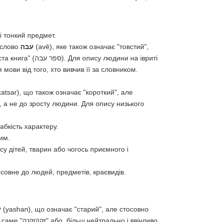
і тонкий предмет.
 слово
עבה
(avē), яке також означає "товстий",
людини на івриті
дрізняє носія мови від того, хто вивчив її за словником.
atsar), що також означає "короткий", але
лабкість характеру.
им.
су дітей, тварин або чогось приємного і
осовне до людей, предметів, краєвидів.
י
(yashan), що означає "старий", але стосовно
предметів ("стара машина" – מכונית ישנה). Для людей використовують саме "זקן/זקנה" або, більш нейтрально і ввічливо,