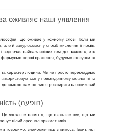
мова оживляє наші уявлення
 філософія, що оживає у кожному слові. Коли ми
 але й занурюємося у спосіб мислення її носіїв.
 і водночас найважливіших тем для кожного, хто
 ми формуємо перші враження, будуємо стосунки та
сть та характер людини. Ми не просто перекладемо
 як використовуються у повсякденному мовленні та
яка допоможе нам не лише розширити словниковий
Перше враження – зовнішність (הופעה)
д". Це загальне поняття, що охоплює все, що ми
понує цілий арсенал прикметників.
и говоримо, знайомлячись з кимось. Іврит, як і