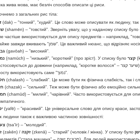
ка жива мова, має безліч способів описати ці риси.
очнемо з загальних рис тіла:
ד
(dak) – "тонкий", "худий". Це слово може описувати як людину, так 
שמ
(shamēn) – "товстий". Зверніть увагу, що у наданому списку було
е частіше використовується для опису предметів – наприклад, "товста книга" (ספר עבה). Для опису 
майже завжди вживають "שמן". Це важливий нюанс, що ві
גבו
(gavōah) – "високий".
נמו
(namūch) – "низький", "короткий" (про зріст). У списку було
קצר
(k
тосовується до довжини (наприклад, "коротке волосся" – שיער קצר), а не до зросту людини. Для опису низького
зросту використовують саме "נמוך".
חל
(chalash) – "слабкий". Це може бути як фізична слабкість, так і с
חז
(chazak) – "сильний". Теж може бути фізично або емоційно сильн
חמו
(chamūd) – "милий", "чарівний". Часто використовується для опи
импатичного.
יפ
(yafē) – "красивий". Це універсальне слово для опису краси, заст
ік людини також є важливою частиною зовнішності:
צעי
(tsa'īr) – "молодий".
ז
(zakēn) /
זקנה
(zkenā) – "старий" (чоловік / жінка). У списку було
שן