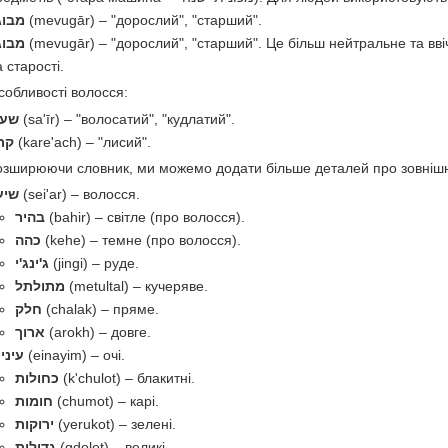
מבוג
(mevugār) – "дорослий", "старший".
מבוג
(mevugār) – "дорослий", "старший". Це більш нейтральне та вві
 старості.
собливості волосся:
שעי
(sa'īr) – "волосатий", "кудлатий".
קר
(kare'ach) – "лисий".
озширюючи словник, ми можемо додати більше деталей про зовнішн
שיע
(sei'ar) – волосся.
בהיר
(bahir) – світле (про волосся).
כהה
(kehe) – темне (про волосся).
ג'ינג'י
(jingi) – руде.
מתולתל
(metultal) – кучеряве.
חלק
(chalak) – пряме.
ארוך
(arokh) – довге.
עיני
(einayim) – очі.
כחולות
(k'chulot) – блакитні.
חומות
(chumot) – карі.
ירוקות
(yerukot) – зелені.
גדולות
(gdolot) – великі.