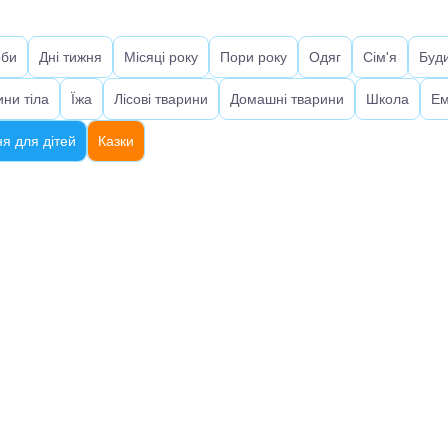
оби
Дні тижня
Місяці року
Пори року
Одяг
Сім'я
Буд
ини тіла
Їжа
Лісові тварини
Домашні тварини
Школа
Ем
я для дітей
Казки