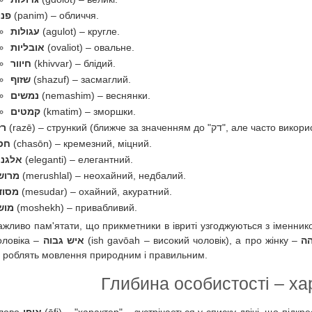
פני
(panim) – обличчя.
עגולות
(agulot) – кругле.
אובליות
(ovaliot) – овальне.
חיוור
(khivvar) – блідий.
שזוף
(shazuf) – засмаглий.
נמשים
(nemashim) – веснянки.
קמטים
(kmatim) – зморшки.
(razē) – стрункий (ближче за значенням 
רז
חסו
(chasōn) – кремезний, міцний.
אלגנט
(eleganti) – елегантний.
מרוש
(merushlal) – неохайний, недбалий.
מסוד
(mesudar) – охайний, акуратний.
מוש
(moshekh) – привабливий.
ажливо пам'ятати, що прикметники в івриті узгоджуються з іменник
оловіка –
איש גבוה
(ish gavōah – високий чоловік), а про жінку –
הה
і роблять мовлення природним і правильним.
лово
אופי
(ōfi) – "характер" – зустрічається у списку двічі, що підк