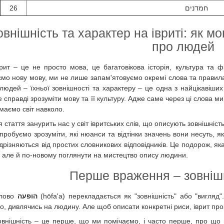
26
חמדנים
овнішність та характер на івриті: як 
про людей
врит – це не просто мова, це багатовікова історія, культура та
ємо нову мову, ми не лише запам'ятовуємо окремі слова та правила,
людей – їхньої зовнішності та характеру – це одна з найцікавіших
е справді зрозуміти мову та її культуру. Адже саме через ці слова
маємо світ навколо.
я стаття занурить нас у світ івритських слів, що описують зовнішні
 спробуємо зрозуміти, які нюанси та відтінки значень вони несуть,
ідрізняються від простих словникових відповідників. Це подорож, 
, але й по-новому поглянути на мистецтво опису людини.
лово
הופעה
(hōfa'a) перекладається як "зовнішність" або "вигля
о, дивлячись на людину. Але щоб описати конкретні риси, іврит про
овнішність – це перше, що ми помічаємо, і часто перше, про що м