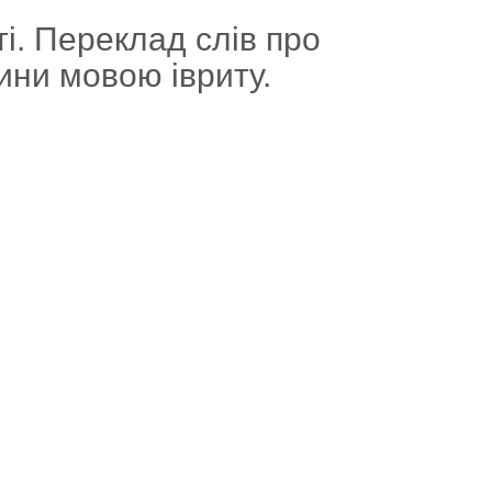
ті. Переклад слів про
ини мовою івриту.