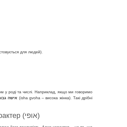
до "דק", але часто використовується для людей).
ом у роді та числі. Наприклад, якщо ми говоримо
אישה גבו
(isha gvoha – висока жінка). Такі дрібні
Глибина особистості – характер (אופי)
реслює його важливість. Адже характер – це те, що