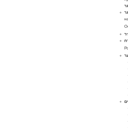
ר
ר
на
О
ר
ח
Р
ר
ים