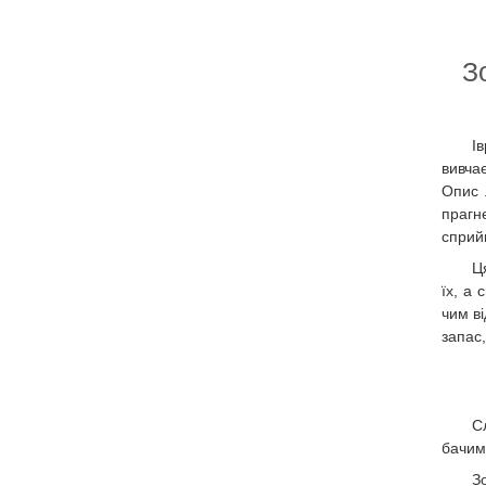
З
І
вивча
Опис 
прагн
сприй
Ц
їх, а
чим в
запас
С
бачим
З