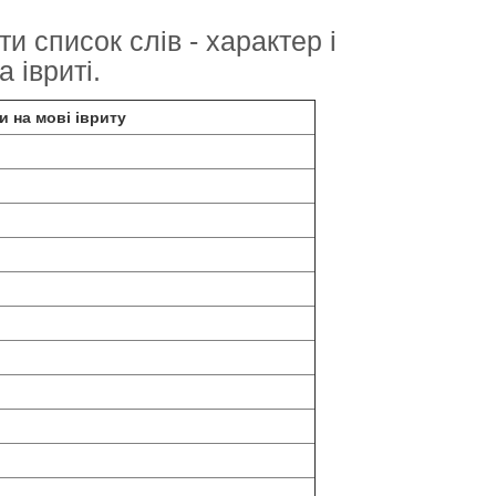
ти список слів - характер і
 івриті.
и на мові івриту