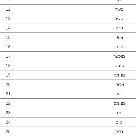
12
צעיר
13
שעיר
14
קרח
15
אופי
16
חכם
17
מוכשר
18
טיפש
19
מנומס
20
אכזרי
21
רע
22
מנומס
23
גס
24
טוב
25
נדיב