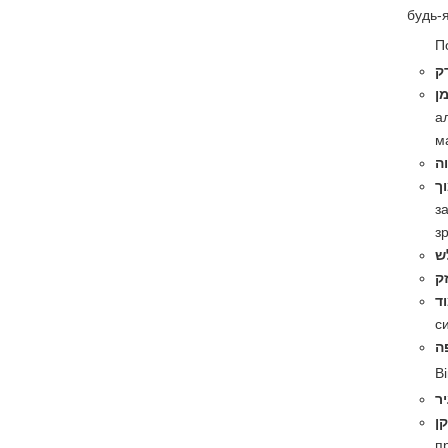
будь-я
П
ק
ן
ал
ה
ך
зас
ש
ק
ד
с
ה
В
ר
קן