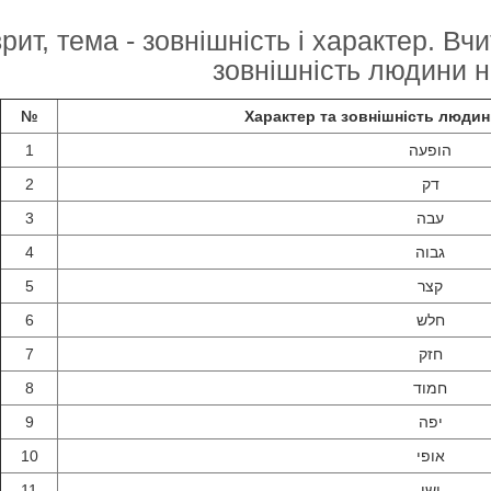
врит, тема - зовнішність і характер. Вчи
зовнішність людини на
№
Характер та зовнішність людин
1
הופעה
2
דק
3
עבה
4
גבוה
5
קצר
6
חלש
7
חזק
8
חמוד
9
יפה
10
אופי
11
ישן