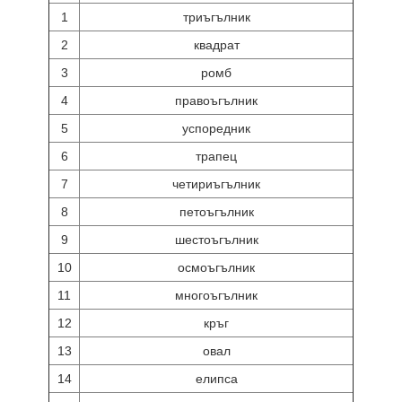
1
триъгълник
2
квадрат
3
ромб
4
правоъгълник
5
успоредник
6
трапец
7
четириъгълник
8
петоъгълник
9
шестоъгълник
10
осмоъгълник
11
многоъгълник
12
кръг
13
овал
14
елипса