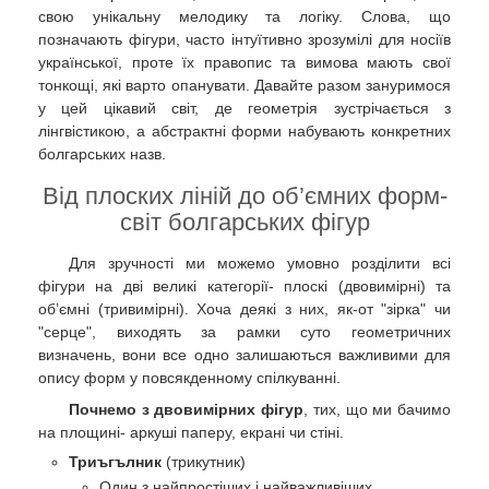
свою унікальну мелодику та логіку. Слова, що
позначають фігури, часто інтуїтивно зрозумілі для носіїв
української, проте їх правопис та вимова мають свої
тонкощі, які варто опанувати. Давайте разом зануримося
у цей цікавий світ, де геометрія зустрічається з
лінгвістикою, а абстрактні форми набувають конкретних
болгарських назв.
Від плоских ліній до об’ємних форм-
світ болгарських фігур
Для зручності ми можемо умовно розділити всі
фігури на дві великі категорії- плоскі (двовимірні) та
об’ємні (тривимірні). Хоча деякі з них, як-от "зірка" чи
"серце", виходять за рамки суто геометричних
визначень, вони все одно залишаються важливими для
опису форм у повсякденному спілкуванні.
Почнемо з двовимірних фігур
, тих, що ми бачимо
на площині- аркуші паперу, екрані чи стіні.
Триъгълник
(трикутник)
Один з найпростіших і найважливіших