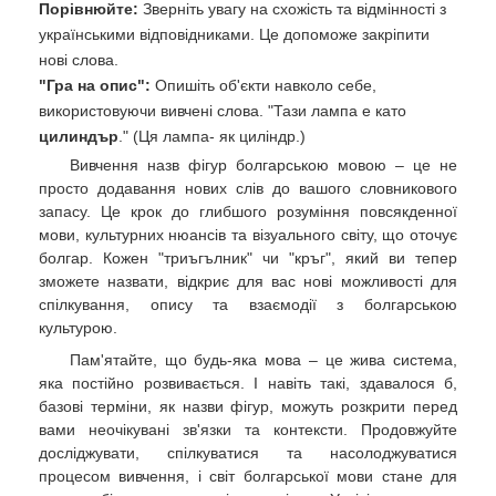
Порівнюйте:
Зверніть увагу на схожість та відмінності з
українськими відповідниками. Це допоможе закріпити
нові слова.
"Гра на опис":
Опишіть об'єкти навколо себе,
використовуючи вивчені слова. "Тази лампа е като
цилиндър
." (Ця лампа- як циліндр.)
Вивчення назв фігур болгарською мовою – це не
просто додавання нових слів до вашого словникового
запасу. Це крок до глибшого розуміння повсякденної
мови, культурних нюансів та візуального світу, що оточує
болгар. Кожен "триъгълник" чи "кръг", який ви тепер
зможете назвати, відкриє для вас нові можливості для
спілкування, опису та взаємодії з болгарською
культурою.
Пам'ятайте, що будь-яка мова – це жива система,
яка постійно розвивається. І навіть такі, здавалося б,
базові терміни, як назви фігур, можуть розкрити перед
вами неочікувані зв'язки та контексти. Продовжуйте
досліджувати, спілкуватися та насолоджуватися
процесом вивчення, і світ болгарської мови стане для