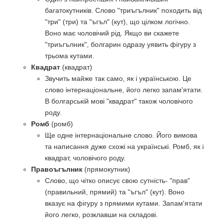
багатокутників. Слово "триъгълник" походить від
"три" (три) та "ъгъл" (кут), що цілком логічно.
Воно має чоловічий рід. Якщо ви скажете
"триъгълник", болгарин одразу уявить фігуру з
трьома кутами.
Квадрат
(квадрат)
Звучить майже так само, як і українською. Це
слово інтернаціональне, його легко запам'ятати.
В болгарській мові "квадрат" також чоловічого
роду.
Ромб
(ромб)
Ще одне інтернаціональне слово. Його вимова
та написання дуже схожі на українські. Ромб, як і
квадрат, чоловічого роду.
Правоъгълник
(прямокутник)
Слово, що чітко описує свою сутність- "прав"
(правильний, прямий) та "ъгъл" (кут). Воно
вказує на фігуру з прямими кутами. Запам'ятати
його легко, розклавши на складові.