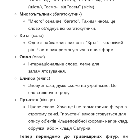
(шість), "осмо-" від "осем" (вісім).
Многоъгълник
(багатокутник)
"Много" означає "багато". Таким чином, це
слово об'єднує всі багатокутники.
Кръг
(коло)
Одне з найважливіших слів. "Кръг" – чоловічий
рід. Часто використовується в описі форм.
Овал
(овал)
Інтернаціональне слово, легке для
запам'ятовування.
Елипса
(еліпс)
Знову ж таки, дуже схоже на українське. Це
слово жіночого роду.
Пръстен
(кільце)
Цікаве слово. Хоча це і не геометрична фігура в
строгому сенсі, "пръстен" використовується для
опису об'єктів кільцеподібної форми- наприклад,
обручка, або ж кільця Сатурна.
Тепер перейдемо до тривимірних фігур
, які