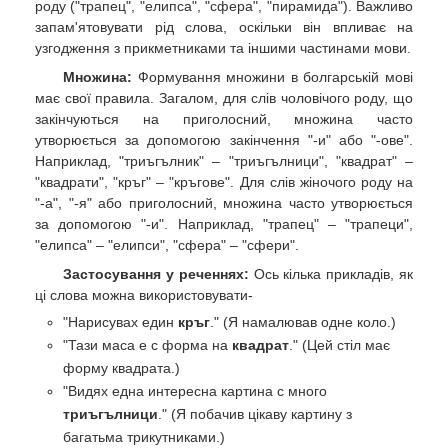
роду ("трапец", "елипса", "сфера", "пирамида"). Важливо
запам'ятовувати рід слова, оскільки він впливає на
узгодження з прикметниками та іншими частинами мови.
Множина:
Формування множини в болгарській мові
має свої правила. Загалом, для слів чоловічого роду, що
закінчуються на приголосний, множина часто
утворюється за допомогою закінчення "-и" або "-ове".
Наприклад, "триъгълник" – "триъгълници", "квадрат" –
"квадрати", "кръг" – "кръгове". Для слів жіночого роду на
"-а", "-я" або приголосний, множина часто утворюється
за допомогою "-и". Наприклад, "трапец" – "трапеци",
"елипса" – "елипси", "сфера" – "сфери".
Застосування у реченнях:
Ось кілька прикладів, як
ці слова можна використовувати-
"Нарисувах един
кръг
." (Я намалював одне коло.)
"Тази маса е с форма на
квадрат
." (Цей стіл має
форму квадрата.)
"Видях една интересна картина с много
триъгълници
." (Я побачив цікаву картину з
багатьма трикутниками.)