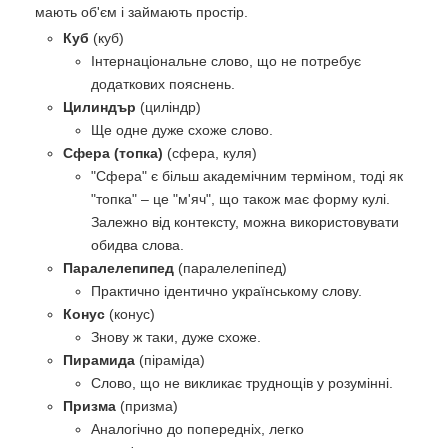
мають об'єм і займають простір.
Куб
(куб)
Інтернаціональне слово, що не потребує
додаткових пояснень.
Цилиндър
(циліндр)
Ще одне дуже схоже слово.
Сфера (топка)
(сфера, куля)
"Сфера" є більш академічним терміном, тоді як
"топка" – це "м'яч", що також має форму кулі.
Залежно від контексту, можна використовувати
обидва слова.
Паралелепипед
(паралелепіпед)
Практично ідентично українському слову.
Конус
(конус)
Знову ж таки, дуже схоже.
Пирамида
(піраміда)
Слово, що не викликає труднощів у розумінні.
Призма
(призма)
Аналогічно до попередніх, легко