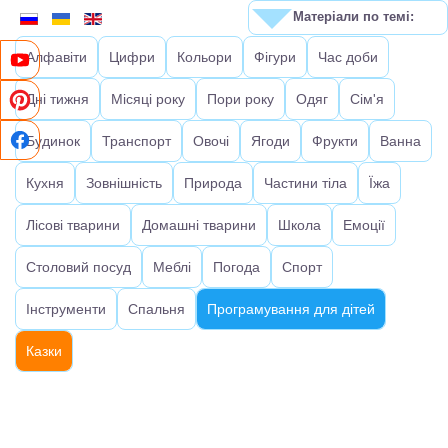
Матеріали по темі:
Алфавіти
Цифри
Кольори
Фігури
Час доби
Дні тижня
Місяці року
Пори року
Одяг
Сім'я
Будинок
Транспорт
Овочі
Ягоди
Фрукти
Ванна
Кухня
Зовнішність
Природа
Частини тіла
Їжа
Лісові тварини
Домашні тварини
Школа
Емоції
Столовий посуд
Меблі
Погода
Спорт
Інструменти
Спальня
Програмування для дітей
Казки