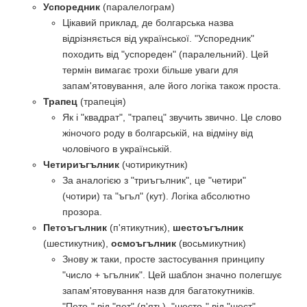
Успоредник
(паралелограм)
Цікавий приклад, де болгарська назва
відрізняється від української. "Успоредник"
походить від "успореден" (паралельний). Цей
термін вимагає трохи більше уваги для
запам'ятовування, але його логіка також проста.
Трапец
(трапеція)
Як і "квадрат", "трапец" звучить звично. Це слово
жіночого роду в болгарській, на відміну від
чоловічого в українській.
Четириъгълник
(чотирикутник)
За аналогією з "триъгълник", це "четири"
(чотири) та "ъгъл" (кут). Логіка абсолютно
прозора.
Петоъгълник
(п'ятикутник),
шестоъгълник
(шестикутник),
осмоъгълник
(восьмикутник)
Знову ж таки, просте застосування принципу
"число + ъгълник". Цей шаблон значно полегшує
запам'ятовування назв для багатокутників.
"Пето-" від "пет" (п'ять), "шесто-" від "шест"