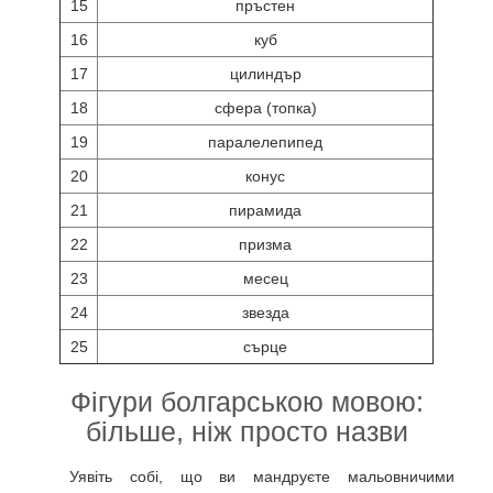
15
пръстен
16
куб
17
цилиндър
18
сфера (топка)
19
паралелепипед
20
конус
21
пирамида
22
призма
23
месец
24
звезда
25
сърце
Фігури болгарською мовою:
більше, ніж просто назви
Уявіть собі, що ви мандруєте мальовничими