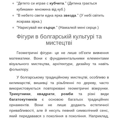
"Детето си играе с
кубчета
." (Дитина грається
кубиками- множина від куб.)
"В небето свети една ярка
звезда
." (У небі світить
яскрава зірка.)
"Нарисувай ми
сърце
." (Намалюй мені серце.)
Фігури в болгарській культурі та
мистецтві
Геометричні фігури- це не лише об'єкти вивчення
математики. Вони є фундаментальними елементами
візуального мистецтва, архітектури, дизайну та навіть
фольклору.
У болгарському традиційному мистецтві, особливо в
килимарстві, вишивці та різьбленні по дереву, часто
використовуються повторювані геометричні візерунки.
Трикутники
,
квадрати
,
ромби
та різні види
багатокутників
є основою багатьох традиційних
орнаментів. Вони не лише додають естетичної
привабливості, але й несуть певний символічний сенс,
який передавався з покоління в покоління. Наприклад,