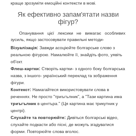
краще зрозуміти емоційні контексти в мові.
Як ефективно запам'ятати назви
фігур?
Опанування цієї лексики не вимагає особливих
зусиль, якщо застосовувати правильні методи-
Візуалізація:
Завжди асоціюйте болгарське слово з
реальною фігурою. Намалюйте її, знайдіть фото, уявіть
об'єкт.
Флеш-картки:
Створіть картки- з одного боку болгарська
назва, з іншого- український переклад та зображення
фігури.
Контекст:
Намагайтеся використовувати слова в
реченнях. Не просто "триъгълник", а "Тази картина има
триъгълник
в центъра." (Ця картина має трикутник у
центрі).
Слухайте та повторюйте:
Дивіться болгарські відео,
слухайте подкасти або пісні, де можуть згадуватися
форми. Повторюйте слова вголос.