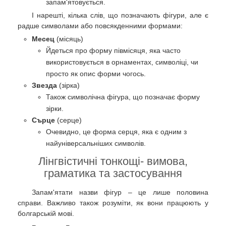
запам'ятовується.
І нарешті, кілька слів, що позначають фігури, але є
радше символами або повсякденними формами:
Месец
(місяць)
Йдеться про форму півмісяця, яка часто
використовується в орнаментах, символіці, чи
просто як опис форми чогось.
Звезда
(зірка)
Також символічна фігура, що позначає форму
зірки.
Сърце
(серце)
Очевидно, це форма серця, яка є одним з
найуніверсальніших символів.
Лінгвістичні тонкощі- вимова,
граматика та застосування
Запам'ятати назви фігур – це лише половина
справи. Важливо також розуміти, як вони працюють у
болгарській мові.