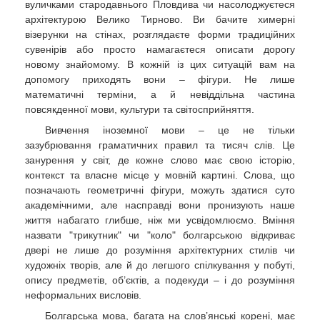
вуличками стародавнього Пловдива чи насолоджуєтеся
архітектурою Велико Тирново. Ви бачите химерні
візерунки на стінах, розглядаєте форми традиційних
сувенірів або просто намагаєтеся описати дорогу
новому знайомому. В кожній із цих ситуацій вам на
допомогу приходять вони – фігури. Не лише
математичні терміни, а й невіддільна частина
повсякденної мови, культури та світосприйняття.
Вивчення іноземної мови – це не тільки
зазубрювання граматичних правил та тисяч слів. Це
занурення у світ, де кожне слово має свою історію,
контекст та власне місце у мовній картині. Слова, що
позначають геометричні фігури, можуть здатися суто
академічними, але насправді вони пронизують наше
життя набагато глибше, ніж ми усвідомлюємо. Вміння
назвати "трикутник" чи "коло" болгарською відкриває
двері не лише до розуміння архітектурних стилів чи
художніх творів, але й до легшого спілкування у побуті,
опису предметів, об’єктів, а подекуди – і до розуміння
неформальних висловів.
Болгарська мова, багата на слов’янські корені, має