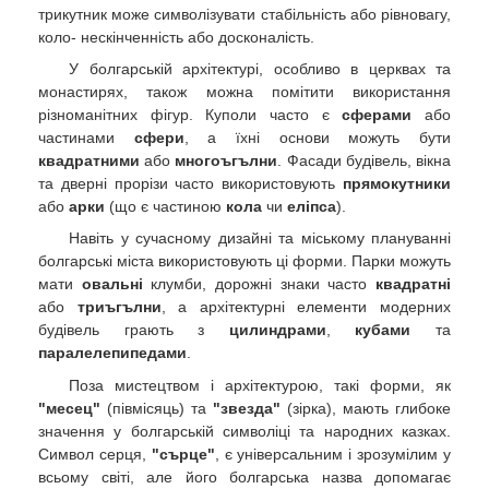
трикутник може символізувати стабільність або рівновагу,
коло- нескінченність або досконалість.
У болгарській архітектурі, особливо в церквах та
монастирях, також можна помітити використання
різноманітних фігур. Куполи часто є
сферами
або
частинами
сфери
, а їхні основи можуть бути
квадратними
або
многоъгълни
. Фасади будівель, вікна
та дверні прорізи часто використовують
прямокутники
або
арки
(що є частиною
кола
чи
еліпса
).
Навіть у сучасному дизайні та міському плануванні
болгарські міста використовують ці форми. Парки можуть
мати
овальні
клумби, дорожні знаки часто
квадратні
або
триъгълни
, а архітектурні елементи модерних
будівель грають з
цилиндрами
,
кубами
та
паралелепипедами
.
Поза мистецтвом і архітектурою, такі форми, як
"месец"
(півмісяць) та
"звезда"
(зірка), мають глибоке
значення у болгарській символіці та народних казках.
Символ серця,
"сърце"
, є універсальним і зрозумілим у
всьому світі, але його болгарська назва допомагає