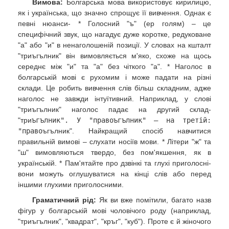
Вимова:
Болгарська мова використовує кирилицю,
як і українська, що значно спрощує її вивчення. Однак є
певні нюанси- * Голосний "ъ" (ер голям) – це
специфічний звук, що нагадує дуже коротке, редуковане
"а" або "и" в ненаголошеній позиції. У словах на кшталт
"триъгълник" він вимовляється м'яко, схоже на щось
середнє між "и" та "а" без чіткого "а". * Наголос в
болгарській мові є рухомим і може падати на різні
склади. Це робить вивчення слів більш складним, адже
наголос не завжди інтуїтивний. Наприклад, у слові
"триъгълник" наголос падає на другий склад-
"три
ъгълник". У "правоъгълник" – на третій:
"право
ъгълник". Найкращий спосіб навчитися
правильній вимові – слухати носіїв мови. * Літери "ж" та
"ш" вимовляються твердо, без пом'якшення, як в
українській. * Пам'ятайте про дзвінкі та глухі приголосні-
вони можуть оглушуватися на кінці слів або перед
іншими глухими приголосними.
Граматичний рід:
Як ви вже помітили, багато назв
фігур у болгарській мові чоловічого роду (наприклад,
"триъгълник", "квадрат", "кръг", "куб"). Проте є й жіночого