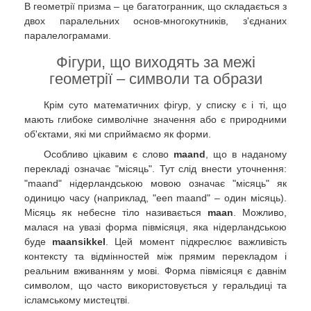
В геометрії призма – це багатогранник, що складається з
двох паралельних основ-многокутників, з'єднаних
паралелограмами.
Фігури, що виходять за межі
геометрії – символи та образи
Крім суто математичних фігур, у списку є і ті, що
мають глибоке символічне значення або є природними
об'єктами, які ми сприймаємо як форми.
Особливо цікавим є слово
maand
, що в наданому
перекладі означає "місяць". Тут слід внести уточнення:
"maand" нідерландською мовою означає "місяць" як
одиницю часу (наприклад, "een maand" – один місяць).
Місяць як небесне тіло називається
maan
. Можливо,
малася на увазі форма півмісяця, яка нідерландською
буде
maansikkel
. Цей момент підкреслює важливість
контексту та відмінностей між прямим перекладом і
реальним вживанням у мові. Форма півмісяця є давнім
символом, що часто використовується у геральдиці та
ісламському мистецтві.