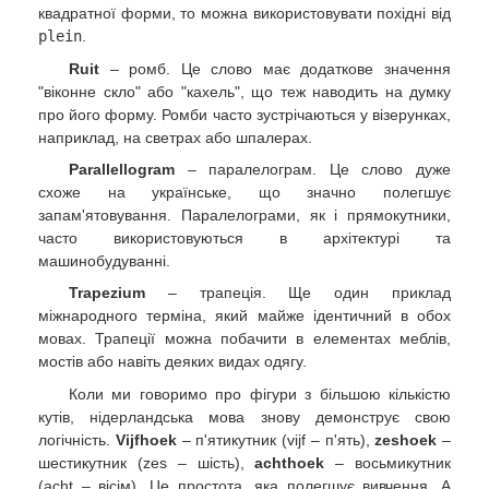
квадратної форми, то можна використовувати похідні від
plein
.
Ruit
– ромб. Це слово має додаткове значення
"віконне скло" або "кахель", що теж наводить на думку
про його форму. Ромби часто зустрічаються у візерунках,
наприклад, на светрах або шпалерах.
Parallellogram
– паралелограм. Це слово дуже
схоже на українське, що значно полегшує
запам'ятовування. Паралелограми, як і прямокутники,
часто використовуються в архітектурі та
машинобудуванні.
Trapezium
– трапеція. Ще один приклад
міжнародного терміна, який майже ідентичний в обох
мовах. Трапеції можна побачити в елементах меблів,
мостів або навіть деяких видах одягу.
Коли ми говоримо про фігури з більшою кількістю
кутів, нідерландська мова знову демонструє свою
логічність.
Vijfhoek
– п'ятикутник (vijf – п'ять),
zeshoek
–
шестикутник (zes – шість),
achthoek
– восьмикутник
(acht – вісім). Це простота, яка полегшує вивчення. А