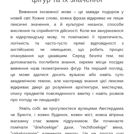
Вивчення іноземної мови – це завжди подорож у
новий світ. Кожне слово, кожна фраза відкриває не лише
лексичні значення, а й культурні нюанси, способи
мислення та сприйняття дійсності. Коли ми занурюємося
в нідерландську мову, то помічаємо її практичність,
логічність та часто-густо прямі відповідності з
англійською чи німецькою, що робить процес
опанування ще цікавішим. Серед безлічі тем, які
допомагають поглибити знання, окреме місце посідає
вивчення назв геометричних фігур. На перший погляд,
це може здатися досить вузькою або навіть суто
академічною темою, але насправді знання цієї лексики
відкриває двері до розуміння архітектури, мистецтва,
опису предметів повсякденного вжитку і навіть розмов
про погоду чи ландшафт.
Уявіть собі: ви прогулюєтеся вулицями Амстердама
чи Брюгге, і кожен будинок, кожен міст, кожна вітрина
магазину стає живим підручником. Ви починаєте
помічати "driehoekige" дахи, "rechthoekige" вікна,
"cirkelvormige" елементи декору. Це не просто сухі