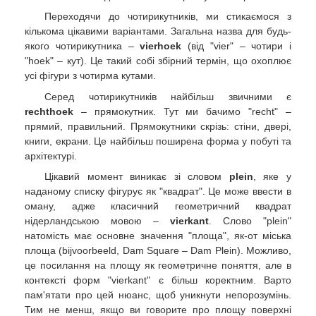
Переходячи до чотирикутників, ми стикаємося з
кількома цікавими варіантами. Загальна назва для будь-
якого чотирикутника –
vierhoek
(від "vier" – чотири і
"hoek" – кут). Це такий собі збірний термін, що охоплює
усі фігури з чотирма кутами.
Серед чотирикутників найбільш звичними є
rechthoek
– прямокутник. Тут ми бачимо "recht" –
прямий, правильний. Прямокутники скрізь: стіни, двері,
книги, екрани. Це найбільш поширена форма у побуті та
архітектурі.
Цікавий момент виникає зі словом
plein
, яке у
наданому списку фігурує як "квадрат". Це може ввести в
оману, адже класичний геометричний квадрат
нідерландською мовою –
vierkant
. Слово "plein"
натомість має основне значення "площа", як-от міська
площа (bijvoorbeeld, Dam Square – Dam Plein). Можливо,
це посилання на площу як геометричне поняття, але в
контексті форм "vierkant" є більш коректним. Варто
пам'ятати про цей нюанс, щоб уникнути непорозумінь.
Тим не менш, якщо ви говорите про площу поверхні