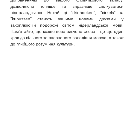
дозволяючи точніше та виразніше спілкуватися
нідерландською. Нехай ці "driehoeken", "cirkels" та
"kubussen" стануть вашими новими друзями у
захоплюючій подорожі світом нідерландської мови.
Пам'ятайте, що кожне нове вивчене слово – це ще один
крок до вільного та впевненого володіння мовою, а також
до глибшого розуміння культури.