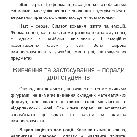
Ster
– зірка. Ця форма, що асоціюється з небесними
світилами, має універсальне значення і зустрічається в
державних прапорах, символах, дитячих малюнках.
Hart
– серце. Символ кохання, життя та емоцій.
Форма серця, хоч і не є геометричною в строгому сенсі,
є однією з найбільш впізнаваних і емоційно
навантажених форм у світі. Вона широко
використовується у дизайні, мистецтві, повсякденних
предметах.
Вивчення та застосування – поради
для студентів
Оволодіння лексикою, пов'язаною з геометричними
фігурами, не вимагає вивчення складних математичних
формул, але значно розширює ваші можливості в
нідерландській мові. Ось кілька порад, як ефективно
запам'ятати ці слова та почати їх активно
використовувати:
Візуалізація та асоціації:
Коли ви вивчаєте слово,
наприклад, "driehoek", одразу ж уявляйте трикутні