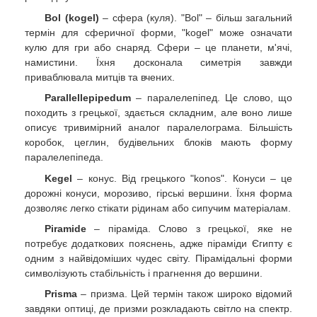
Bol (kogel)
– сфера (куля). "Bol" – більш загальний
термін для сферичної форми, "kogel" може означати
кулю для гри або снаряд. Сфери – це планети, м'ячі,
намистини. Їхня досконала симетрія завжди
приваблювала митців та вчених.
Parallellepipedum
– паралелепіпед. Це слово, що
походить з грецької, здається складним, але воно лише
описує тривимірний аналог паралелограма. Більшість
коробок, цеглин, будівельних блоків мають форму
паралелепіпеда.
Kegel
– конус. Від грецького "konos". Конуси – це
дорожні конуси, морозиво, гірські вершини. Їхня форма
дозволяє легко стікати рідинам або сипучим матеріалам.
Piramide
– піраміда. Слово з грецької, яке не
потребує додаткових пояснень, адже піраміди Єгипту є
одним з найвідоміших чудес світу. Пірамідальні форми
символізують стабільність і прагнення до вершини.
Prisma
– призма. Цей термін також широко відомий
завдяки оптиці, де призми розкладають світло на спектр.