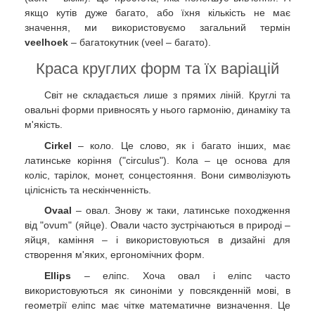
якщо кутів дуже багато, або їхня кількість не має
значення, ми використовуємо загальний термін
veelhoek
– багатокутник (veel – багато).
Краса круглих форм та їх варіацій
Світ не складається лише з прямих ліній. Круглі та
овальні форми привносять у нього гармонію, динаміку та
м'якість.
Cirkel
– коло. Це слово, як і багато інших, має
латинське коріння ("circulus"). Кола – це основа для
коліс, тарілок, монет, сонцестояння. Вони символізують
цілісність та нескінченність.
Ovaal
– овал. Знову ж таки, латинське походження
від "ovum" (яйце). Овали часто зустрічаються в природі –
яйця, каміння – і використовуються в дизайні для
створення м'яких, ергономічних форм.
Ellips
– еліпс. Хоча овал і еліпс часто
використовуються як синоніми у повсякденній мові, в
геометрії еліпс має чітке математичне визначення. Це