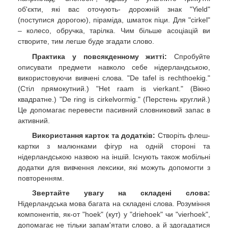
об'єкти, які вас оточують- дорожній знак "Yield"
(поступися дорогою), піраміда, шматок піци. Для "cirkel"
– колесо, обручка, тарілка. Чим більше асоціацій ви
створите, тим легше буде згадати слово.
Практика у повсякденному житті:
Спробуйте
описувати предмети навколо себе нідерландською,
використовуючи вивчені слова. "De tafel is rechthoekig."
(Стіл прямокутний.) "Het raam is vierkant." (Вікно
квадратне.) "De ring is cirkelvormig." (Перстень круглий.)
Це допомагає перевести пасивний словниковий запас в
активний.
Використання карток та додатків:
Створіть флеш-
картки з малюнками фігур на одній стороні та
нідерландською назвою на іншій. Існують також мобільні
додатки для вивчення лексики, які можуть допомогти з
повторенням.
Звертайте увагу на складені слова:
Нідерландська мова багата на складені слова. Розуміння
компонентів, як-от "hoek" (кут) у "driehoek" чи "vierhoek",
допомагає не тільки запам'ятати слово, а й здогадатися