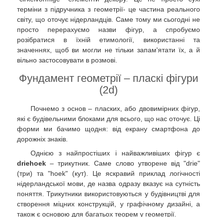
терміни з підручника з геометрії- це частина реального
світу, що оточує нідерландців. Саме тому ми сьогодні не
просто перерахуємо назви фігур, а спробуємо
розібратися в їхній етимології, використанні та
значеннях, щоб ви могли не тільки запам'ятати їх, а й
вільно застосовувати в розмові.
Фундамент геометрії – пласкі фігури
(2d)
Почнемо з основ – пласких, або двовимірних фігур,
які є будівельними блоками для всього, що нас оточує. Ці
форми ми бачимо щодня: від екрану смартфона до
дорожніх знаків.
Однією з найпростіших і найважливіших фігур є
driehoek
– трикутник. Саме слово утворене від "drie"
(три) та "hoek" (кут). Це яскравий приклад логічності
нідерландської мови, де назва одразу вказує на сутність
поняття. Трикутники використовуються у будівництві для
створення міцних конструкцій, у графічному дизайні, а
також є основою для багатьох теорем у геометрії.