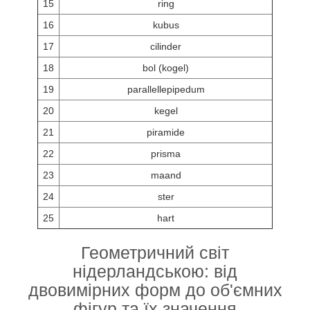
15
ring
16
kubus
17
cilinder
18
bol (kogel)
19
parallellepipedum
20
kegel
21
piramide
22
prisma
23
maand
24
ster
25
hart
Геометричний світ
нідерландською: від
двовимірних форм до об'ємних
фігур та їх значення