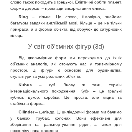
слово також походить з грецької. Еліптичні орбіти планет,
форма дзеркал – приклади використання еліпса.
Ring
– кільце. Це слово, ймовірно, знайоме
багатьом завдяки англійській мові. Кільце – це не тільки
прикраса, а й форма об'єкта: від обручок до сатурнових
кілець.
У світ об'ємних фігур (3d)
Від двовимірних форм ми переходимо до їхніх
об'ємних аналогів, які оточують нас у тривимірному
просторі. Ці фігури є основою для будівництва,
скульптури та усіх реальних об'єктів.
Kubus
– куб. Знову ж таки, термін
інтернаціонального походження. Куби – це гральні
кубики, цукор, коробки. Це проста, але міцна та
стабільна форма.
Cilinder
– циліндр. Ці циліндричні форми ми бачимо
у банках, трубах, колонах. Вони ефективні для
зберігання та транспортування рідин, а також для
розподілу навантаження.