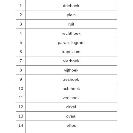
1
driehoek
2
plein
3
ruit
4
rechthoek
5
parallellogram
6
trapezium
7
vierhoek
8
vijfhoek
9
zeshoek
10
achthoek
11
veelhoek
12
cirkel
13
ovaal
14
ellips