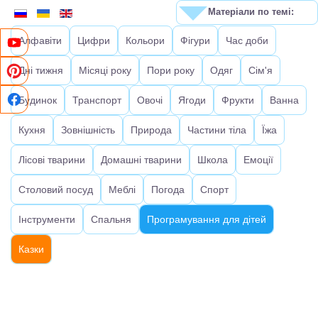
Матеріали по темі:
Алфавіти
Цифри
Кольори
Фігури
Час доби
Дні тижня
Місяці року
Пори року
Одяг
Сім'я
Будинок
Транспорт
Овочі
Ягоди
Фрукти
Ванна
Кухня
Зовнішність
Природа
Частини тіла
Їжа
Лісові тварини
Домашні тварини
Школа
Емоції
Столовий посуд
Меблі
Погода
Спорт
Інструменти
Спальня
Програмування для дітей
Казки