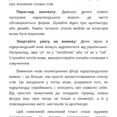
про значення схожих слів.
Перегляд контенту:
Дивіться дитячі освітні
програми нідерландською мовою, де часто
обговорюються форми. Шукайте відео про архітектуру
або дизайн. Навіть читання описів меблів чи інтер'єрів
може бути корисним.
Звертайте увагу на вимову:
Деякі звуки в
нідерландській мові можуть відрізнятися від українських.
Наприклад, звук 'ch' як у "rechthoek" або 'ui' як у "ruit".
Слухайте носіїв мови, використовуйте онлайн-словники з
озвученням.
Вивчення назв геометричних фігур нідерландською
мовою – це більше, ніж просто запам'ятовування списку
слів. Це занурення у логіку мови, розуміння того, як
нідерландці сприймають і описують світ навколо себе.
Від простих трикутників до складних пірамід, кожна
фігура має своє місце не тільки в геометрії, а й у
повсякденному житті, мистецтві та архітектурі.
Цей невеликий лексичний пласт стане чудовим
доповненням до вашого словникового запасу,