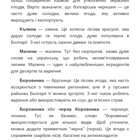
більш поширеною назвою для улюблених червоних
плодів. Варто зазначити, що болгарська черешня — це
часто дуже солодка, велика ягода, яку активно
вирощують і експортують.
Къпина
— ожина. Ця колюча лісова красуня, яка
дарує солодкі та терпкі плоди, дуже популярна в
Болгарії. З неї готують смачні джеми та компоти.
Малини
— малина. Тут без сюрпризів, назва дуже
схожа на українську, що робить запам'ятовування
легким. Малина — один з найулюбленіших інгредієнтів
для десертів та варення.
Боровинка
— брусниця. Це лісова ягода, яка часто
асоціюється з північними регіонами, але й у гірських
районах Болгарії її можна зустріти. З неї також роблять
варення або використовують як соус до м'ясних страв.
Боровинка
або
черна боровинка
— чорниця,
лохина. Тут, як бачимо, слово "боровинка"
використовується для кількох видів. Щоб уточнити,
можна додати прикметник "черна" (чорна). Ця ягода є
справжнім скарбом лісів, багатим на антиоксиданти.