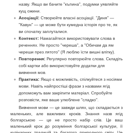
назву. Якщо ви бачите "къпина", подумки уявляйте
кущ ожини.
Асоціації:
Створюйте власні асоціації. "Диня" —
"Кавун" — це може бути кумедна історія про те, як
ви спочатку заплуталися.
Контекст:
Намагайтеся використовувати слова в
реченнях. Не просто "череша", а "Обичам да ям
череши през лятото" (Я люблю їсти вишні влітку).
Повторення:
Регулярно повторюйте слова. Складіть
собі картки або використовуйте додатки для
вивчення мов.
Практика:
Якщо є можливість, спілкуйтеся з носіями
мови. Навіть найпростіші фрази з назвами ягід
допоможуть вам закріпити матеріал. Спробуйте
розповісти, яке ваше улюблене "сладко".
Вивчення мови — це завжди шлях, що складається з
маленьких, але важливих кроків. Знання назв ягід
болгарською — це не просто набір слів. Це ваш
маленький крок до розуміння болгарської культури, її
кулінарних традицій та багатого природного світу. Це