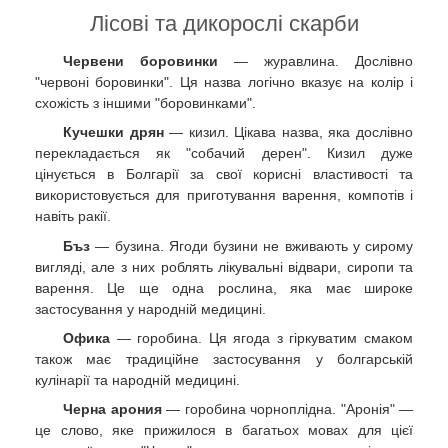
Лісові та дикорослі скарби
Червени боровинки
— журавлина. Дослівно
"червоні боровинки". Ця назва логічно вказує на колір і
схожість з іншими "боровинками".
Кучешки дрян
— кизил. Цікава назва, яка дослівно
перекладається як "собачий дерен". Кизил дуже
цінується в Болгарії за свої корисні властивості та
використовується для приготування варення, компотів і
навіть ракії.
Бъз
— бузина. Ягоди бузини не вживають у сирому
вигляді, але з них роблять лікувальні відвари, сиропи та
варення. Це ще одна рослина, яка має широке
застосування у народній медицині.
Офика
— горобина. Ця ягода з гіркуватим смаком
також має традиційне застосування у болгарській
кулінарії та народній медицині.
Черна арония
— горобина чорноплідна. "Аронія" —
це слово, яке прижилося в багатьох мовах для цієї