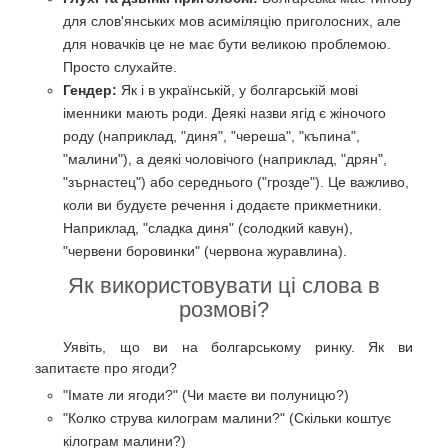
для слов'янських мов асиміляцію приголосних, але
для новачків це не має бути великою проблемою.
Просто слухайте.
Гендер:
Як і в українській, у болгарській мові
іменники мають роди. Деякі назви ягід є жіночого
роду (наприклад, "диня", "череша", "къпина",
"малини"), а деякі чоловічого (наприклад, "дрян",
"зърнастец") або середнього ("грозде"). Це важливо,
коли ви будуєте речення і додаєте прикметники.
Наприклад, "сладка диня" (солодкий кавун),
"червени боровинки" (червона журавлина).
Як використовувати ці слова в
розмові?
Уявіть, що ви на болгарському ринку. Як ви
запитаєте про ягоди?
"Імате ли ягоди?" (Чи маєте ви полуницю?)
"Колко струва килограм малини?" (Скільки коштує
кілограм малини?)