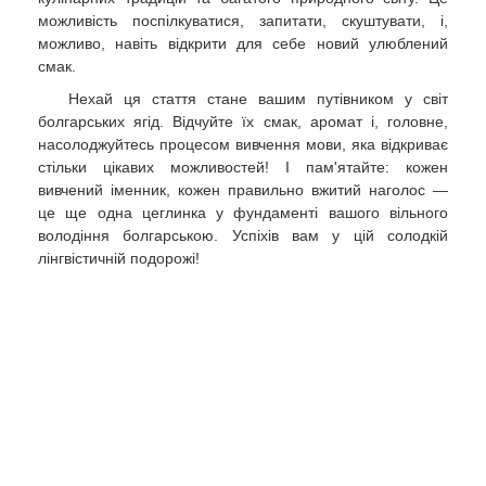
можливість поспілкуватися, запитати, скуштувати, і,
можливо, навіть відкрити для себе новий улюблений
смак.
Нехай ця стаття стане вашим путівником у світ
болгарських ягід. Відчуйте їх смак, аромат і, головне,
насолоджуйтесь процесом вивчення мови, яка відкриває
стільки цікавих можливостей! І пам'ятайте: кожен
вивчений іменник, кожен правильно вжитий наголос —
це ще одна цеглинка у фундаменті вашого вільного
володіння болгарською. Успіхів вам у цій солодкій
лінгвістичній подорожі!