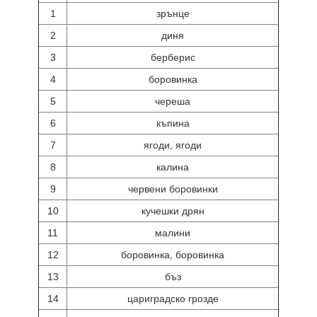
1
зрънце
2
диня
3
берберис
4
боровинка
5
череша
6
къпина
7
ягоди, ягоди
8
калина
9
червени боровинки
10
кучешки дрян
11
малини
12
боровинка, боровинка
13
бъз
14
цариградско грозде