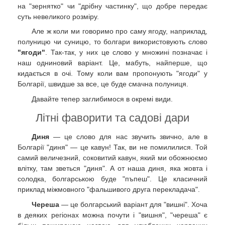
на "зернятко" чи "дрібну частинку", що добре передає
суть невеликого розміру.
Але ж коли ми говоримо про саму ягоду, наприклад,
полуницю чи суницю, то болгари використовують слово
"ягоди"
. Так-так, у них це слово у множині позначає і
наш одниновий варіант. Це, мабуть, найперше, що
кидається в очі. Тому коли вам пропонують "ягоди" у
Болгарії, швидше за все, це буде смачна полуниця.
Давайте тепер заглибимося в окремі види.
Літні фаворити та садові дари
Диня
— це слово для нас звучить звично, але в
Болгарії "диня" — це кавун! Так, ви не помилилися. Той
самий величезний, соковитий кавун, який ми обожнюємо
влітку, там зветься "диня". А от наша диня, яка жовта і
солодка, болгарською буде "пъпеш". Це класичний
приклад міжмовного "фальшивого друга перекладача".
Череша
— це болгарський варіант для "вишні". Хоча
в деяких регіонах можна почути і "вишня", "череша" є