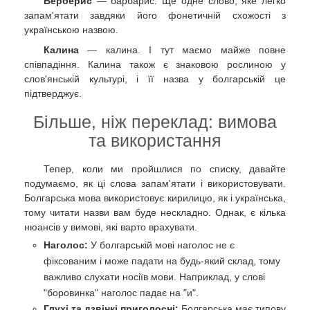
Берберис
— барбарис. Ще одне слово, яке легко
запам'ятати завдяки його фонетичній схожості з
українською назвою.
Калина
— калина. І тут маємо майже повне
співпадіння. Калина також є знаковою рослиною у
слов'янській культурі, і її назва у болгарській це
підтверджує.
Більше, ніж переклад: вимова
та використання
Тепер, коли ми пройшлися по списку, давайте
подумаємо, як ці слова запам'ятати і використовувати.
Болгарська мова використовує кирилицю, як і українська,
тому читати назви вам буде нескладно. Однак, є кілька
нюансів у вимові, які варто врахувати.
Наголос:
У болгарській мові наголос не є
фіксованим і може падати на будь-який склад, тому
важливо слухати носіїв мови. Наприклад, у слові
"боровинка" наголос падає на "и".
Глухі та дзвінкі приголосні:
Болгарська має типову