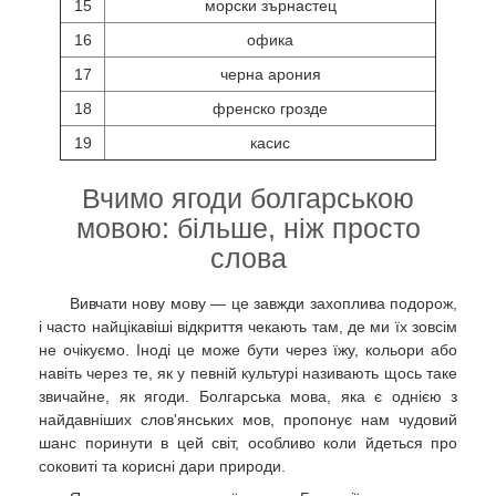
15
морски зърнастец
16
офика
17
черна арония
18
френско грозде
19
касис
Вчимо ягоди болгарською
мовою: більше, ніж просто
слова
Вивчати нову мову — це завжди захоплива подорож,
і часто найцікавіші відкриття чекають там, де ми їх зовсім
не очікуємо. Іноді це може бути через їжу, кольори або
навіть через те, як у певній культурі називають щось таке
звичайне, як ягоди. Болгарська мова, яка є однією з
найдавніших слов'янських мов, пропонує нам чудовий
шанс поринути в цей світ, особливо коли йдеться про
соковиті та корисні дари природи.