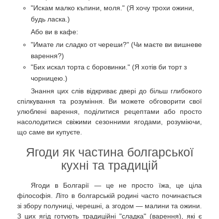
"Искам малко къпини, моля." (Я хочу трохи ожини,
будь ласка.)
Або ви в кафе:
"Имате ли сладко от череши?" (Чи маєте ви вишневе
варення?)
"Бих искал торта с боровинки." (Я хотів би торт з
чорницею.)
Знання цих слів відкриває двері до більш глибокого
спілкування та розуміння. Ви можете обговорити свої
улюблені варення, поділитися рецептами або просто
насолодитися свіжими сезонними ягодами, розуміючи,
що саме ви купуєте.
Ягоди як частина болгарської
кухні та традицій
Ягоди в Болгарії — це не просто їжа, це ціла
філософія. Літо в болгарській родині часто починається
зі збору полуниці, черешні, а згодом — малини та ожини.
З цих ягід готують традиційні "сладка" (варення), які є