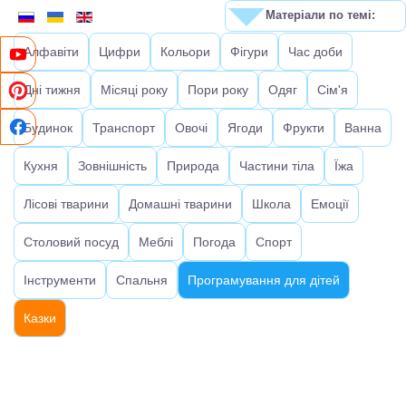
Матеріали по темі:
Алфавіти
Цифри
Кольори
Фігури
Час доби
Дні тижня
Місяці року
Пори року
Одяг
Сім'я
Будинок
Транспорт
Овочі
Ягоди
Фрукти
Ванна
Кухня
Зовнішність
Природа
Частини тіла
Їжа
Лісові тварини
Домашні тварини
Школа
Емоції
Столовий посуд
Меблі
Погода
Спорт
Інструменти
Спальня
Програмування для дітей
Казки