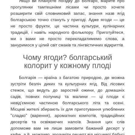
Якщо ви плануєте поїздку до Болгарії, марите про
прогулянки тамтешніми лісами чи просто хочете
розширити свій словниковий запас, знання назв ягід
болгарською точно стануть у пригоді. Адже ягоди — це
не просто фрукти, це частина культури, кулінарних
традицій, і навіть народного фольклору. Приготуйтеся,
ми з вами не просто перекладатимемо слова, а
зануримося у цілий світ смаків та лінгвістичних відкриттів.
Чому ягоди? болгарський
колорит у кожному плоді
Болгарія — країна з багатою природою, де можна
зустріти безліч диких та культурних ягід. Від лісових
стежок, що ведуть до заростей ожини, до домашніх
садів, повних полуниці та малини — ці плоди є
невід'ємною частиною болгарського літа та осені.
Місцеві жителі збирають їх для приготування улюблених
"сладко" (варення), ароматних компотів, традиційних
десертів та освіжаючих напоїв. Знання цих слів
допоможе вам не лише замовити бажаний десерт у
кафе, а й, можливо, зрозуміти рецепт від місцевої бабусі