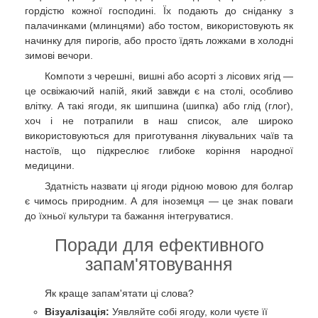
гордістю кожної господині. Їх подають до сніданку з
палачинками (млинцями) або тостом, використовують як
начинку для пирогів, або просто їдять ложками в холодні
зимові вечори.
Компоти з черешні, вишні або асорті з лісових ягід —
це освіжаючий напій, який завжди є на столі, особливо
влітку. А такі ягоди, як шипшина (шипка) або глід (глог),
хоч і не потрапили в наш список, але широко
використовуються для приготування лікувальних чаїв та
настоїв, що підкреслює глибоке коріння народної
медицини.
Здатність назвати ці ягоди рідною мовою для болгар
є чимось природним. А для іноземця — це знак поваги
до їхньої культури та бажання інтегруватися.
Поради для ефективного
запам'ятовування
Як краще запам'ятати ці слова?
Візуалізація:
Уявляйте собі ягоду, коли чуєте її