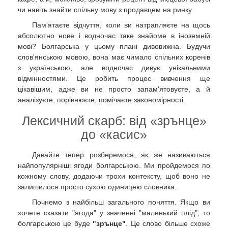
чи навіть знайти спільну мову з продавцем на ринку.
Пам'ятаєте відчуття, коли ви натрапляєте на щось
абсолютно нове і водночас таке знайоме в іноземній
мові? Болгарська у цьому плані дивовижна. Будучи
слов'янською мовою, вона має чимало спільних коренів
з українською, але водночас дивує унікальними
відмінностями. Це робить процес вивчення ще
цікавішим, адже ви не просто запам'ятовуєте, а й
аналізуєте, порівнюєте, помічаєте закономірності.
Лексичний скарб: від «зрънце»
до «касис»
Давайте тепер розберемося, як же називаються
найпопулярніші ягоди болгарською. Ми пройдемося по
кожному слову, додаючи трохи контексту, щоб воно не
залишилося просто сухою одиницею словника.
Почнемо з найбільш загального поняття. Якщо ви
хочете сказати "ягода" у значенні "маленький плід", то
болгарською це буде
"зрънце"
. Це слово більше схоже