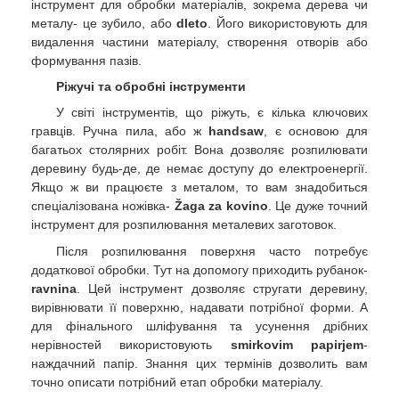
інструмент для обробки матеріалів, зокрема дерева чи
металу- це зубило, або
dleto
. Його використовують для
видалення частини матеріалу, створення отворів або
формування пазів.
Ріжучі та обробні інструменти
У світі інструментів, що ріжуть, є кілька ключових
гравців. Ручна пила, або ж
handsaw
, є основою для
багатьох столярних робіт. Вона дозволяє розпилювати
деревину будь-де, де немає доступу до електроенергії.
Якщо ж ви працюєте з металом, то вам знадобиться
спеціалізована ножівка-
Žaga za kovino
. Це дуже точний
інструмент для розпилювання металевих заготовок.
Після розпилювання поверхня часто потребує
додаткової обробки. Тут на допомогу приходить рубанок-
ravnina
. Цей інструмент дозволяє стругати деревину,
вирівнювати її поверхню, надавати потрібної форми. А
для фінального шліфування та усунення дрібних
нерівностей використовують
smirkovim papirjem
-
наждачний папір. Знання цих термінів дозволить вам
точно описати потрібний етап обробки матеріалу.