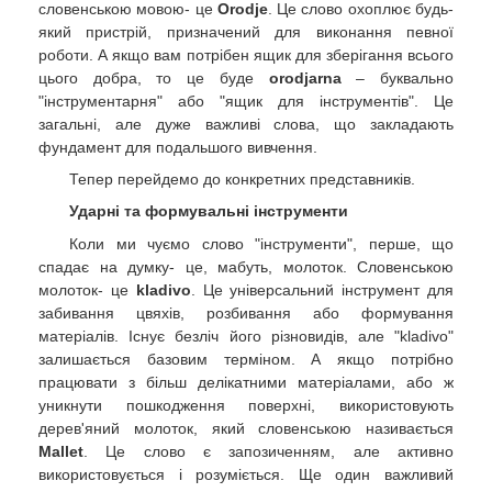
словенською мовою- це
Orodje
. Це слово охоплює будь-
який пристрій, призначений для виконання певної
роботи. А якщо вам потрібен ящик для зберігання всього
цього добра, то це буде
orodjarna
– буквально
"інструментарня" або "ящик для інструментів". Це
загальні, але дуже важливі слова, що закладають
фундамент для подальшого вивчення.
Тепер перейдемо до конкретних представників.
Ударні та формувальні інструменти
Коли ми чуємо слово "інструменти", перше, що
спадає на думку- це, мабуть, молоток. Словенською
молоток- це
kladivo
. Це універсальний інструмент для
забивання цвяхів, розбивання або формування
матеріалів. Існує безліч його різновидів, але "kladivo"
залишається базовим терміном. А якщо потрібно
працювати з більш делікатними матеріалами, або ж
уникнути пошкодження поверхні, використовують
дерев'яний молоток, який словенською називається
Mallet
. Це слово є запозиченням, але активно
використовується і розуміється. Ще один важливий