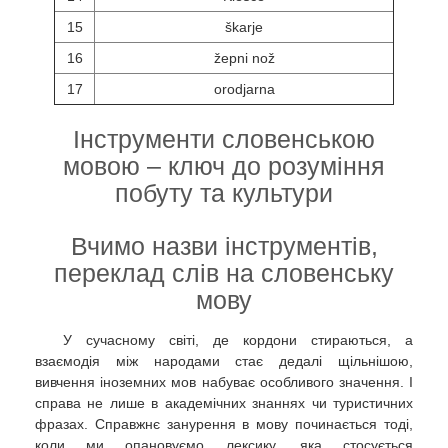
15
škarje
16
žepni nož
17
orodjarna
Інструменти словенською
мовою – ключ до розуміння
побуту та культури
Вчимо назви інструментів,
переклад слів на словенську
мову
У сучасному світі, де кордони стираються, а
взаємодія між народами стає дедалі щільнішою,
вивчення іноземних мов набуває особливого значення. І
справа не лише в академічних знаннях чи туристичних
фразах. Справжнє занурення в мову починається тоді,
коли ми опановуємо лексику, яка стосується