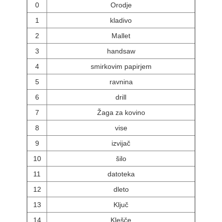
0
Orodje
1
kladivo
2
Mallet
3
handsaw
4
smirkovim papirjem
5
ravnina
6
drill
7
Žaga za kovino
8
vise
9
izvijač
10
šilo
11
datoteka
12
dleto
13
Ključ
14
Klešče