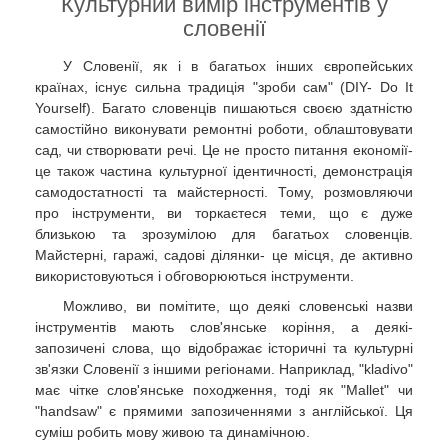
Культурний вимір інструментів у
словенії
У Словенії, як і в багатьох інших європейських
країнах, існує сильна традиція "зроби сам" (DIY- Do It
Yourself). Багато словенців пишаються своєю здатністю
самостійно виконувати ремонтні роботи, облаштовувати
сад, чи створювати речі. Це не просто питання економії-
це також частина культурної ідентичності, демонстрація
самодостатності та майстерності. Тому, розмовляючи
про інструменти, ви торкаєтеся теми, що є дуже
близькою та зрозумілою для багатьох словенців.
Майстерні, гаражі, садові ділянки- це місця, де активно
використовуються і обговорюються інструменти.
Можливо, ви помітите, що деякі словенські назви
інструментів мають слов'янське коріння, а деякі-
запозичені слова, що відображає історичні та культурні
зв'язки Словенії з іншими регіонами. Наприклад, "kladivo"
має чітке слов'янське походження, тоді як "Mallet" чи
"handsaw" є прямими запозиченнями з англійської. Ця
суміш робить мову живою та динамічною.