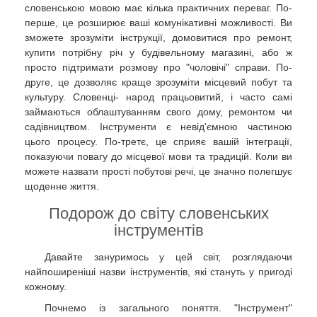
словенською мовою має кілька практичних переваг. По-
перше, це розширює ваші комунікативні можливості. Ви
зможете зрозуміти інструкції, домовитися про ремонт,
купити потрібну річ у будівельному магазині, або ж
просто підтримати розмову про "чоловічі" справи. По-
друге, це дозволяє краще зрозуміти місцевий побут та
культуру. Словенці- народ працьовитий, і часто самі
займаються облаштуванням свого дому, ремонтом чи
садівництвом. Інструменти є невід'ємною частиною
цього процесу. По-третє, це сприяє вашій інтеграції,
показуючи повагу до місцевої мови та традицій. Коли ви
можете назвати прості побутові речі, це значно полегшує
щоденне життя.
Подорож до світу словенських
інструментів
Давайте зануримось у цей світ, розглядаючи
найпоширеніші назви інструментів, які стануть у пригоді
кожному.
Почнемо із загального поняття. "Інструмент"