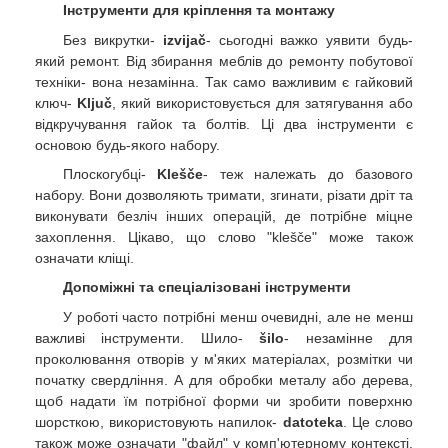
Інструменти для кріплення та монтажу
Без викрутки-
izvijač
- сьогодні важко уявити будь-
який ремонт. Від збирання меблів до ремонту побутової
техніки- вона незамінна. Так само важливим є гайковий
ключ-
Ključ
, який використовується для затягування або
відкручування гайок та болтів. Ці два інструменти є
основою будь-якого набору.
Плоскогубці-
Klešče
- теж належать до базового
набору. Вони дозволяють тримати, згинати, різати дріт та
виконувати безліч інших операцій, де потрібне міцне
захоплення. Цікаво, що слово "klešče" може також
означати кліщі.
Допоміжні та спеціалізовані інструменти
У роботі часто потрібні менш очевидні, але не менш
важливі інструменти. Шило-
šilo
- незамінне для
проколювання отворів у м'яких матеріалах, розмітки чи
початку свердління. А для обробки металу або дерева,
щоб надати їм потрібної форми чи зробити поверхню
шорсткою, використовують напилок-
datoteka
. Це слово
також може означати "файл" у комп'ютерному контексті,