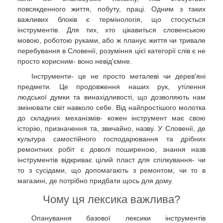
повсякденного життя, побуту, праці. Одним з таких
важливих блоків є термінологія, що стосується
інструментів. Для тих, хто цікавиться словенською
мовою, роботою руками, або ж планує життя чи тривале
перебування в Словенії, розуміння цієї категорії слів є не
просто корисним- воно невід'ємне.
Інструменти- це не просто металеві чи дерев'яні
предмети. Це продовження наших рук, утілення
людської думки та винахідливості, що дозволяють нам
змінювати світ навколо себе. Від найпростішого молотка
до складних механізмів- кожен інструмент має свою
історію, призначення та, звичайно, назву. У Словенії, де
культура самостійного господарювання та дрібних
ремонтних робіт є доволі поширеною, знання назв
інструментів відкриває цілий пласт для спілкування- чи
то з сусідами, що допомагають з ремонтом, чи то в
магазині, де потрібно придбати щось для дому.
Чому ця лексика важлива?
Опанування базової лексики інструментів