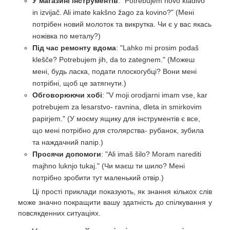
У магазині інструментів
: "Potrebujem novo kladivo
in izvijač. Ali imate kakšno žago za kovino?" (Мені
потрібен новий молоток та викрутка. Чи є у вас якась
ножівка по металу?)
Під час ремонту вдома
: "Lahko mi prosim podaš
klešče? Potrebujem jih, da to zategnem." (Можеш
мені, будь ласка, подати плоскогубці? Вони мені
потрібні, щоб це затягнути.)
Обговорюючи хобі
: "V moji orodjarni imam vse, kar
potrebujem za lesarstvo- ravnina, dleta in smirkovim
papirjem." (У моєму ящику для інструментів є все,
що мені потрібно для столярства- рубанок, зубила
та наждачний папір.)
Просячи допомоги
: "Ali imaš šilo? Moram narediti
majhno luknjo tukaj." (Чи маєш ти шило? Мені
потрібно зробити тут маленький отвір.)
Ці прості приклади показують, як знання кількох слів
може значно покращити вашу здатність до спілкування у
повсякденних ситуаціях.