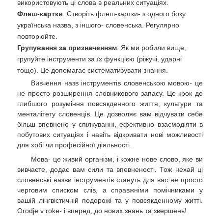
використовують ці слова в реальних ситуаціях.
Флеш-картки
: Створіть флеш-картки- з одного боку
українська назва, з іншого- словенська. Регулярно
повторюйте.
Групування за призначенням
: Як ми робили вище,
групуйте інструменти за їх функцією (ріжучі, ударні
тощо). Це допомагає систематизувати знання.
Вивчення назв інструментів словенською мовою- це
не просто розширення словникового запасу. Це крок до
глибшого розуміння повсякденного життя, культури та
менталітету словенців. Це дозволяє вам відчувати себе
більш впевнено у спілкуванні, ефективно взаємодіяти в
побутових ситуаціях і навіть відкривати нові можливості
для хобі чи професійної діяльності.
Мова- це живий організм, і кожне нове слово, яке ви
вивчаєте, додає вам сили та впевненості. Тож нехай ці
словенські назви інструментів стануть для вас не просто
черговим списком слів, а справжніми помічниками у
вашій лінгвістичній подорожі та у повсякденному житті.
Orodje v roke- і вперед, до нових знань та звершень!