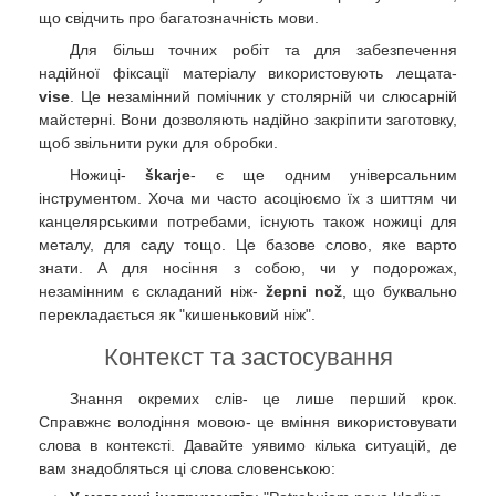
що свідчить про багатозначність мови.
Для більш точних робіт та для забезпечення
надійної фіксації матеріалу використовують лещата-
vise
. Це незамінний помічник у столярній чи слюсарній
майстерні. Вони дозволяють надійно закріпити заготовку,
щоб звільнити руки для обробки.
Ножиці-
škarje
- є ще одним універсальним
інструментом. Хоча ми часто асоціюємо їх з шиттям чи
канцелярськими потребами, існують також ножиці для
металу, для саду тощо. Це базове слово, яке варто
знати. А для носіння з собою, чи у подорожах,
незамінним є складаний ніж-
žepni nož
, що буквально
перекладається як "кишеньковий ніж".
Контекст та застосування
Знання окремих слів- це лише перший крок.
Справжнє володіння мовою- це вміння використовувати
слова в контексті. Давайте уявимо кілька ситуацій, де
вам знадобляться ці слова словенською: