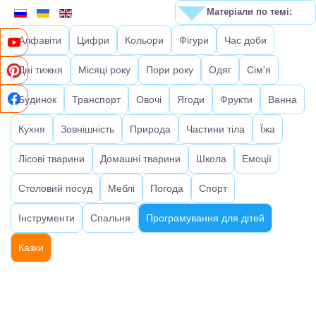
Матеріали по темі:
Алфавіти
Цифри
Кольори
Фігури
Час доби
Дні тижня
Місяці року
Пори року
Одяг
Сім'я
Будинок
Транспорт
Овочі
Ягоди
Фрукти
Ванна
Кухня
Зовнішність
Природа
Частини тіла
Їжа
Лісові тварини
Домашні тварини
Школа
Емоції
Столовий посуд
Меблі
Погода
Спорт
Інструменти
Спальня
Програмування для дітей
Казки