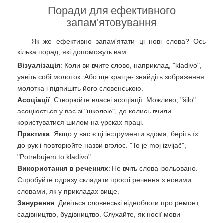
Поради для ефективного
запам'ятовування
Як же ефективно запам'ятати ці нові слова? Ось
кілька порад, які допоможуть вам:
Візуалізація
: Коли ви вчите слово, наприклад, "kladivo",
уявіть собі молоток. Або ще краще- знайдіть зображення
молотка і підпишіть його словенською.
Асоціації
: Створюйте власні асоціації. Можливо, "šilo"
асоціюється у вас зі "школою", де колись вчили
користуватися шилом на уроках праці.
Практика
: Якщо у вас є ці інструменти вдома, беріть їх
до рук і повторюйте назви вголос. "To je moj izvijač",
"Potrebujem to kladivo".
Використання в реченнях
: Не вчіть слова ізольовано.
Спробуйте одразу складати прості речення з новими
словами, як у прикладах вище.
Занурення
: Дивіться словенські відеоблоги про ремонт,
садівництво, будівництво. Слухайте, як носії мови