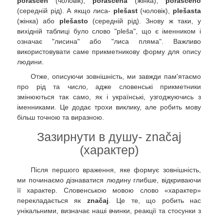
poraščen
(чоловік),
poraščena
(жінка),
poraščeno
(середній рід). А якщо лиса-
plešast
(чоловік),
plešasta
(жінка) або
plešasto
(середній рід). Знову ж таки, у
вихідній таблиці було слово "pleša", що є іменником і
означає "лисина" або "лиса пляма". Важливо
використовувати саме прикметникову форму для опису
людини.
Отже, описуючи зовнішність, ми завжди пам'ятаємо
про рід та число, адже словенські прикметники
змінюються так само, як і українські, узгоджуючись з
іменниками. Це додає трохи виклику, але робить мову
більш точною та виразною.
Зазирнути в душу- značaj
(характер)
Після першого враження, яке формує зовнішність,
ми починаємо дізнаватися людину глибше, відкриваючи
її характер. Словенською мовою слово «характер»
перекладається як
značaj
. Це те, що робить нас
унікальними, визначає наші вчинки, реакції та стосунки з