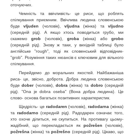
оточуючих.
Чемність та ввічливість- це риси, що роблять
спілкування приємним. Ввічлива людина словенською
буде
vljuden
(чоловік),
vljudna
(жінка) та
vljudno
(середній рід). А якщо хтось поводиться грубо, ми
скажемо
grob
(чоловік),
groba
(жінка) або
grobo
(середній рід). Знову ж таки, у вихідній таблиці було
англійське "rough", тоді як словенський відповідник-
"grob". Розуміння таких нюансів є ключовим для вільного
спілкування.
Перейдемо до моральних якостей. Найбажаніша
риса- це, звісно, доброта. Добра людина словенською
буде
dober
(чоловік),
dobra
(жінка) та
dobro
(середній
рід). "Ona je dobra oseba" (Вона добра людина). Це
слово- основа багатьох позитивних характеристик.
Щедрість- це
radodaren
(чоловік),
radodarna
(жінка)
та
radodarno
(середній рід). Радодарен означає того,
хто охоче ділиться, не скупиться. На противагу цьому-
жадібний, що перекладається як
požrešen
(чоловік),
požrešna
(жінка) та
požrešno
(середній рід). Цікаво, що