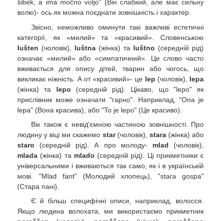
šibek, a ima močno voljo" (Він слабкий, але має сильну
волю)- ось як можна поєднати зовнішність і характер.
Звісно, неможливо оминути такі важливі естетичні
категорії, як «милий» та «красивий». Словенською
lušten
(чоловік),
luštna
(жінка) та
luštno
(середній рід)
означає «милий» або «симпатичний». Це слово часто
вживається для опису дітей, тварин або чогось, що
викликає ніжність. А от «красивий»- це
lep
(чоловік),
lepa
(жінка) та
lepo
(середній рід). Цікаво, що "lepo" як
прислівник може означати "гарно". Наприклад, "Ona je
lepa" (Вона красива), або "To je lepo" (Це красиво).
Вік також є невід'ємною частиною зовнішності. Про
людину у віці ми скажемо
star
(чоловік),
stara
(жінка) або
staro
(середній рід). А про молоду-
mlad
(чоловік),
mlada
(жінка) та
mlado
(середній рід). Ці прикметники є
універсальними і вживаються так само, як і в українській
мові. "Mlad fant" (Молодий хлопець), "stara gospa"
(Стара пані).
Є й більш специфічні описи, наприклад, волосся.
Якщо людина волохата, ми використаємо прикметник