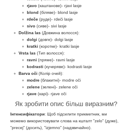
rjavo
(каштанове)- rjavi lasje
blond
(біляве)- blond lasje
rdeče
(руде)- rdeči lasje
sivo
(сиве)- sivi lasje
Dolžina las
(Довжина волосся):
dolgi
(довге)- dolgi lasje
kratki
(коротке)- kratki lasje
Vrsta las
(Тип волосся):
ravni
(пряме)- ravni lasje
kodrasti
(кучеряве)- kodrasti lasje
Barva oči
(Колір очей):
modre
(блакитні)- modre oči
zelene
(зелені)- zelene oči
rjave
(карі)- rjave oči
Як зробити опис більш виразним?
Інтенсифікатори
: Щоб підсилити прикметник, ми
можемо використовувати слова на кшталт "zelo" (дуже),
"precej" (досить), "izjemno" (надзвичайно).