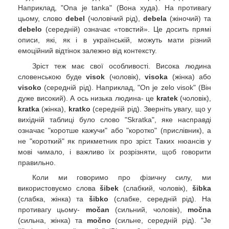
Наприклад, "Ona je tanka" (Вона худа). На противагу
цьому, слово
debel
(чоловічий рід),
debela
(жіночий) та
debelo
(середній) означає «товстий». Це досить прямі
описи, які, як і в українській, можуть мати різний
емоційний відтінок залежно від контексту.
Зріст теж має свої особливості. Висока людина
словенською буде
visok
(чоловік),
visoka
(жінка) або
visoko
(середній рід). Наприклад, "On je zelo visok" (Він
дуже високий). А ось низька людина- це
kratek
(чоловік),
kratka
(жінка),
kratko
(середній рід). Зверніть увагу, що у
вихідній таблиці було слово "Skratka", яке насправді
означає "коротше кажучи" або "коротко" (прислівник), а
не "короткий" як прикметник про зріст. Таких нюансів у
мові чимало, і важливо їх розрізняти, щоб говорити
правильно.
Коли ми говоримо про фізичну силу, ми
використовуємо слова
šibek
(слабкий, чоловік),
šibka
(слабка, жінка) та
šibko
(слабке, середній рід). На
противагу цьому-
močan
(сильний, чоловік),
močna
(сильна, жінка) та
močno
(сильне, середній рід). "Je