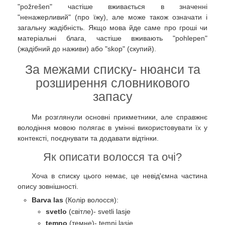
"požrešen" частіше вживається в значенні
"ненажерливий" (про їжу), але може також означати і
загальну жадібність. Якщо мова йде саме про гроші чи
матеріальні блага, частіше вживають "pohlepen"
(жадібний до наживи) або "skop" (скупий).
За межами списку- нюанси та
розширення словникового
запасу
Ми розглянули основні прикметники, але справжнє
володіння мовою полягає в умінні використовувати їх у
контексті, поєднувати та додавати відтінки.
Як описати волосся та очі?
Хоча в списку цього немає, це невід'ємна частина
опису зовнішності.
Barva las
(Колір волосся):
svetlo
(світле)- svetli lasje
temno
(темне)- temni lasje