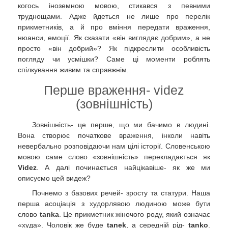
когось іноземною мовою, стикався з певними
труднощами. Адже йдеться не лише про перелік
прикметників, а й про вміння передати враження,
нюанси, емоції. Як сказати «він виглядає добрим», а не
просто «він добрий»? Як підкреслити особливість
погляду чи усмішки? Саме ці моменти роблять
спілкування живим та справжнім.
Перше враження- videz
(зовнішність)
Зовнішність- це перше, що ми бачимо в людині.
Вона створює початкове враження, інколи навіть
невербально розповідаючи нам цілі історії. Словенською
мовою саме слово «зовнішність» перекладається як
Videz
. А далі починається найцікавіше- як же ми
описуємо цей видеж?
Почнемо з базових речей- зросту та статури. Наша
перша асоціація з худорлявою людиною може бути
слово
tanka
. Це прикметник жіночого роду, який означає
«худа». Чоловік же буде
tanek
, а середній рід-
tanko
.