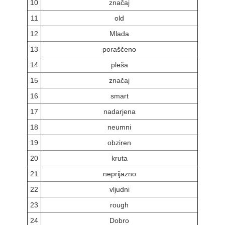
10
značaj
11
old
12
Mlada
13
poraščeno
14
pleša
15
značaj
16
smart
17
nadarjena
18
neumni
19
obziren
20
kruta
21
neprijazno
22
vljudni
23
rough
24
Dobro