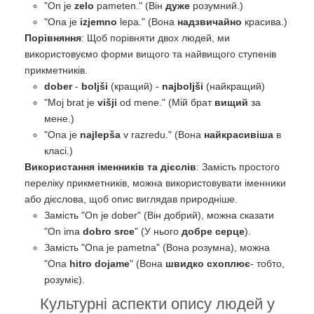
"On je
zelo
pameten." (Він
дуже
розумний.)
"Ona je
izjemno
lepa." (Вона
надзвичайно
красива.)
Порівняння
: Щоб порівняти двох людей, ми
використовуємо форми вищого та найвищого ступенів
прикметників.
dober
-
boljši
(кращий) -
najboljši
(найкращий)
"Moj brat je
višji
od mene." (Мій брат
вищий
за
мене.)
"Ona je
najlepša
v razredu." (Вона
найкрасивіша
в
класі.)
Використання іменників та дієслів
: Замість простого
переліку прикметників, можна використовувати іменники
або дієслова, щоб опис виглядав природніше.
Замість "On je dober" (Він добрий), можна сказати
"On ima
dobro srce
" (У нього
добре серце
).
Замість "Ona je pametna" (Вона розумна), можна
"Ona
hitro dojame
" (Вона
швидко схоплює
- тобто,
розуміє).
Культурні аспекти опису людей у