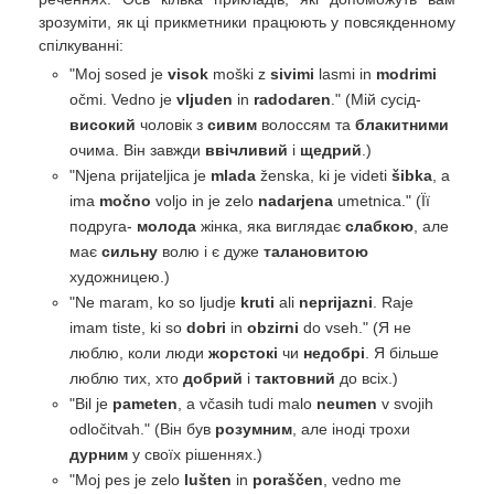
зрозуміти, як ці прикметники працюють у повсякденному
спілкуванні:
"Moj sosed je
visok
moški z
sivimi
lasmi in
modrimi
očmi. Vedno je
vljuden
in
radodaren
." (Мій сусід-
високий
чоловік з
сивим
волоссям та
блакитними
очима. Він завжди
ввічливий
і
щедрий
.)
"Njena prijateljica je
mlada
ženska, ki je videti
šibka
, a
ima
močno
voljo in je zelo
nadarjena
umetnica." (Її
подруга-
молода
жінка, яка виглядає
слабкою
, але
має
сильну
волю і є дуже
талановитою
художницею.)
"Ne maram, ko so ljudje
kruti
ali
neprijazni
. Raje
imam tiste, ki so
dobri
in
obzirni
do vseh." (Я не
люблю, коли люди
жорстокі
чи
недобрі
. Я більше
люблю тих, хто
добрий
і
тактовний
до всіх.)
"Bil je
pameten
, a včasih tudi malo
neumen
v svojih
odločitvah." (Він був
розумним
, але іноді трохи
дурним
у своїх рішеннях.)
"Moj pes je zelo
lušten
in
poraščen
, vedno me