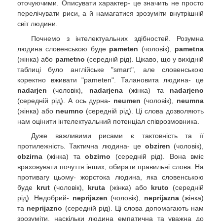
оточуючими. Описувати характер- це значить не просто
перелічувати риси, а й намагатися зрозуміти внутрішній
світ людини.
Почнемо з інтелектуальних здібностей. Розумна
людина словенською буде
pameten
(чоловік),
pametna
(жінка) або
pametno
(середній рід). Цікаво, що у вихідній
таблиці було англійське "smart", але словенською
коректно вживати "pameten". Талановита людина- це
nadarjen
(чоловік),
nadarjena
(жінка) та
nadarjeno
(середній рід). А ось дурна-
neumen
(чоловік),
neumna
(жінка) або
neumno
(середній рід). Ці слова дозволяють
нам оцінити інтелектуальний потенціал співрозмовника.
Дуже важливими рисами є тактовність та її
протилежність. Тактична людина- це
obziren
(чоловік),
obzirna
(жінка) та
obzirno
(середній рід). Вона вміє
враховувати почуття інших, обирати правильні слова. На
противагу цьому- жорстока людина, яка словенською
буде
krut
(чоловік),
kruta
(жінка) або
kruto
(середній
рід). Недобрий-
neprijazen
(чоловік),
neprijazna
(жінка)
та
neprijazno
(середній рід). Ці слова допомагають нам
зрозуміти, наскільки людина емпатична та уважна до