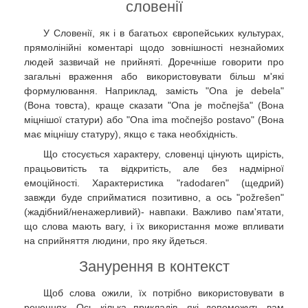
словенії
У Словенії, як і в багатьох європейських культурах,
прямолінійні коментарі щодо зовнішності незнайомих
людей зазвичай не прийняті. Доречніше говорити про
загальні враження або використовувати більш м'які
формулювання. Наприклад, замість "Ona je debela"
(Вона товста), краще сказати "Ona je močnejša" (Вона
міцнішої статури) або "Ona ima močnejšo postavo" (Вона
має міцнішу статуру), якщо є така необхідність.
Що стосується характеру, словенці цінують щирість,
працьовитість та відкритість, але без надмірної
емоційності. Характеристика "radodaren" (щедрий)
завжди буде сприйматися позитивно, а ось "požrešen"
(жадібний/ненажерливий)- навпаки. Важливо пам'ятати,
що слова мають вагу, і їх використання може впливати
на сприйняття людини, про яку йдеться.
Занурення в контекст
Щоб слова ожили, їх потрібно використовувати в
реченнях. Ось кілька прикладів, які допоможуть вам