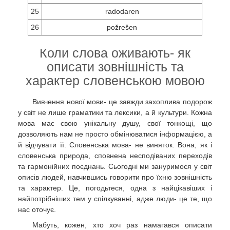
25
radodaren
26
požrešen
Коли слова оживають- як
описати зовнішність та
характер словенською мовою
Вивчення нової мови- це завжди захоплива подорож
у світ не лише граматики та лексики, а й культури. Кожна
мова має свою унікальну душу, свої тонкощі, що
дозволяють нам не просто обмінюватися інформацією, а
й відчувати її. Словенська мова- не виняток. Вона, як і
словенська природа, сповнена несподіваних переходів
та гармонійних поєднань. Сьогодні ми зануримося у світ
описів людей, навчившись говорити про їхню зовнішність
та характер. Це, погодьтеся, одна з найцікавіших і
найпотрібніших тем у спілкуванні, адже люди- це те, що
нас оточує.
Мабуть, кожен, хто хоч раз намагався описати