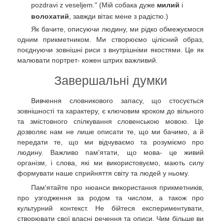
pozdravi z veseljem." (Мій собака дуже
милий
і
волохатий
, завжди вітає мене з радістю.)
Як бачите, описуючи людину, ми рідко обмежуємося
одним прикметником. Ми створюємо цілісний образ,
поєднуючи зовнішні риси з внутрішніми якостями. Це як
малювати портрет- кожен штрих важливий.
Завершальні думки
Вивчення словникового запасу, що стосується
зовнішності та характеру, є ключовим кроком до вільного
та змістовного спілкування словенською мовою. Це
дозволяє нам не лише описати те, що ми бачимо, а й
передати те, що ми відчуваємо та розуміємо про
людину. Важливо пам'ятати, що мова- це живий
організм, і слова, які ми використовуємо, мають силу
формувати наше сприйняття світу та людей у ньому.
Пам'ятайте про нюанси використання прикметників,
про узгодження за родом та числом, а також про
культурний контекст. Не бійтеся експериментувати,
створювати свої власні речення та описи. Чим більше ви