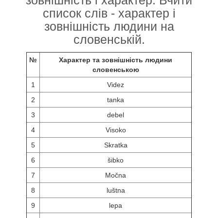
список слів - характер і
зовнішність людини на
словенській.
№
Характер та зовнішність людини
словенською
1
Videz
2
tanka
3
debel
4
Visoko
5
Skratka
6
šibko
7
Močna
8
luštna
9
lepa