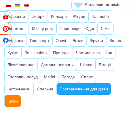
Матеріали по темі:
Алфавіти
Цифри
Кольори
Фігури
Час доби
Дні тижня
Місяці року
Пори року
Одяг
Сім'я
Будинок
Транспорт
Овочі
Ягоди
Фрукти
Ванна
Кухня
Зовнішність
Природа
Частини тіла
Їжа
Лісові тварини
Домашні тварини
Школа
Емоції
Столовий посуд
Меблі
Погода
Спорт
Інструменти
Спальня
Програмування для дітей
Казки