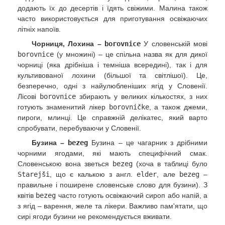
додають їх до десертів і їдять свіжими. Малина також
часто використовується для приготування освіжаючих
літніх напоїв.
Чорниця, Лохина –
borovnice
У словенській мові
borovnice
(у множині) – це спільна назва як для дикої
чорниці (яка дрібніша і темніша всередині), так і для
культивованої лохини (більшої та світлішої). Це,
безперечно, одні з найулюбленіших ягід у Словенії.
Лісові
borovnice
збирають у великих кількостях, з них
готують знаменитий лікер
borovničke
, а також джеми,
пироги, млинці. Це справжній делікатес, який варто
спробувати, перебуваючи у Словенії.
Бузина –
bezeg
Бузина – це чагарник з дрібними
чорними ягодами, які мають специфічний смак.
Словенською вона зветься
bezeg
(хоча в таблиці було
Starejši
, що є калькою з англ.
elder
, але
bezeg
–
правильне і поширене словенське слово для бузини). З
квітів
bezeg
часто готують освіжаючий сироп або напій, а
з ягід – варення, желе та лікери. Важливо пам'ятати, що
сирі ягоди бузини не рекомендується вживати.