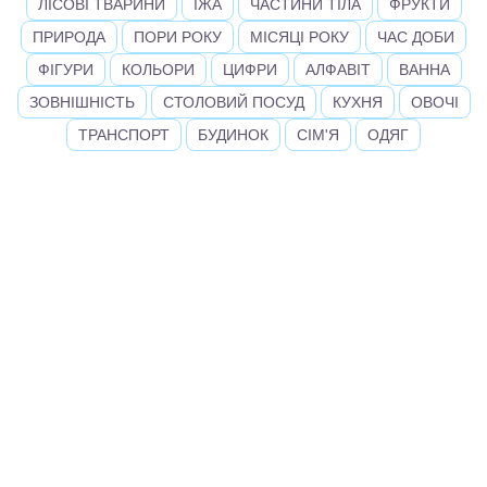
ЛІСОВІ ТВАРИНИ
ЇЖА
ЧАСТИНИ ТІЛА
ФРУКТИ
ПРИРОДА
ПОРИ РОКУ
МІСЯЦІ РОКУ
ЧАС ДОБИ
ФІГУРИ
КОЛЬОРИ
ЦИФРИ
АЛФАВІТ
ВАННА
ЗОВНІШНІСТЬ
СТОЛОВИЙ ПОСУД
КУХНЯ
ОВОЧІ
ТРАНСПОРТ
БУДИНОК
СІМ'Я
ОДЯГ