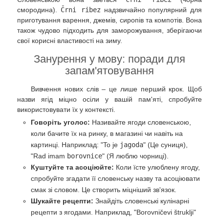
смородина).
Črni ribez
надзвичайно популярний для
приготування варення, джемів, сиропів та компотів. Вона
також чудово підходить для заморожування, зберігаючи
свої корисні властивості на зиму.
Занурення у мову: поради для
запам'ятовування
Вивчення нових слів – це лише перший крок. Щоб
назви ягід міцно осіли у вашій пам'яті, спробуйте
використовувати їх у контексті.
Говоріть уголос:
Називайте ягоди словенською,
коли бачите їх на ринку, в магазині чи навіть на
картинці. Наприклад: "To je
jagoda
" (Це суниця),
"Rad imam
borovnice
" (Я люблю чорниці).
Куштуйте та асоціюйте:
Коли їсте улюблену ягоду,
спробуйте згадати її словенську назву та асоціювати
смак зі словом. Це створить міцніший зв'язок.
Шукайте рецепти:
Знайдіть словенські кулінарні
рецепти з ягодами. Наприклад, "Borovničevi štruklji"