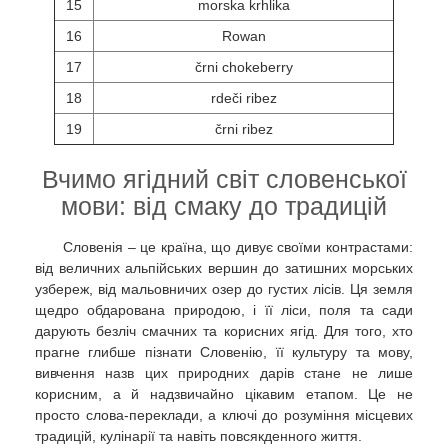
15
morska krhlika
16
Rowan
17
črni chokeberry
18
rdeči ribez
19
črni ribez
Вчимо ягідний світ словенської
мови: від смаку до традицій
Словенія – це країна, що дивує своїми контрастами:
від величних альпійських вершин до затишних морських
узбереж, від мальовничих озер до густих лісів. Ця земля
щедро обдарована природою, і її ліси, поля та сади
дарують безліч смачних та корисних ягід. Для того, хто
прагне глибше пізнати Словенію, її культуру та мову,
вивчення назв цих природних дарів стане не лише
корисним, а й надзвичайно цікавим етапом. Це не
просто слова-переклади, а ключі до розуміння місцевих
традицій, кулінарії та навіть повсякденного життя.