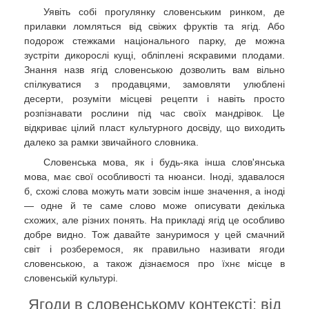
Уявіть собі прогулянку словенським ринком, де
прилавки ломляться від свіжих фруктів та ягід. Або
подорож стежками національного парку, де можна
зустріти дикорослі кущі, обліплені яскравими плодами.
Знання назв ягід словенською дозволить вам вільно
спілкуватися з продавцями, замовляти улюблені
десерти, розуміти місцеві рецепти і навіть просто
розпізнавати рослини під час своїх мандрівок. Це
відкриває цілий пласт культурного досвіду, що виходить
далеко за рамки звичайного словника.
Словенська мова, як і будь-яка інша слов'янська
мова, має свої особливості та нюанси. Іноді, здавалося
б, схожі слова можуть мати зовсім інше значення, а іноді
— одне й те саме слово може описувати декілька
схожих, але різних понять. На прикладі ягід це особливо
добре видно. Тож давайте зануримося у цей смачний
світ і розберемося, як правильно називати ягоди
словенською, а також дізнаємося про їхнє місце в
словенській культурі.
Ягоди в словенському контексті: від