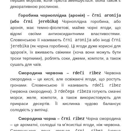
перших морозів, коли гіркота зменшується. Вона також є
декоративною рослиною.
Горобина чорноплідна (аронія) –
črni aronija
(або
črni jerebika
)
Чорноплідна горобина, або
аронія, має темно-фіолетові, майже чорні ягоди, що
відомі своїми антиоксидантними властивостями.
Словенською її називають
črni aronija
або іноді
črni
jerebika
(як чорна горобина). Ці ягоди дуже корисні для
здоров'я, їх вживають свіжими (хоча вони можуть бути
трохи терпкими), роблять соки, джеми, компоти, а також
сушать для чаїв.
Смородина червона –
rdeči ribez
Червона
смородина – це кислі, але освіжаючі ягоди, що ростуть
гронами. Словенською її називають
rdeči ribez
(червона смородина). З
rdečega ribeza
готують смачні
морси, желе, компоти, а також використовують для
прикраси десертів. Її кислинка чудово балансує
солодкість у випічці.
Смородина чорна –
črni ribez
Чорна смородина
– це ароматні, солодші та м'ясистіші ягоди, ніж червона.
Словенською вона зветься
črni ribez
(чорна