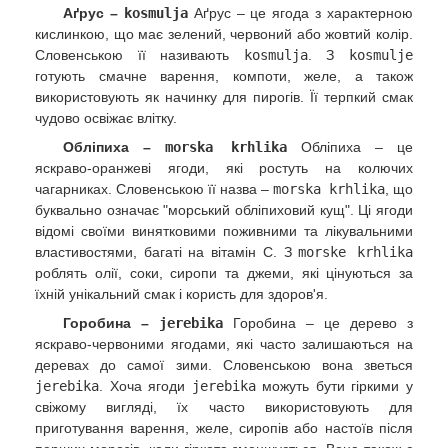
Аґрус –
kosmulja
Аґрус – це ягода з характерною
кислинкою, що має зелений, червоний або жовтий колір.
Словенською її називають
kosmulja
. З
kosmulje
готують смачне варення, компоти, желе, а також
використовують як начинку для пирогів. Її терпкий смак
чудово освіжає влітку.
Обліпиха –
morska krhlika
Обліпиха – це
яскраво-оранжеві ягоди, які ростуть на колючих
чагарниках. Словенською її назва –
morska krhlika
, що
буквально означає "морський обліпиховий кущ". Ці ягоди
відомі своїми винятковими поживними та лікувальними
властивостями, багаті на вітамін C. З
morske krhlika
роблять олії, соки, сиропи та джеми, які цінуються за
їхній унікальний смак і користь для здоров'я.
Горобина –
jerebika
Горобина – це дерево з
яскраво-червоними ягодами, які часто залишаються на
деревах до самої зими. Словенською вона зветься
jerebika
. Хоча ягоди
jerebika
можуть бути гіркими у
свіжому вигляді, їх часто використовують для
приготування варення, желе, сиропів або настоїв після