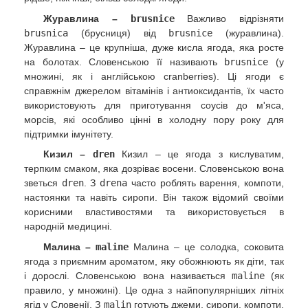
Журавлина –
brusnice
Важливо відрізняти
brusnica
(брусниця) від
brusnice
(журавлина).
Журавлина – це крупніша, дуже кисла ягода, яка росте
на болотах. Словенською її називають
brusnice
(у
множині, як і англійською cranberries). Ці ягоди є
справжнім джерелом вітамінів і антиоксидантів, їх часто
використовують для приготування соусів до м'яса,
морсів, які особливо цінні в холодну пору року для
підтримки імунітету.
Кизил –
dren
Кизил – це ягода з кислуватим,
терпким смаком, яка дозріває восени. Словенською вона
зветься
dren
. З
drena
часто роблять варення, компоти,
настоянки та навіть сиропи. Він також відомий своїми
корисними властивостями та використовується в
народній медицині.
Малина –
maline
Малина – це солодка, соковита
ягода з приємним ароматом, яку обожнюють як діти, так
і дорослі. Словенською вона називається
maline
(як
правило, у множині). Це одна з найпопулярніших літніх
ягід у Словенії. З
malin
готують джеми, сиропи, компоти,