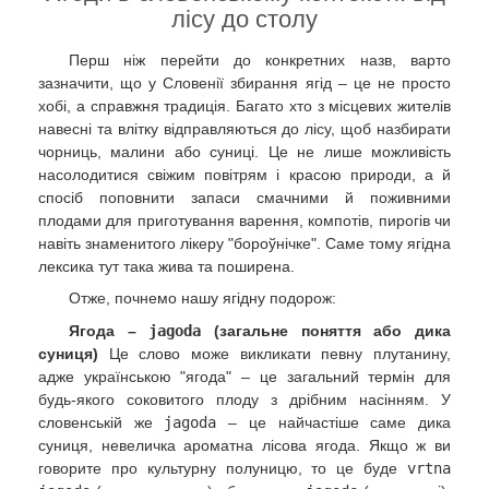
лісу до столу
Перш ніж перейти до конкретних назв, варто
зазначити, що у Словенії збирання ягід – це не просто
хобі, а справжня традиція. Багато хто з місцевих жителів
навесні та влітку відправляються до лісу, щоб назбирати
чорниць, малини або суниці. Це не лише можливість
насолодитися свіжим повітрям і красою природи, а й
спосіб поповнити запаси смачними й поживними
плодами для приготування варення, компотів, пирогів чи
навіть знаменитого лікеру "бороўнічке". Саме тому ягідна
лексика тут така жива та поширена.
Отже, почнемо нашу ягідну подорож:
Ягода –
jagoda
(загальне поняття або дика
суниця)
Це слово може викликати певну плутанину,
адже українською "ягода" – це загальний термін для
будь-якого соковитого плоду з дрібним насінням. У
словенській же
jagoda
– це найчастіше саме дика
суниця, невеличка ароматна лісова ягода. Якщо ж ви
говорите про культурну полуницю, то це буде
vrtna