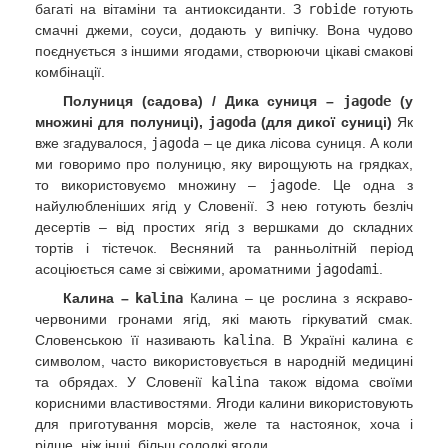
багаті на вітаміни та антиоксиданти. З
robide
готують
смачні джеми, соуси, додають у випічку. Вона чудово
поєднується з іншими ягодами, створюючи цікаві смакові
комбінації.
Полуниця (садова) / Дика суниця –
jagode
(у
множині для полуниці),
jagoda
(для дикої суниці)
Як
вже згадувалося,
jagoda
– це дика лісова суниця. А коли
ми говоримо про полуницю, яку вирощують на грядках,
то використовуємо множину –
jagode
. Це одна з
найулюбленіших ягід у Словенії. З нею готують безліч
десертів – від простих ягід з вершками до складних
тортів і тістечок. Весняний та ранньолітній період
асоціюється саме зі свіжими, ароматними
jagodami
.
Калина –
kalina
Калина – це рослина з яскраво-
червоними гронами ягід, які мають гіркуватий смак.
Словенською її називають
kalina
. В Україні калина є
символом, часто використовується в народній медицині
та обрядах. У Словенії
kalina
також відома своїми
корисними властивостями. Ягоди калини використовують
для приготування морсів, желе та настоянок, хоча і
рідше, ніж інші, більш солодкі ягоди.