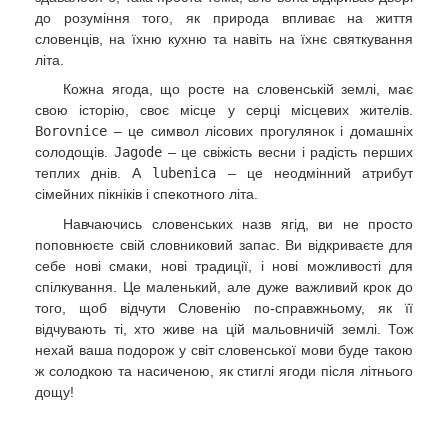
до розуміння того, як природа впливає на життя
словенців, на їхню кухню та навіть на їхнє святкування
літа.
Кожна ягода, що росте на словенській землі, має
свою історію, своє місце у серці місцевих жителів.
Borovnice
– це символ лісових прогулянок і домашніх
солодощів.
Jagode
– це свіжість весни і радість перших
теплих днів. А
lubenica
– це неодмінний атрибут
сімейних пікніків і спекотного літа.
Навчаючись словенських назв ягід, ви не просто
поповнюєте свій словниковий запас. Ви відкриваєте для
себе нові смаки, нові традиції, і нові можливості для
спілкування. Це маленький, але дуже важливий крок до
того, щоб відчути Словенію по-справжньому, як її
відчувають ті, хто живе на цій мальовничій землі. Тож
нехай ваша подорож у світ словенської мови буде такою
ж солодкою та насиченою, як стиглі ягоди після літнього
дощу!