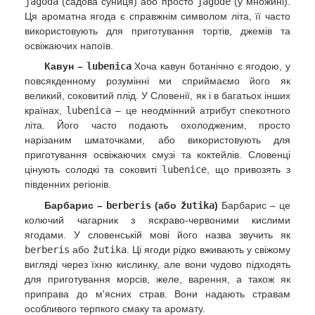
jagoda
(садова суниця) або просто
jagode
(у множині).
Ця ароматна ягода є справжнім символом літа, її часто
використовують для приготування тортів, джемів та
освіжаючих напоїв.
Кавун –
lubenica
Хоча кавун ботанічно є ягодою, у
повсякденному розумінні ми сприймаємо його як
великий, соковитий плід. У Словенії, як і в багатьох інших
країнах,
lubenica
– це неодмінний атрибут спекотного
літа. Його часто подають охолодженим, просто
нарізаним шматочками, або використовують для
приготування освіжаючих смузі та коктейлів. Словенці
цінують солодкі та соковиті
lubenice
, що привозять з
південних регіонів.
Барбарис –
berberis
(або
žutika
)
Барбарис – це
колючий чагарник з яскраво-червоними кислими
ягодами. У словенській мові його назва звучить як
berberis
або
žutika
. Ці ягоди рідко вживають у свіжому
вигляді через їхню кислинку, але вони чудово підходять
для приготування морсів, желе, варення, а також як
приправа до м'ясних страв. Вони надають стравам
особливого терпкого смаку та аромату.