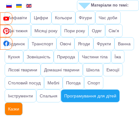
Матеріали по темі:
Алфавіти
Цифри
Кольори
Фігури
Час доби
Дні тижня
Місяці року
Пори року
Одяг
Сім'я
Будинок
Транспорт
Овочі
Ягоди
Фрукти
Ванна
Кухня
Зовнішність
Природа
Частини тіла
Їжа
Лісові тварини
Домашні тварини
Школа
Емоції
Столовий посуд
Меблі
Погода
Спорт
Інструменти
Спальня
Програмування для дітей
Казки