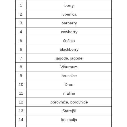
1
berry
2
lubenica
3
barberry
4
cowberry
5
češnja
6
blackberry
7
jagode, jagode
8
Viburnum
9
brusnice
10
Dren
11
maline
12
borovnice, borovnice
13
Starejši
14
kosmulja