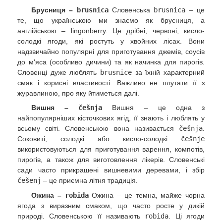
Брусниця –
brusnica
Словенська
brusnica
– це
те, що українською ми знаємо як брусниця, а
англійською – lingonberry. Це дрібні, червоні, кисло-
солодкі ягоди, які ростуть у хвойних лісах. Вони
надзвичайно популярні для приготування джемів, соусів
до м'яса (особливо дичини) та як начинка для пирогів.
Словенці дуже люблять
brusnice
за їхній характерний
смак і корисні властивості. Важливо не плутати її з
журавлиною, про яку йтиметься далі.
Вишня –
češnja
Вишня – це одна з
найпопулярніших кісточкових ягід, її знають і люблять у
всьому світі. Словенською вона називається
češnja
.
Соковиті, солодкі або кисло-солодкі
češnje
використовуються для приготування варення, компотів,
пирогів, а також для виготовлення лікерів. Словенські
сади часто прикрашені вишневими деревами, і збір
češenj
– це приємна літня традиція.
Ожина –
robida
Ожина – це темна, майже чорна
ягода з виразним смаком, що часто росте у дикій
природі. Словенською її називають
robida
. Ці ягоди