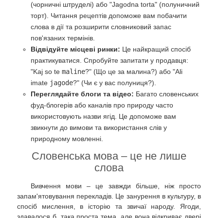
(чорничні штруделі) або "Jagodna torta" (полуничний
торт). Читання рецептів допоможе вам побачити
слова в дії та розширити словниковий запас
пов'язаних термінів.
Відвідуйте місцеві ринки:
Це найкращий спосіб
практикуватися. Спробуйте запитати у продавця:
"Kaj so te
maline
?" (Що це за малина?) або "Ali
imate
jagode
?" (Чи є у вас полуниця?).
Переглядайте блоги та відео:
Багато словенських
фуд-блогерів або каналів про природу часто
використовують назви ягід. Це допоможе вам
звикнути до вимови та використання слів у
природному мовленні.
Словенська мова – це не лише
слова
Вивчення мови – це завжди більше, ніж просто
запам'ятовування перекладів. Це занурення в культуру, в
спосіб мислення, в історію та звичаї народу. Ягоди,
здавалося б, така проста тема, але вона відкриває двері