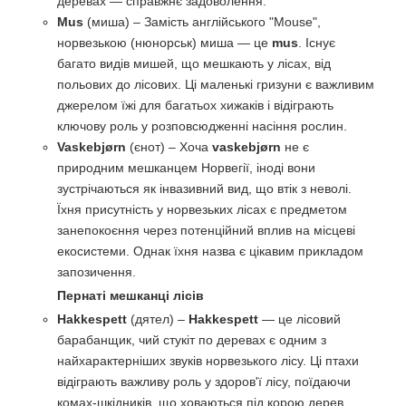
деревах — справжнє задоволення.
Mus
(миша) – Замість англійського "Mouse",
норвезькою (нюнорськ) миша — це
mus
. Існує
багато видів мишей, що мешкають у лісах, від
польових до лісових. Ці маленькі гризуни є важливим
джерелом їжі для багатьох хижаків і відіграють
ключову роль у розповсюдженні насіння рослин.
Vaskebjørn
(єнот) – Хоча
vaskebjørn
не є
природним мешканцем Норвегії, іноді вони
зустрічаються як інвазивний вид, що втік з неволі.
Їхня присутність у норвезьких лісах є предметом
занепокоєння через потенційний вплив на місцеві
екосистеми. Однак їхня назва є цікавим прикладом
запозичення.
Пернаті мешканці лісів
Hakkespett
(дятел) –
Hakkespett
— це лісовий
барабанщик, чий стукіт по деревах є одним з
найхарактерніших звуків норвезького лісу. Ці птахи
відіграють важливу роль у здоров'ї лісу, поїдаючи
комах-шкідників, що ховаються під корою дерев.