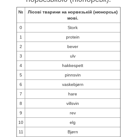
№
Лісові тварини на норвезькій (нюнорськ)
мові.
0
Stork
1
protein
2
bever
3
ulv
4
hakkespett
5
pinnsvin
6
vaskebjørn
7
hare
8
villsvin
9
rev
10
elg
11
Bjørn