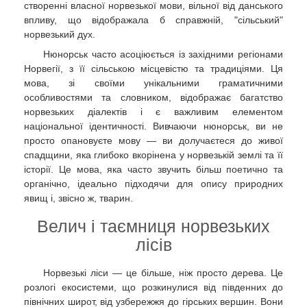
створенні власної норвезької мови, вільної від данського
впливу, що відображала б справжній, "сільський"
норвезький дух.
Нюнорськ часто асоціюється із західними регіонами
Норвегії, з її сільською місцевістю та традиціями. Ця
мова, зі своїми унікальними граматичними
особливостями та словником, відображає багатство
норвезьких діалектів і є важливим елементом
національної ідентичності. Вивчаючи нюнорськ, ви не
просто опановуєте мову — ви долучаєтеся до живої
спадщини, яка глибоко вкорінена у норвезькій землі та її
історії. Це мова, яка часто звучить більш поетично та
органічно, ідеально підходячи для опису природних
явищ і, звісно ж, тварин.
Велич і таємниця норвезьких
лісів
Норвезькі ліси — це більше, ніж просто дерева. Це
розлогі екосистеми, що розкинулися від південних до
північних широт, від узбережжя до гірських вершин. Вони