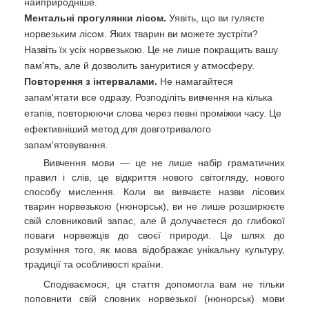
найприродніше.
Ментальні прогулянки лісом.
Уявіть, що ви гуляєте
норвезьким лісом. Яких тварин ви можете зустріти?
Назвіть їх усіх норвезькою. Це не лише покращить вашу
пам'ять, але й дозволить зануритися у атмосферу.
Повторення з інтервалами.
Не намагайтеся
запам'ятати все одразу. Розподіліть вивчення на кілька
етапів, повторюючи слова через певні проміжки часу. Це
ефективніший метод для довготривалого
запам'ятовування.
Вивчення мови — це не лише набір граматичних
правил і слів, це відкриття нового світогляду, нового
способу мислення. Коли ви вивчаєте назви лісових
тварин норвезькою (нюнорськ), ви не лише розширюєте
свій словниковий запас, але й долучаєтеся до глибокої
поваги норвежців до своєї природи. Це шлях до
розуміння того, як мова відображає унікальну культуру,
традиції та особливості країни.
Сподіваємося, ця стаття допомогла вам не тільки
поповнити свій словник норвезької (нюнорськ) мови