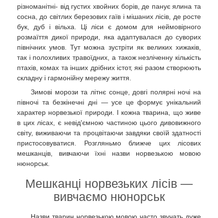
різноманітні- від густих хвойних борів, де панує ялина та
сосна, до світлих березових гаїв і мішаних лісів, де росте
бук, дуб і вільха. Ці ліси є домом для неймовірного
розмаїття дикої природи, яка адаптувалася до суворих
північних умов. Тут можна зустріти як великих хижаків,
так і полохливих травоїдних, а також незліченну кількість
птахів, комах та інших дрібних істот, які разом створюють
складну і гармонійну мережу життя.
Зимові морози та літнє сонце, довгі полярні ночі на
півночі та безкінечні дні — усе це формує унікальний
характер норвезької природи. І кожна тварина, що живе
в цих лісах, є невід'ємною частиною цього дивовижного
світу, виживаючи та процвітаючи завдяки своїй здатності
пристосовуватися. Розгляньмо ближче цих лісових
мешканців, вивчаючи їхні назви норвезькою мовою
нюнорськ.
Мешканці норвезьких лісів —
вивчаємо нюнорськ
Назви тварин норвезькою мовою часто звучать дуже