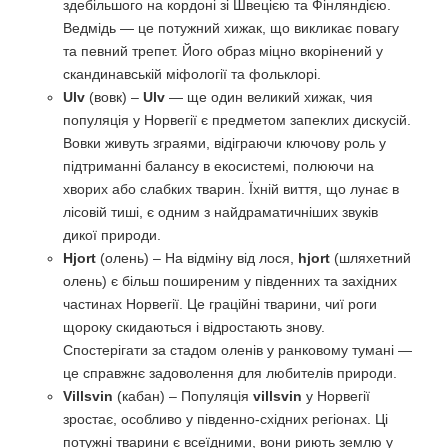
здебільшого на кордоні зі Швецією та Фінляндією.
Ведмідь — це потужний хижак, що викликає повагу
та певний трепет. Його образ міцно вкорінений у
скандинавській міфології та фольклорі.
Ulv
(вовк) –
Ulv
— ще один великий хижак, чия
популяція у Норвегії є предметом запеклих дискусій.
Вовки живуть зграями, відіграючи ключову роль у
підтриманні балансу в екосистемі, полюючи на
хворих або слабких тварин. Їхній виття, що лунає в
лісовій тиші, є одним з найдраматичніших звуків
дикої природи.
Hjort
(олень) – На відміну від лося,
hjort
(шляхетний
олень) є більш поширеним у південних та західних
частинах Норвегії. Це граційні тварини, чиї роги
щороку скидаються і відростають знову.
Спостерігати за стадом оленів у ранковому тумані —
це справжнє задоволення для любителів природи.
Villsvin
(кабан) – Популяція
villsvin
у Норвегії
зростає, особливо у південно-східних регіонах. Ці
потужні тварини є всеїдними, вони риють землю у