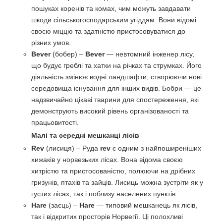
пошуках коренів та комах, чим можуть завдавати
шкоди сільськогосподарським угіддям. Вони відомі
своєю міццю та здатністю пристосовуватися до
різних умов.
Bever
(бобер) –
Bever
— невтомний інженер лісу,
що будує греблі та хатки на річках та струмках. Його
діяльність змінює водні ландшафти, створюючи нові
середовища існування для інших видів. Бобри — це
надзвичайно цікаві тварини для спостереження, які
демонструють високий рівень організованості та
працьовитості.
Малі та середні мешканці лісів
Rev
(лисиця) – Руда
rev
є одним з найпоширеніших
хижаків у норвезьких лісах. Вона відома своєю
хитрістю та пристосованістю, полюючи на дрібних
гризунів, птахів та зайців. Лисиць можна зустріти як у
густих лісах, так і поблизу населених пунктів.
Hare
(заєць) –
Hare
— типовий мешканець як лісів,
так і відкритих просторів Норвегії. Ці полохливі