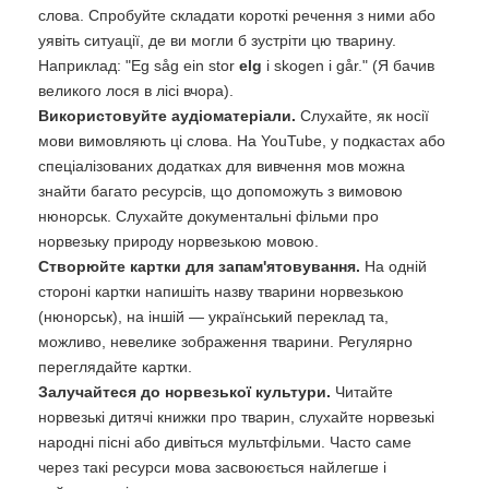
слова. Спробуйте складати короткі речення з ними або
уявіть ситуації, де ви могли б зустріти цю тварину.
Наприклад: "Eg såg ein stor
elg
i skogen i går." (Я бачив
великого лося в лісі вчора).
Використовуйте аудіоматеріали.
Слухайте, як носії
мови вимовляють ці слова. На YouTube, у подкастах або
спеціалізованих додатках для вивчення мов можна
знайти багато ресурсів, що допоможуть з вимовою
нюнорськ. Слухайте документальні фільми про
норвезьку природу норвезькою мовою.
Створюйте картки для запам'ятовування.
На одній
стороні картки напишіть назву тварини норвезькою
(нюнорськ), на іншій — український переклад та,
можливо, невелике зображення тварини. Регулярно
переглядайте картки.
Залучайтеся до норвезької культури.
Читайте
норвезькі дитячі книжки про тварин, слухайте норвезькі
народні пісні або дивіться мультфільми. Часто саме
через такі ресурси мова засвоюється найлегше і