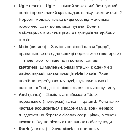
Ugle
(сова) –
Ugle
— нічний хижак, чиї безшумний
політ і пронизливий крик надають лісу таємничості. У
Норвегії мешкає кілька видів сов, від маленької
гороб'ячої сови до великої пугача. Вони є
майстерними мисливцями на гризунів та дрібних
птахів.
Meis
(синиця) – Замість невірної назви "pupp",
правильне слово для синиці норвезькою (нюнорськ)
—
meis
, або точніше, для великої синиці —
kjøttmeis
. Ці маленькі, жваві пташки є одними з
найпоширеніших мешканців лісів і садів. Вони
постійно перебувають у русі, шукаючи комах і
насіння, а їхні дзвінкі пісні оживляють лісову тишу.
And
(качка) – Замість англійського "duck",
норвезькою (нюнорськ) качка — це
and
. Хоча качки
частіше асоціюються з водоймами, вони нерідко
гніздяться на берегах лісових озер і річок, а також
шукають їжу на лісових галявинах поблизу води.
Stork
(лелека) – Хоча
stork
не є типовим