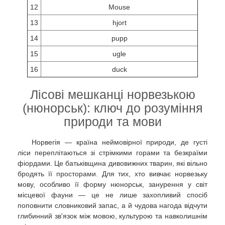
12
Mouse
13
hjort
14
pupp
15
ugle
16
duck
Лісові мешканці норвезькою
(нюнорськ): ключ до розуміння
природи та мови
Норвегія — країна неймовірної природи, де густі
ліси переплітаються зі стрімкими горами та безкраїми
фіордами. Це батьківщина дивовижних тварин, які вільно
бродять її просторами. Для тих, хто вивчає норвезьку
мову, особливо її форму нюнорськ, занурення у світ
місцевої фауни — це не лише захопливий спосіб
поповнити словниковий запас, а й чудова нагода відчути
глибинний зв'язок між мовою, культурою та навколишнім