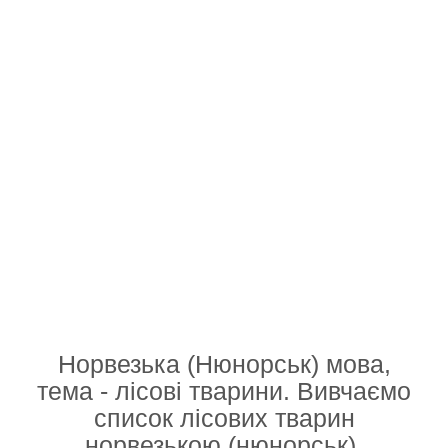
Норвезька (Нюнорськ) мова,
тема - лісові тварини. Вивчаємо
список лісових тварин
норвезькою (нюнорськ).