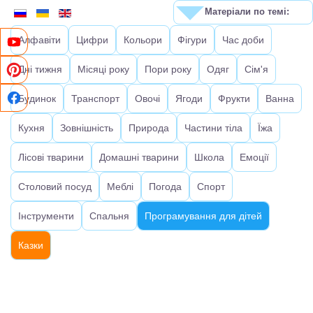
Матеріали по темі:
Алфавіти
Цифри
Кольори
Фігури
Час доби
Дні тижня
Місяці року
Пори року
Одяг
Сім'я
Будинок
Транспорт
Овочі
Ягоди
Фрукти
Ванна
Кухня
Зовнішність
Природа
Частини тіла
Їжа
Лісові тварини
Домашні тварини
Школа
Емоції
Столовий посуд
Меблі
Погода
Спорт
Інструменти
Спальня
Програмування для дітей
Казки