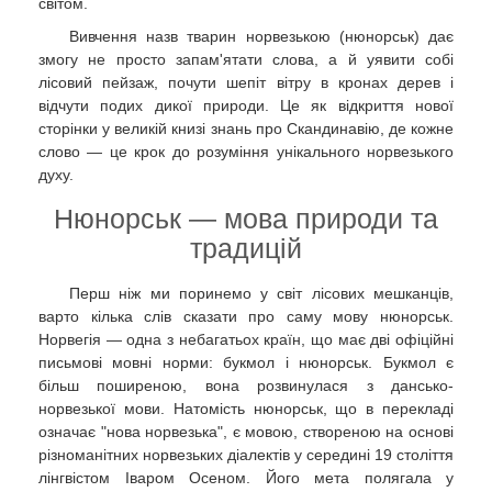
світом.
Вивчення назв тварин норвезькою (нюнорськ) дає
змогу не просто запам'ятати слова, а й уявити собі
лісовий пейзаж, почути шепіт вітру в кронах дерев і
відчути подих дикої природи. Це як відкриття нової
сторінки у великій книзі знань про Скандинавію, де кожне
слово — це крок до розуміння унікального норвезького
духу.
Нюнорськ — мова природи та
традицій
Перш ніж ми поринемо у світ лісових мешканців,
варто кілька слів сказати про саму мову нюнорськ.
Норвегія — одна з небагатьох країн, що має дві офіційні
письмові мовні норми: букмол і нюнорськ. Букмол є
більш поширеною, вона розвинулася з дансько-
норвезької мови. Натомість нюнорськ, що в перекладі
означає "нова норвезька", є мовою, створеною на основі
різноманітних норвезьких діалектів у середині 19 століття
лінгвістом Іваром Осеном. Його мета полягала у