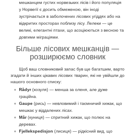
мешканцем густих норвезьких лісів і його популяція
у Норвегії є досить обмеженою, він іноді
зустрічається в заболочених лісових угіддях або на
відкритих просторах поблизу лісу. Лелеки — це
великі, елегантні птахи, що асоціюються з весною та
довгими міграціями.
Більше лісових мешканців —
розширюємо словник
Щоб ваш словниковий запас був ще багатшим, варто
згадати й інших цікавих лісових тварин, які не увійшли до
нашого основного списку:
Rådyr
(козуля) — менша за оленя, але дуже
граційна.
Gaupe
(рись) — невловимий і таємничий хижак, що
мешкає у віддалених лісах.
Mår
(куниця) — спритний хижак, що полює на
деревах.
Fjellekspedisjon
(лисиця) — рідкісний вид, що