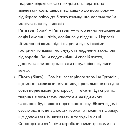
тварини відомі своєю швидкістю та здатністю
змінювати колір шерсті відповідно до пори року —
від бурого влітку до білого взимку, що допомагає їм
маскуватися від хижаків.
Pinnsvin
(їжак) –
Pinnsvin
— улюблений мешканець
садів і околиць лісів, особливо у південній Норвегії.
Ці маленькі комахоїдні тварини відомі своїми
гострими голками, які слугують надійним захистом
від ворогів. Вони ведуть нічний спосіб життя,
допомагаючи контролювати популяцію шкідливих
комах.
Ekorn
(білка) – Замість застарілого терміна "protein",
що може викликати плутанину, правильне слово для
білки норвезькою (нюнорськ) —
ekorn
. Ця спритна
тварина з пухнастим хвостом є невід'ємною
частиною будь-якого норвезького лісу.
Ekorn
відомі
своєю здатністю запасати горіхи та насіння на зиму,
що допомагає їм виживати в холодні місяці.
Спостерігати за їхніми акробатичними трюками на