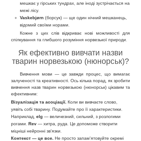
мешкає у гірських тундрах, але іноді зустрічається на
межі лісу.
Vaskebjørn
(борсук) — ще один нічний мешканець,
відомий своїми норами.
Кожне з цих слів відкриває нові можливості для
спілкування та глибшого розуміння норвезької природи.
Як ефективно вивчати назви
тварин норвезькою (нюнорськ)?
Вивчення мови — це завжди процес, що вимагає
залученості та креативності. Ось кілька порад, як зробити
вивчення назв тварин норвезькою (нюнорськ) цікавим та
ефективним:
Візуалізація та асоціації.
Коли ви вивчаєте слово,
уявіть собі тварину. Подумайте про її характеристики.
Наприклад,
elg
— величезний, сильний, з розлогими
рогами.
Rev
— хитра, руда. Це допоможе створити
міцніші нейронні зв'язки.
Контекст — це все.
Не просто запам'ятовуйте окремі