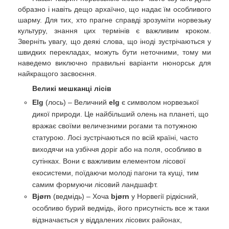
образно і навіть дещо архаїчно, що надає їм особливого
шарму. Для тих, хто прагне справді зрозуміти норвезьку
культуру, знання цих термінів є важливим кроком.
Зверніть увагу, що деякі слова, що іноді зустрічаються у
швидких перекладах, можуть бути неточними, тому ми
наведемо виключно правильні варіанти нюнорськ для
найкращого засвоєння.
Великі мешканці лісів
Elg
(лось) – Величний
elg
є символом норвезької
дикої природи. Це найбільший олень на планеті, що
вражає своїми величезними рогами та потужною
статурою. Лосі зустрічаються по всій країні, часто
виходячи на узбіччя доріг або на поля, особливо в
сутінках. Вони є важливим елементом лісової
екосистеми, поїдаючи молоді пагони та кущі, тим
самим формуючи лісовий ландшафт.
Bjørn
(ведмідь) – Хоча
bjørn
у Норвегії рідкісний,
особливо бурий ведмідь, його присутність все ж таки
відзначається у віддалених лісових районах,