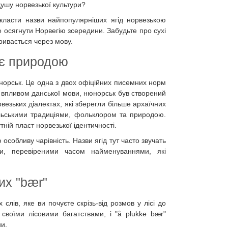
ушу норвезької культури?
класти назви найпопулярніших ягід норвезькою
е осягнути Норвегію зсередини. Забудьте про сухі
кривається через мову.
є природою
норськ. Це одна з двох офіційних писемних норм
м впливом данської мови, нюнорськ був створений
везьких діалектах, які зберегли більше архаїчних
сільськими традиціями, фольклором та природою.
ній пласт норвезької ідентичності.
особливу чарівність. Назви ягід тут часто звучать
ми, перевіреними часом найменуваннями, які
их "bær"
х слів, яке ви почуєте скрізь-від розмов у лісі до
воїми лісовими багатствами, і "å plukke bær"
ни.