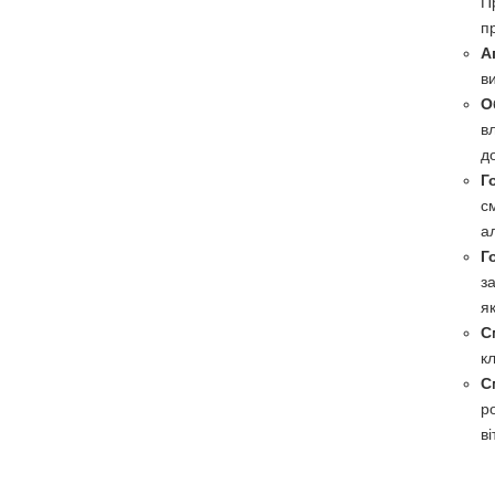
П
п
А
в
О
в
д
Г
с
а
Г
з
як
С
к
С
р
в