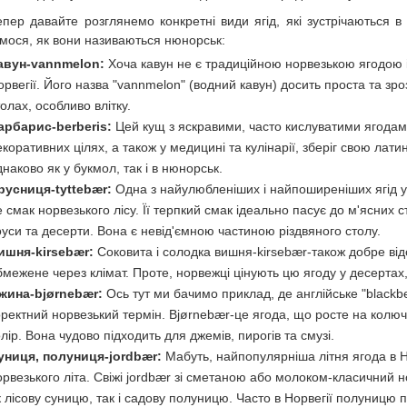
епер давайте розглянемо конкретні види ягід, які зустрічаються в 
ємося, як вони називаються нюнорськ:
авун-vannmelon:
Хоча кавун не є традиційною норвезькою ягодою і 
орвегії. Його назва "vannmelon" (водний кавун) досить проста та зро
толах, особливо влітку.
арбарис-berberis:
Цей кущ з яскравими, часто кислуватими ягодам
екоративних цілях, а також у медицині та кулінарії, зберіг свою лати
днаково як у букмол, так і в нюнорськ.
русниця-tyttebær:
Одна з найулюбленіших і найпоширеніших ягід у 
е смак норвезького лісу. Її терпкий смак ідеально пасує до м'ясних с
оуси та десерти. Вона є невід'ємною частиною різдвяного столу.
ишня-kirsebær:
Соковита і солодка вишня-kirsebær-також добре відо
бмежене через клімат. Проте, норвежці цінують цю ягоду у десертах
жина-bjørnebær:
Ось тут ми бачимо приклад, де англійське "blackbe
оректний норвезький термін. Bjørnebær-це ягода, що росте на колю
олір. Вона чудово підходить для джемів, пирогів та смузі.
униця, полуниця-jordbær:
Мабуть, найпопулярніша літня ягода в Н
орвезького літа. Свіжі jordbær зі сметаною або молоком-класичний н
к лісову суницю, так і садову полуницю. Часто в Норвегії полуницю 