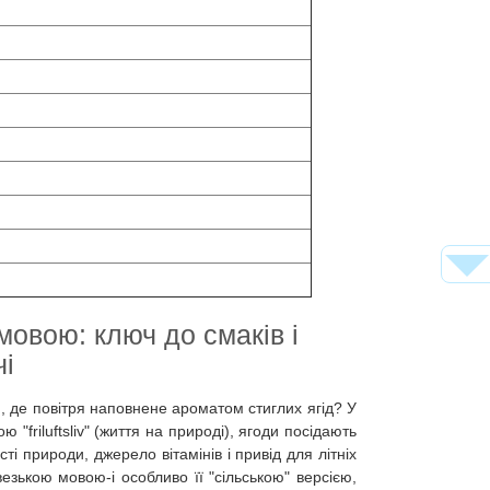
овою: ключ до смаків і
чі
, де повітря наповнене ароматом стиглих ягід? У
"friluftsliv" (життя на природі), ягоди посідають
і природи, джерело вітамінів і привід для літніх
езькою мовою-і особливо її "сільською" версією,