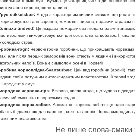
равильний термін-hylle. Бузина-це чагарник, чиї ягоди, особливо пі
риготування сиропів, желе та вина.
ґрус-stikkelsbær:
Ягода з характерним кислим смаком, що росте на
икористовується для варення, компотів і пирогів, надаючи стравам 
бліпиха-tindved:
Ця яскраво-помаранчева ягода-справжня знахідка 
ластивостями і використовується для соків, олій та добавок. Її кисл
о солодких страв.
оробина-rogn:
Червоні грона горобини, що прикрашають норвезькі 
мак, але після перших заморозків вони стають м'якшими і використо
лкогольних напоїв. Вона є символом осені в Норвегії.
оробина чорноплідна-Svartsurbær:
Цей вид горобини (аронії), так
авдяки своїм потужним антиоксидантним властивостям. Її терпкі яго
 інгредієнт у смузі.
мородина червона-rips:
Яскрава, кисла ягода, що чудово підходить
ласичний смак літа в норвезьких садах.
мородина чорна-solbær:
Ароматна і корисна solbær-ще один скарб 
облять її ідеальною для варення, соків та лікерів. Чорна смородина
ітамінним властивостям.
Не лише слова-смаки т