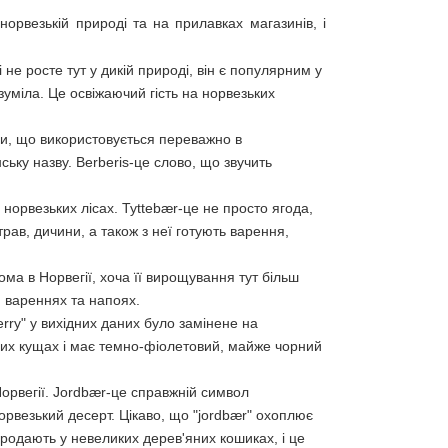
норвезькій природі та на прилавках магазинів, і
не росте тут у дикій природі, він є популярним у
зуміла. Це освіжаючий гість на норвезьких
и, що використовується переважно в
нську назву. Berberis-це слово, що звучить
норвезьких лісах. Tyttebær-це не просто ягода,
трав, дичини, а також з неї готують варення,
ма в Норвегії, хоча її вирощування тут більш
, вареннях та напоях.
rry" у вихідних даних було замінене на
чих кущах і має темно-фіолетовий, майже чорний
орвегії. Jordbær-це справжній символ
орвезький десерт. Цікаво, що "jordbær" охоплює
продають у невеликих дерев'яних кошиках, і це