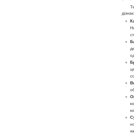
Т
дізна
К
Н
с
Б
д
о
Б
ц
с
В
о
О
к
к
С
н
я