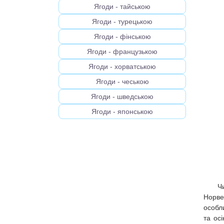
Ягоди - тайською
Ягоди - турецькою
Ягоди - фінською
Ягоди - французькою
Ягоди - хорватською
Ягоди - чеською
Ягоди - шведською
Ягоди - японською
Ч
Норвег
особл
та ос