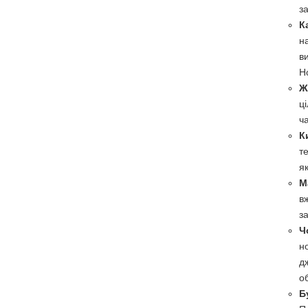
з
К
н
в
Н
Ж
ц
ч
К
т
я
М
в
з
Ч
н
д
о
Б