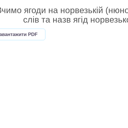
Вчимо ягоди на норвезькій (нюн
слів та назв ягід норвезь
авантажити PDF