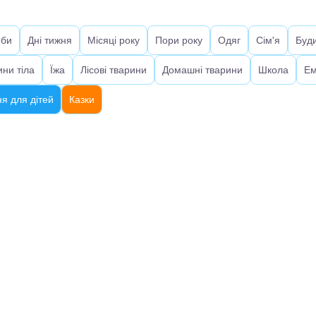
оби
Дні тижня
Місяці року
Пори року
Одяг
Сім'я
Буд
ини тіла
Їжа
Лісові тварини
Домашні тварини
Школа
Ем
я для дітей
Казки