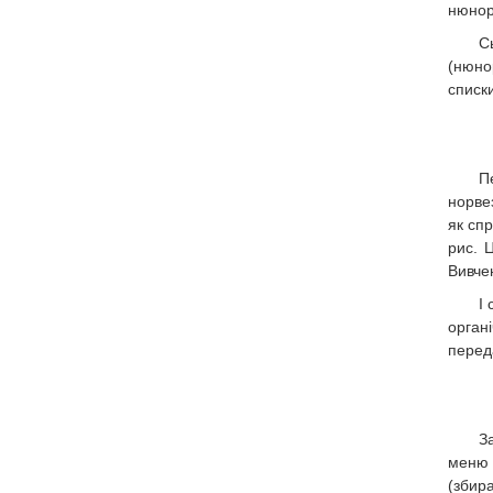
нюнор
С
(нюно
списки
П
норве
як сп
рис. 
Вивче
І
орган
перед
З
меню 
(збир