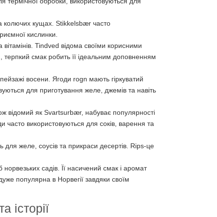
сля термічної обробки, використовуються для
 колючих кущах. Stikkelsbær часто
приємної кислинки.
вітамінів. Tindved відома своїми корисними
ий, терпкий смак робить її ідеальним доповненням
пейзажі восени. Ягоди rogn мають гіркуватий
вуються для приготування желе, джемів та навіть
ож відомий як Svartsurbær, набуває популярності
ди часто використовуються для соків, варення та
 для желе, соусів та прикраси десертів. Rips-це
норвезьких садів. Її насичений смак і аромат
 дуже популярна в Норвегії завдяки своїм
а історії