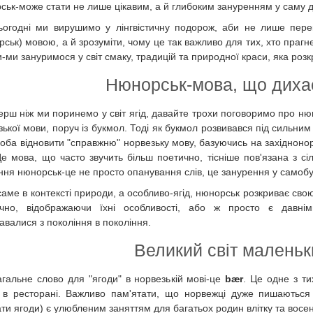
ськ-може стати не лише цікавим, а й глибоким зануренням у саму д
ьогодні ми вирушимо у лінгвістичну подорож, аби не лише пере
рськ) мовою, а й зрозуміти, чому це так важливо для тих, хто прагн
-ми зануримося у світ смаку, традицій та природної краси, яка роз
Нюнорськ-мова, що диха
ерш ніж ми поринемо у світ ягід, давайте трохи поговоримо про ню
зької мови, поруч із букмол. Тоді як букмол розвивався під сильни
роба відновити "справжню" норвезьку мову, базуючись на західнонор
Це мова, що часто звучить більш поетично, тісніше пов'язана з 
ння нюнорськ-це не просто опанування слів, це занурення у самобут
 саме в контексті природи, а особливо-ягід, нюнорськ розкриває свою 
ічно, відображаючи їхні особливості, або ж просто є давні
авалися з покоління в покоління.
Великий світ маленьк
агальне слово для "ягоди" в норвезькій мові-це
bær
. Це одне з ти
в ресторані. Важливо пам'ятати, що норвежці дуже пишаються с
ати ягоди) є улюбленим заняттям для багатьох родин влітку та восе