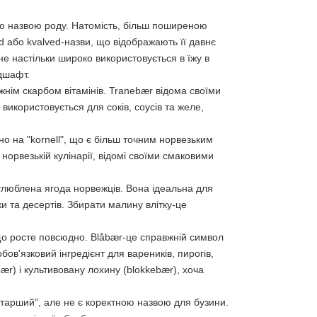
ою назвою роду. Натомість, більш поширеною
d або kvalved-назви, що відображають її давнє
не настільки широко використовується в їжу в
ндшафт.
жнім скарбом вітамінів. Tranebær відома своїми
икористовується для соків, соусів та желе,
но на "kornell", що є більш точним норвезьким
норвезькій кулінарії, відомі своїми смаковими
люблена ягода норвежців. Вона ідеальна для
ки та десертів. Збирати малину влітку-це
о росте повсюдно. Blåbær-це справжній символ
бов'язковий інгредієнт для вареників, пирогів,
ær) і культивовану лохину (blokkebær), хоча
старший", але не є коректною назвою для бузини.