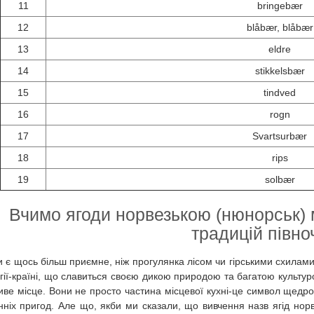
11
bringebær
12
blåbær, blåbær
13
eldre
14
stikkelsbær
15
tindved
16
rogn
17
Svartsurbær
18
rips
19
solbær
Вчимо ягоди норвезькою (нюнорськ) м
традицій півно
и є щось більш приємне, ніж прогулянка лісом чи гірськими схилами
ії-країні, що славиться своєю дикою природою та багатою культурою 
иве місце. Вони не просто частина місцевої кухні-це символ щедрост
інніх пригод. Але що, якби ми сказали, що вивчення назв ягід норв