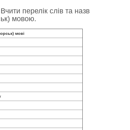
Вчити перелік слів та назв
ьк) мовою.
норськ) мові
r