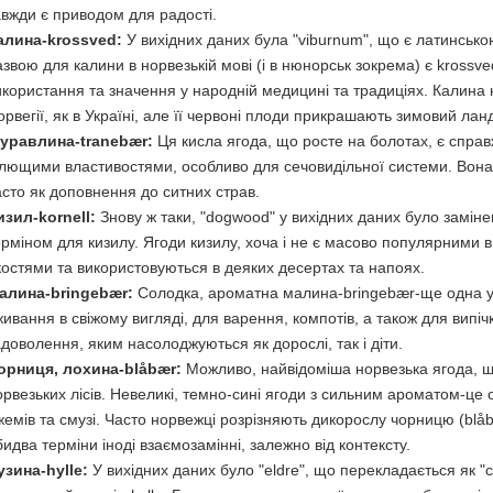
авжди є приводом для радості.
алина-krossved:
У вихідних даних була "viburnum", що є латинськ
азвою для калини в норвезькій мові (і в нюнорськ зокрема) є krossve
икористання та значення у народній медицині та традиціях. Калина 
орвегії, як в Україні, але її червоні плоди прикрашають зимовий ла
уравлина-tranebær:
Ця кисла ягода, що росте на болотах, є справ
ілющими властивостями, особливо для сечовидільної системи. Вона в
асто як доповнення до ситних страв.
изил-kornell:
Знову ж таки, "dogwood" у вихідних даних було заміне
ерміном для кизилу. Ягоди кизилу, хоча і не є масово популярними в 
костями та використовуються в деяких десертах та напоях.
алина-bringebær:
Солодка, ароматна малина-bringebær-ще одна у
живання в свіжому вигляді, для варення, компотів, а також для випіч
адоволення, яким насолоджуються як дорослі, так і діти.
орниця, лохина-blåbær:
Можливо, найвідоміша норвезька ягода, щ
орвезьких лісів. Невеликі, темно-сині ягоди з сильним ароматом-це о
жемів та смузі. Часто норвежці розрізняють дикорослу чорницю (blåb
бидва терміни іноді взаємозамінні, залежно від контексту.
узина-hylle:
У вихідних даних було "eldre", що перекладається як "