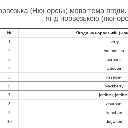
орвезька (Нюнорськ) мова тема ягоди. 
ягід норвезькою (нюнорс
№
Ягоди на норвезькій (ню
1
berry
2
vannmelon
3
berberis
4
tyttebær
5
kirsebær
6
blackberry
7
jordbær, jordbæ
8
viburnum
9
tranebær
10
dogwood