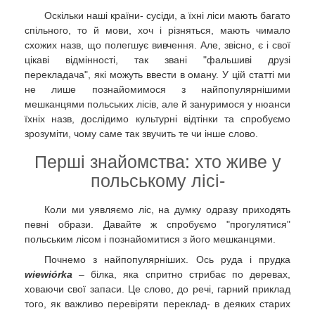
Оскільки наші країни- сусіди, а їхні ліси мають багато
спільного, то й мови, хоч і різняться, мають чимало
схожих назв, що полегшує вивчення. Але, звісно, є і свої
цікаві відмінності, так звані "фальшиві друзі
перекладача", які можуть ввести в оману. У цій статті ми
не лише познайомимося з найпопулярнішими
мешканцями польських лісів, але й зануримося у нюанси
їхніх назв, дослідимо культурні відтінки та спробуємо
зрозуміти, чому саме так звучить те чи інше слово.
Перші знайомства: хто живе у
польському лісі-
Коли ми уявляємо ліс, на думку одразу приходять
певні образи. Давайте ж спробуємо "прогулятися"
польським лісом і познайомитися з його мешканцями.
Почнемо з найпопулярніших. Ось руда і прудка
wiewiórka
– білка, яка спритно стрибає по деревах,
ховаючи свої запаси. Це слово, до речі, гарний приклад
того, як важливо перевіряти переклад- в деяких старих