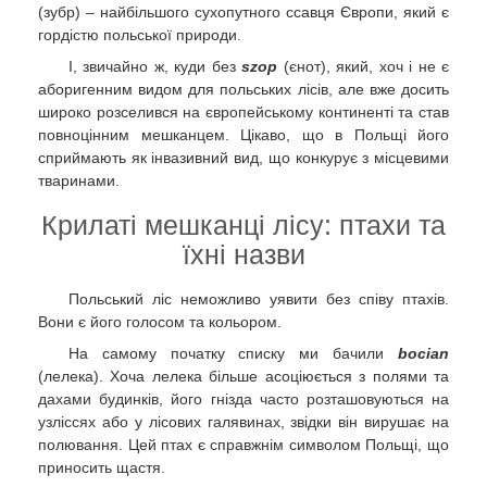
(зубр) – найбільшого сухопутного ссавця Європи, який є
гордістю польської природи.
І, звичайно ж, куди без
szop
(єнот), який, хоч і не є
аборигенним видом для польських лісів, але вже досить
широко розселився на європейському континенті та став
повноцінним мешканцем. Цікаво, що в Польщі його
сприймають як інвазивний вид, що конкурує з місцевими
тваринами.
Крилаті мешканці лісу: птахи та
їхні назви
Польський ліс неможливо уявити без співу птахів.
Вони є його голосом та кольором.
На самому початку списку ми бачили
bocian
(лелека). Хоча лелека більше асоціюється з полями та
дахами будинків, його гнізда часто розташовуються на
узліссях або у лісових галявинах, звідки він вирушає на
полювання. Цей птах є справжнім символом Польщі, що
приносить щастя.