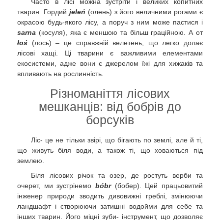
Часто в лісі можна зустріти і великих копитних
тварин. Гордий
jeleń
(олень) з його величними рогами є
окрасою будь-якого лісу, а поруч з ним може пастися і
sarna
(косуля), яка є меншою та більш граційною. А от
łoś
(лось) – це справжній велетень, що легко долає
лісові хащі. Ці тварини є важливими елементами
екосистеми, адже вони є джерелом їжі для хижаків та
впливають на рослинність.
Різноманіття лісових
мешканців: від бобрів до
борсуків
Ліс- це не тільки звірі, що бігають по землі, але й ті,
що живуть біля води, а також ті, що ховаються під
землею.
Біля лісових річок та озер, де ростуть верби та
очерет, ми зустрінемо
bóbr
(бобер). Цей працьовитий
інженер природи зводить дивовижні греблі, змінюючи
ландшафт і створюючи затишні водойми для себе та
інших тварин. Його міцні зуби- інструмент, що дозволяє