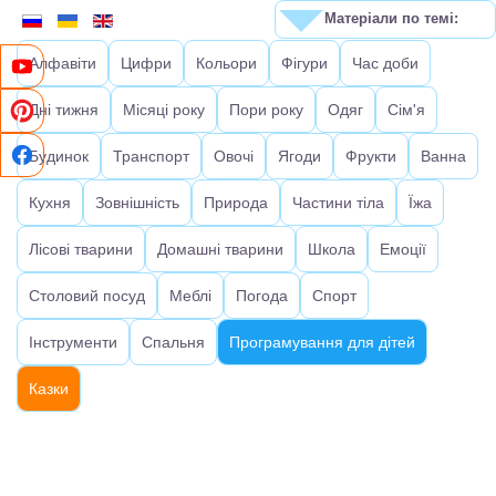
Матеріали по темі:
Алфавіти
Цифри
Кольори
Фігури
Час доби
Дні тижня
Місяці року
Пори року
Одяг
Сім'я
Будинок
Транспорт
Овочі
Ягоди
Фрукти
Ванна
Кухня
Зовнішність
Природа
Частини тіла
Їжа
Лісові тварини
Домашні тварини
Школа
Емоції
Столовий посуд
Меблі
Погода
Спорт
Інструменти
Спальня
Програмування для дітей
Казки