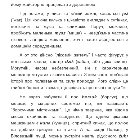
йому майстерно працювати з деревиною.
Під ногами, у листі та м'якій землі, ховається
jeż
(їжак). Ця колюча кулька з цікавістю виглядає у сутінках,
полюючи на жуків та слимаків. Поруч, можливо,
пробіжить маленька
mysz
(миша) – невід'ємна частина
лісового ланцюга живлення, хоч і часто асоціюється з
домашнім середовищем.
А от хто дійсно "лісовий житель" і часто фігурує у
польських казках, так це
dzik
(кабан, або дика свиня).
Могутній, часом небезпечний, він є характерним
мешканцем густих лісових масивів. З ним часто пов'язані
історії про полювання та силу природи. Його сліди- це
глибокі борозни в землі, що свідчать про нічні пошуки їжі.
Не варто забувати й про
borsuk
(борсук), що
мешкає у складних системах нір, які називають
"борсучими містечками". Це нічна тварина, яка відома
своєю охайністю та всеїдністю. Ще одним цікавим
мешканцем є
kuna
(куниця), спритний хижак, що полює
на дрібних гризунів та птахів. А на сході Польщі, у
Біловезькій пущі, можна зустріти навіть рідкісного
żubr