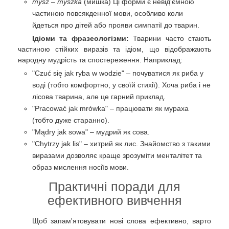
mysz
–
myszka
(мишка) Ці форми є невід'ємною
частиною повсякденної мови, особливо коли
йдеться про дітей або прояви симпатії до тварин.
Ідіоми та фразеологізми:
Тварини часто стають
частиною стійких виразів та ідіом, що відображають
народну мудрість та спостереження. Наприклад:
"Czuć się jak ryba w wodzie" – почуватися як риба у
воді (тобто комфортно, у своїй стихії). Хоча риба і не
лісова тварина, але це гарний приклад.
"Pracować jak mrówka" – працювати як мураха
(тобто дуже старанно).
"Mądry jak sowa" – мудрий як сова.
"Chytrzy jak lis" – хитрий як лис. Знайомство з такими
виразами дозволяє краще зрозуміти менталітет та
образ мислення носіїв мови.
Практичні поради для
ефективного вивчення
Щоб запам'ятовувати нові слова ефективно, варто