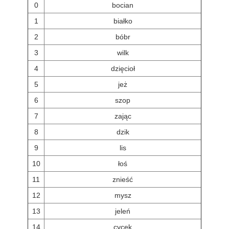
0
bocian
1
białko
2
bóbr
3
wilk
4
dzięcioł
5
jeż
6
szop
7
zając
8
dzik
9
lis
10
łoś
11
znieść
12
mysz
13
jeleń
14
cycek