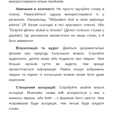
використовувати кілька прийомів:
Навчання в контексті:
Не просто заучуйте слова зі
списку. Намагайтеся одразу використовувати їх у
реченнях. Наприклад: "Widziałem dziś w lesie pięknego
jelenia" (Я бачив сьогодні в лісі красивого оленя). Або
"Dzięcioł głośno stukał w drzewo" (Дятел голосно стукав у
дерево). Це допомагає запам'ятати не лише слово, а й
його вживання.
Візуалізація та аудіо:
Дивіться документальні
фільми про природу польською мовою. Слухайте
аудіокниги, дитячі казки або подкасти про тварин. Чим
більше органів чуття ви задієте, тим краще
запам'ятається інформація. Навіть пошук зображень
тварин та підпис їх польською мовою може бути дуже
корисним.
Створення асоціацій:
Спробуйте знайти власні
асоціації. Можливо, назва
wilk
асоціюється у вас з
якимось звуком, або
bóbr
– з формою його хвоста. Чим
яскравішою буде асоціація, тим легше буде згадати
слово.