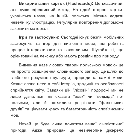
Використання карток (Flashcards):
Це класичний,
але дуже ефективний метод. На одній стороні картки-
українська назва, на іншій- польська. Можна додати
невеличку ілюстрацію. Регулярне повторення допоможе
закріпити матеріал.
Ігри та застосунки:
Сьогодні існує безліч мобільних
застосунків та ігор для вивчення мови, які роблять
процес інтерактивним та захопливим. Шукайте ті, що
орієнтовані на лексику або мають розділи про природу.
Вивчення назв лісових тварин польською мовою- це
не просто розширення словникового запасу. Це шлях до
глибшого розуміння культури, природи та самої мови.
Кожне слово несе в собі історію, традиції та особливості
сприйняття світу. Завдяки цій "лісовій" подорожі ми не
лише дізналися, як сказати "вовк" чи "ведмідь" по-
польськи, але й навчилися розрізняти "фальшивих
друзів" та цінувати красу та багатогранність слов'янських
мов.
Нехай це буде лише початком вашої лінгвістичної
пригоди. Адже природа- це невичерпне джерело