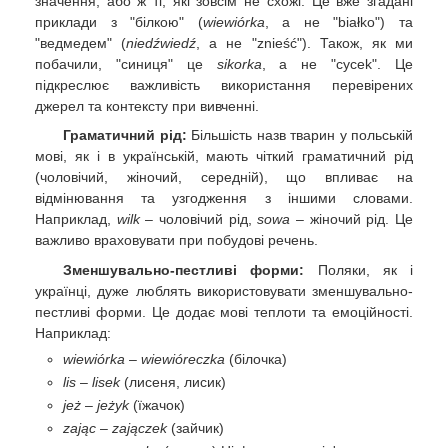
значення, або ж ті, які зовсім не схожі. Це вже згадані
приклади з "білкою" (
wiewiórka
, а не "białko") та
"ведмедем" (
niedźwiedź
, а не "znieść"). Також, як ми
побачили, "синиця" це
sikorka
, а не "cycek". Це
підкреслює важливість використання перевірених
джерел та контексту при вивченні.
Граматичний рід:
Більшість назв тварин у польській
мові, як і в українській, мають чіткий граматичний рід
(чоловічий, жіночий, середній), що впливає на
відмінювання та узгодження з іншими словами.
Наприклад,
wilk
– чоловічий рід,
sowa
– жіночий рід. Це
важливо враховувати при побудові речень.
Зменшувально-пестливі форми:
Поляки, як і
українці, дуже люблять використовувати зменшувально-
пестливі форми. Це додає мові теплоти та емоційності.
Наприклад:
wiewiórka
–
wiewióreczka
(білочка)
lis
–
lisek
(лисеня, лисик)
jeż
–
jeżyk
(їжачок)
zając
–
zajączek
(зайчик)