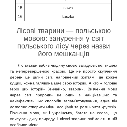
15
sowa
16
kaczka
Лісові тварини — польською
мовою: занурення у світ
польського лісу через назви
його мешканців
Ліс завжди вабив людину своєю загадковістю, тишею
та неперевершеною красою. Це не просто скупчення
дерев- це цілий світ, наповнений життям, де кожен
кущик, кожна галявина має свою історію. А хто ж головні
герої цих історій- Звичайно, тварини. Вивчення мови
через світ природи- це один з найцікавіших та
найефективніших способів запам’ятовування, адже він
дозволяє створити міцні асоціації та розширити кругозір.
Польська мова, як і українська, багата на слова, що
описують дику природу, і лісові тварини займають в ній
особливе місце.