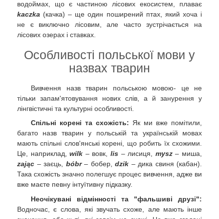
водоймах, що є частиною лісових екосистем, плаває
kaczka
(качка) – ще один поширений птах, який хоча і
не є виключно лісовим, але часто зустрічається на
лісових озерах і ставках.
Особливості польської мови у
назвах тварин
Вивчення назв тварин польською мовою- це не
тільки запам'ятовування нових слів, а й занурення у
лінгвістичні та культурні особливості.
Спільні корені та схожість:
Як ми вже помітили,
багато назв тварин у польській та українській мовах
мають спільні слов'янські корені, що робить їх схожими.
Це, наприклад,
wilk
– вовк,
lis
– лисиця,
mysz
– миша,
zając
– заєць,
bóbr
– бобер,
dzik
– дика свиня (кабан).
Така схожість значно полегшує процес вивчення, адже ви
вже маєте певну інтуїтивну підказку.
Неочікувані відмінності та "фальшиві друзі":
Водночас, є слова, які звучать схоже, але мають інше