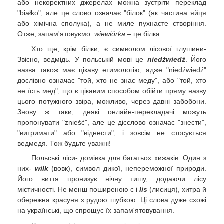
або некоректних джерелах можна зустріти переклад
"białko", але це слово означає "білок" (як частина яйця
або хімічна сполука), а не миле пухнасте створіння.
Отже, запам'ятовуємо:
wiewiórka
– це білка.
Хто ще, крім білки, є символом лісової глушини-
Звісно, ведмідь. У польській мові це
niedźwiedź
. Його
назва також має цікаву етимологію, адже "niedźwiedź"
дослівно означає "той, хто не знає меду", або "той, хто
не їсть мед", що є цікавим способом обійти пряму назву
цього потужного звіра, можливо, через давні забобони.
Знову ж таки, деякі онлайн-перекладачі можуть
пропонувати "znieść", але це дієслово означає "знести",
"витримати" або "віднести", і зовсім не стосується
ведмедя. Тож будьте уважні!
Польські ліси- домівка для багатьох хижаків. Один з
них-
wilk
(вовк), символ дикої, непереможної природи.
Його виття пронизує нічну тишу, додаючи лісу
містичності. Не менш поширеною є і
lis
(лисиця), хитра й
обережна красуня з рудою шубкою. Ці слова дуже схожі
на українські, що спрощує їх запам'ятовування.