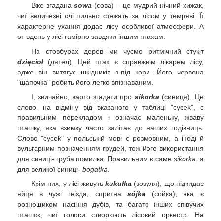
Вже згадана
sowa
(сова) – це мудрий нічний хижак,
чиї величезні очі пильно стежать за лісом у темряві. Її
характерне ухання додає лісу особливої атмосфери. А
от вдень у лісі гамірно завдяки іншим птахам.
На стовбурах дерев ми чуємо ритмічний стукіт
dzięcioł
(дятел). Цей птах є справжнім лікарем лісу,
адже він витягує шкідників з-під кори. Його червона
"шапочка" робить його легко впізнаваним.
І, звичайно, варто згадати про
sikorka
(синиця). Це
слово, на відміну від вказаного у таблиці "cycek", є
правильним перекладом і означає маленьку, жваву
пташку, яка взимку часто залітає до наших годівниць.
Слово "cycek" у польській мові є розмовним, а іноді й
вульгарним позначенням грудей, тож його використання
для синиці- груба помилка. Правильним є саме
sikorka
, а
для великої синиці-
bogatka
.
Крім них, у лісі живуть
kukułka
(зозуля), що підкидає
яйця в чужі гнізда, спритна
sójka
(сойка), яка є
рознощиком насіння дубів, та багато інших співучих
пташок, чиї голоси створюють лісовий оркестр. На