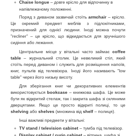
Chaise longue
– довге крісло для відпочинку в
напівлежачому положенні.
Поряд з диваном зазвичай стоїть
armchair
– крісло.
Це окремий предмет меблів з підлокітниками,
призначений для однієї людини. Іноді можна почути
"recliner" – це крісло, що відкидається для зручнішого
сидіння або лежання.
Центральне місце у вітальні часто займає
coffee
table
– журнальний столик. Це невеликий стіл, який
стоїть перед диваном і служить для розміщення напоїв,
книг, пультів від телевізора. Іноді його називають "low
table" через його низьку висоту.
Для зберігання книг чи декоративних елементів
використовується
bookcase
– книжкова шафа. Це може
бути як відкритий стелаж, так і закрита шафа зі скляними
дверцятами. Якщо це просто відкриті полиці, то це
shelving
або
shelves
(множина від
shelf
– полиця).
Інші важливі предмети у вітальні:
TV stand / television cabinet
– тумба під телевізор.
Display cabinet / curio cabinet
– вітрина, шафа зі