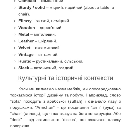
Compact
– компактний.
Sturdy / solid
– міцний, надійний (about a table, a
chair).
Flimsy
– хиткий, неміцний.
Wooden
– дерев'яний.
Metal
– металевий.
Leather
– шкіряний.
Velvet
– оксамитовий.
Vintage
– вінтажний.
Rustic
– рустикальний, сільський.
Sleek
– витончений, гладкий.
Культурні та історичні контексти
Коли ми вивчаємо назви меблів, ми опосередковано
торкаємося історії дизайну та побуту. Наприклад, слово
"sofa" походить з арабської (suffah) і означало лаву з
подушками. "Armchair" – це поєднання "arm" (рука) та
"chair" (стілець), що чітко вказує на його конструкцію. Або
"desk" – від латинського "discus", що означало пласку
поверхню.