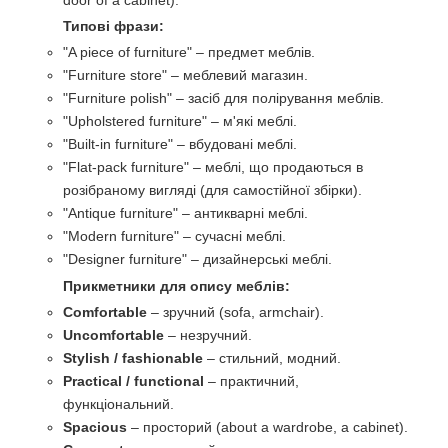
Типові фрази:
"A piece of furniture" – предмет меблів.
"Furniture store" – меблевий магазин.
"Furniture polish" – засіб для полірування меблів.
"Upholstered furniture" – м'які меблі.
"Built-in furniture" – вбудовані меблі.
"Flat-pack furniture" – меблі, що продаються в
розібраному вигляді (для самостійної збірки).
"Antique furniture" – антикварні меблі.
"Modern furniture" – сучасні меблі.
"Designer furniture" – дизайнерські меблі.
Прикметники для опису меблів:
Comfortable
– зручний (sofa, armchair).
Uncomfortable
– незручний.
Stylish / fashionable
– стильний, модний.
Practical / functional
– практичний,
функціональний.
Spacious
– просторий (about a wardrobe, a cabinet).