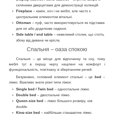
скляними дверцятами для демонстрації колекцій.
Fireplace
– камін, хоч і не меблі, але часто є
центральним елементом вітальні.
Ottoman
– пуф, часто використовується як підставка
для ніг або додаткове сидіння.
Side table / end table
– невеликий столик, що стоїть
збоку від дивана чи крісла.
Спальня – оаза спокою
Спальня – це місце для відпочинку та сну, тому
меблі тут в першу чергу націлені на комфорт і
функціональність, пов'язану зі зберіганням речей.
Безумовно, головний елемент спальні – це
bed
–
ліжко. Важливо знати різні типи ліжок:
Single bed / Twin bed
– односпальне ліжко.
Double bed
– двоспальне ліжко.
Queen-size bed
– ліжко більшого розміру, ніж
double.
King-size bed
– найбільше стандартне ліжко.