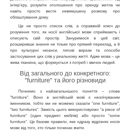
інтер'єру, розуміти оголошення про оренду житла чи
навіть просто вести невимушену розмову про
облаштування дому.
Це не просто список слів, а справжній ключ до
розуміння того, як носії англійської мови сприймають і
описують свій простір. Зануримося в цей світ,
розширивши знання не тільки про прямий переклад, а й
про культурні нюанси, типові вирази та способи
застосування цих слів у реальному житті. Адже мова – це
жива тканина, що формується з потреб і звичок людей.
Від загального до конкретного:
"furniture" та його різновиди
Почнемо з найзагальнішого поняття – слова
"furniture". Воно в англійській мові є незлічуваним
іменником, тобто ми не можемо сказати "one furniture",
"two furnitures". Замість цього використовуємо "a piece of
furniture" (один предмет меблів) або просто "some
furniture". Це базове правило, яке одразу відрізняє носія
мови від того, хто тільки починає вчити.