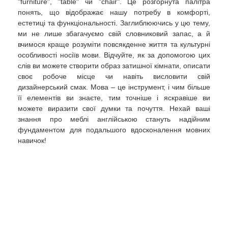
"furniture", "table" чи "chair". Це розгорнута палітра
понять, що відображає нашу потребу в комфорті,
естетиці та функціональності. Заглиблюючись у цю тему,
ми не лише збагачуємо свій словниковий запас, а й
вчимося краще розуміти повсякденне життя та культурні
особливості носіїв мови. Відчуйте, як за допомогою цих
слів ви можете створити образ затишної кімнати, описати
своє робоче місце чи навіть висловити свій
дизайнерський смак. Мова – це інструмент, і чим більше
її елементів ви знаєте, тим точніше і яскравіше ви
можете виразити свої думки та почуття. Нехай ваші
знання про меблі англійською стануть надійним
фундаментом для подальшого вдосконалення мовних
навичок!