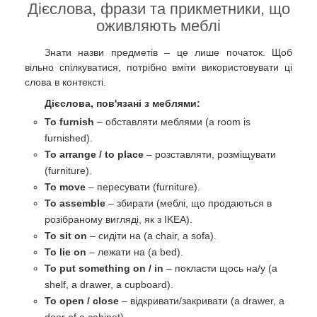
Дієслова, фрази та прикметники, що
оживляють меблі
Знати назви предметів – це лише початок. Щоб
вільно спілкуватися, потрібно вміти використовувати ці
слова в контексті.
Дієслова, пов'язані з меблями:
To furnish
– обставляти меблями (a room is
furnished).
To arrange / to place
– розставляти, розміщувати
(furniture).
To move
– пересувати (furniture).
To assemble
– збирати (меблі, що продаються в
розібраному вигляді, як з IKEA).
To sit on
– сидіти на (a chair, a sofa).
To lie on
– лежати на (a bed).
To put something on / in
– покласти щось на/у (a
shelf, a drawer, a cupboard).
To open / close
– відкривати/закривати (a drawer, a
door of a cabinet).