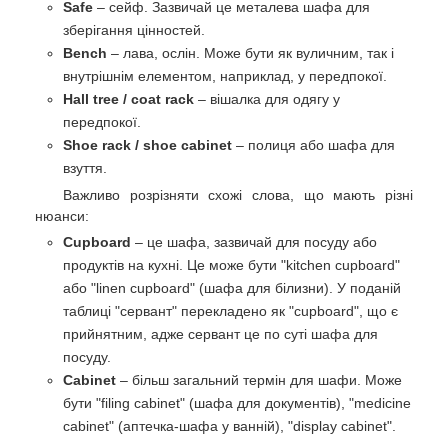
Safe
– сейф. Зазвичай це металева шафа для
зберігання цінностей.
Bench
– лава, ослін. Може бути як вуличним, так і
внутрішнім елементом, наприклад, у передпокої.
Hall tree / coat rack
– вішалка для одягу у
передпокої.
Shoe rack / shoe cabinet
– полиця або шафа для
взуття.
Важливо розрізняти схожі слова, що мають різні
нюанси:
Cupboard
– це шафа, зазвичай для посуду або
продуктів на кухні. Це може бути "kitchen cupboard"
або "linen cupboard" (шафа для білизни). У поданій
таблиці "сервант" перекладено як "cupboard", що є
прийнятним, адже сервант це по суті шафа для
посуду.
Cabinet
– більш загальний термін для шафи. Може
бути "filing cabinet" (шафа для документів), "medicine
cabinet" (аптечка-шафа у ванній), "display cabinet".