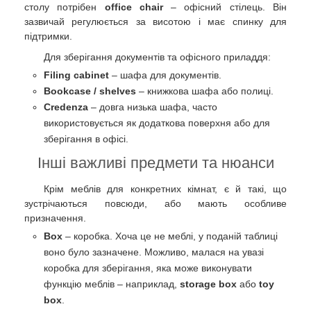
столу потрібен
office chair
– офісний стілець. Він
зазвичай регулюється за висотою і має спинку для
підтримки.
Для зберігання документів та офісного приладдя:
Filing cabinet
– шафа для документів.
Bookcase / shelves
– книжкова шафа або полиці.
Credenza
– довга низька шафа, часто
використовується як додаткова поверхня або для
зберігання в офісі.
Інші важливі предмети та нюанси
Крім меблів для конкретних кімнат, є й такі, що
зустрічаються повсюди, або мають особливе
призначення.
Box
– коробка. Хоча це не меблі, у поданій таблиці
воно було зазначене. Можливо, малася на увазі
коробка для зберігання, яка може виконувати
функцію меблів – наприклад,
storage box
або
toy
box
.