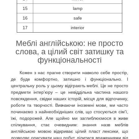
15
lamp
16
safe
17
interior
Меблі англійською: не просто
слова, а цілий світ затишку та
функціональності
Кожен з нас прагне створити навколо себе простір,
де буде комфортно, затишно і функціонально. І
центральну роль у цьому відіграють меблі. Це не просто
предмети інтер'юру – це невіддільна частина нашого
повсякдення, свідки наших історій, місця для відпочинку,
роботи та творчості. Вивчаючи іноземні мови, ми часто
починаємо з найнеобхідніших слів, що стосуються сім'ї,
їжі, подорожей. Але щойно ми заглиблюємося в живе
спілкування, стає очевидним: знання назв меблів
англійською мовою відкриває цілий пласт лексики, що
дозволяє описувати наш побут, ділитися враженнями від