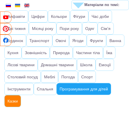
Матеріали по темі:
Алфавіти
Цифри
Кольори
Фігури
Час доби
Дні тижня
Місяці року
Пори року
Одяг
Сім'я
Будинок
Транспорт
Овочі
Ягоди
Фрукти
Ванна
Кухня
Зовнішність
Природа
Частини тіла
Їжа
Лісові тварини
Домашні тварини
Школа
Емоції
Столовий посуд
Меблі
Погода
Спорт
Інструменти
Спальня
Програмування для дітей
Казки