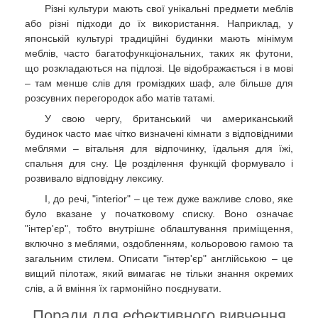
Різні культури мають свої унікальні предмети меблів
або різні підходи до їх використання. Наприклад, у
японській культурі традиційні будинки мають мінімум
меблів, часто багатофункціональних, таких як футони,
що розкладаються на підлозі. Це відображається і в мові
– там менше слів для громіздких шаф, але більше для
розсувних перегородок або матів татамі.
У свою чергу, британський чи американський
будинок часто має чітко визначені кімнати з відповідними
меблями – вітальня для відпочинку, їдальня для їжі,
спальня для сну. Це розділення функцій формувало і
розвивало відповідну лексику.
І, до речі, "interior" – це теж дуже важливе слово, яке
було вказане у початковому списку. Воно означає
"інтер'єр", тобто внутрішнє облаштування приміщення,
включно з меблями, оздобленням, кольоровою гамою та
загальним стилем. Описати "інтер'єр" англійською – це
вищий пілотаж, який вимагає не тільки знання окремих
слів, а й вміння їх гармонійно поєднувати.
Поради для ефективного вивчення