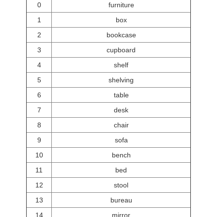
0
furniture
1
box
2
bookcase
3
cupboard
4
shelf
5
shelving
6
table
7
desk
8
chair
9
sofa
10
bench
11
bed
12
stool
13
bureau
14
mirror