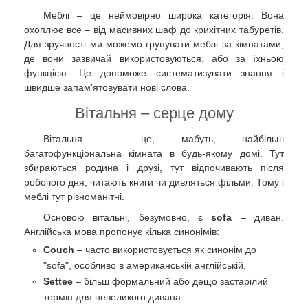
Меблі – це неймовірно широка категорія. Вона
охоплює все – від масивних шаф до крихітних табуретів.
Для зручності ми можемо групувати меблі за кімнатами,
де вони зазвичай використовуються, або за їхньою
функцією. Це допоможе систематизувати знання і
швидше запам'ятовувати нові слова.
Вітальня – серце дому
Вітальня – це, мабуть, найбільш
багатофункціональна кімната в будь-якому домі. Тут
збираються родина і друзі, тут відпочивають після
робочого дня, читають книги чи дивляться фільми. Тому і
меблі тут різноманітні.
Основою вітальні, безумовно, є
sofa
– диван.
Англійська мова пропонує кілька синонімів:
Couch
– часто використовується як синонім до
"sofa", особливо в американській англійській.
Settee
– більш формальний або дещо застарілий
термін для невеликого дивана.