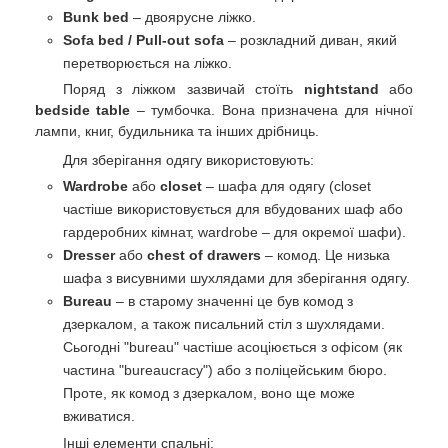
Bunk bed
– двоярусне ліжко.
Sofa bed / Pull-out sofa
– розкладний диван, який
перетворюється на ліжко.
Поряд з ліжком зазвичай стоїть
nightstand
або
bedside table
– тумбочка. Вона призначена для нічної
лампи, книг, будильника та інших дрібниць.
Для зберігання одягу використовують:
Wardrobe
або
closet
– шафа для одягу (closet
частіше використовується для вбудованих шаф або
гардеробних кімнат, wardrobe – для окремої шафи).
Dresser
або
chest of drawers
– комод. Це низька
шафа з висувними шухлядами для зберігання одягу.
Bureau
– в старому значенні це був комод з
дзеркалом, а також писальний стіл з шухлядами.
Сьогодні "bureau" частіше асоціюється з офісом (як
частина "bureaucracy") або з поліцейським бюро.
Проте, як комод з дзеркалом, воно ще може
вживатися.
Інші елементи спальні: