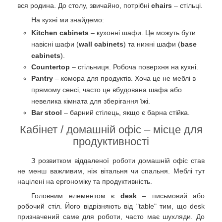
вся родина. До столу, звичайно, потрібні
chairs
– стільці.
На кухні ми знайдемо:
Kitchen cabinets
– кухонні шафи. Це можуть бути
навісні шафи (
wall cabinets
) та нижні шафи (
base
cabinets
).
Countertop
– стільниця. Робоча поверхня на кухні.
Pantry
– комора для продуктів. Хоча це не меблі в
прямому сенсі, часто це вбудована шафа або
невелика кімната для зберігання їжі.
Bar stool
– барний стілець, якщо є барна стійка.
Кабінет / домашній офіс – місце для
продуктивності
З розвитком віддаленої роботи домашній офіс став
не менш важливим, ніж вітальня чи спальня. Меблі тут
націлені на ергономіку та продуктивність.
Головним елементом є
desk
– письмовий або
робочий стіл. Його відрізняють від "table" тим, що desk
призначений саме для роботи, часто має шухляди. До