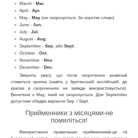
March -
Mar.
April -
Apr.
May -
May
(не скорочується, бо коротке слово)
June -
Jun.
July -
Jul.
August -
Aug.
September -
Sep.
або
Sept.
October -
Oct.
November -
Nov.
December -
Dec.
Зверніть увагу, що після скорочення зазвичай
ставиться крапка (навіть у британській англійській, де
крапка в скороченнях не завжди використовується).
Винятком є May, який не скорочується. Для September
допустимі обидва варіанти-Sep. і Sept.
Прийменники з місяцями-не
помиліться!
Використання правильних прийменників-це та