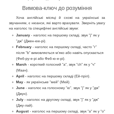
Вимова-ключ до розуміння
Хоча англійські місяці й схожі на українські за
звучанням, є нюанси, які варто врахувати. Зверніть увагу
на наголос та специфічні англійські звуки:
January
- наголос на першому складі, звук "j" як у
"дж" (Джен-юе-рі).
February
- наголос на першому складі, часто "r"
після "b" вимовляється м'яко або навіть опускається
(Феб-ру-е-рі або Феб-ю-е-рі).
March
- короткий голосний "а", звук "ch" як у "ч"
(Маач).
April
- наголос на першому складі (Ей-пріл).
May
- як українське "мей" (Мей).
June
- наголос на голосному "ю", звук "j" як у "дж"
(Джун).
July
- наголос на другому складі, звук "j" як у "дж"
(Джу-лай).
August
- наголос на першому складі, звук "а" як у "о"