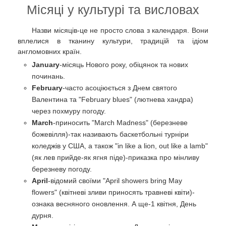
Місяці у культурі та висловах
Назви місяців-це не просто слова з календаря. Вони
вплелися в тканину культури, традицій та ідіом
англомовних країн.
January
-місяць Нового року, обіцянок та нових
починань.
February
-часто асоціюється з Днем святого
Валентина та "February blues" (лютнева хандра)
через похмуру погоду.
March
-приносить "March Madness" (березневе
божевілля)-так називають баскетбольні турніри
коледжів у США, а також "in like a lion, out like a lamb"
(як лев прийде-як ягня піде)-приказка про мінливу
березневу погоду.
April
-відомий своїми "April showers bring May
flowers" (квітневі зливи приносять травневі квіти)-
ознака весняного оновлення. А ще-1 квітня, День
дурня.