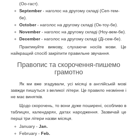
(Оо-гаст).
September
- наголос на другому складі (Сеп-тем-
бе).
October
- наголос на другому складі (Ок-тоу-бе).
November
- наголос на другому складі (Ноу-вем-бе).
December
- наголос на другому складі (Ді-сем-бе).
Практикуйте вимову, слухаючи носіїв мови. Це
найкращий спосіб закріпити правильне звучання.
Правопис та скорочення-пишемо
грамотно
Як ми вже згадували, усі місяці в англійській мові
завжди пишуться з великої літери. Це правило незмінне і
не має винятків.
Щодо скорочень, то вони дуже поширені, особливо в
таблицях, календарях, датах народження. Зазвичай це
перші три літери назви місяця.
January -
Jan.
February -
Feb.