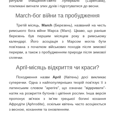
ритуали очищення-свято Луперкалії (Lupercalia),
покликані вигнати злих духів і підготуватися до весни.
March-бог війни та пробудження
Третій місяць,
March
(Березень), названий на честь
римського бога війни Марса (Mars). Цікаво, що раніше
березень був першим місяцем року в римському
календарі. Його асоціація з Марсом могла бути
пов'язана з початком військових походів після зимової
перерви, а також з пробудженням природи після зимової
сплячки.
April-місяць відкриття чи краси?
Походження назви
April
(Квітень) досі викликає
суперечки. Одна з найпопулярніших теорій пов'язує її з
латинським словом "aperire", що означає "відкривати"-
натяк на розкриття бутонів і цвітіння рослин. Інша версія
пропонує зв'язок з ім'ям грецької богині кохання
Афродіти (Aphrodite), оскільки квітень часто асоціюється
з весною, коханням та оновленням.