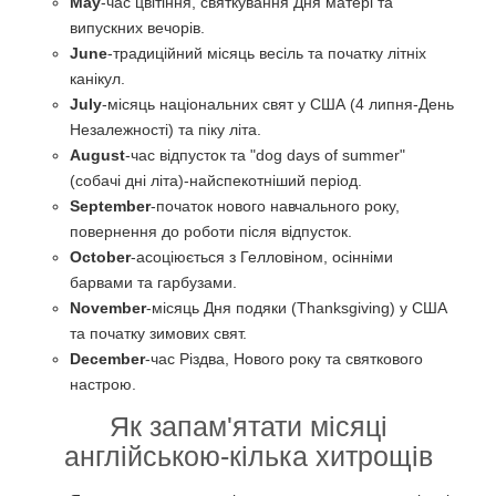
May
-час цвітіння, святкування Дня матері та
випускних вечорів.
June
-традиційний місяць весіль та початку літніх
канікул.
July
-місяць національних свят у США (4 липня-День
Незалежності) та піку літа.
August
-час відпусток та "dog days of summer"
(собачі дні літа)-найспекотніший період.
September
-початок нового навчального року,
повернення до роботи після відпусток.
October
-асоціюється з Гелловіном, осінніми
барвами та гарбузами.
November
-місяць Дня подяки (Thanksgiving) у США
та початку зимових свят.
December
-час Різдва, Нового року та святкового
настрою.
Як запам'ятати місяці
англійською-кілька хитрощів