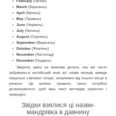
February
(Лютий)
March
(Березень)
April
(Квітень)
May
(Травень)
June
(Червень)
July
(Липень)
August
(Серпень)
September
(Вересень)
October
(Жовтень)
November
(Листопад)
December
(Грудень)
Зверніть увагу на важливу деталь, яку ми часто
забуваємо-в англійській мові всі назви місяців завжди
пишуться з великої літери, незалежно від їхнього місця в
реченні. Це залізне правило, якого потрібно
дотримуватися, щоб ваш текст виглядав грамотно і
природно.
Звідки взялися ці назви-
мандрівка в давнину