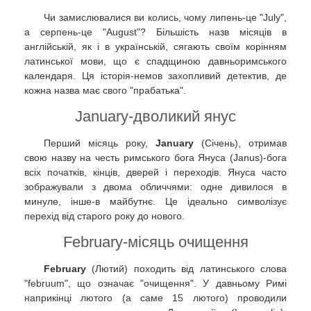
Чи замислювалися ви колись, чому липень-це "July",
а серпень-це "August"? Більшість назв місяців в
англійській, як і в українській, сягають своїм корінням
латинської мови, що є спадщиною давньоримського
календаря. Ця історія-немов захопливий детектив, де
кожна назва має свого "прабатька".
January-дволикий янус
Перший місяць року,
January
(Січень), отримав
свою назву на честь римського бога Януса (Janus)-бога
всіх початків, кінців, дверей і переходів. Януса часто
зображували з двома обличчями: одне дивилося в
минуле, інше-в майбутнє. Це ідеально символізує
перехід від старого року до нового.
February-місяць очищення
February
(Лютий) походить від латинського слова
"februum", що означає "очищення". У давньому Римі
наприкінці лютого (а саме 15 лютого) проводили