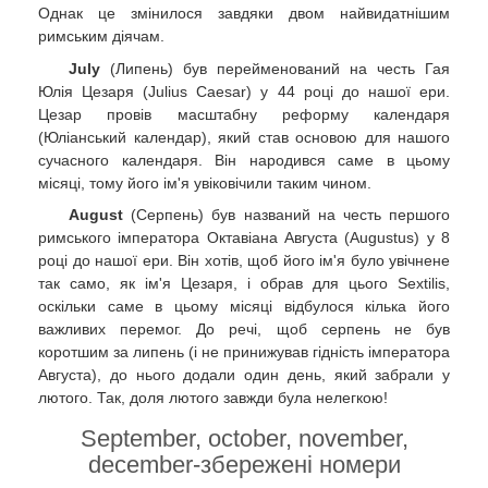
Однак це змінилося завдяки двом найвидатнішим
римським діячам.
July
(Липень) був перейменований на честь Гая
Юлія Цезаря (Julius Caesar) у 44 році до нашої ери.
Цезар провів масштабну реформу календаря
(Юліанський календар), який став основою для нашого
сучасного календаря. Він народився саме в цьому
місяці, тому його ім'я увіковічили таким чином.
August
(Серпень) був названий на честь першого
римського імператора Октавіана Августа (Augustus) у 8
році до нашої ери. Він хотів, щоб його ім'я було увічнене
так само, як ім'я Цезаря, і обрав для цього Sextilis,
оскільки саме в цьому місяці відбулося кілька його
важливих перемог. До речі, щоб серпень не був
коротшим за липень (і не принижував гідність імператора
Августа), до нього додали один день, який забрали у
лютого. Так, доля лютого завжди була нелегкою!
September, october, november,
december-збережені номери