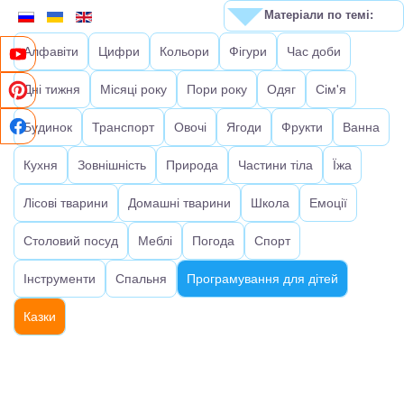
Матеріали по темі:
Алфавіти
Цифри
Кольори
Фігури
Час доби
Дні тижня
Місяці року
Пори року
Одяг
Сім'я
Будинок
Транспорт
Овочі
Ягоди
Фрукти
Ванна
Кухня
Зовнішність
Природа
Частини тіла
Їжа
Лісові тварини
Домашні тварини
Школа
Емоції
Столовий посуд
Меблі
Погода
Спорт
Інструменти
Спальня
Програмування для дітей
Казки