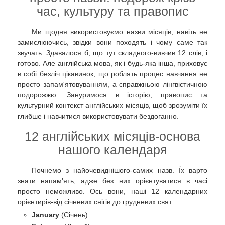
час, культуру та правопис
Ми щодня використовуємо назви місяців, навіть не
замислюючись, звідки вони походять і чому саме так
звучать. Здавалося б, що тут складного-вивчив 12 слів, і
готово. Але англійська мова, як і будь-яка інша, приховує
в собі безліч цікавинок, що роблять процес навчання не
просто запам'ятовуванням, а справжньою лінгвістичною
подорожжю. Зануримося в історію, правопис та
культурний контекст англійських місяців, щоб зрозуміти їх
глибше і навчитися використовувати бездоганно.
12 англійських місяців-основа
нашого календаря
Почнемо з найочевиднішого-самих назв. Їх варто
знати напам'ять, адже без них орієнтуватися в часі
просто неможливо. Ось вони, наші 12 календарних
орієнтирів-від січневих снігів до грудневих свят:
January
(Січень)