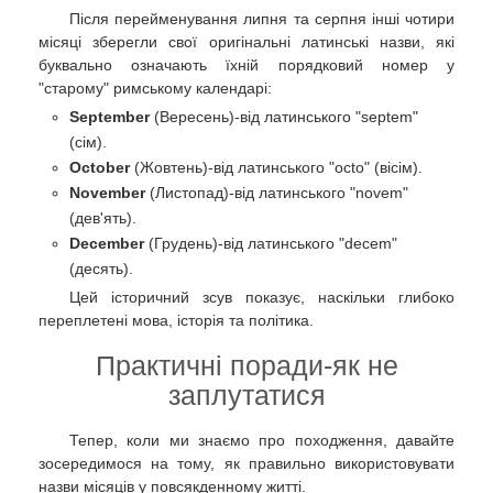
Після перейменування липня та серпня інші чотири
місяці зберегли свої оригінальні латинські назви, які
буквально означають їхній порядковий номер у
"старому" римському календарі:
September
(Вересень)-від латинського "septem"
(сім).
October
(Жовтень)-від латинського "octo" (вісім).
November
(Листопад)-від латинського "novem"
(дев'ять).
December
(Грудень)-від латинського "decem"
(десять).
Цей історичний зсув показує, наскільки глибоко
переплетені мова, історія та політика.
Практичні поради-як не
заплутатися
Тепер, коли ми знаємо про походження, давайте
зосередимося на тому, як правильно використовувати
назви місяців у повсякденному житті.