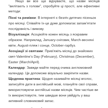
Якщо ви все ще відчуваєте, що назви місяців
"вилітають з голови", спробуйте ці прості, але ефективні
методи:
Пісні та римівки
: В інтернеті є безліч дитячих пісеньок
про місяці. Співайте їх-це дуже допомагає запам'ятати
послідовність і вимову.
Візуалізація
: Асоціюйте кожен місяць з яскравим
образом. Наприклад, January-сніговик, March-весняні
квіти, August-пляж і сонце, October-гарбуз.
Асоціації зі святами
: Прив'яжіть місяці до знайомих
свят-Valentine's Day (February), Christmas (December),
Easter (March/April).
Календар
: Завжди майте перед очима англомовний
календар. Це допоможе візуально закріпити назви.
Щоденна практика
: Щодня називайте місяці вголос,
записуйте дати в англійській мові, плануйте свої справи,
використовуючи англійські назви місяців. Чим частіше ви
їх використовуєте, тим швидше вони увійдуть у ваш
активний словниковий запас.