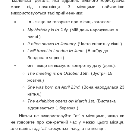
"маленька" деталь, яка відрізняє вільного користувача
мови від початківця. З місяцями найчастіше
використовуються такі прийменники:
in
- якщо ви говорите про місяць загалом:
My birthday is
in
July.
(Мій день народження в
липні.)
It often snows
in
January.
(Часто сніжить у січні.)
I will travel to London
in
June.
(Я поїду до
Лондона в червні.)
on
- якщо ви вказуєте конкретну дату (день):
The meeting is
on
October 15th.
(Зустріч 15
жовтня.)
She was born
on
April 23rd.
(Вона народилася 23
квітня.)
The exhibition opens
on
March 1st.
(Виставка
відкривається 1 березня.)
Ніколи не використовуйте "at" з місяцями, якщо ви
не говорите про конкретний час у межах цього місяця,
але навіть тоді "at" стосується часу, а не місяця.