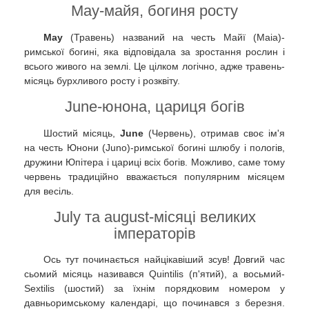
May-майя, богиня росту
May
(Травень) названий на честь Майї (Maia)-
римської богині, яка відповідала за зростання рослин і
всього живого на землі. Це цілком логічно, адже травень-
місяць бурхливого росту і розквіту.
June-юнона, цариця богів
Шостий місяць,
June
(Червень), отримав своє ім'я
на честь Юнони (Juno)-римської богині шлюбу і пологів,
дружини Юпітера і цариці всіх богів. Можливо, саме тому
червень традиційно вважається популярним місяцем
для весіль.
July та august-місяці великих
імператорів
Ось тут починається найцікавіший зсув! Довгий час
сьомий місяць називався Quintilis (п'ятий), а восьмий-
Sextilis (шостий) за їхнім порядковим номером у
давньоримському календарі, що починався з березня.