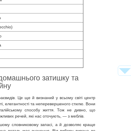
o
ecchio)
o
a
 домашнього затишку та
йну
раєвидів. Це ще й визнаний у всьому світі центр
сті, елегантності та неперевершеного стилю. Вони
італійському способу життя. Тож не дивно, що
жливих речей, які нас оточують, — з меблів.
ашому словниковому запасі, а й дозволяє краще
ожна деталь має значення. Від вибору дивана до