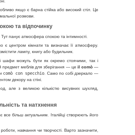
ні.
обливо якщо є барна стійка або високий стіл. Це
мальної розмови.
спокою та відпочинку
 Тут панує атмосфера спокою та інтимності.
о є центром кімнати та визначає її атмосферу.
змістити лампу, книгу або будильник.
і шафи можуть бути як окремо стоячими, так і
 предмет меблів для зберігання — це
il comò
—
ти
comò con specchio
. Само по собі дзеркало —
нтом декору на стіні.
од, але з великою кількістю висувних шухляд,
альність та натхнення
ає все більш актуальним. Італійці створюють його
роботи, навчання чи творчості. Варто зазначити,