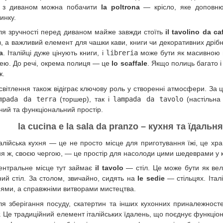
 з диваном можна побачити
la poltrona
— крісло, яке доповню
инку.
ля зручності перед диваном майже завжди стоїть
il tavolino da ca
в, а важливий елемент для чашки кави, книги чи декоративних дрібн
ia
. Італійці дуже цінують книги, і
libreria
може бути як масивною ш
ею. До речі, окрема полиця — це
lo scaffale
. Якщо полиць багато 
ж.
світлення також відіграє ключову роль у створенні атмосфери. За 
mpada da terra
(торшер), так і
lampada da tavolo
(настільна
ний та функціональний простір.
la cucina e la sala da pranzo – кухня та їдальн
талійська кухня — це не просто місце для приготування їжі, це хр
ня ж, своєю чергою, — це простір для насолоди цими шедеврами у ко
ентральне місце тут займає
il tavolo
— стіл. Це може бути як вели
ний стіл. За столом, звичайно, сидять на
le sedie
— стільцях. Італі
нями, а справжніми витворами мистецтва.
ля зберігання посуду, скатертин та інших кухонних приналежност
 Це традиційний елемент італійських їдалень, що поєднує функціонал