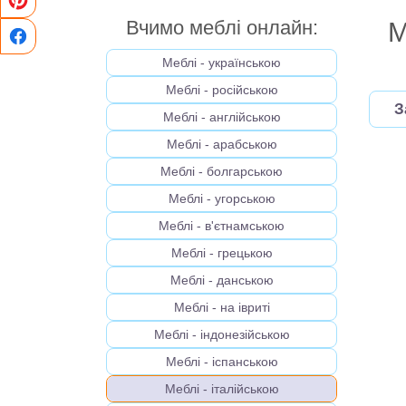
Вчимо меблі онлайн:
М
Меблі - українською
Меблі - російською
З
Меблі - англійською
Меблі - арабською
Меблі - болгарською
Меблі - угорською
Меблі - в'єтнамською
Меблі - грецькою
Меблі - данською
Меблі - на івриті
Меблі - індонезійською
Меблі - іспанською
Меблі - італійською