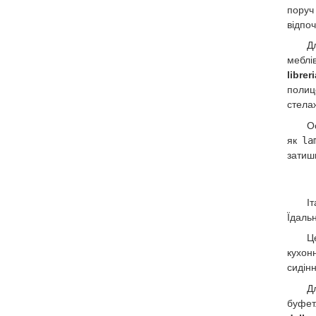
поруч
відпоч
Д
меблі
librer
полиц
стела
О
як
la
затиш
І
Їдаль
Ц
кухон
сидін
Д
буфет.