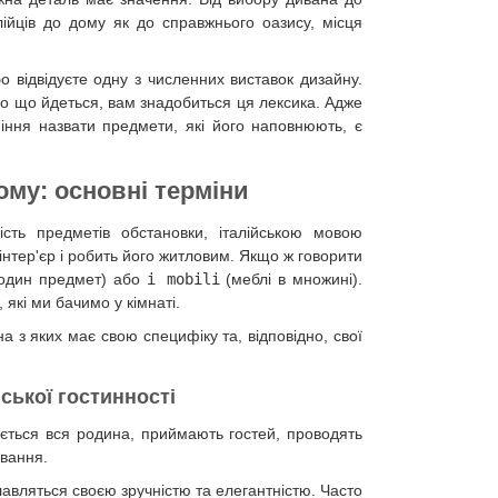
ійців до дому як до справжнього оазису, місця
бо відвідуєте одну з численних виставок дизайну.
ро що йдеться, вам знадобиться ця лексика. Адже
іння назвати предмети, які його наповнюють, є
ому: основні терміни
ість предметів обстановки, італійською мовою
інтер'єр і робить його житловим. Якщо ж говорити
один предмет) або
i mobili
(меблі в множині).
 які ми бачимо у кімнаті.
на з яких має свою специфіку та, відповідно, свої
йської гостинності
ається вся родина, приймають гостей, проводять
ування.
лавляться своєю зручністю та елегантністю. Часто