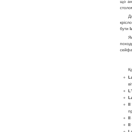
що ан
столо
Д
крісл
бути
l
Я
поход
сейфа
К
L
ві
L
L
Il
п
I
Il
L