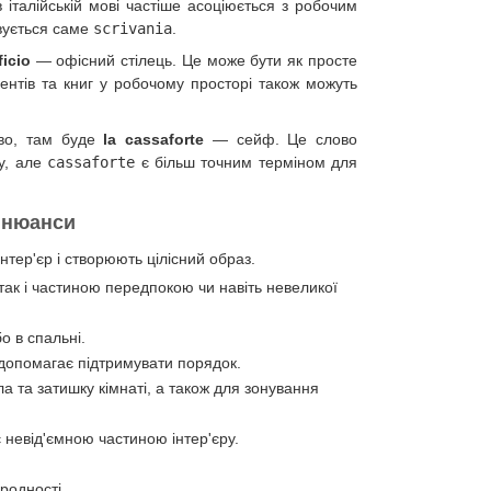
 італійській мові частіше асоціюється з робочим
вується саме
scrivania
.
ficio
— офісний стілець. Це може бути як просте
ментів та книг у робочому просторі також можуть
иво, там буде
la cassaforte
— сейф. Це слово
у, але
cassaforte
є більш точним терміном для
а нюанси
нтер'єр і створюють цілісний образ.
ак і частиною передпокою чи навіть невеликої
о в спальні.
опомагає підтримувати порядок.
 та затишку кімнаті, а також для зонування
 невід'ємною частиною інтер'єру.
родності.