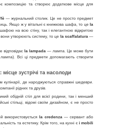
є композицію та створює додаткове місце для
ffè
— журнальний столик. Це не просто предмет
иць. Якщо ж у вітальні є книжкова шафа, то це
la
афою на всю стіну, так і елегантною відкритою
і вони утворюють систему, то це
la scaffalatura
—
це відповідає
la lampada
— лампа. Це може бути
 лампа). Всі ці предмети допомагають створити
я: місце зустрічі та насолоди
ам кулінарії, де народжуються справжні шедеври.
мпанії рідних та друзів.
кий обідній стіл для всієї родини, так і менший
йські стільці, відомі своїм дизайном, є не просто
ей використовується
la credenza
— сервант або
ьність та естетику. Крім того, на кухні є
i mobili