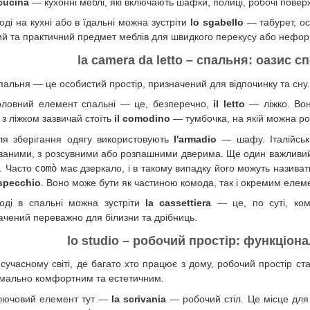
 cucina
— кухонні меблі, які включають шафки, полиці, робочі поверх
ноді на кухні або в їдальні можна зустріти
lo sgabello
— табурет, ос
ий та практичний предмет меблів для швидкого перекусу або нефор
la camera da letto – спальня: оазис 
пальня — це особистий простір, призначений для відпочинку та сну.
оловний елемент спальні — це, безперечно,
il letto
— ліжко. Вон
 з ліжком зазвичай стоїть
il comodino
— тумбочка, на якій можна ро
ля зберігання одягу використовують
l'armadio
— шафу. Італійськ
ваними, з розсувними або розпашними дверима. Ще один важливий
. Часто
comò
має дзеркало, і в такому випадку його можуть назива
 specchio
. Воно може бути як частиною комода, так і окремим елеме
ноді в спальні можна зустріти
la cassettiera
— це, по суті, ком
ачений переважно для білизни та дрібниць.
lo studio – робочий простір: функціон
 сучасному світі, де багато хто працює з дому, робочий простір ст
мально комфортним та естетичним.
лючовий елемент тут —
la scrivania
— робочий стіл. Це місце для 