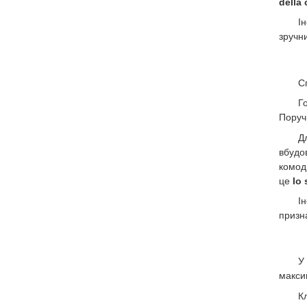
della
І
зручн
С
Г
Поруч
Д
вбудо
комод
це
lo
І
призн
У
макси
К