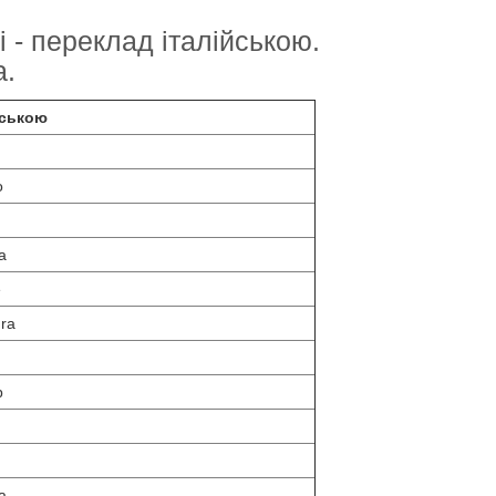
 - переклад італійською.
а.
йською
o
a
e
ura
p
a