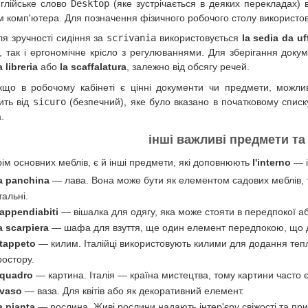
глійське слово
Desktop
(яке зустрічається в деяких перекладах) в
м комп'ютера. Для позначення фізичного робочого столу використо
ля зручності сидіння за
scrivania
використовується
la sedia da uf
о, так і ергономічне крісло з регулюваннями. Для зберігання доку
a libreria
або
la scaffalatura
, залежно від обсягу речей.
кщо в робочому кабінеті є цінні документи чи предмети, можл
ить від
sicuro
(безпечний), яке було вказано в початковому списк
.
інші важливі предмети т
рім основних меблів, є й інші предмети, які доповнюють
l'interno
— і
a panchina
— лава. Вона може бути як елементом садових меблів, т
тальні.
'appendiabiti
— вішалка для одягу, яка може стояти в передпокої аб
a scarpiera
— шафа для взуття, ще один елемент передпокою, що д
 tappeto
— килим. Італійці використовують килими для додання тепла
ростору.
l quadro
— картина. Італія — країна мистецтва, тому картини часто є
 vaso
— ваза. Для квітів або як декоративний елемент.
a pianta
— рослина. Живі рослини надають інтер'єру свіжості та при