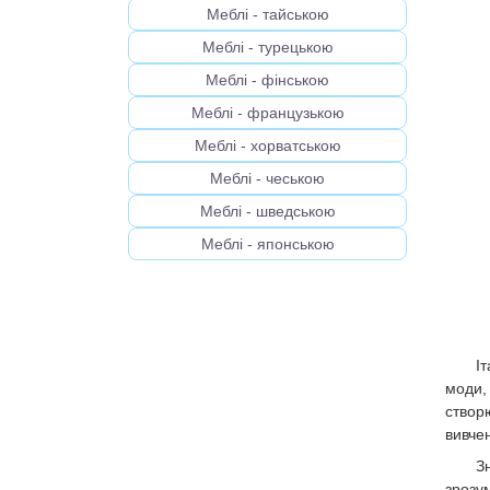
Меблі - тайською
Меблі - турецькою
Меблі - фінською
Меблі - французькою
Меблі - хорватською
Меблі - чеською
Меблі - шведською
Меблі - японською
І
моди,
створ
вивчен
З
зрозу