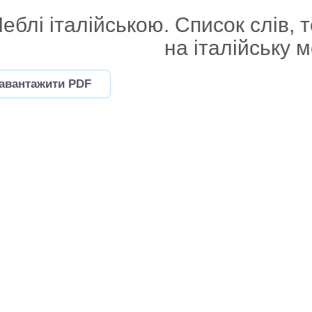
еблі італійською. Список слів, 
на італійську м
авантажити PDF