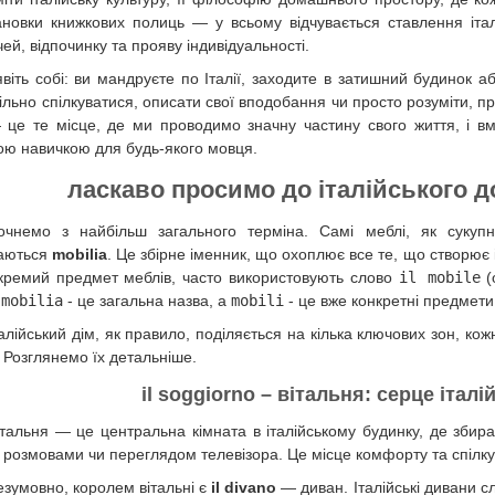
ановки книжкових полиць — у всьому відчувається ставлення італ
чей, відпочинку та прояву індивідуальності.
явіть собі: ви мандруєте по Італії, заходите в затишний будинок а
ільно спілкуватися, описати свої вподобання чи просто розуміти, п
 це те місце, де ми проводимо значну частину свого життя, і вм
ою навичкою для будь-якого мовця.
ласкаво просимо до італійського д
очнемо з найбільш загального терміна. Самі меблі, як сукупн
аються
mobilia
. Це збірне іменник, що охоплює все те, що створює 
кремий предмет меблів, часто використовують слово
il mobile
(
,
mobilia
- це загальна назва, а
mobili
- це вже конкретні предмети,
талійський дім, як правило, поділяється на кілька ключових зон, кож
. Розглянемо їх детальніше.
il soggiorno – вітальня: серце італі
італьня — це центральна кімната в італійському будинку, де збир
а розмовами чи переглядом телевізора. Це місце комфорту та спілк
езумовно, королем вітальні є
il divano
— диван. Італійські дивани с