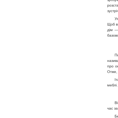
розст
зустрі
У
Щоб в
дім —
базов
П
назив
про о
Отже
І
меблі
В
час з
Б