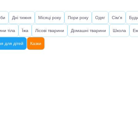
оби
Дні тижня
Місяці року
Пори року
Одяг
Сім'я
Буд
ини тіла
Їжа
Лісові тварини
Домашні тварини
Школа
Ем
я для дітей
Казки