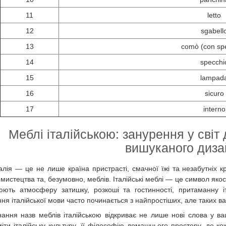
11
letto
12
sgabell
13
comò (con sp
14
specchi
15
lampad
16
sicuro
17
interno
Меблі італійською: занурення у світ
вишуканого диза
талія — це не лише країна пристрасті, смачної їжі та незабутніх к
 мистецтва та, безумовно, меблів. Італійські меблі — це символ яко
юють атмосферу затишку, розкоші та гостинності, притаманну 
ня італійської мови часто починається з найпростіших, але таких ва
нання назв меблів італійською відкриває не лише нові слова у в
міти італійську культуру, її філософію домашнього простору, де к