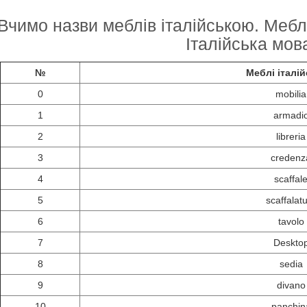
Вчимо назви меблів італійською. Меблі
Італійська мов
№
Меблі італі
0
mobilia
1
armadi
2
libreria
3
credenz
4
scaffal
5
scaffalat
6
tavolo
7
Deskto
8
sedia
9
divano
10
panchin