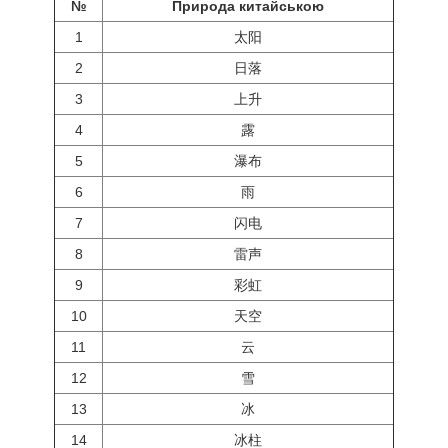
№
Природа китайською
1
太阳
2
日落
3
上升
4
露
5
瀑布
6
雨
7
闪电
8
雷声
9
彩虹
10
天空
11
云
12
雪
13
冰
14
冰柱