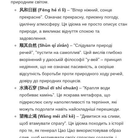
природним світом.
风和日丽 (Fēng hé rì lì)
– "Вітер ніжний, сонце
прекрасне". Означає прекрасну, приємну погоду,
ідилічну атмосферу. Ця ідіома не просто описує стан
природи, а викликає відчуття спокою та
задоволення.
顺其自然 (Shùn qí zìrán)
– "Слідувати природі
речей", "пустити на самоплив". Цей вислів глибоко
вкорінений у даоській філософії "у-вей" – принцип
недіяння, що не означає пасивність, а скоріше
відсутність боротьби проти природного ходу речей,
довіру до природних процесів.
水滴石穿 (Shuǐ dī shí chuān)
– "Крапля води
пробиває камінь". Це яскрава метафора, що
підкреслює силу наполегливості та терпіння, які
можуть подолати навіть найскладніші перешкоди.
望梅止渴 (Wàng méi zhǐ kě)
– "Дивитися на сливи,
щоб втамувати спрагу". Ця ідіома походить з історії
про те, як генерал Цао Цао використовував образ
слив, щоб мотивувати своїх спраглих солдатів, і