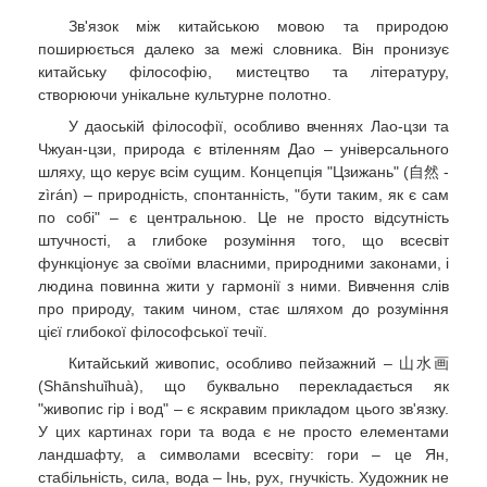
Зв'язок між китайською мовою та природою
поширюється далеко за межі словника. Він пронизує
китайську філософію, мистецтво та літературу,
створюючи унікальне культурне полотно.
У даоській філософії, особливо вченнях Лао-цзи та
Чжуан-цзи, природа є втіленням Дао – універсального
шляху, що керує всім сущим. Концепція "Цзижань" (自然 -
zìrán) – природність, спонтанність, "бути таким, як є сам
по собі" – є центральною. Це не просто відсутність
штучності, а глибоке розуміння того, що всесвіт
функціонує за своїми власними, природними законами, і
людина повинна жити у гармонії з ними. Вивчення слів
про природу, таким чином, стає шляхом до розуміння
цієї глибокої філософської течії.
Китайський живопис, особливо пейзажний – 山水画
(Shānshuǐhuà), що буквально перекладається як
"живопис гір і вод" – є яскравим прикладом цього зв'язку.
У цих картинах гори та вода є не просто елементами
ландшафту, а символами всесвіту: гори – це Ян,
стабільність, сила, вода – Інь, рух, гнучкість. Художник не