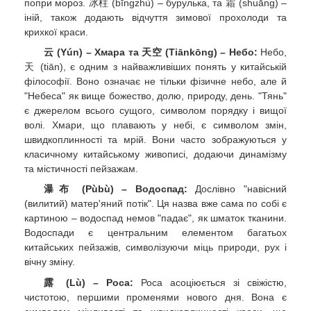
попри мороз. 冰柱 (bīngzhù) – бурулька, та 霜 (shuāng) –
іній, також додають відчуття зимової прохолоди та
крихкої краси.
云 (Yún) – Хмара та 天空 (Tiānkōng) – Небо:
Небо,
天 (tiān), є одним з найважливіших понять у китайській
філософії. Воно означає не тільки фізичне небо, але й
"Небеса" як вище божество, долю, природу, день. "Тянь"
є джерелом всього сущого, символом порядку і вищої
волі. Хмари, що плавають у небі, є символом змін,
швидкоплинності та мрій. Вони часто зображуються у
класичному китайському живописі, додаючи динамізму
та містичності пейзажам.
瀑布 (Pùbù) – Водоспад:
Дослівно "навісний
(вилитий) матер'яний потік". Ця назва вже сама по собі є
картиною – водоспад немов "падає", як шматок тканини.
Водоспади є центральним елементом багатьох
китайських пейзажів, символізуючи міць природи, рух і
вічну зміну.
露 (Lù) – Роса:
Роса асоціюється зі свіжістю,
чистотою, першими променями нового дня. Вона є