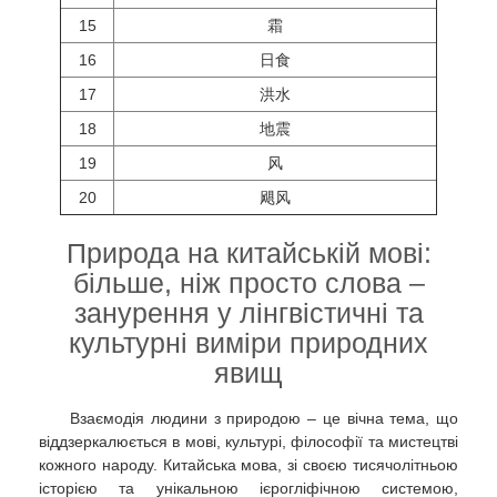
15
霜
16
日食
17
洪水
18
地震
19
风
20
飓风
Природа на китайській мові:
більше, ніж просто слова –
занурення у лінгвістичні та
культурні виміри природних
явищ
Взаємодія людини з природою – це вічна тема, що
віддзеркалюється в мові, культурі, філософії та мистецтві
кожного народу. Китайська мова, зі своєю тисячолітньою
історією та унікальною ієрогліфічною системою,