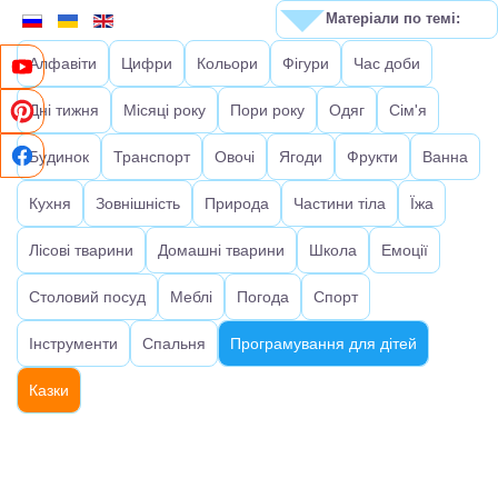
Матеріали по темі:
Алфавіти
Цифри
Кольори
Фігури
Час доби
Дні тижня
Місяці року
Пори року
Одяг
Сім'я
Будинок
Транспорт
Овочі
Ягоди
Фрукти
Ванна
Кухня
Зовнішність
Природа
Частини тіла
Їжа
Лісові тварини
Домашні тварини
Школа
Емоції
Столовий посуд
Меблі
Погода
Спорт
Інструменти
Спальня
Програмування для дітей
Казки