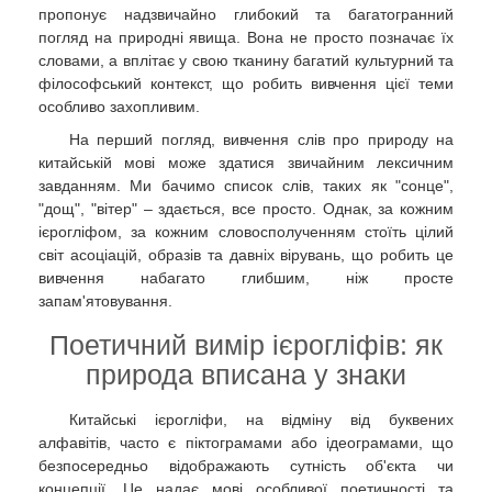
пропонує надзвичайно глибокий та багатогранний
погляд на природні явища. Вона не просто позначає їх
словами, а вплітає у свою тканину багатий культурний та
філософський контекст, що робить вивчення цієї теми
особливо захопливим.
На перший погляд, вивчення слів про природу на
китайській мові може здатися звичайним лексичним
завданням. Ми бачимо список слів, таких як "сонце",
"дощ", "вітер" – здається, все просто. Однак, за кожним
ієрогліфом, за кожним словосполученням стоїть цілий
світ асоціацій, образів та давніх вірувань, що робить це
вивчення набагато глибшим, ніж просте
запам'ятовування.
Поетичний вимір ієрогліфів: як
природа вписана у знаки
Китайські ієрогліфи, на відміну від буквених
алфавітів, часто є піктограмами або ідеограмами, що
безпосередньо відображають сутність об'єкта чи
концепції. Це надає мові особливої поетичності та