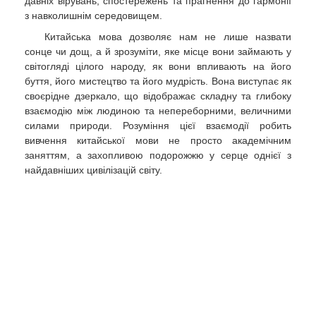
давніх вірувань, спостережень та прагнення до гармонії
з навколишнім середовищем.
Китайська мова дозволяє нам не лише назвати
сонце чи дощ, а й зрозуміти, яке місце вони займають у
світогляді цілого народу, як вони впливають на його
буття, його мистецтво та його мудрість. Вона виступає як
своєрідне дзеркало, що відображає складну та глибоку
взаємодію між людиною та непереборними, величними
силами природи. Розуміння цієї взаємодії робить
вивчення китайської мови не просто академічним
заняттям, а захопливою подорожжю у серце однієї з
найдавніших цивілізацій світу.