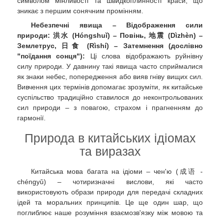
символом мінливості та швидкоплинності краси, що
зникає з першим сонячним промінням.
Небезпечні явища – Відображення сили
природи:
洪水 (Hóngshuǐ) – Повінь, 地震 (Dìzhèn) –
Землетрус, 日食 (Rìshí) – Затемнення (дослівно
"поїдання сонця"):
Ці слова відображають руйнівну
силу природи. У давнину такі явища часто сприймалися
як знаки небес, попередження або вияв гніву вищих сил.
Вивчення цих термінів допомагає зрозуміти, як китайське
суспільство традиційно ставилося до неконтрольованих
сил природи – з повагою, страхом і прагненням до
гармонії.
Природа в китайських ідіомах
та виразах
Китайська мова багата на ідіоми – чен'ю (成语 -
chéngyǔ) – чотиризначні вислови, які часто
використовують образи природи для передачі складних
ідей та моральних принципів. Це ще один шар, що
поглиблює наше розуміння взаємозв'язку між мовою та