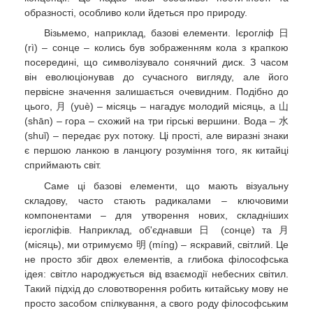
образності, особливо коли йдеться про природу.
Візьмемо, наприклад, базові елементи. Ієрогліф 日
(rì) – сонце – колись був зображенням кола з крапкою
посередині, що символізувало сонячний диск. З часом
він еволюціонував до сучасного вигляду, але його
первісне значення залишається очевидним. Подібно до
цього, 月 (yuè) – місяць – нагадує молодий місяць, а 山
(shān) – гора – схожий на три гірські вершини. Вода – 水
(shuǐ) – передає рух потоку. Ці прості, але виразні знаки
є першою ланкою в ланцюгу розуміння того, як китайці
сприймають світ.
Саме ці базові елементи, що мають візуальну
складову, часто стають радикалами – ключовими
компонентами – для утворення нових, складніших
ієрогліфів. Наприклад, об'єднавши 日 (сонце) та 月
(місяць), ми отримуємо 明 (míng) – яскравий, світлий. Це
не просто збіг двох елементів, а глибока філософська
ідея: світло народжується від взаємодії небесних світил.
Такий підхід до словотворення робить китайську мову не
просто засобом спілкування, а свого роду філософським