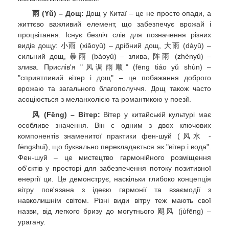
雨 (Yǔ) – Дощ:
Дощ у Китаї – це не просто опади, а
життєво важливий елемент, що забезпечує врожай і
процвітання. Існує безліч слів для позначення різних
видів дощу: 小雨 (xiǎoyǔ) – дрібний дощ, 大雨 (dàyǔ) –
сильний дощ, 暴雨 (bàoyǔ) – злива, 阵雨 (zhènyǔ) –
злива. Прислів'я "风调雨顺" (fēng tiáo yǔ shùn) –
"сприятливий вітер і дощ" – це побажання доброго
врожаю та загального благополуччя. Дощ також часто
асоціюється з меланхолією та романтикою у поезії.
风 (Fēng) – Вітер:
Вітер у китайській культурі має
особливе значення. Він є одним з двох ключових
компонентів знаменитої практики фен-шуй (风水 -
fēngshuǐ), що буквально перекладається як "вітер і вода".
Фен-шуй – це мистецтво гармонійного розміщення
об'єктів у просторі для забезпечення потоку позитивної
енергії ци. Це демонструє, наскільки глибоко концепція
вітру пов'язана з ідеєю гармонії та взаємодії з
навколишнім світом. Різні види вітру теж мають свої
назви, від легкого бризу до могутнього 飓风 (jùfēng) –
урагану.