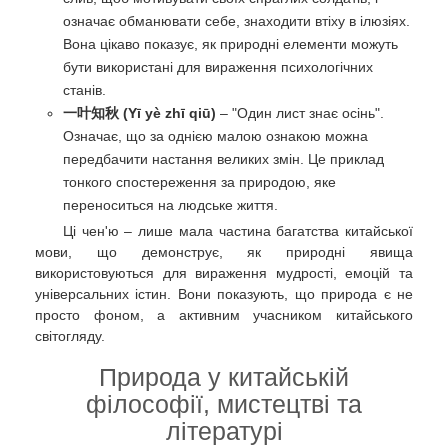
означає обманювати себе, знаходити втіху в ілюзіях.
Вона цікаво показує, як природні елементи можуть
бути використані для вираження психологічних
станів.
一叶知秋 (Yī yè zhī qiū)
– "Один лист знає осінь".
Означає, що за однією малою ознакою можна
передбачити настання великих змін. Це приклад
тонкого спостереження за природою, яке
переноситься на людське життя.
Ці чен'ю – лише мала частина багатства китайської
мови, що демонструє, як природні явища
використовуються для вираження мудрості, емоцій та
універсальних істин. Вони показують, що природа є не
просто фоном, а активним учасником китайського
світогляду.
Природа у китайській
філософії, мистецтві та
літературі