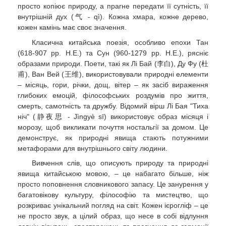
просто копіює природу, а прагне передати її сутність, її
внутрішній дух (气 - qì). Кожна хмара, кожне дерево,
кожен камінь має своє значення.
Класична китайська поезія, особливо епохи Тан
(618-907 рр. Н.Е.) та Сун (960-1279 рр. Н.Е.), рясніє
образами природи. Поети, такі як Лі Бай (李白), Ду Фу (杜
甫), Ван Вей (王维), використовували природні елементи
– місяць, гори, річки, дощ, вітер – як засіб вираження
глибоких емоцій, філософських роздумів про життя,
смерть, самотність та дружбу. Відомий вірш Лі Бая "Тиха
ніч" (静夜思 - Jìngyè sī) використовує образ місяця і
морозу, щоб викликати почуття ностальгії за домом. Це
демонструє, як природні явища стають потужними
метафорами для внутрішнього світу людини.
Вивчення слів, що описують природу та природні
явища китайською мовою, – це набагато більше, ніж
просто поповнення словникового запасу. Це занурення у
багатовікову культуру, філософію та мистецтво, що
розкриває унікальний погляд на світ. Кожен ієрогліф – це
не просто звук, а цілий образ, що несе в собі відлуння