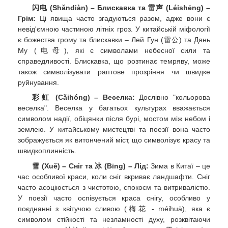
闪电 (Shǎndiàn) – Блискавка та 雷声 (Léishēng) –
Грім:
Ці явища часто згадуються разом, адже вони є
невід'ємною частиною літніх гроз. У китайській міфології
є божества грому та блискавки – Лей Гун (雷公) та Дянь
Му (电母), які є символами небесної сили та
справедливості. Блискавка, що розтинає темряву, може
також символізувати раптове прозріння чи швидке
руйнування.
彩虹 (Cǎihóng) – Веселка:
Дослівно "кольорова
веселка". Веселка у багатьох культурах вважається
символом надії, обіцянки після бурі, мостом між небом і
землею. У китайському мистецтві та поезії вона часто
зображується як витончений міст, що символізує красу та
швидкоплинність.
雪 (Xuě) – Сніг та 冰 (Bīng) – Лід:
Зима в Китаї – це
час особливої краси, коли сніг вкриває ландшафти. Сніг
часто асоціюється з чистотою, спокоєм та витривалістю.
У поезії часто оспівується краса снігу, особливо у
поєднанні з квітучою сливою (梅花 - méihuā), яка є
символом стійкості та незламності духу, розквітаючи