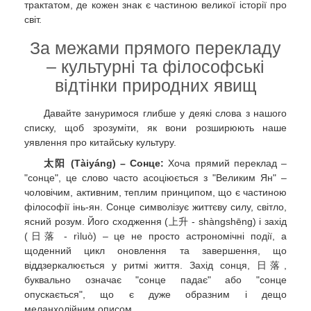
трактатом, де кожен знак є частиною великої історії про
світ.
За межами прямого перекладу
– культурні та філософські
відтінки природних явищ
Давайте зануримося глибше у деякі слова з нашого
списку, щоб зрозуміти, як вони розширюють наше
уявлення про китайську культуру.
太阳 (Tàiyáng) – Сонце:
Хоча прямий переклад –
"сонце", це слово часто асоціюється з "Великим Ян" –
чоловічим, активним, теплим принципом, що є частиною
філософії інь-ян. Сонце символізує життєву силу, світло,
ясний розум. Його сходження (上升 - shàngshēng) і захід
(日落 - rìluò) – це не просто астрономічні події, а
щоденний цикл оновлення та завершення, що
віддзеркалюється у ритмі життя. Захід сонця, 日落,
буквально означає "сонце падає" або "сонце
опускається", що є дуже образним і дещо
меланхолійним описом.