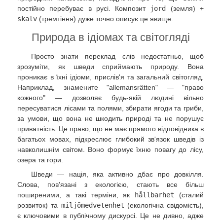
постійно перебуває в русі. Композит
jord
(земля) +
skalv
(тремтіння) дуже точно описує це явище.
Природа в ідіомах та світогляді
Просто знати переклад слів недостатньо, щоб
зрозуміти, як шведи сприймають природу. Вона
проникає в їхні ідіоми, прислів'я та загальний світогляд.
Наприклад, знамените "allemansrätten" — "право
кожного" — дозволяє будь-якій людині вільно
пересуватися лісами та полями, збирати ягоди та гриби,
за умови, що вона не шкодить природі та не порушує
приватність. Це право, що не має прямого відповідника в
багатьох мовах, підкреслює глибокий зв'язок шведів із
навколишнім світом. Воно формує їхню повагу до лісу,
озера та гори.
Шведи — нація, яка активно дбає про довкілля.
Слова, пов'язані з екологією, стають все більш
поширеними, а такі терміни, як
hållbarhet
(сталий
розвиток) та
miljömedvetenhet
(екологічна свідомість),
є ключовими в публічному дискурсі. Це не дивно, адже