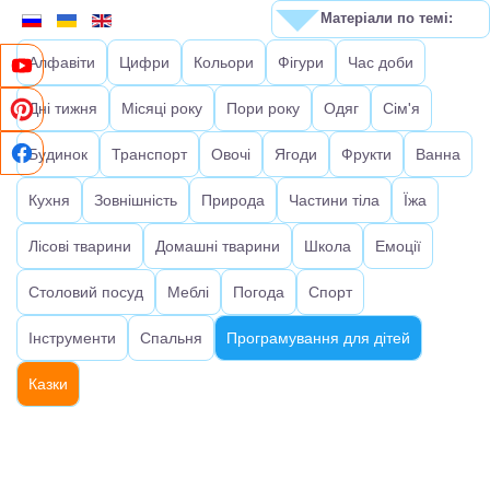
Матеріали по темі:
Алфавіти
Цифри
Кольори
Фігури
Час доби
Дні тижня
Місяці року
Пори року
Одяг
Сім'я
Будинок
Транспорт
Овочі
Ягоди
Фрукти
Ванна
Кухня
Зовнішність
Природа
Частини тіла
Їжа
Лісові тварини
Домашні тварини
Школа
Емоції
Столовий посуд
Меблі
Погода
Спорт
Інструменти
Спальня
Програмування для дітей
Казки