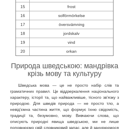
15
frost
16
solförmörkelse
17
översvämning
18
jordskalv
19
vind
20
orkan
Природа шведською: мандрівка
крізь мову та культуру
Шведська мова — це не просто набір слів та
граматичних правил. Це віддзеркалення національного
характеру, історії та, що найважливіше, тісного зв'язку з
природою. Для шведів природа — не просто тло, а
невід'ємна частина життя, що формує їхню свідомість,
традиції та, безумовно, мову. Вивчаючи слова, що
описують природні явища шведською, ми не лише
поповнюємо свій словниковий запас, але й занурюємося