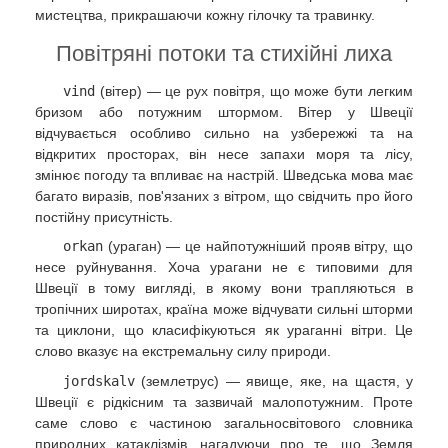
мистецтва, прикрашаючи кожну гілочку та травинку.
Повітряні потоки та стихійні лиха
vind
(вітер) — це рух повітря, що може бути легким
бризом або потужним штормом. Вітер у Швеції
відчувається особливо сильно на узбережжі та на
відкритих просторах, він несе запахи моря та лісу,
змінює погоду та впливає на настрій. Шведська мова має
багато виразів, пов'язаних з вітром, що свідчить про його
постійну присутність.
orkan
(ураган) — це найпотужніший прояв вітру, що
несе руйнування. Хоча урагани не є типовими для
Швеції в тому вигляді, в якому вони трапляються в
тропічних широтах, країна може відчувати сильні шторми
та циклони, що класифікуються як ураганні вітри. Це
слово вказує на екстремальну силу природи.
jordskalv
(землетрус) — явище, яке, на щастя, у
Швеції є рідкісним та зазвичай малопотужним. Проте
саме слово є частиною загальносвітового словника
природних катаклізмів, нагадуючи про те, що Земля