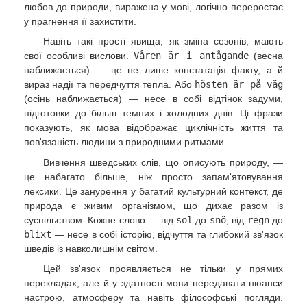
любов до природи, виражена у мові, логічно переростає
у прагнення її захистити.
Навіть такі прості явища, як зміна сезонів, мають
свої особливі вислови.
Våren är i antågande
(весна
наближається) — це не лише констатація факту, а й
вираз надії та передчуття тепла. Або
hösten är på väg
(осінь наближається) — несе в собі відтінок задуми,
підготовки до більш темних і холодних днів. Ці фрази
показують, як мова відображає циклічність життя та
пов'язаність людини з природними ритмами.
Вивчення шведських слів, що описують природу, —
це набагато більше, ніж просто запам'ятовування
лексики. Це занурення у багатий культурний контекст, де
природа є живим організмом, що дихає разом із
суспільством. Кожне слово — від
sol
до
snö
, від
regn
до
blixt
— несе в собі історію, відчуття та глибокий зв'язок
шведів із навколишнім світом.
Цей зв'язок проявляється не тільки у прямих
перекладах, але й у здатності мови передавати нюанси
настрою, атмосферу та навіть філософські погляди.