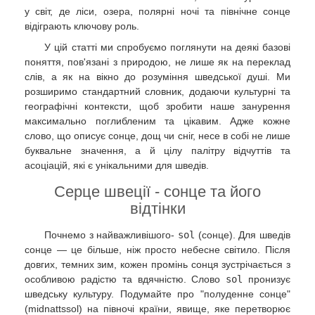
у світ, де ліси, озера, полярні ночі та північне сонце
відіграють ключову роль.
У цій статті ми спробуємо поглянути на деякі базові
поняття, пов'язані з природою, не лише як на переклад
слів, а як на вікно до розуміння шведської душі. Ми
розширимо стандартний словник, додаючи культурні та
географічні контексти, щоб зробити наше занурення
максимально поглибленим та цікавим. Адже кожне
слово, що описує сонце, дощ чи сніг, несе в собі не лише
буквальне значення, а й цілу палітру відчуттів та
асоціацій, які є унікальними для шведів.
Серце швеції - сонце та його
відтінки
Почнемо з найважливішого-
sol
(сонце). Для шведів
сонце — це більше, ніж просто небесне світило. Після
довгих, темних зим, кожен промінь сонця зустрічається з
особливою радістю та вдячністю. Слово
sol
пронизує
шведську культуру. Подумайте про "полуденне сонце"
(midnattssol) на півночі країни, явище, яке перетворює