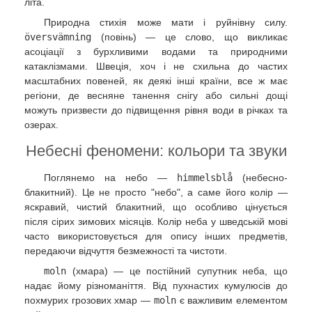
літа.
Природна стихія може мати і руйнівну силу.
översvämning
(повінь) — це слово, що викликає
асоціації з бурхливими водами та природними
катаклізмами. Швеція, хоч і не схильна до частих
масштабних повеней, як деякі інші країни, все ж має
регіони, де весняне танення снігу або сильні дощі
можуть призвести до підвищення рівня води в річках та
озерах.
Небесні феномени: кольори та звуки
Поглянемо на небо —
himmelsblå
(небесно-
блакитний). Це не просто "небо", а саме його колір —
яскравий, чистий блакитний, що особливо цінується
після сірих зимових місяців. Колір неба у шведській мові
часто використовується для опису інших предметів,
передаючи відчуття безмежності та чистоти.
moln
(хмара) — це постійний супутник неба, що
надає йому різноманіття. Від пухнастих кумулюсів до
похмурих грозових хмар —
moln
є важливим елементом