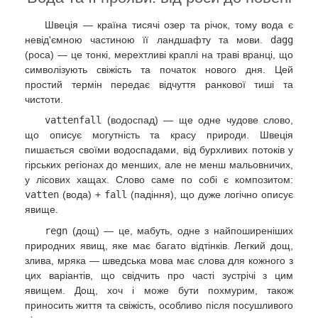
Швеція — країна тисячі озер та річок, тому вода є
невід'ємною частиною її ландшафту та мови.
dagg
(роса) — це тонкі, мерехтливі краплі на траві вранці, що
символізують свіжість та початок нового дня. Цей
простий термін передає відчуття ранкової тиші та
чистоти.
vattenfall
(водоспад) — ще одне чудове слово,
що описує могутність та красу природи. Швеція
пишається своїми водоспадами, від бурхливих потоків у
гірських регіонах до менших, але не менш мальовничих,
у лісових хащах. Слово саме по собі є композитом:
vatten
(вода) +
fall
(падіння), що дуже логічно описує
явище.
regn
(дощ) — це, мабуть, одне з найпоширеніших
природних явищ, яке має багато відтінків. Легкий дощ,
злива, мряка — шведська мова має слова для кожного з
цих варіантів, що свідчить про часті зустрічі з цим
явищем. Дощ, хоч і може бути похмурим, також
приносить життя та свіжість, особливо після посушливого