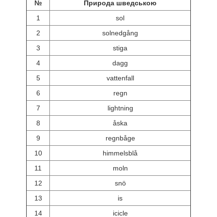
№
Природа шведською
1
sol
2
solnedgång
3
stiga
4
dagg
5
vattenfall
6
regn
7
lightning
8
åska
9
regnbåge
10
himmelsblå
11
moln
12
snö
13
is
14
icicle