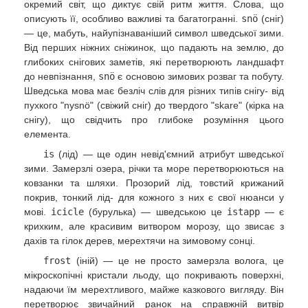
окремий світ, що диктує свій ритм життя. Слова, що
описують її, особливо важливі та багатогранні.
snö
(сніг)
— це, мабуть, найупізнаваніший символ шведської зими.
Від перших ніжних сніжинок, що падають на землю, до
глибоких снігових заметів, які перетворюють ландшафт
до невпізнання,
snö
є основою зимових розваг та побуту.
Шведська мова має безліч слів для різних типів снігу- від
пухкого "nysnö" (свіжий сніг) до твердого "skare" (кірка на
снігу), що свідчить про глибоке розуміння цього
елемента.
is
(лід) — ще один невід'ємний атрибут шведської
зими. Замерзлі озера, річки та море перетворюються на
ковзанки та шляхи. Прозорий лід, товстий крижаний
покрив, тонкий лід- для кожного з них є свої нюанси у
мові.
icicle
(бурулька) — шведською це
istapp
— є
крихким, але красивим витвором морозу, що звисає з
дахів та гілок дерев, мерехтячи на зимовому сонці.
frost
(іній) — це не просто замерзла волога, це
мікроскопічні кристали льоду, що покривають поверхні,
надаючи їм мерехтливого, майже казкового вигляду. Він
перетворює звичайний ранок на справжній витвір