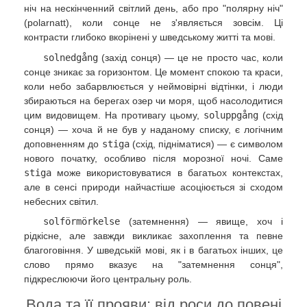
ніч на нескінченний світлий день, або про "полярну ніч"
(polarnatt), коли сонце не з'являється зовсім. Ці
контрасти глибоко вкорінені у шведському житті та мові.
solnedgång
(захід сонця) — це не просто час, коли
сонце зникає за горизонтом. Це момент спокою та краси,
коли небо забарвлюється у неймовірні відтінки, і люди
збираються на берегах озер чи моря, щоб насолодитися
цим видовищем. На противагу цьому,
soluppgång
(схід
сонця) — хоча й не був у наданому списку, є логічним
доповненням до
stiga
(схід, підніматися) — є символом
нового початку, особливо після морозної ночі. Саме
stiga
може використовуватися в багатьох контекстах,
але в сенсі природи найчастіше асоціюється зі сходом
небесних світил.
solförmörkelse
(затемнення) — явище, хоч і
рідкісне, але завжди викликає захоплення та певне
благоговіння. У шведській мові, як і в багатьох інших, це
слово прямо вказує на "затемнення сонця",
підкреслюючи його центральну роль.
Вода та її прояви: від роси до повені