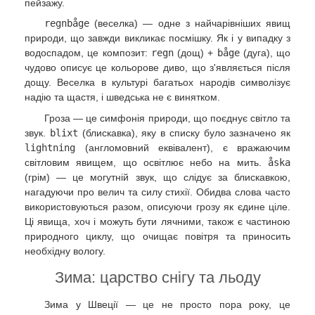
пейзажу.
regnbåge
(веселка) — одне з найчарівніших явищ
природи, що завжди викликає посмішку. Як і у випадку з
водоспадом, це композит:
regn
(дощ) +
båge
(дуга), що
чудово описує це кольорове диво, що з'являється після
дощу. Веселка в культурі багатьох народів символізує
надію та щастя, і шведська не є винятком.
Гроза — це симфонія природи, що поєднує світло та
звук.
blixt
(блискавка), яку в списку було зазначено як
lightning
(англомовний еквівалент), є вражаючим
світловим явищем, що освітлює небо на мить.
åska
(грім) — це могутній звук, що слідує за блискавкою,
нагадуючи про велич та силу стихії. Обидва слова часто
використовуються разом, описуючи грозу як єдине ціле.
Ці явища, хоч і можуть бути лячними, також є частиною
природного циклу, що очищає повітря та приносить
необхідну вологу.
Зима: царство снігу та льоду
Зима у Швеції — це не просто пора року, це