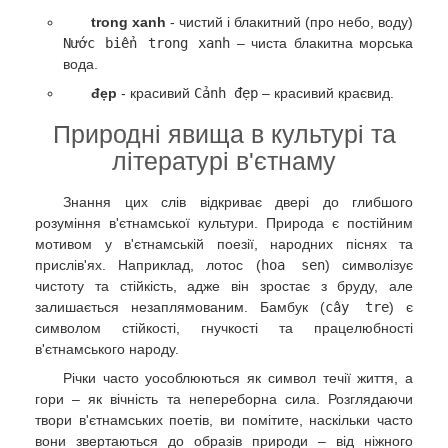
trong xanh
- чистий і блакитний (про небо, воду)
Nước biển trong xanh
– чиста блакитна морська
вода.
đẹp
- красивий
Cảnh đẹp
– красивий краєвид.
Природні явища в культурі та
літературі в'єтнаму
Знання цих слів відкриває двері до глибшого
розуміння в'єтнамської культури. Природа є постійним
мотивом у в'єтнамській поезії, народних піснях та
прислів'ях. Наприклад, лотос (
hoa sen
) символізує
чистоту та стійкість, адже він зростає з бруду, але
залишається незаплямованим. Бамбук (
cây tre
) є
символом стійкості, гнучкості та працелюбності
в'єтнамського народу.
Річки часто уособлюються як символ течії життя, а
гори – як вічність та непереборна сила. Розглядаючи
твори в'єтнамських поетів, ви помітите, наскільки часто
вони звертаються до образів природи – від ніжного