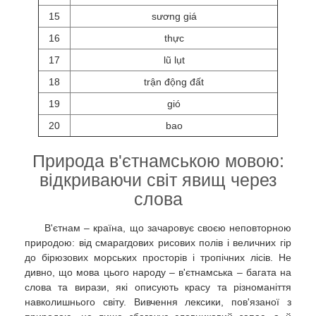
15
sương giá
16
thực
17
lũ lụt
18
trận động đất
19
gió
20
bao
Природа в'єтнамською мовою:
відкриваючи світ явищ через
слова
В'єтнам – країна, що зачаровує своєю неповторною
природою: від смарагдових рисових полів і величних гір
до бірюзових морських просторів і тропічних лісів. Не
дивно, що мова цього народу – в'єтнамська – багата на
слова та вирази, які описують красу та різноманіття
навколишнього світу. Вивчення лексики, пов'язаної з