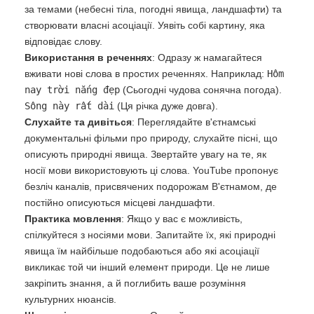
за темами (небесні тіла, погодні явища, ландшафти) та
створювати власні асоціації. Уявіть собі картину, яка
відповідає слову.
Використання в реченнях
: Одразу ж намагайтеся
вживати нові слова в простих реченнях. Наприклад:
Hôm
nay trời nắng đẹp
(Сьогодні чудова сонячна погода).
Sông này rất dài
(Ця річка дуже довга).
Слухайте та дивіться
: Переглядайте в'єтнамські
документальні фільми про природу, слухайте пісні, що
описують природні явища. Звертайте увагу на те, як
носії мови використовують ці слова. YouTube пропонує
безліч каналів, присвячених подорожам В'єтнамом, де
постійно описуються місцеві ландшафти.
Практика мовлення
: Якщо у вас є можливість,
спілкуйтеся з носіями мови. Запитайте їх, які природні
явища їм найбільше подобаються або які асоціації
викликає той чи інший елемент природи. Це не лише
закріпить знання, а й поглибить ваше розуміння
культурних нюансів.