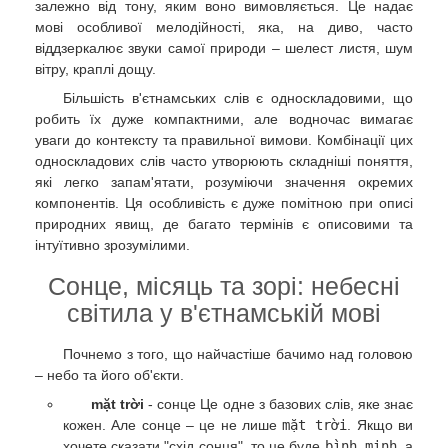
залежно від тону, яким воно вимовляється. Це надає
мові особливої мелодійності, яка, на диво, часто
віддзеркалює звуки самої природи – шелест листя, шум
вітру, краплі дощу.
Більшість в'єтнамських слів є односкладовими, що
робить їх дуже компактними, але водночас вимагає
уваги до контексту та правильної вимови. Комбінації цих
односкладових слів часто утворюють складніші поняття,
які легко запам'ятати, розуміючи значення окремих
компонентів. Ця особливість є дуже помітною при описі
природних явищ, де багато термінів є описовими та
інтуїтивно зрозумілими.
Сонце, місяць та зорі: небесні
світила у в'єтнамській мові
Почнемо з того, що найчастіше бачимо над головою
– небо та його об'єкти.
mặt trời
- сонце Це одне з базових слів, яке знає
кожен. Але сонце – це не лише
mặt trời
. Якщо ви
хочете сказати "схід сонця", то це буде
bình minh
, а