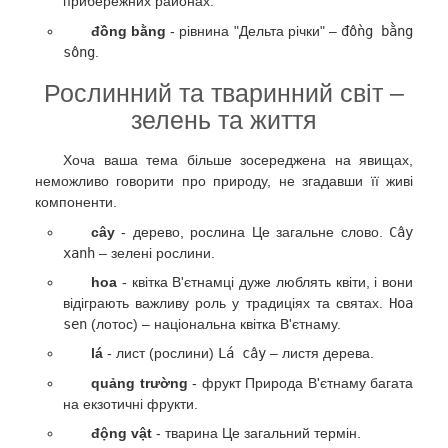
прибережних районах.
đồng bằng
- рівнина "Дельта річки" –
đồng bằng
sông
.
Рослинний та тваринний світ –
зелень та життя
Хоча ваша тема більше зосереджена на явищах,
неможливо говорити про природу, не згадавши її живі
компоненти.
cây
- дерево, рослина Це загальне слово.
Cây
xanh
– зелені рослини.
hoa
- квітка В'єтнамці дуже люблять квіти, і вони
відіграють важливу роль у традиціях та святах.
Hoa
sen
(лотос) – національна квітка В'єтнаму.
lá
- лист (рослини)
Lá cây
– листя дерева.
quảng trường
- фрукт Природа В'єтнаму багата
на екзотичні фрукти.
động vật
- тварина Це загальний термін.