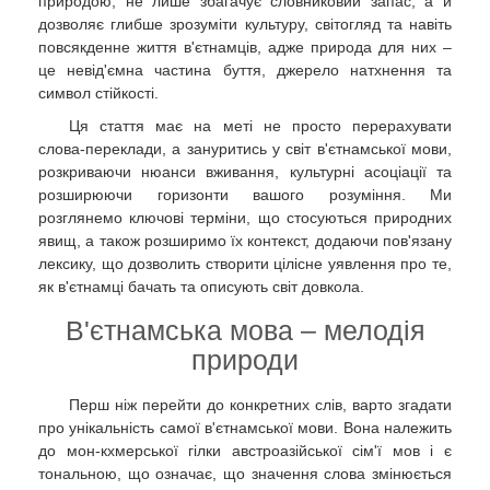
природою, не лише збагачує словниковий запас, а й
дозволяє глибше зрозуміти культуру, світогляд та навіть
повсякденне життя в'єтнамців, адже природа для них –
це невід'ємна частина буття, джерело натхнення та
символ стійкості.
Ця стаття має на меті не просто перерахувати
слова-переклади, а зануритись у світ в'єтнамської мови,
розкриваючи нюанси вживання, культурні асоціації та
розширюючи горизонти вашого розуміння. Ми
розглянемо ключові терміни, що стосуються природних
явищ, а також розширимо їх контекст, додаючи пов'язану
лексику, що дозволить створити цілісне уявлення про те,
як в'єтнамці бачать та описують світ довкола.
В'єтнамська мова – мелодія
природи
Перш ніж перейти до конкретних слів, варто згадати
про унікальність самої в'єтнамської мови. Вона належить
до мон-кхмерської гілки австроазійської сім'ї мов і є
тональною, що означає, що значення слова змінюється