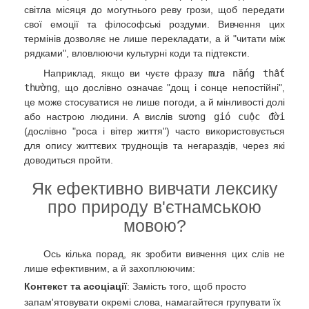
світла місяця до могутнього реву грози, щоб передати
свої емоції та філософські роздуми. Вивчення цих
термінів дозволяє не лише перекладати, а й "читати між
рядками", вловлюючи культурні коди та підтексти.
Наприклад, якщо ви чуєте фразу
mưa nắng thất
thường
, що дослівно означає "дощ і сонце непостійні",
це може стосуватися не лише погоди, а й мінливості долі
або настрою людини. А вислів
sương gió cuộc đời
(дослівно "роса і вітер життя") часто використовується
для опису життєвих труднощів та негараздів, через які
доводиться пройти.
Як ефективно вивчати лексику
про природу в'єтнамською
мовою?
Ось кілька порад, як зробити вивчення цих слів не
лише ефективним, а й захоплюючим:
Контекст та асоціації
: Замість того, щоб просто
запам'ятовувати окремі слова, намагайтеся групувати їх