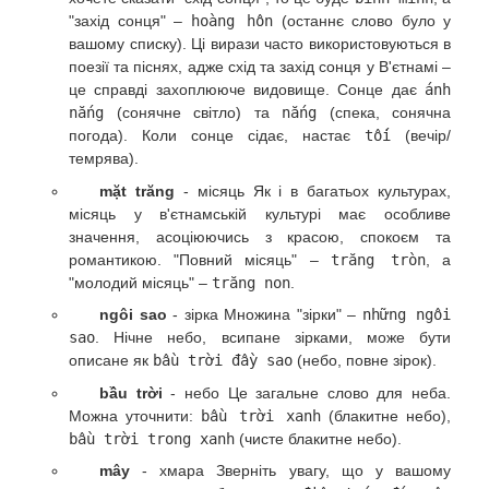
"захід сонця" –
hoàng hôn
(останнє слово було у
вашому списку). Ці вирази часто використовуються в
поезії та піснях, адже схід та захід сонця у В'єтнамі –
це справді захоплююче видовище. Сонце дає
ánh
nắng
(сонячне світло) та
nắng
(спека, сонячна
погода). Коли сонце сідає, настає
tối
(вечір/
темрява).
mặt trăng
- місяць Як і в багатьох культурах,
місяць у в'єтнамській культурі має особливе
значення, асоціюючись з красою, спокоєм та
романтикою. "Повний місяць" –
trăng tròn
, а
"молодий місяць" –
trăng non
.
ngôi sao
- зірка Множина "зірки" –
những ngôi
sao
. Нічне небо, всипане зірками, може бути
описане як
bầu trời đầy sao
(небо, повне зірок).
bầu trời
- небо Це загальне слово для неба.
Можна уточнити:
bầu trời xanh
(блакитне небо),
bầu trời trong xanh
(чисте блакитне небо).
mây
- хмара Зверніть увагу, що у вашому