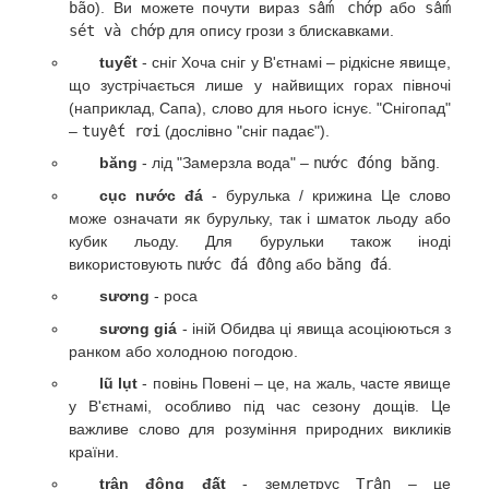
bão
). Ви можете почути вираз
sấm chớp
або
sấm
sét và chớp
для опису грози з блискавками.
tuyết
- сніг Хоча сніг у В'єтнамі – рідкісне явище,
що зустрічається лише у найвищих горах півночі
(наприклад, Сапа), слово для нього існує. "Снігопад"
–
tuyết rơi
(дослівно "сніг падає").
băng
- лід "Замерзла вода" –
nước đóng băng
.
cục nước đá
- бурулька / крижина Це слово
може означати як бурульку, так і шматок льоду або
кубик льоду. Для бурульки також іноді
використовують
nước đá đông
або
băng đá
.
sương
- роса
sương giá
- іній Обидва ці явища асоціюються з
ранком або холодною погодою.
lũ lụt
- повінь Повені – це, на жаль, часте явище
у В'єтнамі, особливо під час сезону дощів. Це
важливе слово для розуміння природних викликів
країни.
trận động đất
- землетрус
Trận
– це