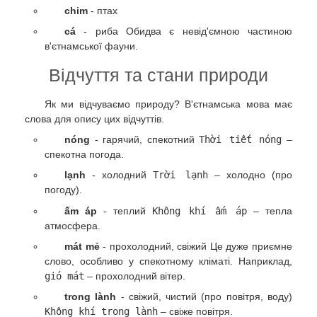
chim
- птах
cá
- риба Обидва є невід'ємною частиною
в'єтнамської фауни.
Відчуття та стани природи
Як ми відчуваємо природу? В'єтнамська мова має
слова для опису цих відчуттів.
nóng
- гарячий, спекотний
Thời tiết nóng
–
спекотна погода.
lạnh
- холодний
Trời lạnh
– холодно (про
погоду).
ấm áp
- теплий
Không khí ấm áp
– тепла
атмосфера.
mát mẻ
- прохолодний, свіжий Це дуже приємне
слово, особливо у спекотному кліматі. Наприклад,
gió mát
– прохолодний вітер.
trong lành
- свіжий, чистий (про повітря, воду)
Không khí trong lành
– свіже повітря.