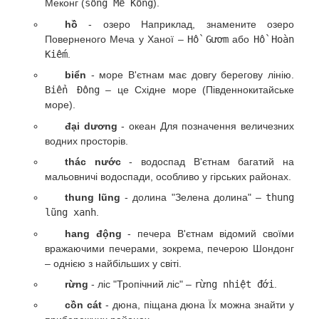
Меконг (
sông Mê Kông
).
hồ
- озеро Наприклад, знамените озеро
Поверненого Меча у Ханої –
Hồ Gươm
або
Hồ Hoàn
Kiếm
.
biển
- море В'єтнам має довгу берегову лінію.
Biển Đông
– це Східне море (Південнокитайське
море).
đại dương
- океан Для позначення величезних
водних просторів.
thác nước
- водоспад В'єтнам багатий на
мальовничі водоспади, особливо у гірських районах.
thung lũng
- долина "Зелена долина" –
thung
lũng xanh
.
hang động
- печера В'єтнам відомий своїми
вражаючими печерами, зокрема, печерою Шондонг
– однією з найбільших у світі.
rừng
- ліс "Тропічний ліс" –
rừng nhiệt đới
.
cồn cát
- дюна, піщана дюна Їх можна знайти у