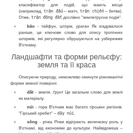
класифікатор для подій, що мають місце
(наприклад,
trận đấu
– матч,
trận chiến
– битва).
Отже,
trận động đất
дослівно "землетрусна подія".
bão
- тайфун, шторм, ураган Як згадувалося
раніше, це ключове слово для опису тропічних
штормів, які регулярно обрушуються на узбережжя
В'єтнаму.
Ландшафти та форми рельєфу:
земля та її краса
Описуючи природу, неможливо оминути різноманітні
форми земної поверхні.
đất
- земля, ґрунт Це загальне слово для землі
як матеріалу.
núi
- гора В'єтнам має багато гірських регіонів.
"Гірський хребет" –
dãy núi
.
sông
- річка Річки відіграють величезну роль у
В'єтнамі, від економіки до культури. Найвідоміша –