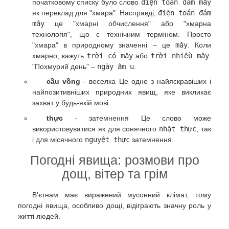
початковому списку було слово
điện toán đám mây
як переклад для "хмара". Насправді,
điện toán đám
mây
це "хмарні обчислення" або "хмарна
технологія", що є технічним терміном. Просто
"хмара" в природному значенні – це
mây
. Коли
хмарно, кажуть
trời có mây
або
trời nhiều mây
.
"Похмурий день" –
ngày âm u
.
cầu vồng
- веселка Це одне з найяскравіших і
найпозитивніших природних явищ, яке викликає
захват у будь-якій мові.
thực
- затемнення Це слово може
використовуватися як для сонячного
nhật thực
, так
і для місячного
nguyệt thực
затемнення.
Погодні явища: розмови про
дощ, вітер та грім
В'єтнам має виражений мусонний клімат, тому
погодні явища, особливо дощі, відіграють значну роль у
житті людей.