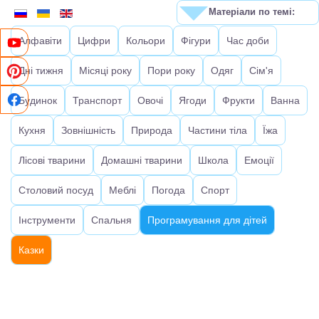
Матеріали по темі:
Алфавіти
Цифри
Кольори
Фігури
Час доби
Дні тижня
Місяці року
Пори року
Одяг
Сім'я
Будинок
Транспорт
Овочі
Ягоди
Фрукти
Ванна
Кухня
Зовнішність
Природа
Частини тіла
Їжа
Лісові тварини
Домашні тварини
Школа
Емоції
Столовий посуд
Меблі
Погода
Спорт
Інструменти
Спальня
Програмування для дітей
Казки