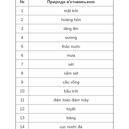
№
Природа в'єтнамською
1
mặt trời
2
hoàng hôn
3
tăng lên
4
sương
5
thác nước
6
mưa
7
sét
8
sấm sét
9
cầu vồng
10
bầu trời
11
điện toán đám mây
12
tuyết
13
băng
14
cục nước đá