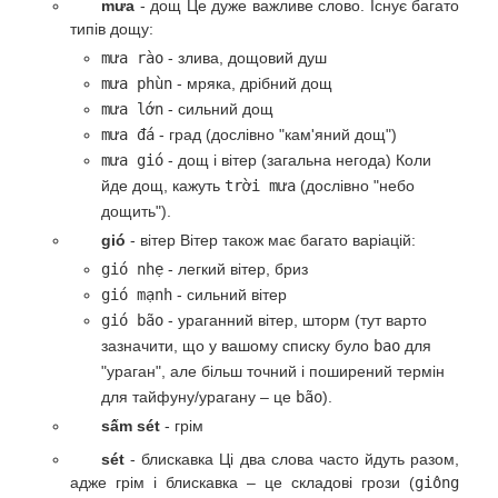
mưa
- дощ Це дуже важливе слово. Існує багато
типів дощу:
mưa rào
- злива, дощовий душ
mưa phùn
- мряка, дрібний дощ
mưa lớn
- сильний дощ
mưa đá
- град (дослівно "кам'яний дощ")
mưa gió
- дощ і вітер (загальна негода) Коли
йде дощ, кажуть
trời mưa
(дослівно "небо
дощить").
gió
- вітер Вітер також має багато варіацій:
gió nhẹ
- легкий вітер, бриз
gió mạnh
- сильний вітер
gió bão
- ураганний вітер, шторм (тут варто
зазначити, що у вашому списку було
bao
для
"ураган", але більш точний і поширений термін
для тайфуну/урагану – це
bão
).
sấm sét
- грім
sét
- блискавка Ці два слова часто йдуть разом,
адже грім і блискавка – це складові грози (
giông