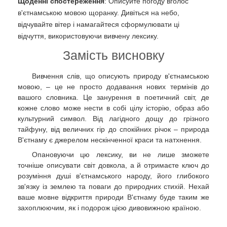
Щоденні спостереження
: Описуйте погоду вголос
в'єтнамською мовою щоранку. Дивіться на небо,
відчувайте вітер і намагайтеся сформулювати ці
відчуття, використовуючи вивчену лексику.
Замість висновку
Вивчення слів, що описують природу в'єтнамською
мовою, – це не просто додавання нових термінів до
вашого словника. Це занурення в поетичний світ, де
кожне слово може нести в собі цілу історію, образ або
культурний символ. Від лагідного дощу до грізного
тайфуну, від величних гір до спокійних річок – природа
В'єтнаму є джерелом нескінченної краси та натхнення.
Опановуючи цю лексику, ви не лише зможете
точніше описувати світ довкола, а й отримаєте ключ до
розуміння душі в'єтнамського народу, його глибокого
зв'язку із землею та поваги до природних стихій. Нехай
ваше мовне відкриття природи В'єтнаму буде таким же
захоплюючим, як і подорож цією дивовижною країною.