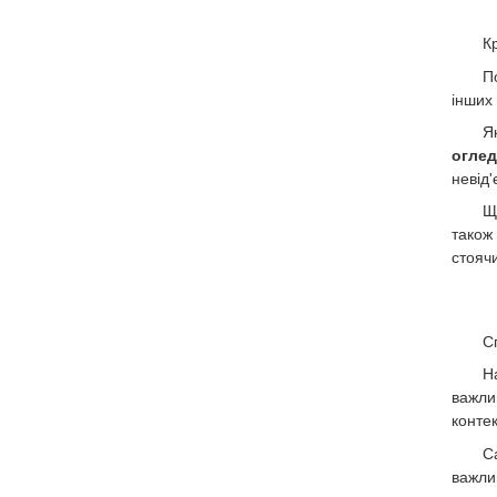
К
П
інших 
Я
огле
невід
Щ
також
стоячи
С
Н
важлив
контек
С
важли