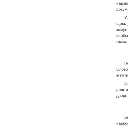
надзв
розумі
У
щось 
комун
сербс
грама
П
Слово
інтуїт
З
решти
двері
Б
наріж