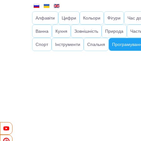
Алфавіти
Цифри
Кольори
Фігури
Час д
Ванна
Кухня
Зовнішність
Природа
Част
Спорт
Інструменти
Спальня
Програмуванн