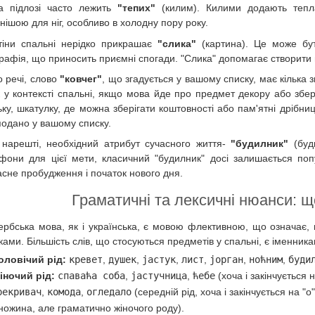
а підлозі часто лежить
"тепих"
(килим). Килими додають тепла
нішою для ніг, особливо в холодну пору року.
тіни спальні нерідко прикрашає
"слика"
(картина). Це може бут
рафія, що приносить приємні спогади. "Слика" допомагає створити
о речі, слово
"ковчег"
, що згадується у вашому списку, має кілька 
 у контексті спальні, якщо мова йде про предмет декору або збер
ьку, шкатулку, де можна зберігати коштовності або пам'ятні дрібни
подано у вашому списку.
, нарешті, необхідний атрибут сучасного життя-
"будилник"
(буди
фони для цієї мети, класичний "будилник" досі залишається попу
асне пробудження і початок нового дня.
Граматичні та лексичні нюанси: щ
ербська мова, як і українська, є мовою флективною, що означає,
ками. Більшість слів, що стосуються предметів у спальні, є іменник
оловічий рід:
кревет
,
душек
,
јастук
,
лист
,
јорган
,
ноћним
,
буди
іночий рід:
спаваћа соба
,
јастучница
,
ћебе
(хоча і закінчується 
рекривач
,
комода
,
огледало
(середній рід, хоча і закінчується на "о
ножина, але граматично жіночого роду).