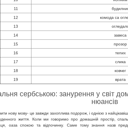
11
будилни
12
комода са огл
13
огледал
14
завеса
15
прозор
16
тепих
17
слика
18
ковчег
19
врата
льня сербською: занурення у світ до
нюансів
чити нову мову- це завжди захоплива подорож, і однією з найцікавіш
кденного життя. Коли ми говоримо про домашній простір, спал
ця, оаза спокою та відпочинку. Саме тому знання назв предм