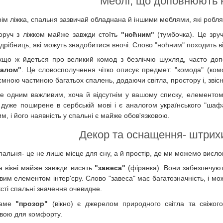
Меблі, що доповнюють
рім ліжка, спальня зазвичай обладнана й іншими меблями, які робля
оруч з ліжком майже завжди стоїть
"ноћним"
(тумбочка). Це зруч
дрібниць, які можуть знадобитися вночі. Слово "ноћним" походить ві
кщо ж йдеться про великий комод з безліччю шухляд, часто до
далом"
. Це словосполучення чітко описує предмет: "комода" (ком
'ємною частиною багатьох спалень, додаючи світла, простору і, зві
е одним важливим, хоча й відсутнім у вашому списку, елементо
 дуже поширене в сербській мові і є аналогом українського "ша
м, і його наявність у спальні є майже обов'язковою.
Декор та оснащення- штрих
пальня- це не лише місце для сну, а й простір, де ми можемо вислов
а вікні майже завжди висять
"завеса"
(фіранка). Вони забезпечують
им елементом інтер'єру. Слово "завеса" має багатозначність, і може 
сті спальні значення очевидне.
аме
"прозор"
(вікно) є джерелом природного світла та свіжого
вою для комфорту.