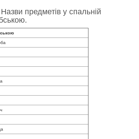
Назви предметів у спальній
бською.
бською
оба
ца
ч
ца