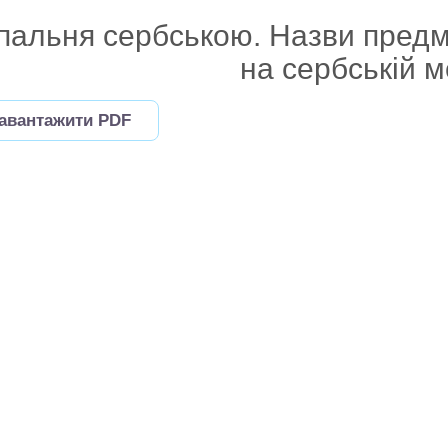
пальня сербською. Назви предме
на сербській м
авантажити PDF