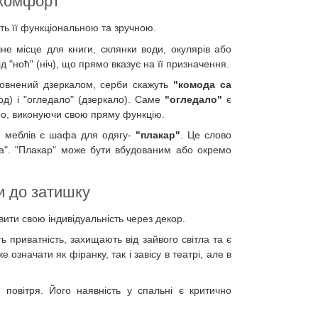
 комфорт
ть її функціональною та зручною.
не місце для книги, склянки води, окулярів або
д "ноћ" (ніч), що прямо вказує на її призначення.
повнений дзеркалом, серби скажуть
"комода са
од) і "огледало" (дзеркало). Саме
"огледало"
є
сно, виконуючи свою пряму функцію.
м меблів є шафа для одягу-
"плакар"
. Це слово
фа". "Плакар" може бути вбудованим або окремо
и до затишку
ити свою індивідуальність через декор.
 приватність, захищають від зайвого світла та є
означати як фіранку, так і завісу в театрі, але в
 повітря. Його наявність у спальні є критично