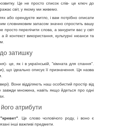
озвитку. Це не просто список слів- це ключ до
ражає світ, у якому ми живемо.
стях або орендуєте житло, і вам потрібно описати
чним словниковим запасом значно спростить вашу
 просто перелічити слова, а занурити вас у світ
, а й контекст використання, культурні нюанси та
им.
 до затишку
я)- це, як і в українській, "кімната для спання".
и), що ідеально описує її призначення. Ця назва
м.
вері). Вони відділяють наш особистий простір від
це завжди множина, навіть якщо йдеться про одні
ах.
 його атрибути
-
"кревет"
. Це слово чоловічого роду, і воно є
зані інші важливі предмети.