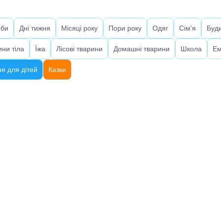
оби
Дні тижня
Місяці року
Пори року
Одяг
Сім'я
Буд
ини тіла
Їжа
Лісові тварини
Домашні тварини
Школа
Ем
я для дітей
Казки