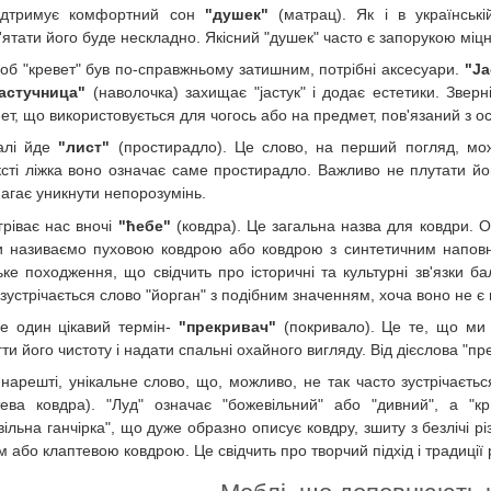
ідтримує комфортний сон
"душек"
(матрац). Як і в українськ
ятати його буде нескладно. Якісний "душек" часто є запорукою міцно
об "кревет" був по-справжньому затишним, потрібні аксесуари.
"Ја
јастучница"
(наволочка) захищає "јастук" і додає естетики. Зверні
ет, що використовується для чогось або на предмет, пов'язаний з 
алі йде
"лист"
(простирадло). Це слово, на перший погляд, мож
ксті ліжка воно означає саме простирадло. Важливо не плутати йо
агає уникнути непорозумінь.
ігріває нас вночі
"ћебе"
(ковдра). Це загальна назва для ковдри. О
 називаємо пуховою ковдрою або ковдрою з синтетичним напов
ьке походження, що свідчить про історичні та культурні зв'язки ба
зустрічається слово "йорган" з подібним значенням, хоча воно не є 
е один цікавий термін-
"прекривач"
(покривало). Це те, що ми 
ти його чистоту і надати спальні охайного вигляду. Від дієслова "п
, нарешті, унікальне слово, що, можливо, не так часто зустрічаєть
тева ковдра). "Луд" означає "божевільний" або "дивний", а "кр
вільна ганчірка", що дуже образно описує ковдру, зшиту з безлічі 
м або клаптевою ковдрою. Це свідчить про творчий підхід і традиції 