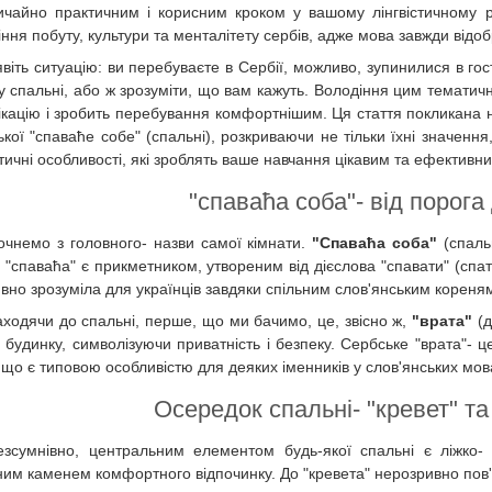
ичайно практичним і корисним кроком у вашому лінгвістичному р
ння побуту, культури та менталітету сербів, адже мова завжди відоб
явіть ситуацію: ви перебуваєте в Сербії, можливо, зупинилися в го
у спальні, або ж зрозуміти, що вам кажуть. Володіння цим темати
ікацію і зробить перебування комфортнішим. Ця стаття покликана не
ької "спаваће собе" (спальні), розкриваючи не тільки їхні значення
тичні особливості, які зроблять ваше навчання цікавим та ефективн
"спаваћа соба"- від порога
очнемо з головного- назви самої кімнати.
"Спаваћа соба"
(спальн
 "спаваћа" є прикметником, утвореним від дієслова "спавати" (спат
ивно зрозуміла для українців завдяки спільним слов'янським кореня
аходячи до спальні, перше, що ми бачимо, це, звісно ж,
"врата"
(д
 будинку, символізуючи приватність і безпеку. Сербське "врата"- 
, що є типовою особливістю для деяких іменників у слов'янських мов
Осередок спальні- "кревет" та
езсумнівно, центральним елементом будь-якої спальні є ліжко
ним каменем комфортного відпочинку. До "кревета" нерозривно пов'я