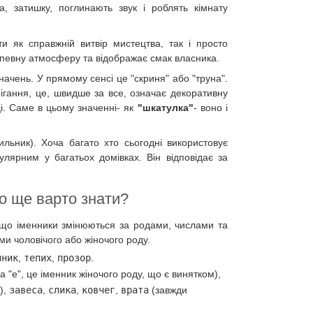
, затишку, поглинають звук і роблять кімнату
и як справжній витвір мистецтва, так і просто
 певну атмосферу та відображає смак власника.
значень. У прямому сенсі це "скриня" або "труна".
ігання, це, швидше за все, означає декоративну
ці. Саме в цьому значенні- як
"шкатулка"
- воно і
льник). Хоча багато хто сьогодні використовує
лярним у багатьох домівках. Він відповідає за
о ще варто знати?
 що іменники змінюються за родами, числами та
ами чоловічого або жіночого роду.
лник
,
тепих
,
прозор
.
на "е", це іменник жіночого роду, що є винятком),
"),
завеса
,
слика
,
ковчег
,
врата
(завжди