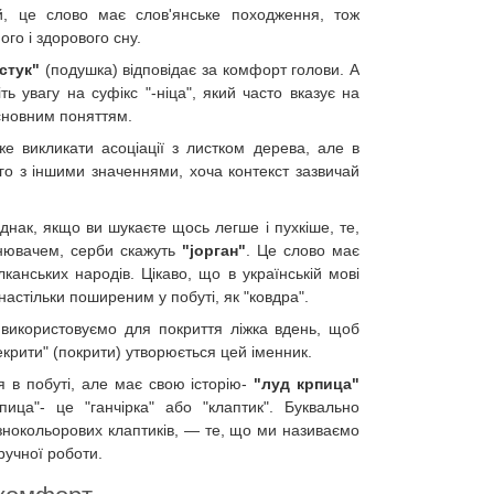
ій, це слово має слов'янське походження, тож
го і здорового сну.
стук"
(подушка) відповідає за комфорт голови. А
ть увагу на суфікс "-ніца", який часто вказує на
основним поняттям.
е викликати асоціації з листком дерева, але в
го з іншими значеннями, хоча контекст зазвичай
днак, якщо ви шукаєте щось легше і пухкіше, те,
нювачем, серби скажуть
"јорган"
. Це слово має
лканських народів. Цікаво, що в українській мові
настільки поширеним у побуті, як "ковдра".
використовуємо для покриття ліжка вдень, щоб
рекрити" (покрити) утворюється цей іменник.
ся в побуті, але має свою історію-
"луд крпица"
пица"- це "ганчірка" або "клаптик". Буквально
різнокольорових клаптиків, — те, що ми називаємо
ручної роботи.