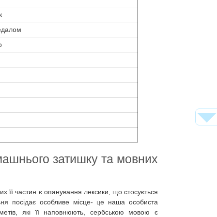
к
едалом
о
машнього затишку та мовних
их її частин є опанування лексики, що стосується
ьня посідає особливе місце- це наша особиста
етів, які її наповнюють, сербською мовою є