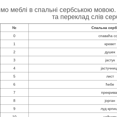
мо меблі в спальні сербською мовою. 
та переклад слів сер
№
Спальна сер
0
спаваћа с
1
кревет
2
душек
3
јастук
4
јастучни
5
лист
6
ћебе
7
прекрива
8
јорган
9
луд крпи
10
ноћним