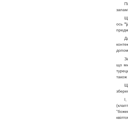
П
запам'
Щ
ось
"
предм
Д
конте
допом
З
що ми
турец
також 
Щ
зберег
І
(клап
"боже
квілто