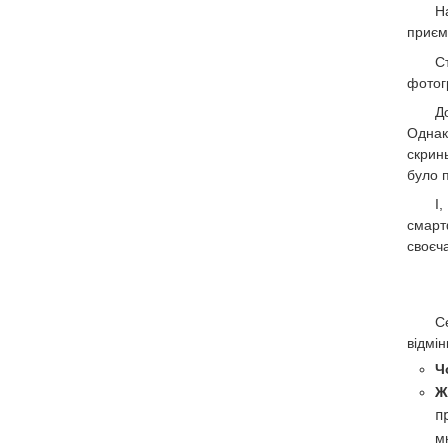
Н
приєм
С
фотог
Д
Однак
скрин
було 
І
смарт
своєч
С
відмін
Ч
Ж
п
м