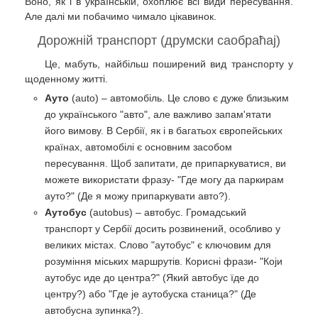
Воно, як і в українській, охоплює всі види пересування.
Але далі ми побачимо чимало цікавинок.
Дорожній транспорт (друмски саобраћај)
Це, мабуть, найбільш поширений вид транспорту у
щоденному житті.
Ауто
(auto) – автомобіль. Це слово є дуже близьким
до українського "авто", але важливо запам'ятати
його вимову. В Сербії, як і в багатьох європейських
країнах, автомобілі є основним засобом
пересування. Щоб запитати, де припаркуватися, ви
можете використати фразу- "Где могу да паркирам
ауто?" (Де я можу припаркувати авто?).
Аутобус
(autobus) – автобус. Громадський
транспорт у Сербії досить розвинений, особливо у
великих містах. Слово "аутобус" є ключовим для
розуміння міських маршрутів. Корисні фрази- "Који
аутобус иде до центра?" (Який автобус їде до
центру?) або "Где је аутобуска станица?" (Де
автобусна зупинка?).