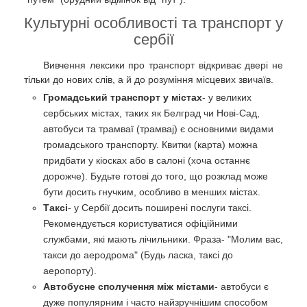
Культурні особливості та транспорт у
сербії
Вивчення лексики про транспорт відкриває двері не
тільки до нових слів, а й до розуміння місцевих звичаїв.
Громадський транспорт у містах
- у великих
сербських містах, таких як Белград чи Нові-Сад,
автобуси та трамваї (трамвај) є основними видами
громадського транспорту. Квитки (карта) можна
придбати у кіосках або в салоні (хоча останнє
дорожче). Будьте готові до того, що розклад може
бути досить гнучким, особливо в менших містах.
Таксі
- у Сербії досить поширені послуги таксі.
Рекомендується користуватися офіційними
службами, які мають лічильники. Фраза- "Молим вас,
такси до аеродрома" (Будь ласка, таксі до
аеропорту).
Автобусне сполучення між містами
- автобуси є
дуже популярним і часто найзручнішим способом