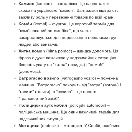
Камион
(kamion) – вантажівка. Це слово також
схоже на українське "каміон". Вантажівки відіграють
важливу роль у перевезенні товарів по всій країні.
Комби
(kombi) – фургон. Це короткий термін для
"комбінований автомобіль", що часто
використовується для перевезення невеликих груп
людей або вантажів.
Хитна помоћ
(hitna pomoć) – швидка допомога. Ця
фраза є дуже важливою у надзвичайних ситуаціях.
Зверніть увагу на "хитна" (швидка) і "помоћ"
(допомога).
Ватрогасно возило
(vatrogasno vozilo) – пожежна
машина. "Ватрогасно" походить від "ватра" (вогонь) і
"гасити" (гасити), а "возило" – це просто
"транспортний засіб".
Полицијски аутомобил
(policijski automobil) –
поліцейська машина. Ще один важливий термін для
надзвичайних ситуацій.
Мотоцикл
(motocikl) – мотоцикл. У Сербії, особливо