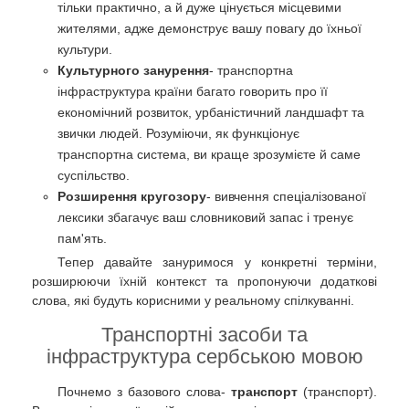
тільки практично, а й дуже цінується місцевими
жителями, адже демонструє вашу повагу до їхньої
культури.
Культурного занурення
- транспортна
інфраструктура країни багато говорить про її
економічний розвиток, урбаністичний ландшафт та
звички людей. Розуміючи, як функціонує
транспортна система, ви краще зрозумієте й саме
суспільство.
Розширення кругозору
- вивчення спеціалізованої
лексики збагачує ваш словниковий запас і тренує
пам'ять.
Тепер давайте зануримося у конкретні терміни,
розширюючи їхній контекст та пропонуючи додаткові
слова, які будуть корисними у реальному спілкуванні.
Транспортні засоби та
інфраструктура сербською мовою
Почнемо з базового слова-
транспорт
(транспорт).