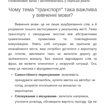
словниковий запас і заглиблюючись у сербські реалії.
Чому тема "транспорт" така важлива
у вивченні мови?
Вивчення мови- це не лише зазубрювання слів, а й
розуміння їхнього застосування у реальному житті. Тема
транспорту є своєрідним мостом між абстрактними
граматичними правилами та повсякденною
комунікацією. Уявіть собі ситуацію- ви приїхали до
незнайомого міста, вам потрібно дістатися з аеропорту
до готелю, викликати таксі чи запитати дорогу до
залізничного вокзалу. Без знання відповідних слів та
фраз, ви можете опинитися у незручній ситуації. Ось
чому ця лексика є фундаментом для:
Самостійного пересування
- можливість
орендувати автомобіль, купити квиток на автобус чи
поїзд, розуміти оголошення на вокзалах та
аеропортах.
Спілкування з місцевими
- запитати напрямок,
уточнити розклад, обговорити вартість проїзду. Це не