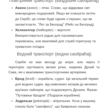
Повітряний транспорт (ваздушни саобраћај)
Авион
(avion) – літак. Слово, що відкриває світ
міжнародних подорожей. Якщо ви плануєте летіти
до Сербії, це слово буде одним з перших, що ви
запам'ятаєте. "Лет за Београд" (Рейс на Белград).
Хеликоптер
(helikopter) – вертоліт.
Використовується рідше для пасажирських
перевезень, але важливий для служб порятунку та
приватних поїздок.
Водний транспорт (водни саобраћај)
Сербія не має виходу до моря, але через її
територію протікають великі річки, зокрема Дунай та
Сава, які є важливими транспортними артеріями.
Брод
(brod) – корабель, судно. Це загальний термін
для водних суден, від невеликих катерів до великих
круїзних лайнерів, що подорожують Дунаєм. Фраза-
"Путовање бродом" (Подорож кораблем).
Једрењак
(jedrenjak) – вітрильник. Хоча у вашому
списку було "саилфисх", що буквально означає