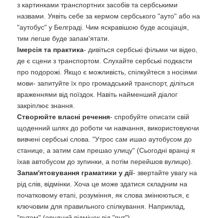
з картинками транспортних засобів та сербськими
назвами. Уявіть себе за кермом сербського "ауто" або на
"аутобус" у Белграді. Чим яскравішою буде асоціація,
тим легше буде запам'ятати.
Імерсія та практика
- дивіться сербські фільми чи відео,
де є сцени з транспортом. Слухайте сербські подкасти
про подорожі. Якщо є можливість, спілкуйтеся з носіями
мови- запитуйте їх про громадський транспорт, діліться
враженнями від поїздок. Навіть найменший діалог
закріплює знання.
Створюйте власні речення
- спробуйте описати свій
щоденний шлях до роботи чи навчання, використовуючи
вивчені сербські слова. "Утрос сам ишао аутобусом до
станице, а затим сам прешао улицу" (Сьогодні вранці я
їхав автобусом до зупинки, а потім перейшов вулицю).
Запам'ятовування граматики у дії
- звертайте увагу на
рід слів, відмінки. Хоча це може здатися складним на
початковому етапі, розуміння, як слова змінюються, є
ключовим для правильного спілкування. Наприклад,
"путем" (орудний відмінок від "пут").