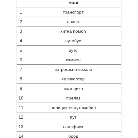
мові
1
транспорт
2
авион
3
хитна помоћ
4
аутобус
5
ауто
6
камион
7
ватрогасно возило
8
хеликоптер
9
мотоцикл
10
прелаз
11
полицијски аутомобил
12
пут
13
саилфисх
14
брод