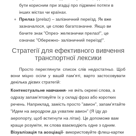
бути корисним при згадці про підземні потяги в
інших містах чи країнах.
Прелаз
(prelaz) – залізничний переїзд. Як вже
зазначалося, це слово багатозначне. Якщо ви
бачите знак "Опрез- железнички прелаз!", це
означає "Обережно- залізничний переїзд!".
Стратегії для ефективного вивчення
транспортної лексики
Просто переглянути список слів недостатньо. Щоб
вони міцно осіли у вашій пам'яті, варто застосовувати
декілька дієвих стратегій:
Контекстуальне навчання
- не вчіть окремі слова, а
одразу запам'ятовуйте їх у складі фраз або коротких
речень. Наприклад, замість просто "авион", запам'ятайте
"Идем на аеродром да ухватим авион" (Я їду до
аеропорту, щоб встигнути на літак). Це допоможе вам
краще розуміти, як слова взаємодіють одне з одним.
Візуалізація та асоціації
- використовуйте флеш-картки