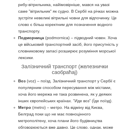
рибу-вітрильника, найімовірніше, мався на увазі
саме "вітрильник" як судно. В Сербії на річках можна
зустріти невеликі вітрильні човни для відпочинку. Це
слово є більш коректним для позначення водного
транспорту.
Подморница
(podmornica) – підводний човен. Хоча
це військовий транспортний засіб, його присутність у
словниковому запасі розширює розуміння морської
лексики.
Залізничний транспорт (железнички
саобраћај)
Воз
(voz) – поїзд. Залізничний транспорт у Сербії є
популярним способом пересування між містами,
хоча його мережа не така розвинена, як у деяких
інших європейських країнах. "Иде воз" (Їде поїзд).
Метро
(metro) – метро. На відміну від Києва,
Белград поки що не має повноцінного
метрополітену, хоча плани його будівництва
обговорюються вже давно. Це слово, однак, може