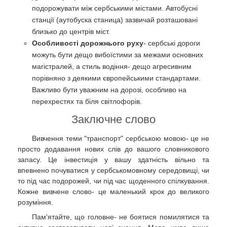
подорожувати між сербськими містами. Автобусні
станції (аутобуска станица) зазвичай розташовані
близько до центрів міст.
Особливості дорожнього руху
- сербські дороги
можуть бути дещо вибоїстими за межами основних
магістралей, а стиль водіння- дещо агресивним
порівняно з деякими європейськими стандартами.
Важливо бути уважним на дорозі, особливо на
перехрестях та біля світлофорів.
Заключне слово
Вивчення теми "транспорт" сербською мовою- це не
просто додавання нових слів до вашого словникового
запасу. Це інвестиція у вашу здатність вільно та
впевнено почуватися у сербськомовному середовищі, чи
то під час подорожей, чи під час щоденного спілкування.
Кожне вивчене слово- це маленький крок до великого
розуміння.
Пам'ятайте, що головне- не боятися помилятися та