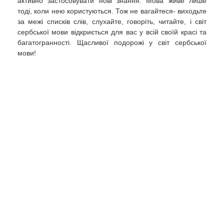
активно застосовувати нові знання. Мова живе лише
тоді, коли нею користуються. Тож не вагайтеся- виходьте
за межі списків слів, слухайте, говоріть, читайте, і світ
сербської мови відкриється для вас у всій своїй красі та
багатогранності. Щасливої подорожі у світ сербської
мови!