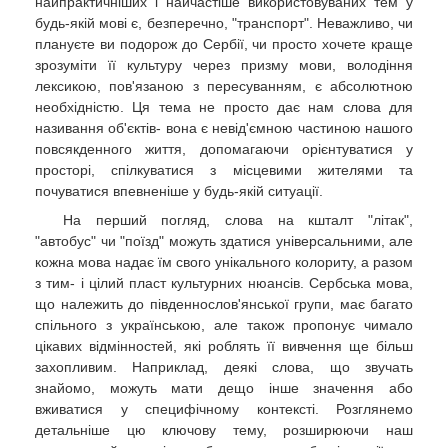
найпрактичніших і найчастіше використовуваних тем у
будь-якій мові є, безперечно, "транспорт". Неважливо, чи
плануєте ви подорож до Сербії, чи просто хочете краще
зрозуміти її культуру через призму мови, володіння
лексикою, пов'язаною з пересуванням, є абсолютною
необхідністю. Ця тема не просто дає нам слова для
називання об'єктів- вона є невід'ємною частиною нашого
повсякденного життя, допомагаючи орієнтуватися у
просторі, спілкуватися з місцевими жителями та
почуватися впевненіше у будь-якій ситуації.
На перший погляд, слова на кшталт "літак",
"автобус" чи "поїзд" можуть здатися універсальними, але
кожна мова надає їм свого унікального колориту, а разом
з тим- і цілий пласт культурних нюансів. Сербська мова,
що належить до південнослов'янської групи, має багато
спільного з українською, але також пропонує чимало
цікавих відмінностей, які роблять її вивчення ще більш
захопливим. Наприклад, деякі слова, що звучать
знайомо, можуть мати дещо інше значення або
вживатися у специфічному контексті. Розглянемо
детальніше цю ключову тему, розширюючи наш