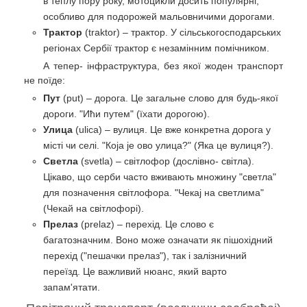
в теплу пору року, мотоцикли досить популярні,
особливо для подорожей мальовничими дорогами.
Трактор
(traktor) – трактор. У сільськогосподарських
регіонах Сербії трактор є незамінним помічником.
А тепер- інфраструктура, без якої жоден транспорт
не поїде:
Пут
(put) – дорога. Це загальне слово для будь-якої
дороги. "Ићи путем" (їхати дорогою).
Улица
(ulica) – вулиця. Це вже конкретна дорога у
місті чи селі. "Која је ово улица?" (Яка це вулиця?).
Светла
(svetla) – світлофор (дослівно- світла).
Цікаво, що серби часто вживають множину "светла"
для позначення світлофора. "Чекај на светлима"
(Чекай на світлофорі).
Прелаз
(prelaz) – перехід. Це слово є
багатозначним. Воно може означати як пішохідний
перехід ("пешачки прелаз"), так і залізничний
переїзд. Це важливий нюанс, який варто
запам'ятати.