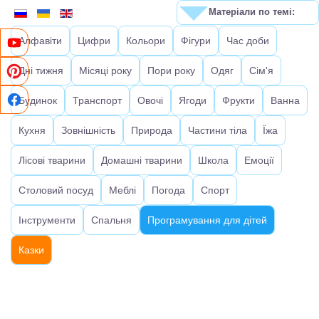
Матеріали по темі:
Алфавіти
Цифри
Кольори
Фігури
Час доби
Дні тижня
Місяці року
Пори року
Одяг
Сім'я
Будинок
Транспорт
Овочі
Ягоди
Фрукти
Ванна
Кухня
Зовнішність
Природа
Частини тіла
Їжа
Лісові тварини
Домашні тварини
Школа
Емоції
Столовий посуд
Меблі
Погода
Спорт
Інструменти
Спальня
Програмування для дітей
Казки