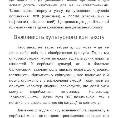
аспект досить інтуїтивним для наших співвітчизників.
Також варто звернути увагу на утворення ступенів
порівняння:
леп
(красивий) –
лепши
(красивіший) –
најлепши
(найкрасивіший). Це правило діє для більшості
прикметників і є дуже корисним для детального опису.
Важливість культурного контексту
Наостанок, не варто забувати, що мова – це не
лише набір слів, а й відображення культури. Те, як ми
описуємо людей, може залежати від культурних норм та
цінностей. У сербській культурі, як і в багатьох
балканських, важливу роль відіграє повага до старших,
гостинність, відкритість у спілкуванні, але водночас є й
певна стриманість у висловленні емоцій. Тому, коли ви
описуєте характер людини, враховуйте, що деякі риси
можуть сприйматися по-різному. Наприклад,
"прямолінійність" може бути як позитивною, так і
негативною рисою залежно від ситуації та контексту.
Вивчення слів для опису зовнішності та характеру в
сербській мові – це не просто розширення словникового