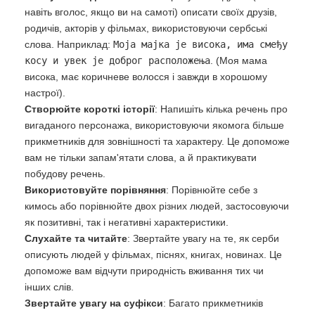
навіть вголос, якщо ви на самоті) описати своїх друзів,
родичів, акторів у фільмах, використовуючи сербські
слова. Наприклад:
Моја мајка је висока, има смеђу
косу и увек је доброг расположења
. (Моя мама
висока, має коричневе волосся і завжди в хорошому
настрої).
Створюйте короткі історії
: Напишіть кілька речень про
вигаданого персонажа, використовуючи якомога більше
прикметників для зовнішності та характеру. Це допоможе
вам не тільки запам'ятати слова, а й практикувати
побудову речень.
Використовуйте порівняння
: Порівнюйте себе з
кимось або порівнюйте двох різних людей, застосовуючи
як позитивні, так і негативні характеристики.
Слухайте та читайте
: Звертайте увагу на те, як серби
описують людей у фільмах, піснях, книгах, новинах. Це
допоможе вам відчути природність вживання тих чи
інших слів.
Звертайте увагу на суфікси
: Багато прикметників