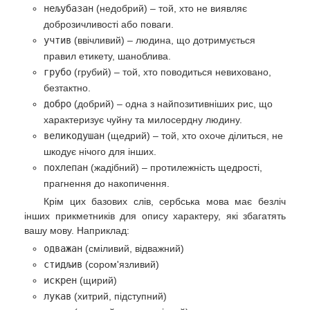
нељубазан
(недобрий) – той, хто не виявляє
доброзичливості або поваги.
учтив
(ввічливий) – людина, що дотримується
правил етикету, шаноблива.
грубо
(грубий) – той, хто поводиться невиховано,
безтактно.
добро
(добрий) – одна з найпозитивніших рис, що
характеризує чуйну та милосердну людину.
великодушан
(щедрий) – той, хто охоче ділиться, не
шкодує нічого для інших.
похлепан
(жадібний) – протилежність щедрості,
прагнення до накопичення.
Крім цих базових слів, сербська мова має безліч
інших прикметників для опису характеру, які збагатять
вашу мову. Наприклад:
одважан
(сміливий, відважний)
стидљив
(сором'язливий)
искрен
(щирий)
лукав
(хитрий, підступний)