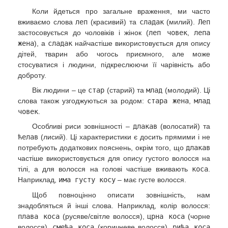
Коли йдеться про загальне враження, ми часто
вживаємо слова
леп
(красивий) та
сладак
(милий).
Леп
застосовується до чоловіків і жінок (
леп човек
,
лепа
жена
), а
сладак
найчастіше використовується для опису
дітей, тварин або чогось приємного, але може
стосуватися і людини, підкреслюючи її чарівність або
доброту.
Вік людини – це
стар
(старий) та
млад
(молодий). Ці
слова також узгоджуються за родом:
стара жена
,
млад
човек
.
Особливі риси зовнішності –
длакав
(волосатий) та
ћелав
(лисий). Ці характеристики є досить прямими і не
потребують додаткових пояснень, окрім того, що
длакав
частіше використовується для опису густого волосся на
тілі, а для волосся на голові частіше вживають
коса
.
Наприклад,
има густу косу
– має густе волосся.
Щоб повноцінно описати зовнішність, нам
знадобляться й інші слова. Наприклад, колір волосся:
плава коса
(русяве/світле волосся),
црна коса
(чорне
волосся),
смеђа коса
(коричневе волосся),
риђа коса