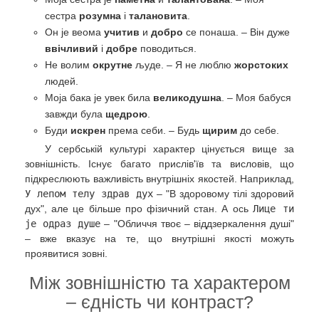
сестра
розумна
і
талановита
.
Он је веома
учитив
и
добро
се понаша. – Він дуже
ввічливий
і
добре
поводиться.
Не волим
окрутне
људе. – Я не люблю
жорстоких
людей.
Моја бака је увек била
великодушна
. – Моя бабуся
завжди була
щедрою
.
Буди
искрен
према себи. – Будь
щирим
до себе.
У сербській культурі характер цінується вище за
зовнішність. Існує багато прислів'їв та висловів, що
підкреслюють важливість внутрішніх якостей. Наприклад,
У лепом телу здрав дух
– "В здоровому тілі здоровий
дух", але це більше про фізичний стан. А ось
Лице ти
је одраз душе
– "Обличчя твоє – віддзеркалення душі"
– вже вказує на те, що внутрішні якості можуть
проявитися зовні.
Між зовнішністю та характером
– єдність чи контраст?