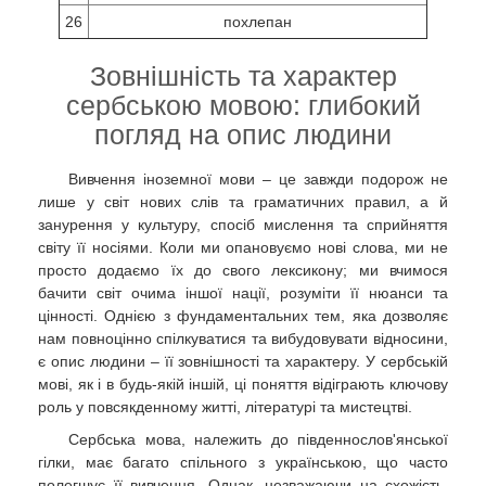
26
похлепан
Зовнішність та характер
сербською мовою: глибокий
погляд на опис людини
Вивчення іноземної мови – це завжди подорож не
лише у світ нових слів та граматичних правил, а й
занурення у культуру, спосіб мислення та сприйняття
світу її носіями. Коли ми опановуємо нові слова, ми не
просто додаємо їх до свого лексикону; ми вчимося
бачити світ очима іншої нації, розуміти її нюанси та
цінності. Однією з фундаментальних тем, яка дозволяє
нам повноцінно спілкуватися та вибудовувати відносини,
є опис людини – її зовнішності та характеру. У сербській
мові, як і в будь-якій іншій, ці поняття відіграють ключову
роль у повсякденному житті, літературі та мистецтві.
Сербська мова, належить до південнослов'янської
гілки, має багато спільного з українською, що часто
полегшує її вивчення. Однак, незважаючи на схожість,