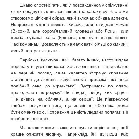
Цікаво спостерігати, як у повсякденному спілкуванні
люди поєднують опис зовнішності та характеру. Часто ми
створюємо цілісний образ, який включає обидва аспекти.
Наприклад, можна сказати:
Висок, али стидљив момак
(Високий, але сором'язливий хлопець) або
Лепа, али
веома лукава жена
(Красива, але дуже хитра жінка).
Такі комбінації дозволяють намалювати більш об'ємний і
живий портрет людини.
Сербська культура, як і багато інших, часто віддає
перевагу внутрішній красі. Хоча зовнішність і приваблює
на перший погляд, саме характер формує справжнє
ставлення до людини. Існує відома приказка, яка несе
подібний сенс до української "Зустрічають по одягу,
проводжають по розуму":
Не гледај лице, већ срце
–
"Не дивись на обличчя, а на серце". Це підкреслює
глибоке розуміння того, що зовнішня оболонка може
бути оманливою, і справжня цінність людини полягає в її
особистих якостях.
Ми також можемо використовувати порівняння, щоб
краще описати людину. Наприклад,
Он изгледа као