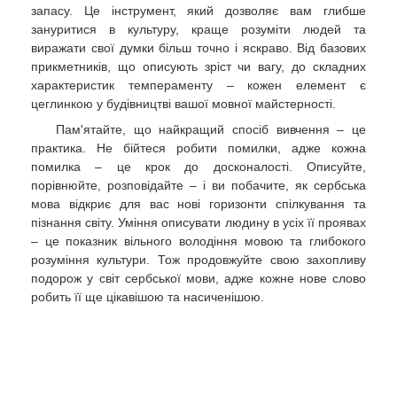
запасу. Це інструмент, який дозволяє вам глибше
зануритися в культуру, краще розуміти людей та
виражати свої думки більш точно і яскраво. Від базових
прикметників, що описують зріст чи вагу, до складних
характеристик темпераменту – кожен елемент є
цеглинкою у будівництві вашої мовної майстерності.
Пам'ятайте, що найкращий спосіб вивчення – це
практика. Не бійтеся робити помилки, адже кожна
помилка – це крок до досконалості. Описуйте,
порівнюйте, розповідайте – і ви побачите, як сербська
мова відкриє для вас нові горизонти спілкування та
пізнання світу. Уміння описувати людину в усіх її проявах
– це показник вільного володіння мовою та глибокого
розуміння культури. Тож продовжуйте свою захопливу
подорож у світ сербської мови, адже кожне нове слово
робить її ще цікавішою та насиченішою.