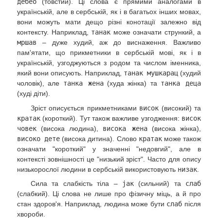
дебео
(товстий). Ці слова є прямими аналогами в
українській, але в сербській, як і в багатьох інших мовах,
вони можуть мати дещо різні конотації залежно від
контексту. Наприклад,
танак
може означати стрункий, а
мршав
– дуже худий, аж до виснаження. Важливо
пам'ятати, що прикметники в сербській мові, як і в
українській, узгоджуються з родом та числом іменника,
який вони описують. Наприклад,
танак мушкарац
(худий
чоловік), але
танка жена
(худа жінка) та
танка деца
(худі діти).
Зріст описується прикметниками
висок
(високий) та
кратак
(короткий). Тут також важливе узгодження:
висок
човек
(висока людина),
висока жена
(висока жінка),
високо дете
(висока дитина). Слово
кратак
може також
означати "короткий" у значенні "недовгий", але в
контексті зовнішності це "низький зріст". Часто для опису
низькорослої людини в сербській використовують
низак
.
Сила та слабкість тіла –
јак
(сильний) та
слаб
(слабкий). Ці слова не лише про фізичну міць, а й про
стан здоров'я. Наприклад, людина може бути
слаб
після
хвороби.