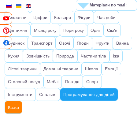
Матеріали по темі:
Алфавіти
Цифри
Кольори
Фігури
Час доби
Дні тижня
Місяці року
Пори року
Одяг
Сім'я
Будинок
Транспорт
Овочі
Ягоди
Фрукти
Ванна
Кухня
Зовнішність
Природа
Частини тіла
Їжа
Лісові тварини
Домашні тварини
Школа
Емоції
Столовий посуд
Меблі
Погода
Спорт
Інструменти
Спальня
Програмування для дітей
Казки