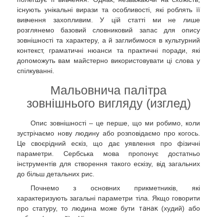
існують унікальні вирази та особливості, які роблять її
вивчення захопливим. У цій статті ми не лише
розглянемо базовий словниковий запас для опису
зовнішності та характеру, а й заглибимося в культурний
контекст, граматичні нюанси та практичні поради, які
допоможуть вам майстерно використовувати ці слова у
спілкуванні.
Мальовнича палітра
зовнішнього вигляду (изглед)
Опис зовнішності – це перше, що ми робимо, коли
зустрічаємо нову людину або розповідаємо про когось.
Це своєрідний ескіз, що дає уявлення про фізичні
параметри. Сербська мова пропонує достатньо
інструментів для створення такого ескізу, від загальних
до більш детальних рис.
Почнемо з основних прикметників, які
характеризують загальні параметри тіла. Якщо говорити
про статуру, то людина може бути
танак
(худий) або