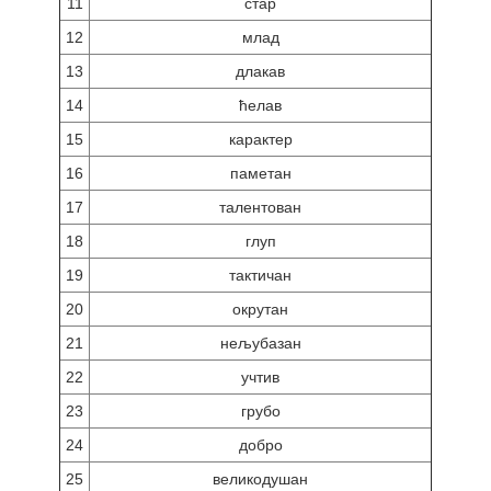
11
стар
12
млад
13
длакав
14
ћелав
15
карактер
16
паметан
17
талентован
18
глуп
19
тактичан
20
окрутан
21
нељубазан
22
учтив
23
грубо
24
добро
25
великодушан