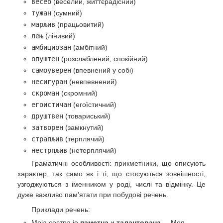
весео
(веселий, життєрадісний)
тужан
(сумний)
марљив
(працьовитий)
лењ
(лінивий)
амбициозан
(амбітний)
опуштен
(розслаблений, спокійний)
самоуверен
(впевнений у собі)
несигуран
(невпевнений)
скроман
(скромний)
егоистичан
(егоїстичний)
друштвен
(товариський)
затворен
(замкнутий)
страпљив
(терплячий)
нестрпљив
(нетерплячий)
Граматичні особливості: прикметники, що описують
характер, так само як і ті, що стосуються зовнішності,
узгоджуються з іменником у роді, числі та відмінку. Це
дуже важливо пам'ятати при побудові речень.
Приклади речень:
Моја сестра је
паметна
и
талантoвана
. – Моя