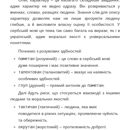
адже характер не видно одразу. Він розкривається у
вчинках, словах, реакціях людини. Знання слів для опису
характеру дозволяє нам не лише зрозуміти людину
глибше, а й висловити власну оцінку її особистості. У
сербській мові ця тема так само багата на вирази, як і в
українській, адже моральні якості є універсальними
поняттями.
Почнемо з розумових здібностей:
паметан
(розумний) – це слово в сербській мові
дуже поширене і має позитивне значення.
талентован
(талановитий) – вказує на наявність
особливих здібностей.
глуп
(дурний) – прямий антонім до
паметан
.
Далі йдуть риси, що стосуються взаємодії з іншими
людьми та моральних якостей:
тактичан
(тактичний) – людина, яка вміє
поводитися в різних ситуаціях, проявляючи чуйність
та обережність.
окрутан
(жорстокий) – протилежність доброті.