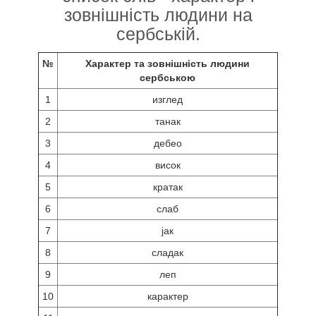
зовнішність людини на
сербській.
№
Характер та зовнішність людини
сербською
1
изглед
2
танак
3
дебео
4
висок
5
кратак
6
слаб
7
јак
8
сладак
9
леп
10
карактер