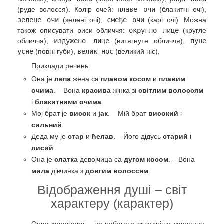
(руде волосся). Колір очей:
плаве очи
(блакитні очі),
зелене очи
(зелені очі),
смеђе очи
(карі очі). Можна
також описувати риси обличчя:
округло лице
(кругле
обличчя),
издужено лице
(витягнуте обличчя),
пуне
усне
(повні губи),
велик нос
(великий ніс).
Приклади речень:
Она је
лепа
жена са
плавом косом
и
плавим
очима
. – Вона
красива
жінка зі
світлим волоссям
і
блакитними очима
.
Мој брат је
висок
и
јак
. – Мій брат
високий
і
сильний
.
Деда му је
стар
и
ћелав
. – Його дідусь
старий
і
лисий
.
Она је
слатка
девојчица са
дугом косом
. – Вона
мила
дівчинка з
довгим волоссям
.
Відображення душі – світ
характеру (карактер)
Опис характеру – це набагато складніше завдання,