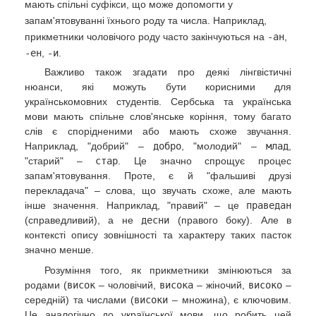
мають спільні суфікси, що може допомогти у
запам'ятовуванні їхнього роду та числа. Наприклад,
прикметники чоловічого роду часто закінчуються на
-ан
,
-ен
,
-и
.
Важливо також згадати про деякі лінгвістичні
нюанси, які можуть бути корисними для
українськомовних студентів. Сербська та українська
мови мають спільне слов'янське коріння, тому багато
слів є спорідненими або мають схоже звучання.
Наприклад, "добрий" –
добро
, "молодий" –
млад
,
"старий" –
стар
. Це значно спрощує процес
запам'ятовування. Проте, є й "фальшиві друзі
перекладача" – слова, що звучать схоже, але мають
інше значення. Наприклад, "правий" – це
праведан
(справедливий), а не
десни
(правого боку). Але в
контексті опису зовнішності та характеру таких пасток
значно менше.
Розуміння того, як прикметники змінюються за
родами (
висок
– чоловічий,
висока
– жіночий,
високо
–
середній) та числами (
високи
– множина), є ключовим.
Це аналогічно до української мови, що робить цей