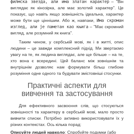
филмска звезда, али има златан карактер
– "Він
виглядає як кінозірка, але має золотий характер". Це
показує, що навіть якщо зовнішність ідеальна, характер
може бути ще ціннішим. Або ж, навпаки,
Има скроман
изглед, али је паметан као књига
– "Має скромний
вигляд, але розумний як книга".
Таким чином, у сербській мові, як і в житті, опис
людини – це завжди комплексний підхід. Ми звертаємо
увагу на те, як людина виглядає, але ще більше – на те,
хто вона є всередині. Цей баланс між зовнішнім та
внутрішнім дозволяє нам формувати більш глибоке
розуміння одне одного та будувати змістовніші стосунки.
Практичні аспекти для
вивчення та застосування
Для ефективного засвоєння слів, що стосуються
зовнішності та характеру в сербській мові, мало просто
вивчити списки. Потрібно активно використовувати їх у
різних контекстах. Ось кілька порад:
Описуйте людей навколо
: Спробуйте подумки (або