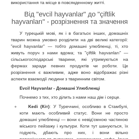
використання та місце в повсякденному житті.
Від "evcil hayvanlar" до "çiftlik
hayvanları" - розрізнення та значення
У турецькій мові, як і в багатьох інших, домашніх
тварин можна умовно розділити на дві великі категорії:
"evcil hayvanlar" — тобто домашні улюбленці, ті, хто
живуть поруч з нами вдома; та "çiftlik hayvanları" —
сільськогосподарські тварини, які утримуються на
фермах заради певних продуктів чи роботи. Це
розрізнення є важливим, адже воно відображає різні
аспекти взаємодії людини з тваринним світом.
Evcil Hayvanlar - Домашні Улюбленці
Почнемо з тих, хто ділить з нами наш дім і серце.
Kedi (Кіт)
: У Туреччині, особливо в Стамбулі,
коти мають особливий статус. Вони не просто
домашні улюбленці — вони є невід'ємною частиною
міського пейзажу і культури. Коти тут шануються, їх
годують, дбають про них, і вони вільно
переміщуються вулицями, магазинами, кафе. Існує