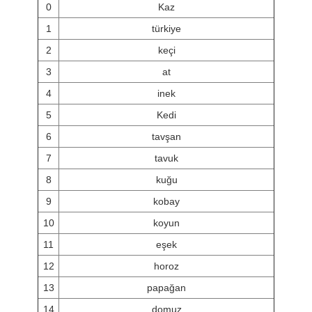
0
Kaz
1
türkiye
2
keçi
3
at
4
inek
5
Kedi
6
tavşan
7
tavuk
8
kuğu
9
kobay
10
koyun
11
eşek
12
horoz
13
papağan
14
domuz