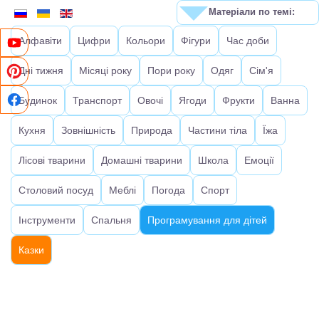
Матеріали по темі:
Алфавіти
Цифри
Кольори
Фігури
Час доби
Дні тижня
Місяці року
Пори року
Одяг
Сім'я
Будинок
Транспорт
Овочі
Ягоди
Фрукти
Ванна
Кухня
Зовнішність
Природа
Частини тіла
Їжа
Лісові тварини
Домашні тварини
Школа
Емоції
Столовий посуд
Меблі
Погода
Спорт
Інструменти
Спальня
Програмування для дітей
Казки