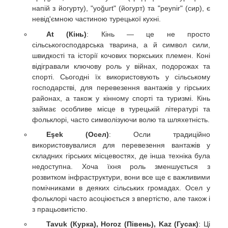
напій з йогурту), "yoğurt" (йогурт) та "peynir" (сир), є
невід'ємною частиною турецької кухні.
At (Кінь)
: Кінь — це не просто
сільськогосподарська тварина, а й символ сили,
швидкості та історії кочових тюркських племен. Коні
відігравали ключову роль у війнах, подорожах та
спорті. Сьогодні їх використовують у сільському
господарстві, для перевезення вантажів у гірських
районах, а також у кінному спорті та туризмі. Кінь
займає особливе місце в турецькій літературі та
фольклорі, часто символізуючи волю та шляхетність.
Eşek (Осел)
: Осли традиційно
використовувалися для перевезення вантажів у
складних гірських місцевостях, де інша техніка була
недоступна. Хоча їхня роль зменшується з
розвитком інфраструктури, вони все ще є важливими
помічниками в деяких сільських громадах. Осел у
фольклорі часто асоціюється з впертістю, але також і
з працьовитістю.
Tavuk (Курка), Horoz (Півень), Kaz (Гусак)
: Ці