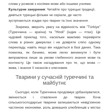
слова у розмові з носіями мови або іншими учнями.
Культурне занурення
: Читайте про турецькі традиції,
дивіться турецькі фільми чи серіали, де часто
зустрічаються згадки про тварин та їхнє значення.
Зокрема, зверніть увагу на відмінність між "Türkiye"
(Туреччина — країна) та "Hindi" (індик — птах). Це
чудовий приклад того, наскільки важливо перевіряти
слова в різних джерелах і не довіряти сліпо одному
перекладу, навіть якщо він надається в базі даних. Така
помилка, як бачимо, може легко виникнути і бути
виправлена лише за умови глибинного знання мови та
контексту. Це також нагадування про те, що мова —
жива, і знання її нюансів є ключовим.
Тварини у сучасній туреччині та
майбутнє
Сьогодні, коли Туреччина продовжує урбанізуватися,
змінюється і ставлення до тварин. Хоча
сільськогосподарські тварини залишаються невід'ємною
частиною економіки, роль домашніх улюбленців у містах