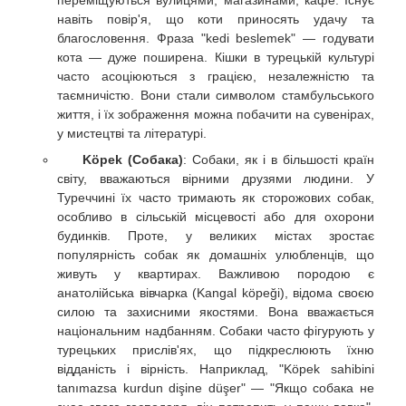
навіть повір'я, що коти приносять удачу та
благословення. Фраза "kedi beslemek" — годувати
кота — дуже поширена. Кішки в турецькій культурі
часто асоціюються з грацією, незалежністю та
таємничістю. Вони стали символом стамбульського
життя, і їх зображення можна побачити на сувенірах,
у мистецтві та літературі.
Köpek (Собака)
: Собаки, як і в більшості країн
світу, вважаються вірними друзями людини. У
Туреччині їх часто тримають як сторожових собак,
особливо в сільській місцевості або для охорони
будинків. Проте, у великих містах зростає
популярність собак як домашніх улюбленців, що
живуть у квартирах. Важливою породою є
анатолійська вівчарка (Kangal köpeği), відома своєю
силою та захисними якостями. Вона вважається
національним надбанням. Собаки часто фігурують у
турецьких прислів'ях, що підкреслюють їхню
відданість і вірність. Наприклад, "Köpek sahibini
tanımazsa kurdun dişine düşer" — "Якщо собака не