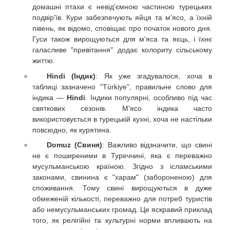
домашні птахи є невід'ємною частиною турецьких
подвір'їв. Кури забезпечують яйця та м'ясо, а їхній
півень, як відомо, сповіщає про початок нового дня.
Гуси також вирощуються для м'яса та яєць, і їхнє
галасливе "привітання" додає колориту сільському
життю.
Hindi (Індик)
: Як уже згадувалося, хоча в
таблиці зазначено "Türkiye", правильне слово для
індика —
Hindi
. Індики популярні, особливо під час
святкових сезонів. М'ясо індика часто
використовується в турецькій кухні, хоча не настільки
повсюдно, як курятина.
Domuz (Свиня)
: Важливо відзначити, що свині
не є поширеними в Туреччині, яка є переважно
мусульманською країною. Згідно з ісламськими
законами, свинина є "харам" (забороненою) для
споживання. Тому свині вирощуються в дуже
обмеженій кількості, переважно для потреб туристів
або немусульманських громад. Це яскравий приклад
того, як релігійні та культурні норми впливають на