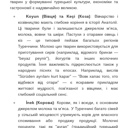
тварин у формуванні турецької культури, економіки та
гастрономії є надзвичайно великою.
Koyun (Вівця) та Keçi (Коза)
: Вівчарство і
козівництво мають глибоке коріння в історії Анатолії.
Ці тварини були і залишаються джерелом м'яса,
молока, вовни та шкіри. Пастухи з отарами овець і
кіз — це типовий пейзаж багатьох регіонів
Туреччини. Молоко цих тварин використовується для
приготування сирів (наприклад, відомого бринзи —
"beyaz peynir"), йогуртів та інших молочних
продуктів. Їхня важливість підкреслюється також у
народних піснях та епосах. Наприклад, вислів
"Sürüden ayrılanı kurt kapar" — "Вовк хапає того, хто
відбився від отари" — є яскравим прикладом
життєвої мудрості, пов'язаної з вівцями, і має
глибокий соціальний сенс.
İnek (Корова)
: Корови, як і всюди, є основним
джерелом молока та м'яса. У Туреччині багато сімей
у сільській місцевості утримують корів для власного
споживання або продажу продукції. Молочні
продукти, такі як "ayran" (традиційний турецький