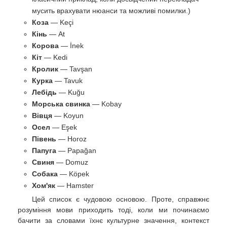
мусить врахувати нюанси та можливі помилки.)
Коза
— Keçi
Кінь
— At
Корова
— İnek
Кіт
— Kedi
Кролик
— Tavşan
Курка
— Tavuk
Лебідь
— Kuğu
Морська свинка
— Kobay
Вівця
— Koyun
Осел
— Eşek
Півень
— Horoz
Папуга
— Papağan
Свиня
— Domuz
Собака
— Köpek
Хом'як
— Hamster
Цей список є чудовою основою. Проте, справжнє
розуміння мови приходить тоді, коли ми починаємо
бачити за словами їхнє культурне значення, контекст