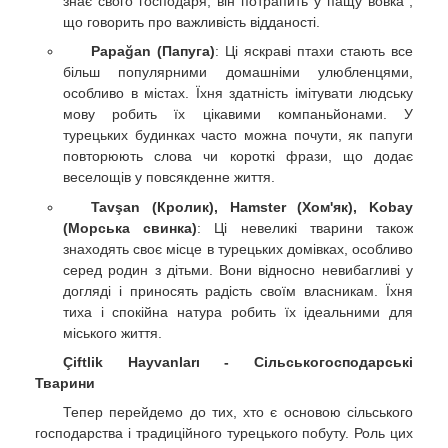
знає свого господаря, він потрапить у пащу вовка",
що говорить про важливість відданості.
Papağan (Папуга)
: Ці яскраві птахи стають все
більш популярними домашніми улюбленцями,
особливо в містах. Їхня здатність імітувати людську
мову робить їх цікавими компаньйонами. У
турецьких будинках часто можна почути, як папуги
повторюють слова чи короткі фрази, що додає
веселощів у повсякденне життя.
Tavşan (Кролик), Hamster (Хом'як), Kobay
(Морська свинка)
: Ці невеликі тварини також
знаходять своє місце в турецьких домівках, особливо
серед родин з дітьми. Вони відносно невибагливі у
догляді і приносять радість своїм власникам. Їхня
тиха і спокійна натура робить їх ідеальними для
міського життя.
Çiftlik Hayvanları - Сільськогосподарські
Тварини
Тепер перейдемо до тих, хто є основою сільського
господарства і традиційного турецького побуту. Роль цих