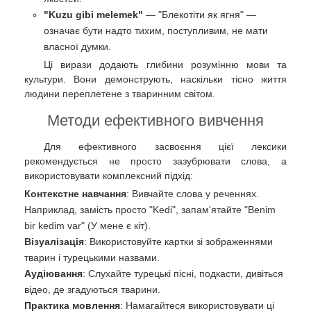
"Kuzu gibi melemek"
— "Блекотіти як ягня" —
означає бути надто тихим, поступливим, не мати
власної думки.
Ці вирази додають глибини розумінню мови та
культури. Вони демонструють, наскільки тісно життя
людини переплетене з тваринним світом.
Методи ефективного вивчення
Для ефективного засвоєння цієї лексики
рекомендується не просто зазубрювати слова, а
використовувати комплексний підхід:
Контекстне навчання
: Вивчайте слова у реченнях.
Наприклад, замість просто "Kedi", запам'ятайте "Benim
bir kedim var" (У мене є кіт).
Візуалізація
: Використовуйте картки зі зображеннями
тварин і турецькими назвами.
Аудіювання
: Слухайте турецькі пісні, подкасти, дивіться
відео, де згадуються тварини.
Практика мовлення
: Намагайтеся використовувати ці