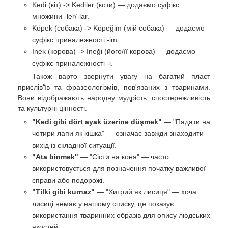
Kedi (кіт) -> Kediler (коти) — додаємо суфікс
множини -ler/-lar.
Köpek (собака) -> Köpeğim (мій собака) — додаємо
суфікс приналежності -im.
İnek (корова) -> İneği (його/її корова) — додаємо
суфікс приналежності -i.
Також варто звернути увагу на багатий пласт
прислів'їв та фразеологізмів, пов'язаних з тваринами.
Вони відображають народну мудрість, спостережливість
та культурні цінності.
"Kedi gibi dört ayak üzerine düşmek"
— "Падати на
чотири лапи як кішка" — означає завжди знаходити
вихід із складної ситуації.
"Ata binmek"
— "Сісти на коня" — часто
використовується для позначення початку важливої
справи або подорожі.
"Tilki gibi kurnaz"
— "Хитрий як лисиця" — хоча
лисиці немає у нашому списку, це показує
використання тваринних образів для опису людських
якостей.