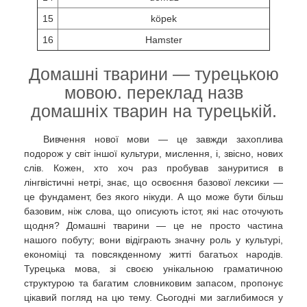
15
köpek
16
Hamster
Домашні тварини — турецькою
мовою. переклад назв
домашніх тварин на турецькій.
Вивчення нової мови — це завжди захоплива
подорож у світ іншої культури, мислення, і, звісно, нових
слів. Кожен, хто хоч раз пробував зануритися в
лінгвістичні нетрі, знає, що освоєння базової лексики —
це фундамент, без якого нікуди. А що може бути більш
базовим, ніж слова, що описують істот, які нас оточують
щодня? Домашні тварини — це не просто частина
нашого побуту; вони відіграють значну роль у культурі,
економіці та повсякденному житті багатьох народів.
Турецька мова, зі своєю унікальною граматичною
структурою та багатим словниковим запасом, пропонує
цікавий погляд на цю тему. Сьогодні ми заглибимося у