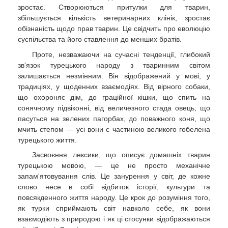
зростає. Створюються притулки для тварин,
збільшується кількість ветеринарних клінік, зростає
обізнаність щодо прав тварин. Це свідчить про еволюцію
суспільства та його ставлення до менших братів.
Проте, незважаючи на сучасні тенденції, глибокий
зв'язок турецького народу з тваринним світом
залишається незмінним. Він відображений у мові, у
традиціях, у щоденних взаємодіях. Від вірного собаки,
що охороняє дім, до граційної кішки, що спить на
сонячному підвіконні, від величезного стада овець, що
пасуться на зелених пагорбах, до поважного коня, що
мчить степом — усі вони є частиною великого гобелена
турецького життя.
Засвоєння лексики, що описує домашніх тварин
турецькою мовою, — це не просто механічне
запам'ятовування слів. Це занурення у світ, де кожне
слово несе в собі відбиток історії, культури та
повсякденного життя народу. Це крок до розуміння того,
як турки сприймають світ навколо себе, як вони
взаємодіють з природою і як ці стосунки відображаються