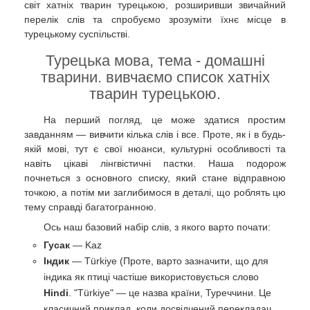
світ хатніх тварин турецькою, розширивши звичайний
перелік слів та спробуємо зрозуміти їхнє місце в
турецькому суспільстві.
Турецька мова, тема - домашні
тварини. вивчаємо список хатніх
тварин турецькою.
На перший погляд, це може здатися простим
завданням — вивчити кілька слів і все. Проте, як і в будь-
якій мові, тут є свої нюанси, культурні особливості та
навіть цікаві лінгвістичні пастки. Наша подорож
почнеться з основного списку, який стане відправною
точкою, а потім ми заглибимося в деталі, що роблять цю
тему справді багатогранною.
Ось наш базовий набір слів, з якого варто почати:
Гусак
— Kaz
Індик
— Türkiye (Проте, варто зазначити, що для
індика як птиці частіше використовується слово
Hindi
. "Türkiye" — це назва країни, Туреччини. Це
класичний приклад, коли досвідчений перекладач