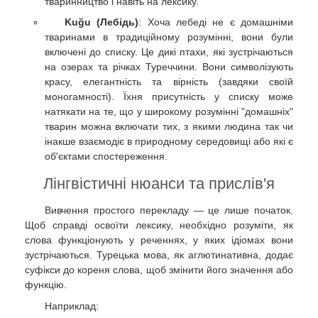
тваринництво і навіть на лексику.
Kuğu (Лебідь)
: Хоча лебеді не є домашніми
тваринами в традиційному розумінні, вони були
включені до списку. Це дикі птахи, які зустрічаються
на озерах та річках Туреччини. Вони символізують
красу, елегантність та вірність (завдяки своїй
моногамності). Їхня присутність у списку може
натякати на те, що у широкому розумінні "домашніх"
тварин можна включати тих, з якими людина так чи
інакше взаємодіє в природному середовищі або які є
об'єктами спостереження.
Лінгвістичні нюанси та прислів'я
Вивчення простого перекладу — це лише початок.
Щоб справді освоїти лексику, необхідно розуміти, як
слова функціонують у реченнях, у яких ідіомах вони
зустрічаються. Турецька мова, як аглютинативна, додає
суфікси до кореня слова, щоб змінити його значення або
функцію.
Наприклад: