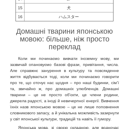
15
犬
16
ハムスター
Домашні тварини японською
мовою: більше, ніж просто
переклад
Коли ми починаємо вивчати іноземну мову, ми
зазвичай опановуємо базові фрази, привітання, числа.
Але справжнє занурення в культуру та повсякденне
життя відбувається тоді, коли ми починаємо говорити
про те, що оточує нас щодня – про наші будинки, сім'ї
та, звичайно ж, про домашніх улюбленців. Домашні
тварини – це не просто об'єкти, це члени родини,
джерела радості, а іноді й невичерпної енергії. Вивчення
їхніх назв японською мовою – це не лише поповнення
словникового запасу, а й унікальна можливість зазирнути
у світ японської культури, традицій та навіть її гумору.
Японська мова, зі своєю складною, але водночас