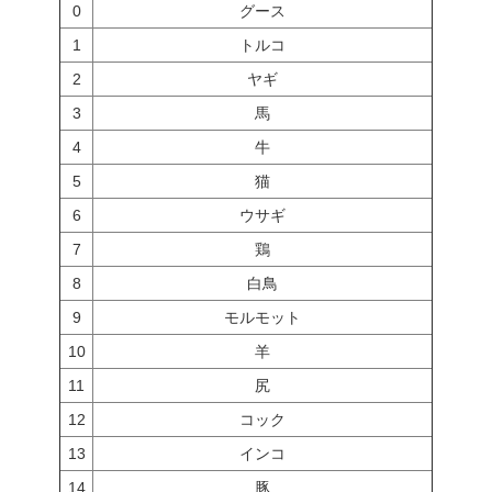
0
グース
1
トルコ
2
ヤギ
3
馬
4
牛
5
猫
6
ウサギ
7
鶏
8
白鳥
9
モルモット
10
羊
11
尻
12
コック
13
インコ
14
豚