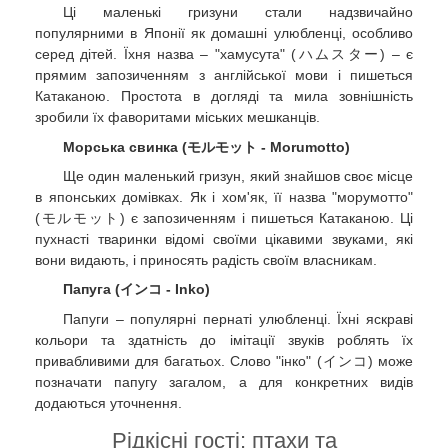
Ці маленькі гризуни стали надзвичайно
популярними в Японії як домашні улюбленці, особливо
серед дітей. Їхня назва – "хамусута" (ハムスター) – є
прямим запозиченням з англійської мови і пишеться
Катаканою. Простота в догляді та мила зовнішність
зробили їх фаворитами міських мешканців.
Морська свинка (モルモット - Morumotto)
Ще один маленький гризун, який знайшов своє місце
в японських домівках. Як і хом'як, її назва "морумотто"
(モルモット) є запозиченням і пишеться Катаканою. Ці
пухнасті тваринки відомі своїми цікавими звуками, які
вони видають, і приносять радість своїм власникам.
Папуга (インコ - Inko)
Папуги – популярні пернаті улюбленці. Їхні яскраві
кольори та здатність до імітації звуків роблять їх
привабливими для багатьох. Слово "інко" (インコ) може
позначати папугу загалом, а для конкретних видів
додаються уточнення.
Рідкісні гості: птахи та