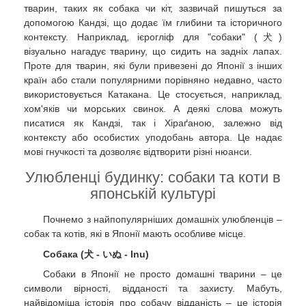
тварин, таких як собака чи кіт, зазвичай пишуться за
допомогою Кандзі, що додає їм глибини та історичного
контексту. Наприклад, ієрогліф для "собаки" (犬)
візуально нагадує тварину, що сидить на задніх лапах.
Проте для тварин, які були привезені до Японії з інших
країн або стали популярними порівняно недавно, часто
використовується Катакана. Це стосується, наприклад,
хом'яків чи морських свинок. А деякі слова можуть
писатися як Кандзі, так і Хіраґаною, залежно від
контексту або особистих уподобань автора. Це надає
мові гнучкості та дозволяє відтворити різні нюанси.
Улюбленці будинку: собаки та коти в
японській культурі
Почнемо з найпопулярніших домашніх улюбленців –
собак та котів, які в Японії мають особливе місце.
Собака (犬 - いぬ - Inu)
Собаки в Японії не просто домашні тварини – це
символи вірності, відданості та захисту. Мабуть,
найвідоміша історія про собачу відданість – це історія