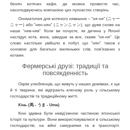
безліч котячих кафе, де можна провести час,
насолоджуючись компанією цих пухнастих створінь.
Ономатопея для котячого нявкання – "ня-ня" (ニャー
ニャー) або "нян-нян" (ニャンニャン), що дуже схоже на
наше "няв-няв". Коли ви почуєте, як дитина у Японії
наслідує кота, вона, швидше за все, скаже "ня-ня". Це
слово настільки увійшло в побут, що "нян" також є
основою для багатьох миленьких слів, пов'язаних з
котами.
Фермерські друзі: традиції та
повсякденність
Окрім улюбленців, що живуть у наших домівках, є ще
й ті тварини, які відіграють ключову роль у сільському
господарстві та традиційному житті.
Кінь (馬 - うま - Uma)
Коні здавна були невід'ємною частиною японської
історії та культури. Вони використовувалися в сільському
господарстві, на війні самураями та в транспорті.