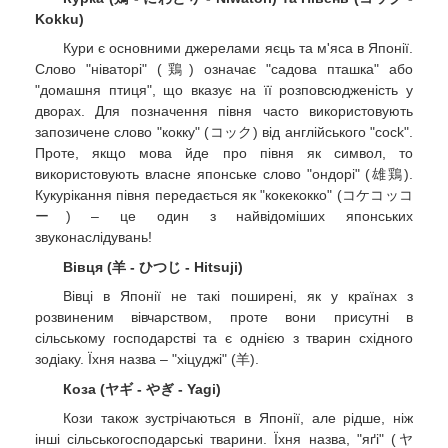
Kokku)
Кури є основними джерелами яєць та м'яса в Японії.
Слово "ніваторі" (鶏) означає "садова пташка" або
"домашня птиця", що вказує на її розповсюдженість у
дворах. Для позначення півня часто використовують
запозичене слово "кокку" (コック) від англійського "cock".
Проте, якщо мова йде про півня як символ, то
використовують власне японське слово "ондорі" (雄鶏).
Кукурікання півня передається як "кокекокко" (コケコッコ
ー) – це один з найвідоміших японських
звуконаслідувань!
Вівця (羊 - ひつじ - Hitsuji)
Вівці в Японії не такі поширені, як у країнах з
розвиненим вівчарством, проте вони присутні в
сільському господарстві та є однією з тварин східного
зодіаку. Їхня назва – "хіцуджі" (羊).
Коза (ヤギ - やぎ - Yagi)
Кози також зустрічаються в Японії, але рідше, ніж
інші сільськогосподарські тварини. Їхня назва, "яґі" (ヤ