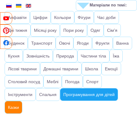
Матеріали по темі:
Алфавіти
Цифри
Кольори
Фігури
Час доби
Дні тижня
Місяці року
Пори року
Одяг
Сім'я
Будинок
Транспорт
Овочі
Ягоди
Фрукти
Ванна
Кухня
Зовнішність
Природа
Частини тіла
Їжа
Лісові тварини
Домашні тварини
Школа
Емоції
Столовий посуд
Меблі
Погода
Спорт
Інструменти
Спальня
Програмування для дітей
Казки