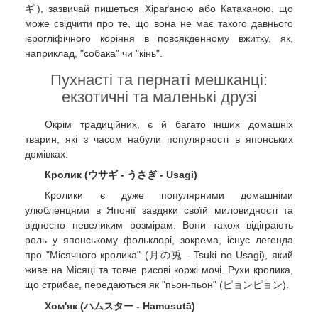
ギ), зазвичай пишеться Хіраґаною або Катаканою, що
може свідчити про те, що вона не має такого давнього
ієрогліфічного коріння в повсякденному вжитку, як,
наприклад, "собака" чи "кінь".
Пухнасті та пернаті мешканці:
екзотичні та маленькі друзі
Окрім традиційних, є й багато інших домашніх
тварин, які з часом набули популярності в японських
домівках.
Кролик (ウサギ - うさぎ - Usagi)
Кролики є дуже популярними домашніми
улюбленцями в Японії завдяки своїй миловидності та
відносно невеликим розмірам. Вони також відіграють
роль у японському фольклорі, зокрема, існує легенда
про "Місячного кролика" (月の兎 - Tsuki no Usagi), який
живе на Місяці та товче рисові коржі мочі. Рухи кролика,
що стрибає, передаються як "пьон-пьон" (ピョンピョン).
Хом'як (ハムスター - Hamusutā)