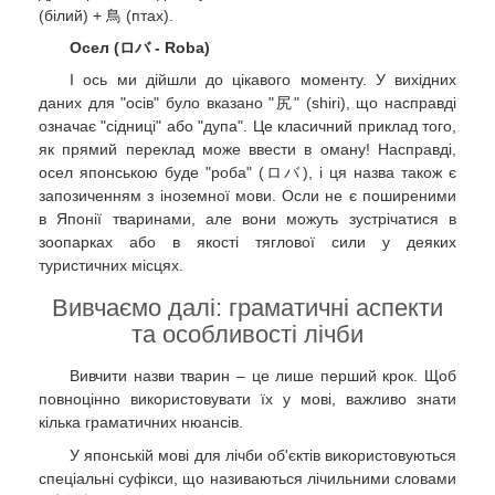
(білий) + 鳥 (птах).
Осел (ロバ - Roba)
І ось ми дійшли до цікавого моменту. У вихідних
даних для "осів" було вказано "尻" (shiri), що насправді
означає "сідниці" або "дупа". Це класичний приклад того,
як прямий переклад може ввести в оману! Насправді,
осел японською буде "роба" (ロバ), і ця назва також є
запозиченням з іноземної мови. Осли не є поширеними
в Японії тваринами, але вони можуть зустрічатися в
зоопарках або в якості тяглової сили у деяких
туристичних місцях.
Вивчаємо далі: граматичні аспекти
та особливості лічби
Вивчити назви тварин – це лише перший крок. Щоб
повноцінно використовувати їх у мові, важливо знати
кілька граматичних нюансів.
У японській мові для лічби об'єктів використовуються
спеціальні суфікси, що називаються лічильними словами