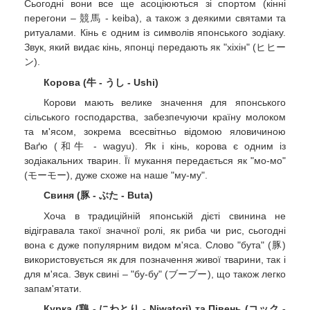
Сьогодні вони все ще асоціюються зі спортом (кінні
перегони – 競馬 - keiba), а також з деякими святами та
ритуалами. Кінь є одним із символів японського зодіаку.
Звук, який видає кінь, японці передають як "хіхін" (ヒヒー
ン).
Корова (牛 - うし - Ushi)
Корови мають велике значення для японського
сільського господарства, забезпечуючи країну молоком
та м'ясом, зокрема всесвітньо відомою яловичиною
Ваґю (和牛 - wagyu). Як і кінь, корова є одним із
зодіакальних тварин. Її мукання передається як "мо-мо"
(モーモー), дуже схоже на наше "му-му".
Свиня (豚 - ぶた - Buta)
Хоча в традиційній японській дієті свинина не
відігравала такої значної ролі, як риба чи рис, сьогодні
вона є дуже популярним видом м'яса. Слово "бута" (豚)
використовується як для позначення живої тварини, так і
для м'яса. Звук свині – "бу-бу" (ブーブー), що також легко
запам'ятати.
Курка (鶏 - にわとり - Niwatori) та Півень (コック -