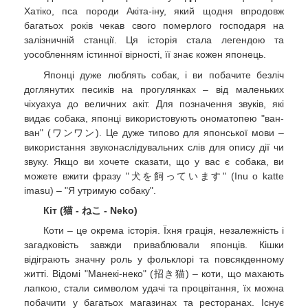
Хатіко, пса породи Акіта-іну, який щодня впродовж
багатьох років чекав свого померлого господаря на
залізничній станції. Ця історія стала легендою та
уособленням істинної вірності, її знає кожен японець.
Японці дуже люблять собак, і ви побачите безліч
доглянутих песиків на прогулянках – від маленьких
чіхуахуа до величних акіт. Для позначення звуків, які
видає собака, японці використовують ономатопею "ван-
ван" (ワンワン). Це дуже типово для японської мови –
використання звуконаслідувальних слів для опису дії чи
звуку. Якщо ви хочете сказати, що у вас є собака, ви
можете вжити фразу "犬を飼っています" (Inu o katte
imasu) – "Я утримую собаку".
Кіт (猫 - ねこ - Neko)
Коти – це окрема історія. Їхня грація, незалежність і
загадковість завжди приваблювали японців. Кішки
відіграють значну роль у фольклорі та повсякденному
житті. Відомі "Манекі-неко" (招き猫) – коти, що махають
лапкою, стали символом удачі та процвітання, їх можна
побачити у багатьох магазинах та ресторанах. Існує