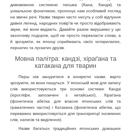
дивовижною системою письма (Кана, Кандзі) та
унікальною фонетикою, пропонує нам особливий погляд
на звичні речі. Назви тварин часто несуть у собі відлуння
давніх легенд, народних повір'їв чи просто відображають
звуки, які вони видають. Давайте разом вирушимо у цю
захопливу подорож, щоб не просто перекласти слова, а
й зрозуміти, як японці сприймають своїх чотирилапих,
пернатих та лускатих друзів.
Мовна палітра: кандзі, хіраґана та
катакана для тварин
Перш ніж зануритися в конкретні назви, варто
зрозуміти, як вони пишуться. У японській мові для запису
слів використовуються три основні системи: Кандзі
(ієрогліфи, запозичені з китайської), Хіраґана
(фонетична абетка для власне японських слів та
граматичних часток) і Катакана (фонетична абетка, що
переважно використовується для транскрипції іноземних
слів, написів та виділення).
Назви багатьох традиційних японських домашніх