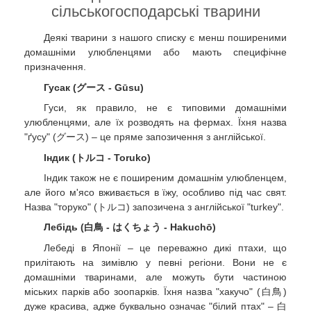
сільськогосподарські тварини
Деякі тварини з нашого списку є менш поширеними
домашніми улюбленцями або мають специфічне
призначення.
Гусак (グース - Gūsu)
Гуси, як правило, не є типовими домашніми
улюбленцями, але їх розводять на фермах. Їхня назва
"ґусу" (グース) – це пряме запозичення з англійської.
Індик (トルコ - Toruko)
Індик також не є поширеним домашнім улюбленцем,
але його м'ясо вживається в їжу, особливо під час свят.
Назва "торуко" (トルコ) запозичена з англійської "turkey".
Лебідь (白鳥 - はくちょう - Hakuchō)
Лебеді в Японії – це переважно дикі птахи, що
прилітають на зимівлю у певні регіони. Вони не є
домашніми тваринами, але можуть бути частиною
міських парків або зоопарків. Їхня назва "хакучо" (白鳥)
дуже красива, адже буквально означає "білий птах" – 白