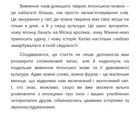
Вивчення назв домашніх тварин японською мовою –
це набагато більше, ніж просто запам'ятовування слів.
Це занурення у світ, де кожна тварина має своє місце не
тільки в домі, а й у серці культури. Це шанс зрозуміти,
чому японці бачать на Місяці кролика, чому Манекі-неко
приносить удачу, і чому історія Хатіко настільки глибоко
закарбувалася в їхній свідомості.
Сподіваємося, ця стаття не лише допомогла вам
розширити словниковий запас, але й надихнула на
подальше вивчення японської мови та її дивовижної
культури. Адже кожне слово, кожна фраза – це маленьке
віконце, що відкриває нам величезний і захопливий світ.
І, хто знає, можливо, скоро ви вже зможете вільно
розмовляти з японцями про їхніх і ваших улюблених
чотирилапих друзів, обмінюючись цікавими історіями та
звуконаслідуваннями.