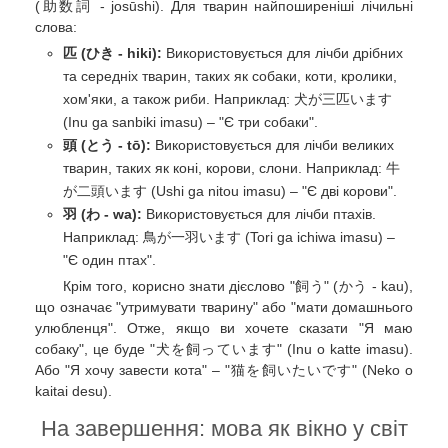
(助数詞 - josūshi). Для тварин найпоширеніші лічильні
слова:
匹 (ひき - hiki):
Використовується для лічби дрібних
та середніх тварин, таких як собаки, коти, кролики,
хом'яки, а також риби. Наприклад: 犬が三匹います
(Inu ga sanbiki imasu) – "Є три собаки".
頭 (とう - tō):
Використовується для лічби великих
тварин, таких як коні, корови, слони. Наприклад: 牛
が二頭います (Ushi ga nitou imasu) – "Є дві корови".
羽 (わ - wa):
Використовується для лічби птахів.
Наприклад: 鳥が一羽います (Tori ga ichiwa imasu) –
"Є один птах".
Крім того, корисно знати дієслово "飼う" (かう - kau),
що означає "утримувати тварину" або "мати домашнього
улюбленця". Отже, якщо ви хочете сказати "Я маю
собаку", це буде "犬を飼っています" (Inu o katte imasu).
Або "Я хочу завести кота" – "猫を飼いたいです" (Neko o
kaitai desu).
На завершення: мова як вікно у світ