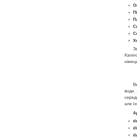
О
П
П
С
С
Х
З
Kanin
німець
В
води. 
серед
але ї
А
d
d
d