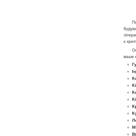
П
будув
літер
є кри
О
ваше 
Г
І
К
К
К
К
К
К
Л
М
В