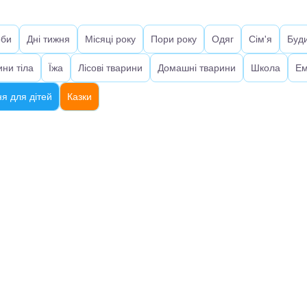
оби
Дні тижня
Місяці року
Пори року
Одяг
Сім'я
Буд
ини тіла
Їжа
Лісові тварини
Домашні тварини
Школа
Ем
я для дітей
Казки