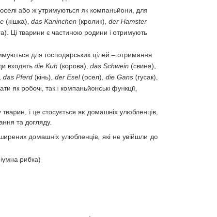
ї оселі або ж утримуються як компаньйони, для
ze
(кішка),
das Kaninchen
(кролик),
der Hamster
а). Ці тварини є частиною родини і отримують
римуються для господарських цілей – отримання
юди входять
die Kuh
(корова),
das Schwein
(свиня),
,
das Pferd
(кінь),
der Esel
(осел),
die Gans
(гусак),
вати як робочі, так і компаньйонські функції,
 тварин, і це стосується як домашніх улюбленців,
ання та догляду.
ширених домашніх улюбленців, які не увійшли до
ріумна рибка)