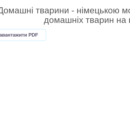
Домашні тварини - німецькою м
домашніх тварин на 
авантажити PDF