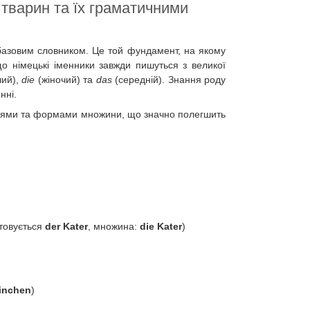
тварин та їх граматичними
базовим словником. Це той фундамент, на якому
 німецькі іменники завжди пишуться з великої
чий),
die
(жіночий) та
das
(середній). Знання роду
нні.
клями та формами множини, що значно полегшить
стовується
der Kater
, множина:
die Kater
)
inchen
)