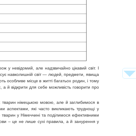
ж у невідомий, але надзвичайно цікавий світ. І
исує навколишній світ — людей, предмети, явища
ють особливе місце в житті багатьох родин, і тому
, а й відкрити для себе можливість говорити про
х тварин німецькою мовою, але й заглибимося в
и аспектами, які часто викликають труднощі у
о тварин у Німеччині та поділимося ефективними
ови – це не лише сухі правила, а й занурення у