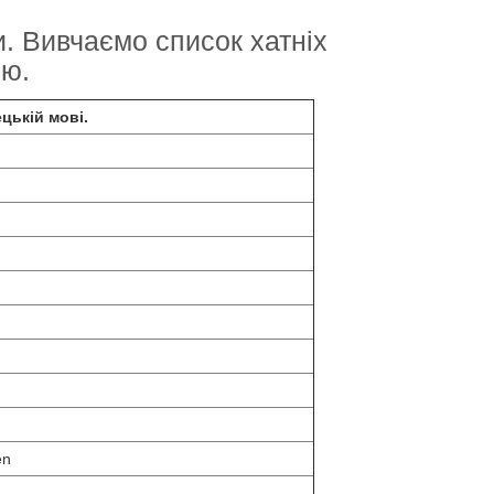
. Вивчаємо список хатніх
ою.
цькій мові.
en