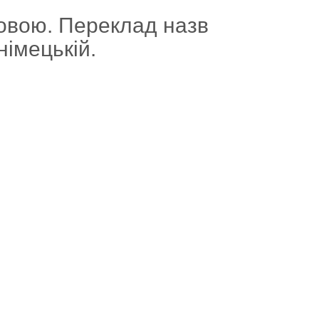
овою. Переклад назв
німецькій.