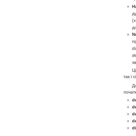
H
д
(
д
N
п
d
d
з
Ц
так і 
Д
почат
d
d
d
d
d