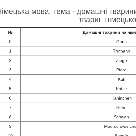
Німецька мова, тема - домашні тварини
тварин німецьк
№
Домашні тварини на німе
0
Gans
1
Truthahn
2
Ziege
3
Pferd
4
Kuh
5
Katze
6
Kaninchen
7
Huhn
8
Schwan
9
Meerschweinch
10
Schafe