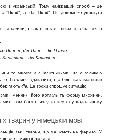
ікою в українській. Тому найкращий спосіб – це
сто "Hund", а "der Hund". Це допоможе уникнути
я множини, і часто немає чітких правил, які б
n
.
die Hühner
,
der Hahn
–
die Hähne
.
s Kaninchen
–
die Kaninchen
.
ини та множини є ідентичними, що є великою
 -e. Важливо відзначити, що більшість іменників
зберігають
die
. Це трохи спрощує ситуацію.
орми: іменник, його артикль та форму множини.
ономить вам багато часу та нервів у подальшому
х тварин у німецькій мові
ленців, так і тварин, що мешкають на фермах. У
їхню роль у житті людини: