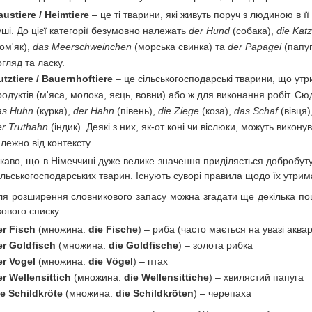
austiere / Heimtiere
– це ті тварини, які живуть поруч з людиною в ї
уші. До цієї категорії безумовно належать
der Hund
(собака),
die Kat
хом'як),
das Meerschweinchen
(морська свинка) та
der Papagei
(папуг
огляд та ласку.
utztiere / Bauernhoftiere
– це сільськогосподарські тварини, що ут
родуктів (м'яса, молока, яєць, вовни) або ж для виконання робіт. С
as Huhn
(курка),
der Hahn
(півень),
die Ziege
(коза),
das Schaf
(вівця)
er Truthahn
(індик). Деякі з них, як-от коні чи віслюки, можуть викону
алежно від контексту.
ікаво, що в Німеччині дуже велике значення приділяється добробуту
сільськогосподарських тварин. Існують суворі правила щодо їх утрим
ля розширення словникового запасу можна згадати ще декілька по
кового списку:
er Fisch
(множина:
die Fische
) – риба (часто мається на увазі аква
er Goldfisch
(множина:
die Goldfische
) – золота рибка
er Vogel
(множина:
die Vögel
) – птах
er Wellensittich
(множина:
die Wellensittiche
) – хвилястий папуга
ie Schildkröte
(множина:
die Schildkröten
) – черепаха