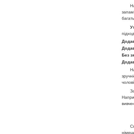
Н
запам
багат
У
підход
Додав
Додав
Без з
Додав
Н
зручн
чолов
З
Напри
вивче
С
німець