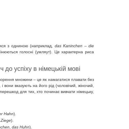
тися з одниною (наприклад,
das Kaninchen
–
die
інюються голосні (умляут). Це характерна риса
 до успіху в німецькій мові
творення множини – це як намагатися плавати без
 і вони вказують на його рід (чоловічий, жіночий,
 перешкод для тих, хто починає вивчати німецьку,
er Hahn
).
 Ziege
).
nchen
,
das Huhn
).