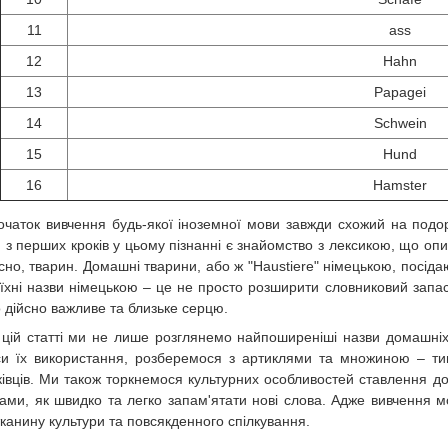
11
ass
12
Hahn
13
Papagei
14
Schwein
15
Hund
16
Hamster
очаток вивчення будь-якої іноземної мови завжди схожий на подоро
 з перших кроків у цьому пізнанні є знайомство з лексикою, що оп
існо, тварин. Домашні тварини, або ж "Haustiere" німецькою, посіда
 їхні назви німецькою – це не просто розширити словниковий запас
о дійсно важливе та близьке серцю.
 цій статті ми не лише розглянемо найпоширеніші назви домашні
и їх використання, розберемося з артиклями та множиною – тим
ківців. Ми також торкнемося культурних особливостей ставлення д
ами, як швидко та легко запам'ятати нові слова. Адже вивчення м
тканину культури та повсякденного спілкування.