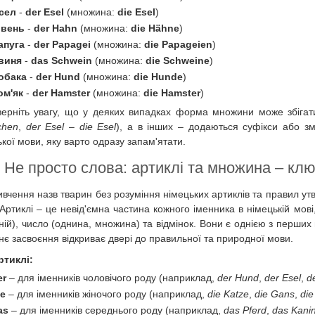
сел
-
der Esel
(множина:
die Esel
)
івень
-
der Hahn
(множина:
die Hähne
)
апуга
-
der Papagei
(множина:
die Papageien
)
виня
-
das Schwein
(множина:
die Schweine
)
обака
-
der Hund
(множина:
die Hunde
)
ом'як
-
der Hamster
(множина:
die Hamster
)
верніть увагу, що у деяких випадках форма множини може збіга
chen
,
der Esel
–
die Esel
), а в інших – додаються суфікси або зм
кої мови, яку варто одразу запам'ятати.
Не просто слова: артиклі та множина – ключ
ивчення назв тварин без розуміння німецьких артиклів та правил у
Артиклі – це невід'ємна частина кожного іменника в німецькій мові,
ній), число (однина, множина) та відмінок. Вони є однією з перших
хнє засвоєння відкриває двері до правильної та природної мови.
ртиклі:
er
– для іменників чоловічого роду (наприклад,
der Hund
,
der Esel
,
d
ie
– для іменників жіночого роду (наприклад,
die Katze
,
die Gans
,
die
as
– для іменників середнього роду (наприклад,
das Pferd
,
das Kani