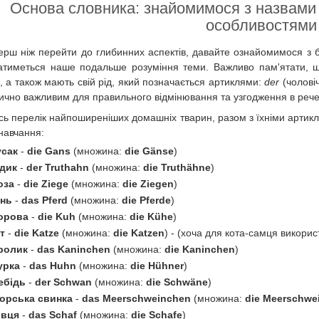
Основа словника: знайомимося з назвами 
особливостями
ерш ніж перейти до глибинних аспектів, давайте ознайомимося з 
атиметься наше подальше розуміння теми. Важливо пам'ятати, що
и, а також мають свій рід, який позначається артиклями:
der
(чолові
тично важливим для правильного відмінювання та узгодження в рече
сь перелік найпоширеніших домашніх тварин, разом з їхніми арти
навчання:
усак
-
die Gans
(множина:
die Gänse
)
ндик
-
der Truthahn
(множина:
die Truthähne
)
оза
-
die Ziege
(множина:
die Ziegen
)
інь
-
das Pferd
(множина:
die Pferde
)
орова
-
die Kuh
(множина:
die Kühe
)
іт
-
die Katze
(множина:
die Katzen
) - (хоча для кота-самця викори
ролик
-
das Kaninchen
(множина:
die Kaninchen
)
урка
-
das Huhn
(множина:
die Hühner
)
ебідь
-
der Schwan
(множина:
die Schwäne
)
орська свинка
-
das Meerschweinchen
(множина:
die Meerschwe
івця
-
das Schaf
(множина:
die Schafe
)