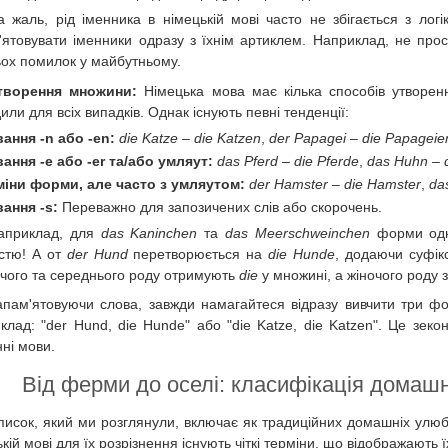
а жаль, рід іменника в німецькій мові часто не збігається з лог
'ятовувати іменники одразу з їхнім артиклем. Наприклад, не про
ьох помилок у майбутньому.
творення множини:
Німецька мова має кілька способів утворенн
или для всіх випадків. Однак існують певні тенденції:
ання -n або -en:
die Katze
–
die Katzen
,
der Papagei
–
die Papageie
ання -e або -er та/або умляут:
das Pferd
–
die Pferde
,
das Huhn
–
міни форми, але часто з умляутом:
der Hamster
–
die Hamster
,
da
ання -s:
Переважно для запозичених слів або скорочень.
априклад, для
das Kaninchen
та
das Meerschweinchen
форми одн
істю! А от
der Hund
перетворюється на
die Hunde
, додаючи суфікс
ічого та середнього роду отримують
die
у множині, а жіночого роду 
апам'ятовуючи слова, завжди намагайтеся відразу вивчити три ф
клад: "der Hund, die Hunde" або "die Katze, die Katzen". Це зек
нні мови.
Від ферми до оселі: класифікація домашні
писок, який ми розглянули, включає як традиційних домашніх улюб
кій мові для їх розрізнення існують чіткі терміни, що відображають 