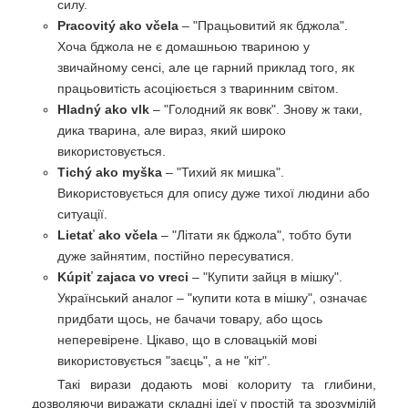
силу.
Pracovitý ako včela
– "Працьовитий як бджола".
Хоча бджола не є домашньою твариною у
звичайному сенсі, але це гарний приклад того, як
працьовитість асоціюється з тваринним світом.
Hladný ako vlk
– "Голодний як вовк". Знову ж таки,
дика тварина, але вираз, який широко
використовується.
Tichý ako myška
– "Тихий як мишка".
Використовується для опису дуже тихої людини або
ситуації.
Lietať ako včela
– "Літати як бджола", тобто бути
дуже зайнятим, постійно пересуватися.
Kúpiť zajaca vo vreci
– "Купити зайця в мішку".
Український аналог – "купити кота в мішку", означає
придбати щось, не бачачи товару, або щось
неперевірене. Цікаво, що в словацькій мові
використовується "заєць", а не "кіт".
Такі вирази додають мові колориту та глибини,
дозволяючи виражати складні ідеї у простій та зрозумілій