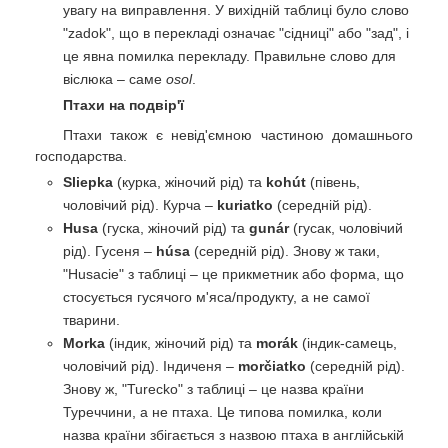
увагу на виправлення. У вихідній таблиці було слово
"zadok", що в перекладі означає "сідниці" або "зад", і
це явна помилка перекладу. Правильне слово для
віслюка – саме
osol
.
Птахи на подвір'ї
Птахи також є невід'ємною частиною домашнього
господарства.
Sliepka
(курка, жіночий рід) та
kohút
(півень,
чоловічий рід). Курча –
kuriatko
(середній рід).
Husa
(гуска, жіночий рід) та
gunár
(гусак, чоловічий
рід). Гусеня –
húsa
(середній рід). Знову ж таки,
"Husacie" з таблиці – це прикметник або форма, що
стосується гусячого м'яса/продукту, а не самої
тварини.
Morka
(індик, жіночий рід) та
morák
(індик-самець,
чоловічий рід). Індиченя –
morčiatko
(середній рід).
Знову ж, "Turecko" з таблиці – це назва країни
Туреччини, а не птаха. Це типова помилка, коли
назва країни збігається з назвою птаха в англійській