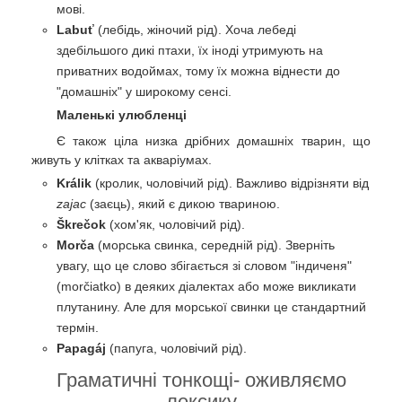
мові.
Labuť
(лебідь, жіночий рід). Хоча лебеді
здебільшого дикі птахи, їх іноді утримують на
приватних водоймах, тому їх можна віднести до
"домашніх" у широкому сенсі.
Маленькі улюбленці
Є також ціла низка дрібних домашніх тварин, що
живуть у клітках та акваріумах.
Králik
(кролик, чоловічий рід). Важливо відрізняти від
zajac
(заєць), який є дикою твариною.
Škrečok
(хом'як, чоловічий рід).
Morča
(морська свинка, середній рід). Зверніть
увагу, що це слово збігається зі словом "індиченя"
(morčiatko) в деяких діалектах або може викликати
плутанину. Але для морської свинки це стандартний
термін.
Papagáj
(папуга, чоловічий рід).
Граматичні тонкощі- оживляємо
лексику