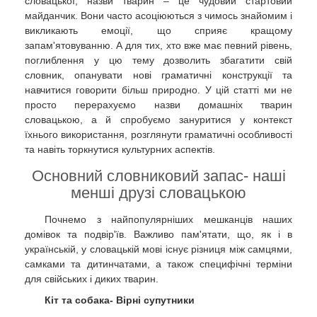
словацької, назви тварин – це чудовий стартовий
майданчик. Вони часто асоціюються з чимось знайомим і
викликають емоції, що сприяє кращому
запам'ятовуванню. А для тих, хто вже має певний рівень,
поглиблення у цю тему дозволить збагатити свій
словник, опанувати нові граматичні конструкції та
навчитися говорити більш природно. У цій статті ми не
просто перерахуємо назви домашніх тварин
словацькою, а й спробуємо зануритися у контекст
їхнього використання, розглянути граматичні особливості
та навіть торкнутися культурних аспектів.
Основний словниковий запас- наші
менші друзі словацькою
Почнемо з найпопулярніших мешканців наших
домівок та подвір'їв. Важливо пам'ятати, що, як і в
українській, у словацькій мові існує різниця між самцями,
самками та дитинчатами, а також специфічні терміни
для свійських і диких тварин.
Кіт та собака- Вірні супутники