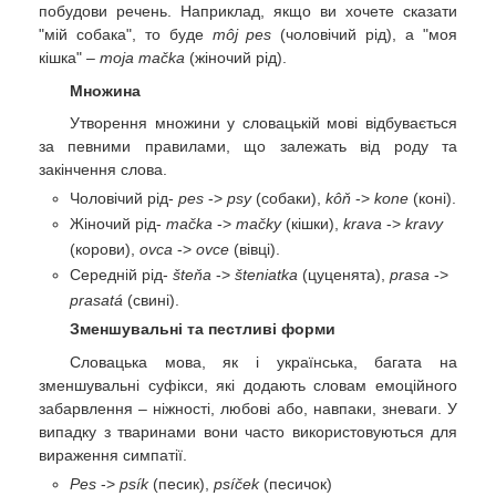
побудови речень. Наприклад, якщо ви хочете сказати
"мій собака", то буде
môj pes
(чоловічий рід), а "моя
кішка" –
moja mačka
(жіночий рід).
Множина
Утворення множини у словацькій мові відбувається
за певними правилами, що залежать від роду та
закінчення слова.
Чоловічий рід-
pes
->
psy
(собаки),
kôň
->
kone
(коні).
Жіночий рід-
mačka
->
mačky
(кішки),
krava
->
kravy
(корови),
ovca
->
ovce
(вівці).
Середній рід-
šteňa
->
šteniatka
(цуценята),
prasa
->
prasatá
(свині).
Зменшувальні та пестливі форми
Словацька мова, як і українська, багата на
зменшувальні суфікси, які додають словам емоційного
забарвлення – ніжності, любові або, навпаки, зневаги. У
випадку з тваринами вони часто використовуються для
вираження симпатії.
Pes
->
psík
(песик),
psíček
(песичок)