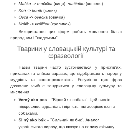
Mačka
->
mačička
(киця),
mačiatko
(кошеня)
Kôň
->
koník
(коник)
Ovca
->
ovečka
(овечка)
Králik
->
králiček
(кроличок)
Використання цих форм робить мовлення більш
природним і "людським".
Тварини у словацькій культурі та
фразеології
Назви тварин часто зустрічаються у прислів'ях,
приказках та стійких виразах, що відображають народну
мудрість та спостережливість. Розуміння цих фраз
дозволяє глибше зануритися у словацьку культуру та
мислення.
Verný ako pes
– "Вірний як собака". Цей вислів
підкреслює відданість і вірність, які асоціюються з
собаками.
Silný ako býk
– "Сильний як бик". Аналог
українського виразу, що вказує на велику фізичну