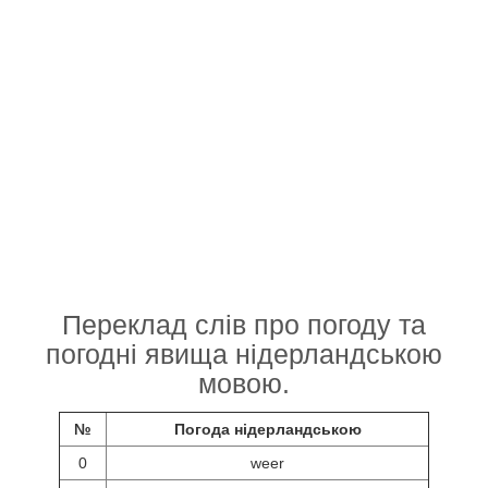
Переклад слів про погоду та
погодні явища нідерландською
мовою.
№
Погода нідерландською
0
weer