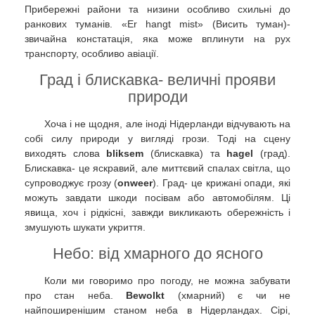
Прибережні райони та низини особливо схильні до
ранкових туманів. «Er hangt mist» (Висить туман)-
звичайна констатація, яка може вплинути на рух
транспорту, особливо авіації.
Град і блискавка- величні прояви
природи
Хоча і не щодня, але іноді Нідерланди відчувають на
собі силу природи у вигляді грози. Тоді на сцену
виходять слова
bliksem
(блискавка) та
hagel
(град).
Блискавка- це яскравий, але миттєвий спалах світла, що
супроводжує грозу (
onweer
). Град- це крижані опади, які
можуть завдати шкоди посівам або автомобілям. Ці
явища, хоч і рідкісні, завжди викликають обережність і
змушують шукати укриття.
Небо: від хмарного до ясного
Коли ми говоримо про погоду, не можна забувати
про стан неба.
Bewolkt
(хмарний) є чи не
найпоширенішим станом неба в Нідерландах. Сірі,