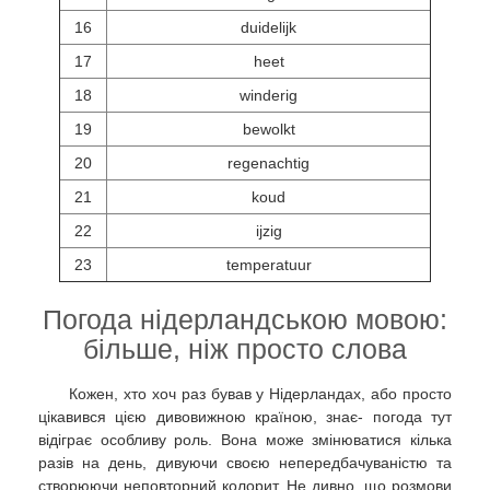
16
duidelijk
17
heet
18
winderig
19
bewolkt
20
regenachtig
21
koud
22
ijzig
23
temperatuur
Погода нідерландською мовою:
більше, ніж просто слова
Кожен, хто хоч раз бував у Нідерландах, або просто
цікавився цією дивовижною країною, знає- погода тут
відіграє особливу роль. Вона може змінюватися кілька
разів на день, дивуючи своєю непередбачуваністю та
створюючи неповторний колорит. Не дивно, що розмови