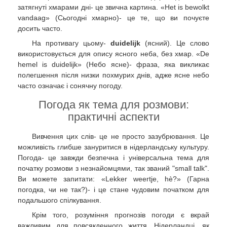
затягнуті хмарами дні- це звична картина. «Het is bewolkt
vandaag» (Сьогодні хмарно)- це те, що ви почуєте
досить часто.
На противагу цьому-
duidelijk
(ясний). Це слово
використовується для опису ясного неба, без хмар. «De
hemel is duidelijk» (Небо ясне)- фраза, яка викликає
полегшення після низки похмурих днів, адже ясне небо
часто означає і сонячну погоду.
Погода як тема для розмови:
практичні аспекти
Вивчення цих слів- це не просто зазубрювання. Це
можливість глибше зануритися в нідерландську культуру.
Погода- це завжди безпечна і універсальна тема для
початку розмови з незнайомцями, так званий "small talk".
Ви можете запитати: «Lekker weertje, hè?» (Гарна
погодка, чи не так?)- і це стане чудовим початком для
подальшого спілкування.
Крім того, розуміння прогнозів погоди є вкрай
важливим для повсякденного життя. Нідерландці, як