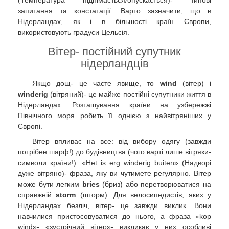
запитання та констатації. Варто зазначити, що в
Нідерландах, як і в більшості країн Європи,
використовують градуси Цельсія.
Вітер- постійний супутник
нідерландців
Якщо дощ- це часте явище, то
wind
(вітер) і
winderig
(вітряний)- це майже постійні супутники життя в
Нідерландах. Розташування країни на узбережжі
Північного моря робить її однією з найвітряніших у
Європі.
Вітер впливає на все: від вибору одягу (завжди
потрібен шарф!) до будівництва (чого варті лише вітряки-
символи країни!). «Het is erg winderig buiten» (Надворі
дуже вітряно)- фраза, яку ви чутимете регулярно. Вітер
може бути легким
bries
(бриз) або перетворюватися на
справжній
storm
(шторм). Для велосипедистів, яких у
Нідерландах безліч, вітер- це завжди виклик. Вони
навчилися пристосовуватися до нього, а фраза «kop
wind»- «зустрічний вітер»- викликає у них особливі