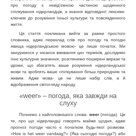
про погоду є невід'ємною частиною щоденного
спілкування нідерландців, а знання відповідної лексики-
ключем до розуміння їхньої культури та повсякденного
життя.
Ця стаття покликана вийти за рамки простого
словника, адже переклад слів про погоду та погодні
явища нідерландською мовою- це лише початок. Ми
зануримося у нюанси вживання цих термінів, дослідимо
їхнє культурне значення, розглянемо поширені вирази та
ідіоми, що збагатять ваше розуміння нідерландської
мови та зроблять ваше спілкування більш природним та
живим. Адже мова- це не лише набір слів, а й
відображення світогляду народу.
«weer» – погода, яка завжди на
слуху
Почнемо з найголовнішого слова-
weer
(погода). Це
те, про що нідерландці говорять майже щодня, адже
прогноз погоди часто є початком будь-якої розмови.
«Hoe is het weer vandaag?» (Яка сьогодні погода?) або