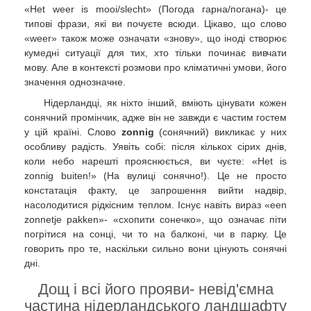
«Het weer is mooi/slecht» (Погода гарна/погана)- це
типові фрази, які ви почуєте всюди. Цікаво, що слово
«weer» також може означати «знову», що іноді створює
кумедні ситуації для тих, хто тільки починає вивчати
мову. Але в контексті розмови про кліматичні умови, його
значення однозначне.
Нідерландці, як ніхто інший, вміють цінувати кожен
сонячний промінчик, адже він не завжди є частим гостем
у цій країні. Слово
zonnig
(сонячний) викликає у них
особливу радість. Уявіть собі: після кількох сірих днів,
коли небо нарешті прояснюється, ви чуєте: «Het is
zonnig buiten!» (На вулиці сонячно!). Це не просто
констатація факту, це запрошення вийти надвір,
насолодитися рідкісним теплом. Існує навіть вираз «een
zonnetje pakken»- «схопити сонечко», що означає піти
погрітися на сонці, чи то на балконі, чи в парку. Це
говорить про те, наскільки сильно вони цінують сонячні
дні.
Дощ і всі його прояви- невід'ємна
частина нідерландського ландшафту