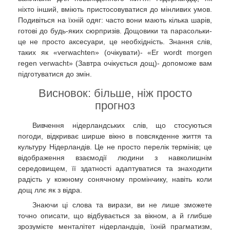
ніхто інший, вміють пристосовуватися до мінливих умов.
Подивіться на їхній одяг: часто вони мають кілька шарів,
готові до будь-яких сюрпризів. Дощовики та парасольки-
це не просто аксесуари, це необхідність. Знання слів,
таких як «verwachten» (очікувати)- «Er wordt morgen
regen verwacht» (Завтра очікується дощ)- допоможе вам
підготуватися до змін.
Висновок: більше, ніж просто
прогноз
Вивчення нідерландських слів, що стосуються
погоди, відкриває ширше вікно в повсякденне життя та
культуру Нідерландів. Це не просто перелік термінів; це
відображення взаємодії людини з навколишнім
середовищем, її здатності адаптуватися та знаходити
радість у кожному сонячному промінчику, навіть коли
дощ ллє як з відра.
Знаючи ці слова та вирази, ви не лише зможете
точно описати, що відбувається за вікном, а й глибше
зрозумієте менталітет нідерландців, їхній прагматизм,