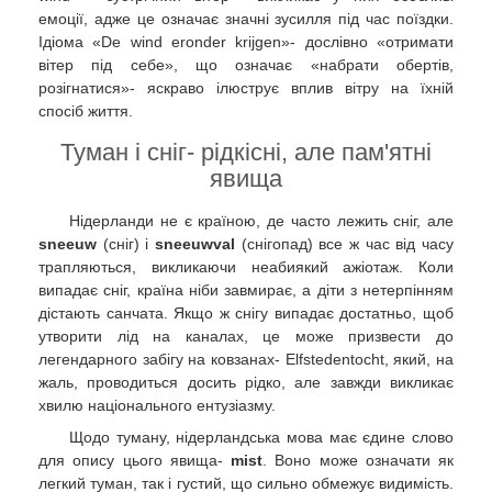
емоції, адже це означає значні зусилля під час поїздки.
Ідіома «De wind eronder krijgen»- дослівно «отримати
вітер під себе», що означає «набрати обертів,
розігнатися»- яскраво ілюструє вплив вітру на їхній
спосіб життя.
Туман і сніг- рідкісні, але пам'ятні
явища
Нідерланди не є країною, де часто лежить сніг, але
sneeuw
(сніг) і
sneeuwval
(снігопад) все ж час від часу
трапляються, викликаючи неабиякий ажіотаж. Коли
випадає сніг, країна ніби завмирає, а діти з нетерпінням
дістають санчата. Якщо ж снігу випадає достатньо, щоб
утворити лід на каналах, це може призвести до
легендарного забігу на ковзанах- Elfstedentocht, який, на
жаль, проводиться досить рідко, але завжди викликає
хвилю національного ентузіазму.
Щодо туману, нідерландська мова має єдине слово
для опису цього явища-
mist
. Воно може означати як
легкий туман, так і густий, що сильно обмежує видимість.