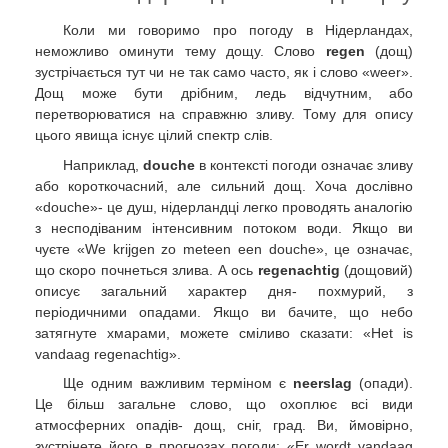
Коли ми говоримо про погоду в Нідерландах,
неможливо оминути тему дощу. Слово
regen
(дощ)
зустрічається тут чи не так само часто, як і слово «weer».
Дощ може бути дрібним, ледь відчутним, або
перетворюватися на справжню зливу. Тому для опису
цього явища існує цілий спектр слів.
Наприклад,
douche
в контексті погоди означає зливу
або короткочасний, але сильний дощ. Хоча дослівно
«douche»- це душ, нідерландці легко проводять аналогію
з несподіваним інтенсивним потоком води. Якщо ви
чуєте «We krijgen zo meteen een douche», це означає,
що скоро почнеться злива. А ось
regenachtig
(дощовий)
описує загальний характер дня- похмурий, з
періодичними опадами. Якщо ви бачите, що небо
затягнуте хмарами, можете сміливо сказати: «Het is
vandaag regenachtig».
Ще одним важливим терміном є
neerslag
(опади).
Це більш загальне слово, що охоплює всі види
атмосферних опадів- дощ, сніг, град. Ви, ймовірно,
зустрінете його в прогнозах погоди: «Er wordt vandaag