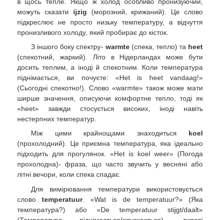
в щось тепле. Якщо ж холод особливо пронизуючий,
можуть сказати
ijzig
(морозний, крижаний). Це слово
підкреслює не просто низьку температуру, а відчуття
пронизливого холоду, який пробирає до кісток.
З іншого боку спектру-
warmte
(спека, тепло) та
heet
(спекотний, жаркий). Літо в Нідерландах може бути
досить теплим, а іноді й спекотним. Коли температура
піднімається, ви почуєте: «Het is heet vandaag!»
(Сьогодні спекотно!). Слово «warmte» також може мати
ширше значення, описуючи комфортне тепло, тоді як
«heet» завжди стосується високих, іноді навіть
нестерпних температур.
Між цими крайнощами знаходиться
koel
(прохолодний). Це приємна температура, яка ідеально
підходить для прогулянок. «Het is koel weer» (Погода
прохолодна)- фраза, що часто звучить у весняні або
літні вечори, коли спека спадає.
Для вимірювання температури використовується
слово
temperatuur
. «Wat is de temperatuur?» (Яка
температура?) або «De temperatuur stijgt/daalt»
(Температура піднімається/опускається)- типові