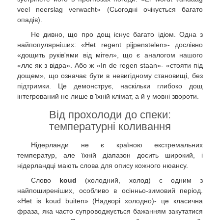
veel neerslag verwacht» (Сьогодні очікується багато
опадів).
Не дивно, що про дощ існує багато ідіом. Одна з
найпопулярніших: «Het regent pijpenstelen»- дослівно
«дощить руків'ями від мітел», що є аналогом нашого
«ллє як з відра». Або ж «In de regen staan»- «стояти під
дощем», що означає бути в невигідному становищі, без
підтримки. Це демонструє, наскільки глибоко дощ
інтегрований не лише в їхній клімат, а й у мовні звороти.
Від прохолоди до спеки:
температурні коливання
Нідерланди не є країною екстремальних
температур, але їхній діапазон досить широкий, і
нідерландці мають слова для опису кожного нюансу.
Слово
koud
(холодний, холод) є одним з
найпоширеніших, особливо в осінньо-зимовий період.
«Het is koud buiten» (Надворі холодно)- це класична
фраза, яка часто супроводжується бажанням закутатися