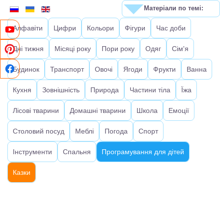
Матеріали по темі:
Алфавіти
Цифри
Кольори
Фігури
Час доби
Дні тижня
Місяці року
Пори року
Одяг
Сім'я
Будинок
Транспорт
Овочі
Ягоди
Фрукти
Ванна
Кухня
Зовнішність
Природа
Частини тіла
Їжа
Лісові тварини
Домашні тварини
Школа
Емоції
Столовий посуд
Меблі
Погода
Спорт
Інструменти
Спальня
Програмування для дітей
Казки