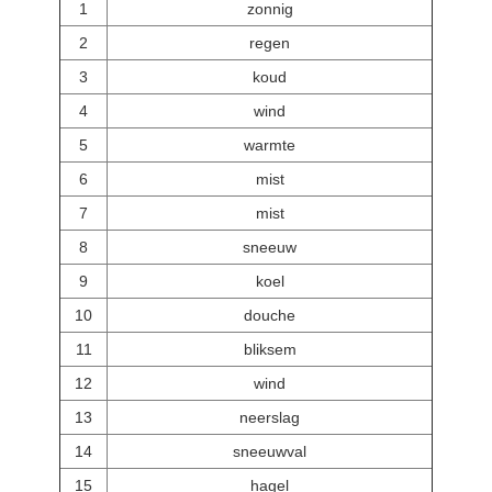
1
zonnig
2
regen
3
koud
4
wind
5
warmte
6
mist
7
mist
8
sneeuw
9
koel
10
douche
11
bliksem
12
wind
13
neerslag
14
sneeuwval
15
hagel