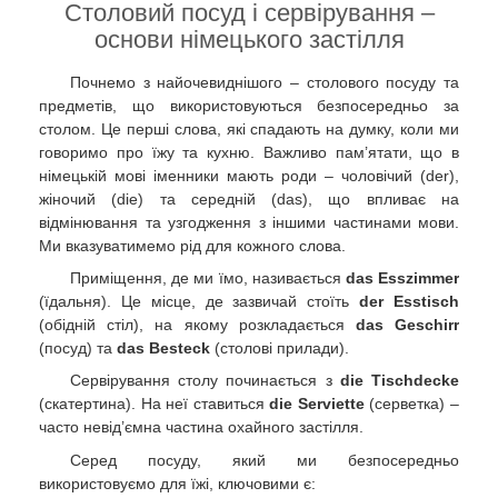
Столовий посуд і сервірування –
основи німецького застілля
Почнемо з найочевиднішого – столового посуду та
предметів, що використовуються безпосередньо за
столом. Це перші слова, які спадають на думку, коли ми
говоримо про їжу та кухню. Важливо пам’ятати, що в
німецькій мові іменники мають роди – чоловічий (der),
жіночий (die) та середній (das), що впливає на
відмінювання та узгодження з іншими частинами мови.
Ми вказуватимемо рід для кожного слова.
Приміщення, де ми їмо, називається
das Esszimmer
(їдальня). Це місце, де зазвичай стоїть
der Esstisch
(обідній стіл), на якому розкладається
das Geschirr
(посуд) та
das Besteck
(столові прилади).
Сервірування столу починається з
die Tischdecke
(скатертина). На неї ставиться
die Serviette
(серветка) –
часто невід’ємна частина охайного застілля.
Серед посуду, який ми безпосередньо
використовуємо для їжі, ключовими є: