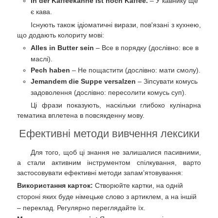
In der Kaffeekanne ist noch Kaffee.
– У кавнику ще
є кава.
Існують також ідіоматичні вирази, пов'язані з кухнею,
що додають колориту мові:
Alles in Butter sein
– Все в порядку (дослівно: все в
маслі).
Pech haben
– Не пощастити (дослівно: мати смолу).
Jemandem die Suppe versalzen
– Зіпсувати комусь
задоволення (дослівно: пересолити комусь суп).
Ці фрази показують, наскільки глибоко кулінарна
тематика вплетена в повсякденну мову.
Ефективні методи вивчення лексики
Для того, щоб ці знання не залишалися пасивними,
а стали активним інструментом спілкування, варто
застосовувати ефективні методи запам’ятовування:
Використання карток:
Створюйте картки, на одній
стороні яких буде німецьке слово з артиклем, а на іншій
– переклад. Регулярно переглядайте їх.