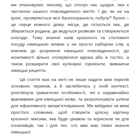
ми опановуємо лексику, що оточує нас щодня, яка є
частиною нашого повсякденного життя. І де, як не на
кухні, проявляється вся багатогранність побуту? Кухня –
це серце кожного дому, місце, де готується їжа, де
збирається родина, де ведуться розмови та створюються
спогади. Тому знання назв кухонного та столового
посуду німецькою мовою є не просто набором слів, а
ключем до розуміння німецької повсякденності, до
можливості вільно спілкуватися вдома або в гостях, а
також розширити свої кулінарні горизонти, вивчаючи
німецькі рецепти.
Ця стаття має на меті не лише надати вам перелік
основних термінів, а й заглибитись у їхній контекст,
розглянути граматичні особливості, які є надзвичайно
важливими для німецької мови, та запропонувати шляхи
для ефективного запам’ятовування. Ми вийдемо за межі
простого словника, щоб створити цілісну картину
кухонної лексики, яка буде цікавою та корисною як для
початківців, так і для тих, хто вже має певні знання
німецької.