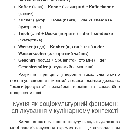
Kaffee
(кава) +
Kanne
(глечик) =
die Kaffeekanne
(кавник)
Zucker
(цукор) +
Dose
(банка) =
die Zuckerdose
(цукорниця)
Tisch
(стіл) +
Decke
(покриття) =
die Tischdecke
(скатертина)
Wasser
(вода) +
Kocher
(що кип’ятить) =
der
Wasserkocher
(електричний чайник)
Geschirr
(посуд) +
Spüler
(той, хто миє) =
der
Geschirrspüler
(посудомийна машина)
Розуміння принципу утворення таких слів значно
полегшує вивчення німецької лексики, оскільки дозволяє
"розшифровувати" незнайомі терміни та самостійно
створювати нові.
Кухня як соціокультурний феномен:
спілкування у кулінарному контексті
Вивчення назв кухонного посуду виходить далеко за
межі запам’ятовування окремих слів. Це дозволяє нам