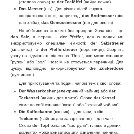
(столова ложка) та
der Teelöffel
(чайна ложка).
Das Messer
(ніж). Для різних цілей існують
спеціалізовані ножі, наприклад,
das Brotmesser
(ніж
для хліба),
das Gemüsemesser
(ніж для овочів).
Не обійтися за столом і без приправ. Хоча сіль – це
das Salz
, а перець –
der Pfeffer
, для їх подачі ми
використовуємо спеціальні ємності:
der Salzstreuer
(сільничка) та
der Pfefferstreuer
(перечниця). Зверніть
увагу на відмінність від слова "Rolle", яке може означати
"рулон" або "рол" і зовсім не стосується перечниці. Для
цукру, відповідно, використовується
die Zuckerdose
(цукорниця).
Для приготування та подачі напоїв теж є свої слова:
Der Wasserkocher
(електричний чайник) або
der
Teekessel
(чайник для плити). Слово
der Kessel
саме по собі означає "казан" або "великий чайник".
Die Kaffeekanne
(кавник) – для кави, а
die
Teekanne
(чайник для заварювання) – для чаю.
Слово
der Topf
означає "каструля", і лише в деяких
діалектах може вживатись для означення чайника.