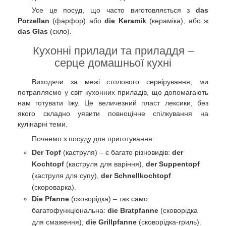
Усе це посуд, що часто виготовляється з
das
Porzellan
(фарфор) або
die Keramik
(кераміка), або ж
das Glas
(скло).
Кухонні прилади та приладдя –
серце домашньої кухні
Виходячи за межі столового сервірування, ми
потрапляємо у світ кухонних приладів, що допомагають
нам готувати їжу. Це величезний пласт лексики, без
якого складно уявити повноцінне спілкування на
кулінарні теми.
Почнемо з посуду для приготування:
Der Topf
(каструля) – є багато різновидів:
der
Kochtopf
(каструля для варіння),
der Suppentopf
(каструля для супу),
der Schnellkochtopf
(скороварка).
Die Pfanne
(сковорідка) – так само
багатофункціональна:
die Bratpfanne
(сковорідка
для смаження),
die Grillpfanne
(сковорідка-гриль).