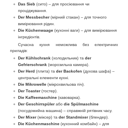
Das Sieb
(сито) – для просіювання чи
проціджування.
Der Messbecher
(мірний стакан) – для точного
вимірювання рідин.
Die Küchenwaage
(кухонні ваги) – для вимірювання
інгредієнтів.
Сучасна кухня неможлива без електричних
приладів:
Der Kühlschrank
(холодильник) та
der
Gefrierschrank
(морозильна камера).
Der Herd
(плита) та
der Backofen
(духова шафа) –
центральні елементи кухні.
Die Mikrowelle
(мікрохвильова піч).
Der Toaster
(тостер).
Die Kaffeemaschine
(кавоварка).
Der Geschirrspüler
або
die Spülmaschine
(посудомийна машина) – справжній рятівник часу.
Der Mixer
(міксер) та
der Standmixer
(блендер).
Die Küchenmaschine
(кухонний комбайн) – для