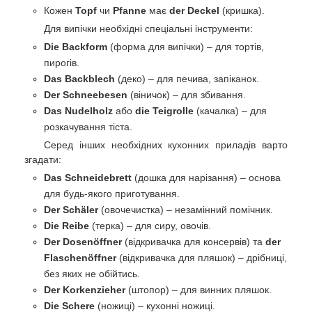
Кожен
Topf
чи
Pfanne
має
der Deckel
(кришка).
Для випічки необхідні спеціальні інструменти:
Die Backform
(форма для випічки) – для тортів,
пирогів.
Das Backblech
(деко) – для печива, запіканок.
Der Schneebesen
(віничок) – для збивання.
Das Nudelholz
або
die Teigrolle
(качалка) – для
розкачування тіста.
Серед інших необхідних кухонних приладів варто
згадати:
Das Schneidebrett
(дошка для нарізання) – основа
для будь-якого приготування.
Der Schäler
(овочечистка) – незамінний помічник.
Die Reibe
(терка) – для сиру, овочів.
Der Dosenöffner
(відкривачка для консервів) та
der
Flaschenöffner
(відкривачка для пляшок) – дрібниці,
без яких не обійтись.
Der Korkenzieher
(штопор) – для винних пляшок.
Die Schere
(ножиці) – кухонні ножиці.