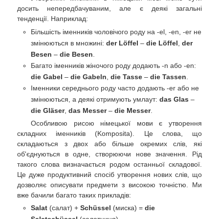
досить непередбачуваним, але є деякі загальні
тенденції. Наприклад:
Більшість іменників чоловічого роду на -el, -en, -er не
змінюються в множині:
der Löffel
–
die Löffel
,
der
Besen
–
die Besen
.
Багато іменників жіночого роду додають -n або -en:
die Gabel
–
die Gabeln
,
die Tasse
–
die Tassen
.
Іменники середнього роду часто додають -er або не
змінюються, а деякі отримують умлаут:
das Glas
–
die Gläser
,
das Messer
–
die Messer
.
Особливою рисою німецької мови є утворення
складних іменників (Komposita). Це слова, що
складаються з двох або більше окремих слів, які
об'єднуються в одне, створюючи нове значення. Рід
такого слова визначається родом останньої складової.
Це дуже продуктивний спосіб утворення нових слів, що
дозволяє описувати предмети з високою точністю. Ми
вже бачили багато таких прикладів:
Salat
(салат) +
Schüssel
(миска) =
die
Salatschüssel
(салатниця)