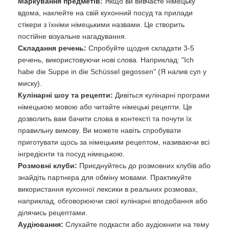
Маркування предметів:
Якщо ви вивчаєте німецьку
вдома, наклейте на свій кухонний посуд та прилади
стікери з їхніми німецькими назвами. Це створить
постійне візуальне нагадування.
Складання речень:
Спробуйте щодня складати 3-5
речень, використовуючи нові слова. Наприклад: "Ich
habe die Suppe in die Schüssel gegossen" (Я налив суп у
миску).
Кулінарні шоу та рецепти:
Дивіться кулінарні програми
німецькою мовою або читайте німецькі рецепти. Це
дозволить вам бачити слова в контексті та почути їх
правильну вимову. Ви можете навіть спробувати
приготувати щось за німецьким рецептом, називаючи всі
інгредієнти та посуд німецькою.
Розмовні клуби:
Приєднуйтесь до розмовних клубів або
знайдіть партнера для обміну мовами. Практикуйте
використання кухонної лексики в реальних розмовах,
наприклад, обговорюючи свої кулінарні вподобання або
ділячись рецептами.
Аудіювання:
Слухайте подкасти або аудіокниги на тему