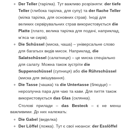
Der Teller
(тарілка). Тут важливо розрізняти:
der tiefe
Teller
(глибока тарілка, для супу) та
der flache Teller
(мілка тарілка, для основних страв). Іноді для
великих сервірувальних страв використовується
die
Platte
(плато, велика тарілка для подачі, наприклад,
м’яса чи сирів).
Die Schüssel
(миска, чаша) – універсальне слово
для багатьох видів мисок. Наприклад,
die
Salatschüssel
(салатниця) – це миска спеціально
для салату. Можна також зустріти
die
Suppenschüssel
(супниця) або
die Rührschüssel
(миска для змішування).
Die Tasse
(чашка) та
die Untertasse
(блюдце) –
нерозлучна пара для чаю та кави. Для пиття також
використовується
das Glas
(склянка).
Столові прилади –
das Besteck
– є не менш
важливими. До них належать:
Die Gabel
(виделка)
Der Löffel
(ложка). Тут є свої нюанси:
der Esslöffel