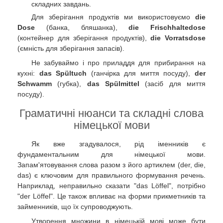
складних завдань.
Для зберігання продуктів ми використовуємо
die
Dose
(банка, бляшанка),
die Frischhaltedose
(контейнер для зберігання продуктів),
die Vorratsdose
(ємність для зберігання запасів).
Не забуваймо і про приладдя для прибирання на
кухні:
das Spültuch
(ганчірка для миття посуду),
der
Schwamm
(губка),
das Spülmittel
(засіб для миття
посуду).
Граматичні нюанси та складні слова
німецької мови
Як вже згадувалося, рід іменників є
фундаментальним для німецької мови.
Запам'ятовування слова разом з його артиклем (der, die,
das) є ключовим для правильного формування речень.
Наприклад, неправильно сказати "das Löffel", потрібно
"der Löffel". Це також впливає на форми прикметників та
займенників, що їх супроводжують.
Утворення множини в німецькій мові може бути