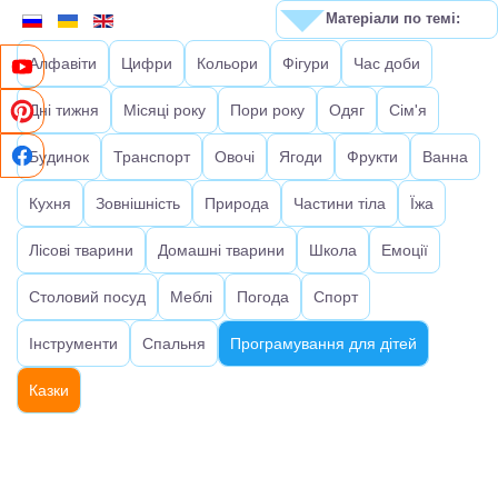
Матеріали по темі:
Алфавіти
Цифри
Кольори
Фігури
Час доби
Дні тижня
Місяці року
Пори року
Одяг
Сім'я
Будинок
Транспорт
Овочі
Ягоди
Фрукти
Ванна
Кухня
Зовнішність
Природа
Частини тіла
Їжа
Лісові тварини
Домашні тварини
Школа
Емоції
Столовий посуд
Меблі
Погода
Спорт
Інструменти
Спальня
Програмування для дітей
Казки