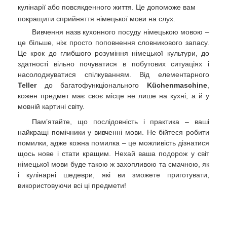
кулінарії або повсякденного життя. Це допоможе вам
покращити сприйняття німецької мови на слух.
Вивчення назв кухонного посуду німецькою мовою –
це більше, ніж просто поповнення словникового запасу.
Це крок до глибшого розуміння німецької культури, до
здатності вільно почуватися в побутових ситуаціях і
насолоджуватися спілкуванням. Від елементарного
Teller
до багатофункціонального
Küchenmaschine
,
кожен предмет має своє місце не лише на кухні, а й у
мовній картині світу.
Пам’ятайте, що послідовність і практика – ваші
найкращі помічники у вивченні мови. Не бійтеся робити
помилки, адже кожна помилка – це можливість дізнатися
щось нове і стати кращим. Нехай ваша подорож у світ
німецької мови буде такою ж захопливою та смачною, як
і кулінарні шедеври, які ви зможете приготувати,
використовуючи всі ці предмети!