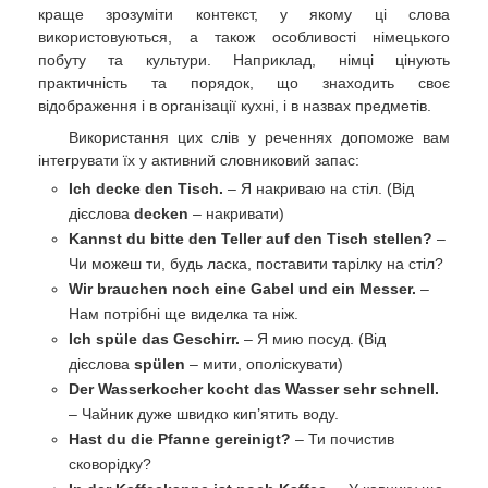
краще зрозуміти контекст, у якому ці слова
використовуються, а також особливості німецького
побуту та культури. Наприклад, німці цінують
практичність та порядок, що знаходить своє
відображення і в організації кухні, і в назвах предметів.
Використання цих слів у реченнях допоможе вам
інтегрувати їх у активний словниковий запас:
Ich decke den Tisch.
– Я накриваю на стіл. (Від
дієслова
decken
– накривати)
Kannst du bitte den Teller auf den Tisch stellen?
–
Чи можеш ти, будь ласка, поставити тарілку на стіл?
Wir brauchen noch eine Gabel und ein Messer.
–
Нам потрібні ще виделка та ніж.
Ich spüle das Geschirr.
– Я мию посуд. (Від
дієслова
spülen
– мити, ополіскувати)
Der Wasserkocher kocht das Wasser sehr schnell.
– Чайник дуже швидко кип’ятить воду.
Hast du die Pfanne gereinigt?
– Ти почистив
сковорідку?