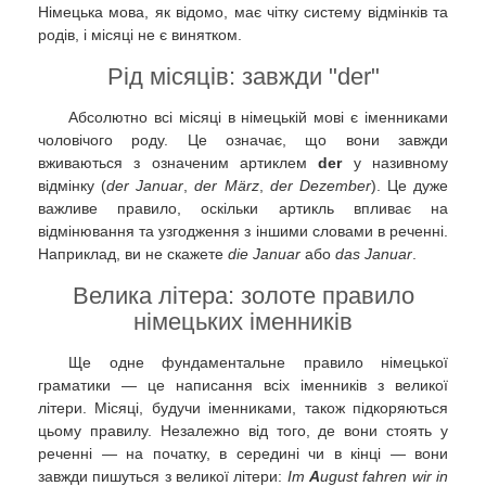
Німецька мова, як відомо, має чітку систему відмінків та
родів, і місяці не є винятком.
Рід місяців: завжди "der"
Абсолютно всі місяці в німецькій мові є іменниками
чоловічого роду. Це означає, що вони завжди
вживаються з означеним артиклем
der
у називному
відмінку (
der Januar
,
der März
,
der Dezember
). Це дуже
важливе правило, оскільки артикль впливає на
відмінювання та узгодження з іншими словами в реченні.
Наприклад, ви не скажете
die Januar
або
das Januar
.
Велика літера: золоте правило
німецьких іменників
Ще одне фундаментальне правило німецької
граматики — це написання всіх іменників з великої
літери. Місяці, будучи іменниками, також підкоряються
цьому правилу. Незалежно від того, де вони стоять у
реченні — на початку, в середині чи в кінці — вони
завжди пишуться з великої літери:
Im
A
ugust fahren wir in