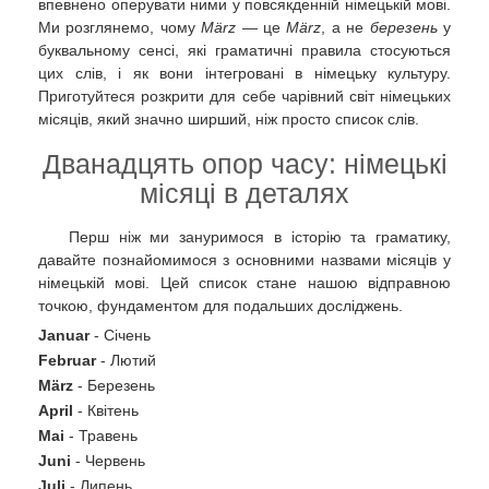
впевнено оперувати ними у повсякденній німецькій мові.
Ми розглянемо, чому
März
— це
März
, а не
березень
у
буквальному сенсі, які граматичні правила стосуються
цих слів, і як вони інтегровані в німецьку культуру.
Приготуйтеся розкрити для себе чарівний світ німецьких
місяців, який значно ширший, ніж просто список слів.
Дванадцять опор часу: німецькі
місяці в деталях
Перш ніж ми зануримося в історію та граматику,
давайте познайомимося з основними назвами місяців у
німецькій мові. Цей список стане нашою відправною
точкою, фундаментом для подальших досліджень.
Januar
- Січень
Februar
- Лютий
März
- Березень
April
- Квітень
Mai
- Травень
Juni
- Червень
Juli
- Липень