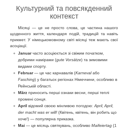
Культурний та повсякденний
контекст
Місяці — це не просто слова, це частина нашого
щоденного життя, календаря подій, традицій та навіть
прикмет. У німецькомовному світі місяці теж мають свої
асоціації.
Januar
часто асоціюється зі свіжим початком,
добрими намірами (
gute Vorsätze
) та зимовими
видами спорту.
Februar
— це час карнавалів (
Karneval
або
Fasching
) у багатьох регіонах Німеччини, особливо в
Рейнській області.
März
приносить перші ознаки весни, перші теплі
промені сонця.
April
відомий своєю мінливою погодою:
April, April,
der macht was er will!
(Квітень, квітень, він робить що
хоче!) — популярна приказка.
Mai
— це місяць святкувань, особливо
Maifeiertag
(1