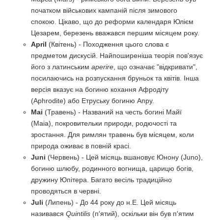
початком військових кампаній після зимового
спокою. Цікаво, що до реформи календаря Юлієм
Цезарем, березень вважався першим місяцем року.
April
(Квітень) - Походження цього слова є
предметом дискусій. Найпоширеніша теорія пов'язує
його з латинським
aperire
, що означає "відкривати",
посилаючись на розпускання бруньок та квітів. Інша
версія вказує на богиню кохання Афродіту
(Aphrodite) або Етруську богиню Апру.
Mai
(Травень) - Названий на честь богині Майї
(Maia), покровительки природи, родючості та
зростання. Для римлян травень був місяцем, коли
природа оживає в повній красі.
Juni
(Червень) - Цей місяць вшановує Юнону (Juno),
богиню шлюбу, родинного вогнища, царицю богів,
дружину Юпітера. Багато весіль традиційно
проводяться в червні.
Juli
(Липень) - До 44 року до н.Е. Цей місяць
називався
Quintilis
(п'ятий), оскільки він був п'ятим