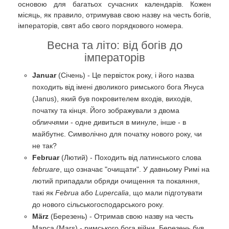
основою для багатьох сучасних календарів. Кожен
місяць, як правило, отримував свою назву на честь богів,
імператорів, свят або свого порядкового номера.
Весна та літо: від богів до
імператорів
Januar
(Січень) - Це первісток року, і його назва
походить від імені дволикого римського бога Януса
(Janus), який був покровителем входів, виходів,
початку та кінця. Його зображували з двома
обличчями - одне дивиться в минуле, інше - в
майбутнє. Символічно для початку нового року, чи
не так?
Februar
(Лютий) - Походить від латинського слова
februare
, що означає "очищати". У давньому Римі на
лютий припадали обряди очищення та покаяння,
такі як
Februa
або
Lupercalia
, що мали підготувати
до нового сільськогосподарського року.
März
(Березень) - Отримав свою назву на честь
Марса (Mars) - римського бога війни. Березень був