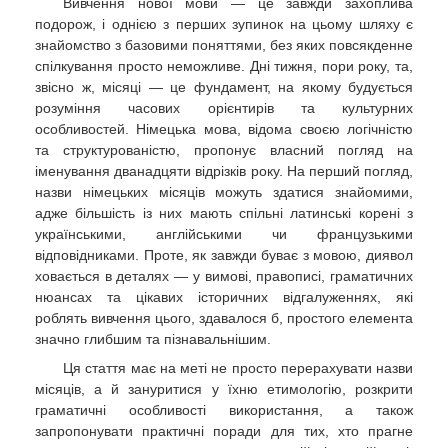
Вивчення нової мови — це завжди захоплива
подорож, і однією з перших зупинок на цьому шляху є
знайомство з базовими поняттями, без яких повсякденне
спілкування просто неможливе. Дні тижня, пори року, та,
звісно ж, місяці — це фундамент, на якому будується
розуміння часових орієнтирів та культурних
особливостей. Німецька мова, відома своєю логічністю
та структурованістю, пропонує власний погляд на
іменування дванадцяти відрізків року. На перший погляд,
назви німецьких місяців можуть здатися знайомими,
адже більшість із них мають спільні латинські корені з
українськими, англійськими чи французькими
відповідниками. Проте, як завжди буває з мовою, диявол
ховається в деталях — у вимові, правописі, граматичних
нюансах та цікавих історичних відгалуженнях, які
роблять вивчення цього, здавалося б, простого елемента
значно глибшим та пізнавальнішим.
Ця стаття має на меті не просто перерахувати назви
місяців, а й зануритися у їхню етимологію, розкрити
граматичні особливості використання, а також
запропонувати практичні поради для тих, хто прагне