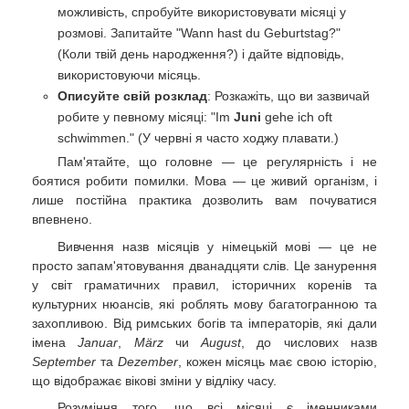
можливість, спробуйте використовувати місяці у
розмові. Запитайте "Wann hast du Geburtstag?"
(Коли твій день народження?) і дайте відповідь,
використовуючи місяць.
Описуйте свій розклад
: Розкажіть, що ви зазвичай
робите у певному місяці: "Im
Juni
gehe ich oft
schwimmen." (У червні я часто ходжу плавати.)
Пам'ятайте, що головне — це регулярність і не
боятися робити помилки. Мова — це живий організм, і
лише постійна практика дозволить вам почуватися
впевнено.
Вивчення назв місяців у німецькій мові — це не
просто запам'ятовування дванадцяти слів. Це занурення
у світ граматичних правил, історичних коренів та
культурних нюансів, які роблять мову багатогранною та
захопливою. Від римських богів та імператорів, які дали
імена
Januar
,
März
чи
August
, до числових назв
September
та
Dezember
, кожен місяць має свою історію,
що відображає вікові зміни у відліку часу.
Розуміння того, що всі місяці є іменниками