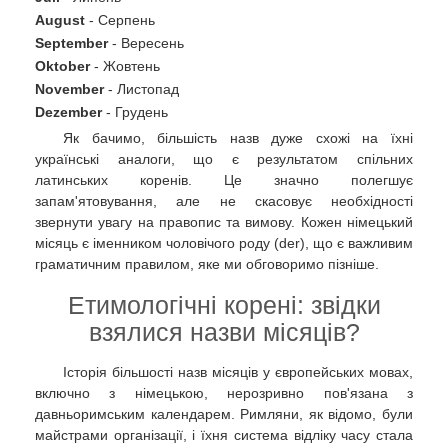
August
- Серпень
September
- Вересень
Oktober
- Жовтень
November
- Листопад
Dezember
- Грудень
Як бачимо, більшість назв дуже схожі на їхні
українські аналоги, що є результатом спільних
латинських коренів. Це значно полегшує
запам'ятовування, але не скасовує необхідності
звернути увагу на правопис та вимову. Кожен німецький
місяць є іменником чоловічого роду (der), що є важливим
граматичним правилом, яке ми обговоримо пізніше.
Етимологічні корені: звідки
взялися назви місяців?
Історія більшості назв місяців у європейських мовах,
включно з німецькою, нерозривно пов'язана з
давньоримським календарем. Римляни, як відомо, були
майстрами організації, і їхня система відліку часу стала