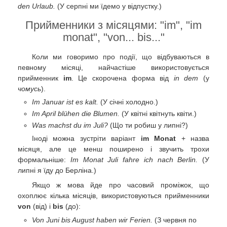
den Urlaub.
(У серпні ми їдемо у відпустку.)
Прийменники з місяцями: "im", "im
monat", "von... bis..."
Коли ми говоримо про події, що відбуваються в
певному місяці, найчастіше використовується
прийменник
im
. Це скорочена форма від
in dem
(у
чомусь
).
Im Januar ist es kalt.
(У січні холодно.)
Im April blühen die Blumen.
(У квітні квітнуть квіти.)
Was machst du im Juli?
(Що ти робиш у липні?)
Іноді можна зустріти варіант
im Monat
+ назва
місяця, але це менш поширено і звучить трохи
формальніше:
Im Monat Juli fahre ich nach Berlin.
(У
липні я їду до Берліна.)
Якщо ж мова йде про часовий проміжок, що
охоплює кілька місяців, використовуються прийменники
von
(від) і
bis
(до):
Von Juni bis August haben wir Ferien.
(З червня по