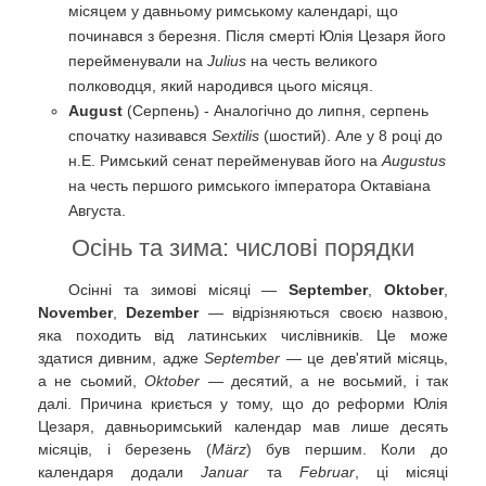
місяцем у давньому римському календарі, що
починався з березня. Після смерті Юлія Цезаря його
перейменували на
Julius
на честь великого
полководця, який народився цього місяця.
August
(Серпень) - Аналогічно до липня, серпень
спочатку називався
Sextilis
(шостий). Але у 8 році до
н.Е. Римський сенат перейменував його на
Augustus
на честь першого римського імператора Октавіана
Августа.
Осінь та зима: числові порядки
Осінні та зимові місяці —
September
,
Oktober
,
November
,
Dezember
— відрізняються своєю назвою,
яка походить від латинських числівників. Це може
здатися дивним, адже
September
— це дев'ятий місяць,
а не сьомий,
Oktober
— десятий, а не восьмий, і так
далі. Причина криється у тому, що до реформи Юлія
Цезаря, давньоримський календар мав лише десять
місяців, і березень (
März
) був першим. Коли до
календаря додали
Januar
та
Februar
, ці місяці