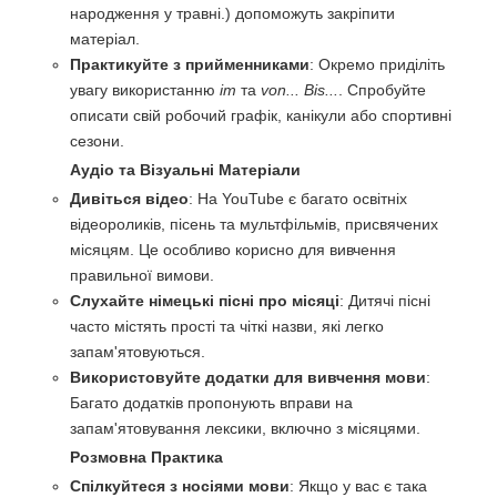
народження у травні.) допоможуть закріпити
матеріал.
Практикуйте з прийменниками
: Окремо приділіть
увагу використанню
im
та
von... Bis...
. Спробуйте
описати свій робочий графік, канікули або спортивні
сезони.
Аудіо та Візуальні Матеріали
Дивіться відео
: На YouTube є багато освітніх
відеороликів, пісень та мультфільмів, присвячених
місяцям. Це особливо корисно для вивчення
правильної вимови.
Слухайте німецькі пісні про місяці
: Дитячі пісні
часто містять прості та чіткі назви, які легко
запам'ятовуються.
Використовуйте додатки для вивчення мови
:
Багато додатків пропонують вправи на
запам'ятовування лексики, включно з місяцями.
Розмовна Практика
Спілкуйтеся з носіями мови
: Якщо у вас є така