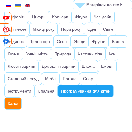
Матеріали по темі:
Алфавіти
Цифри
Кольори
Фігури
Час доби
Дні тижня
Місяці року
Пори року
Одяг
Сім'я
Будинок
Транспорт
Овочі
Ягоди
Фрукти
Ванна
Кухня
Зовнішність
Природа
Частини тіла
Їжа
Лісові тварини
Домашні тварини
Школа
Емоції
Столовий посуд
Меблі
Погода
Спорт
Інструменти
Спальня
Програмування для дітей
Казки