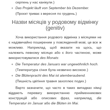
серпень у нас канікули.)
Das Projekt läuft von September bis Dezember.
(Проєкт триває з вересня по грудень.)
Назви місяців у родовому відмінку
(genitiv)
Хоча використання родового відмінка з місяцями не
є надзвичайно поширеним у повсякденній мові, це все ж
можливо. Наприклад, щоб вказати на щось, що
належить певному місяцю або є його частиною, може
використовуватися
des Monats
:
Die Temperatur des Januars war ungewöhnlich hoch.
(Температура січня була незвично високою.)
Die Blütenpracht des Mai ist atemberaubend.
(Пишність цвітіння травня захоплює подих.)
Варто зазначити, що часто в таких випадках німці
віддають перевагу використанню прийменникових
конструкцій або описових фраз, наприклад,
die
Temperatur im Januar
або
die Blüten im Mai
.