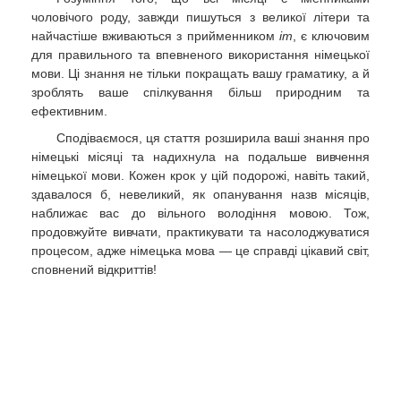
чоловічого роду, завжди пишуться з великої літери та
найчастіше вживаються з прийменником
im
, є ключовим
для правильного та впевненого використання німецької
мови. Ці знання не тільки покращать вашу граматику, а й
зроблять ваше спілкування більш природним та
ефективним.
Сподіваємося, ця стаття розширила ваші знання про
німецькі місяці та надихнула на подальше вивчення
німецької мови. Кожен крок у цій подорожі, навіть такий,
здавалося б, невеликий, як опанування назв місяців,
наближає вас до вільного володіння мовою. Тож,
продовжуйте вивчати, практикувати та насолоджуватися
процесом, адже німецька мова — це справді цікавий світ,
сповнений відкриттів!