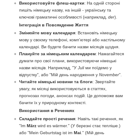
Використовуйте флеш-картки
: На одній стороні
пишіть німецьку назву, на іншій - українську та
ключові граматичні особливості (наприклад,
der
).
Інтеграція в Повсякденне Життя
Змінюйте мову календаря
: Встановіть німецьку
мову у своєму телефоні, комп'ютері або настільному
календарі. Ви будете бачити назви місяців щодня.
Плануйте за німецьким календарем
: Намагайтеся
думати про свої плани, використовуючи німецькі
назви місяців. Наприклад, "У
Juli
ми поїдемо у
відпустку", або "Мій день народження у
November
".
Читайте німецькі новини та блоги
: Звертайте
увагу, як місяці використовуються в статтях,
прогнозах погоди, анонсах подій. Це допоможе вам
бачити їх у природному контексті.
Використання в Реченнях
Складайте прості речення
: Навіть такі речення, як
"Im
März
wird es wärmer." (У березні стає тепліше.)
або "Mein Geburtstag ist im
Mai
." (Мій день