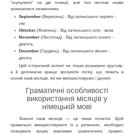
"зсунулися" на дві позиції, але їхні числові назви
залишилися незмінними.
September
(Вересень) - Від латинського
septem
-
сім.
Oktober
(Жовтень) - Від латинського
octo
- вісім.
November
(Листопад) - Від латинського
novem
-
дев'ять.
Dezember
(Грудень) - Від латинського
decem
-
десять.
Цей історичний аспект не тільки розширює кругозір,
а й допомагає краще зрозуміти логіку, що лежить в
основі назв місяців, які ми використовуємо і донині.
Граматичні особливості
використання місяців у
німецькій мові
Знання назв місяців — це лише початок. Щоб
правильно використовувати їх у реченнях, необхідно
опанувати кілька важливих граматичних правил.