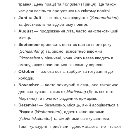
травня, День праці) та
Pfingsten
(Трійця). Це також
час для весіль та прогулянок на свіжому повітрі.
Juni
та
Juli
— пік літа, час відпусток (
Sommerferien
)
та фестивалів на відкритому повітрі.
August
— продовження літа, часто найспекотніший
місяць.
September
приносить початок навчального року
(
Schulanfang
) та, звісно, всесвітньо відомий
Oktoberfest
у Мюнхені, хоча його назва вводить в
оману, адже починається він саме у вересні.
Oktober
— золота осінь, гарбузи та готування до
холодів.
November
— часто похмурий місяць, але також час
для святкувань, таких як
Martinstag
(День святого
Мартина) та початок різдвяних ярмарків.
Dezember
— безумовно, місяць, який асоціюється з
Різдвом (
Weihnachten
), адвент-календарями
(
Adventskalender
) та сімейними святкуваннями.
Такі культурні прив'язки допомагають не тільки