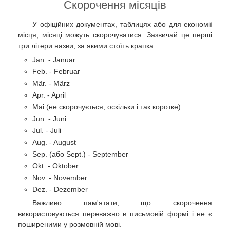
Скорочення місяців
У офіційних документах, таблицях або для економії
місця, місяці можуть скорочуватися. Зазвичай це перші
три літери назви, за якими стоїть крапка.
Jan. - Januar
Feb. - Februar
Mär. - März
Apr. - April
Mai (не скорочується, оскільки і так коротке)
Jun. - Juni
Jul. - Juli
Aug. - August
Sep. (або Sept.) - September
Okt. - Oktober
Nov. - November
Dez. - Dezember
Важливо пам'ятати, що скорочення
використовуються переважно в письмовій формі і не є
поширеними у розмовній мові.