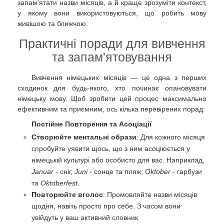
запам'ятати назви місяців, а й краще зрозуміти контекст,
у якому вони використовуються, що робить мову
живішою та ближчою.
Практичні поради для вивчення
та запам'ятовування
Вивчення німецьких місяців — це одна з перших
сходинок для будь-якого, хто починає опановувати
німецьку мову. Щоб зробити цей процес максимально
ефективним та приємним, ось кілька перевірених порад:
Постійне Повторення та Асоціації
Створюйте ментальні образи
: Для кожного місяця
спробуйте уявити щось, що з ним асоціюється у
німецькій культурі або особисто для вас. Наприклад,
Januar
- сніг,
Juni
- сонце та пляж,
Oktober
- гарбузи
та
Oktoberfest
.
Повторюйте вголос
: Промовляйте назви місяців
щодня, навіть просто про себе. З часом вони
увійдуть у ваш активний словник.