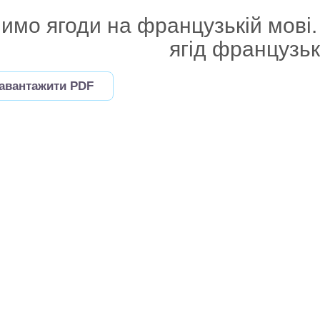
имо ягоди на французькій мові.
ягід французь
авантажити PDF