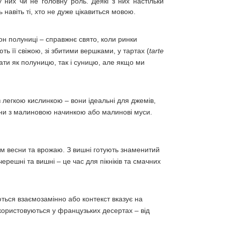
 них чи не головну роль. Деякі з них настільки
 навіть ті, хто не дуже цікавиться мовою.
он полуниці – справжнє свято, коли ринки
 її свіжою, зі збитими вершками, у тартах (
tarte
ти як полуницю, так і суницю, але якщо ми
 легкою кислинкою – вони ідеальні для джемів,
рони з малиновою начинкою або малинові муси.
ом весни та врожаю. З вишні готують знаменитий
ерешні та вишні – це час для пікніків та смачних
ються взаємозамінно або контекст вказує на
икористовуються у французьких десертах – від