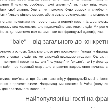
вання її лексики, особливо такої апетитної, як назви ягід, мо
бити свої знання. Уявіть, як приємно буде замовити улюблен
дієнти їхньою рідною мовою, або ж вільно орієнтуватися на місцево
я стаття покликана не просто надати перелік назв ягід французько
призму цих маленьких, але надзвичайно важливих плодів. Ми розгляне
йно ж, допоможемо вам запам'ятати їхні французькі відповідники.
"baie" – від загального до конкрет
очнемо з основи. Загальне слово для позначення "ягоди" у францу
ого спектра плодів, які ми зазвичай вважаємо ягодами. Однак, як 
, і конкретні назви на кшталт "полуниця" чи "вишня", так і у франц
ня
baie
– це хороший старт, але справжнє задоволення починаєтьс
ажливо пам'ятати, що багато назв ягід у французькій мові є імен
ження з прикметниками. Наприклад, ми скажемо
la fraise
(полуниц
ь для правильного мовлення.
Найпопулярніші гості на фра