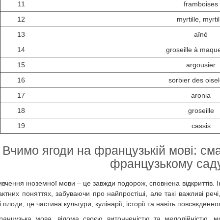
11
framboises
12
myrtille, myrtil
13
aîné
14
groseille à maqu
15
argousier
16
sorbier des oise
17
aronia
18
groseille
19
cassis
Вчимо ягоди на французькій мові: сма
французькому саду
ивчення іноземної мови – це завжди подорож, сповнена відкриттів. 
актних поняттях, забуваючи про найпростіші, але такі важливі реч
 плоди, це частина культури, кулінарії, історії та навіть повсякденно
ранцузька мова, відома своєю витонченістю та мелодійністю, 