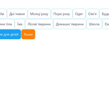
оби
Дні тижня
Місяці року
Пори року
Одяг
Сім'я
Буд
ини тіла
Їжа
Лісові тварини
Домашні тварини
Школа
Ем
я для дітей
Казки