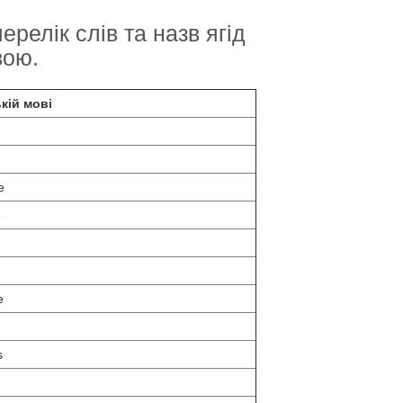
релік слів та назв ягід
вою.
кій мові
e
e
e
s