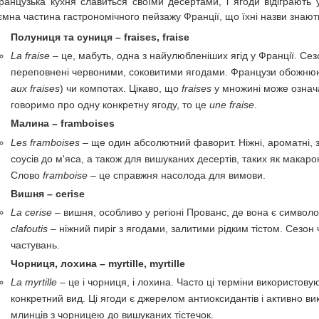
ранцузька кухня славиться своїми десертами, і ягоди відіграють у
ємна частина гастрономічного пейзажу Франції, що їхні назви знають
Полуниця та суниця – fraises, fraise
La fraise
– це, мабуть, одна з найулюбленіших ягід у Франції. Сез
переповнені червоними, соковитими ягодами. Французи обожнюють
aux fraises
) чи компотах. Цікаво, що
fraises
у множині може означа
говоримо про одну конкретну ягоду, то це
une fraise
.
Малина – framboises
Les framboises
– ще один абсолютний фаворит. Ніжні, ароматні, з
соусів до м'яса, а також для вишуканих десертів, таких як мака
Слово
framboise
– це справжня насолода для вимови.
Вишня – cerise
La cerise
– вишня, особливо у регіоні Прованс, де вона є символ
clafoutis
– ніжний пиріг з ягодами, залитими рідким тістом. Сезон ч
частувань.
Чорниця, лохина – myrtille, myrtille
La myrtille
– це і чорниця, і лохина. Часто ці терміни використову
конкретний вид. Ці ягоди є джерелом антиоксидантів і активно в
млинців з чорницею до вишуканих тістечок.