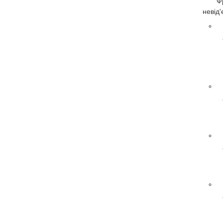
Ф
невід'