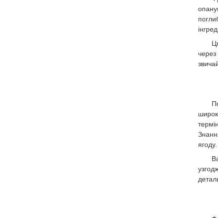
опану
погли
інгре
Ц
через 
звича
П
широк
термін
Знан
ягоду.
В
узгод
детал