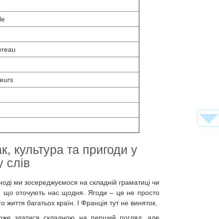
le
ereau
leurs
к, культура та пригоди у
 слів
Іноді ми зосереджуємося на складній граматиці чи
і, що оточують нас щодня. Ягоди – це не просто
го життя багатьох країн. І Франція тут не виняток.
може здатися складною на перший погляд, але