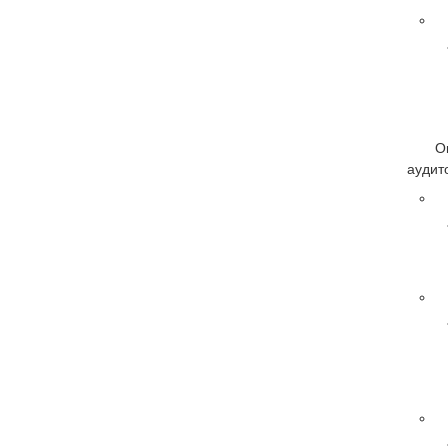
О
аудито