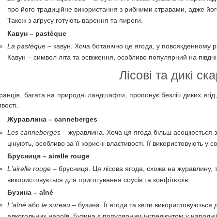
про його традиційне використання з рибними стравами, адже йог
Також з аґрусу готують варення та пироги.
Кавун – pastèque
La pastèque
– кавун. Хоча ботанічно це ягода, у повсякденному 
Кавун – символ літа та освіження, особливо популярний на півдні
Лісові та дикі ск
ранція, багата на природні ландшафти, пропонує безліч диких ягід, 
вості.
Журавлина – canneberges
Les canneberges
– журавлина. Хоча ця ягода більш асоціюється з 
цінують, особливо за її корисні властивості. Її використовують у 
Брусниця – airelle rouge
L'airelle rouge
– брусниця. Ця лісова ягода, схожа на журавлину, 
використовується для приготування соусів та конфітюрів.
Бузина – aîné
L'aîné
або
le sureau
– бузина. Її ягоди та квіти використовуються 
алкогольних напоїв. Бузина є популярним інгредієнтом у народній