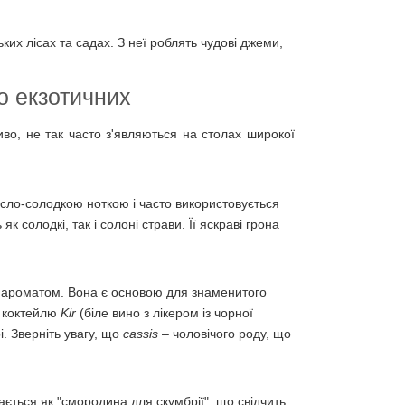
ких лісах та садах. З неї роблять чудові джеми,
о екзотичних
во, не так часто з'являються на столах широкої
сло-солодкою ноткою і часто використовується
 солодкі, так і солоні страви. Її яскраві грона
 ароматом. Вона є основою для знаменитого
я коктейлю
Kir
(біле вино з лікером із чорної
і. Зверніть увагу, що
cassis
– чоловічого роду, що
ється як "смородина для скумбрії", що свідчить