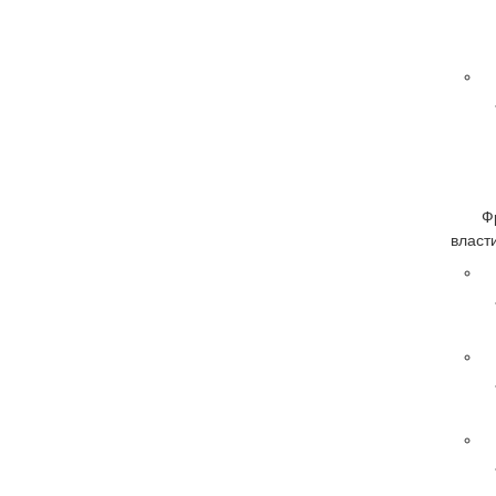
Ф
власти