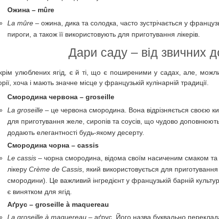
Ожина – mûre
La mûre
– ожина, дика та солодка, часто зустрічається у французь
пироги, а також її використовують для приготування лікерів.
Дари саду – від звичних д
крім улюблених ягід, є й ті, що є поширеними у садах, але, можли
рії, хоча і мають значне місце у французькій кулінарній традиції.
Смородина червона – groseille
La groseille
– це червона смородина. Вона відрізняється своєю ки
для приготування желе, сиропів та соусів, що чудово доповнюють як
додають елегантності будь-якому десерту.
Смородина чорна – cassis
Le cassis
– чорна смородина, відома своїм насиченим смаком та
лікеру
Crème de Cassis
, який використовується для приготуванн
смородини). Це важливий інгредієнт у французькій барній культур
є винятком для ягід.
Аґрус – groseille à maquereau
La groseille à maquereau
– аґрус. Його назва буквально переклада