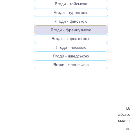
Ягоди - тайською
Ягоди - турецькою
Ягоди - фінською
Ягоди - французькою
Ягоди - хорватською
Ягоди - чеською
Ягоди - шведською
Ягоди - японською
В
абстр
смачні
Ф