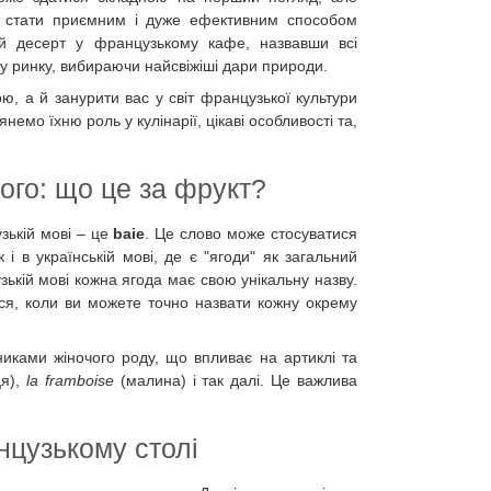
же стати приємним і дуже ефективним способом
ий десерт у французькому кафе, назвавши всі
му ринку, вибираючи найсвіжіші дари природи.
ю, а й занурити вас у світ французької культури
мо їхню роль у кулінарії, цікаві особливості та,
ного: що це за фрукт?
зькій мові – це
baie
. Це слово може стосуватися
і в українській мові, де є "ягоди" як загальний
узькій мові кожна ягода має свою унікальну назву.
я, коли ви можете точно назвати кожну окрему
никами жіночого роду, що впливає на артиклі та
я),
la framboise
(малина) і так далі. Це важлива
нцузькому столі