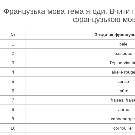
Французька мова тема ягоди. Вчити пе
французькою мо
№
Ягоди на французь
1
baie
2
pastèque
3
l'épine-vinett
4
airelle roug
5
cerise
6
mûre
7
fraises, frais
8
viorne
9
canneberge
10
cornouiller