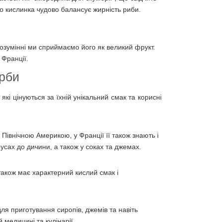
о кислинка чудово балансує жирність риби.
розумінні ми сприймаємо його як великий фрукт.
 Франції.
арби
які цінуються за їхній унікальний смак та корисні
Північною Америкою, у Франції її також знають і
соусах до дичини, а також у соках та джемах.
також має характерний кислий смак і
для приготування сиропів, джемів та навіть
 медицині та кулінарії.